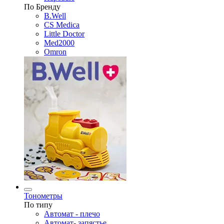
По Бренду
B.Well
CS Medica
Little Doctor
Med2000
Omron
Тонометры
По типу
Автомат - плечо
Автомат- запястье