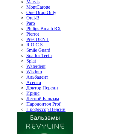
Marvis
MontCarotte
One Drop Only
Oral-B
Paro
Philips Breath RX
Pierrot
PresiDENT
R.O.C.S
Smile Guard
Spa for Teeth
Splat
Waterdent
Wisdom
Альбадент
Асепта
Доктор Персин
Ирикс
Лесной Бальзам
Пародонтол Prof
Профессор Персин