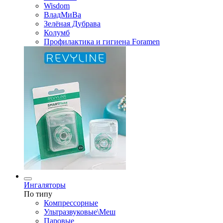
Wisdom
ВладМиВа
Зелёная Дубрава
Колумб
Профилактика и гигиена Foramen
Ингаляторы
По типу
Компрессорные
Ультразвуковые\Меш
Паровые