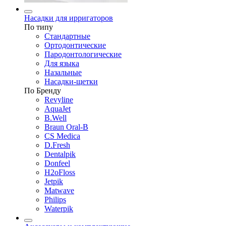
Насадки для ирригаторов
По типу
Стандартные
Ортодонтические
Пародонтологические
Для языка
Назальные
Насадки-щетки
По Бренду
Revyline
AquaJet
B.Well
Braun Oral-B
CS Medica
D.Fresh
Dentalpik
Donfeel
H2oFloss
Jetpik
Matwave
Philips
Waterpik