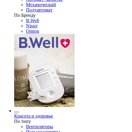
Механический
Полуавтомат
По Бренду
B.Well
Nissei
Omron
Красота и здоровье
По типу
Вентиляторы
Пульсоксиметры