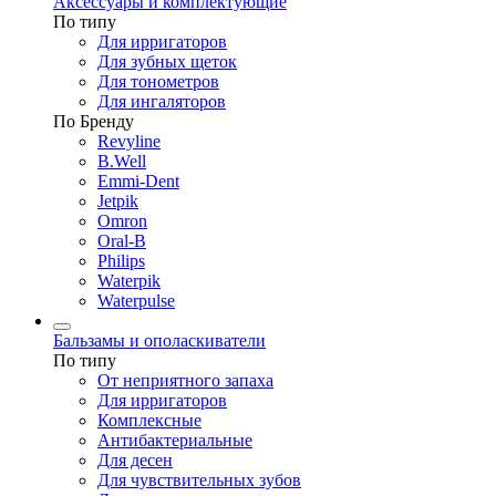
Аксессуары и комплектующие
По типу
Для ирригаторов
Для зубных щеток
Для тонометров
Для ингаляторов
По Бренду
Revyline
B.Well
Emmi-Dent
Jetpik
Omron
Oral-B
Philips
Waterpik
Waterpulse
Бальзамы и ополаскиватели
По типу
От неприятного запаха
Для ирригаторов
Комплексные
Антибактериальные
Для десен
Для чувствительных зубов