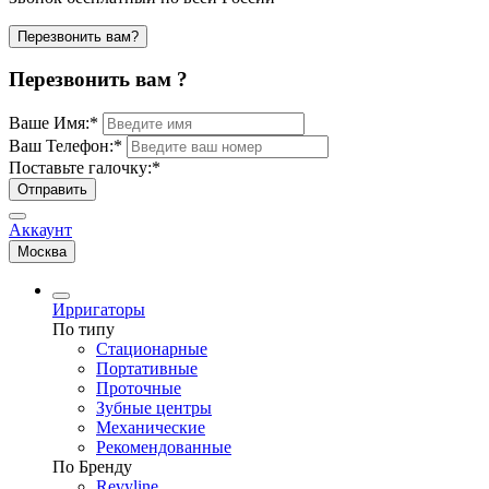
Перезвонить вам?
Перезвонить вам ?
Ваше Имя:
*
Ваш Телефон:
*
Поставьте галочку:
*
Отправить
Аккаунт
Москва
Ирригаторы
По типу
Стационарные
Портативные
Проточные
Зубные центры
Механические
Рекомендованные
По Бренду
Revyline