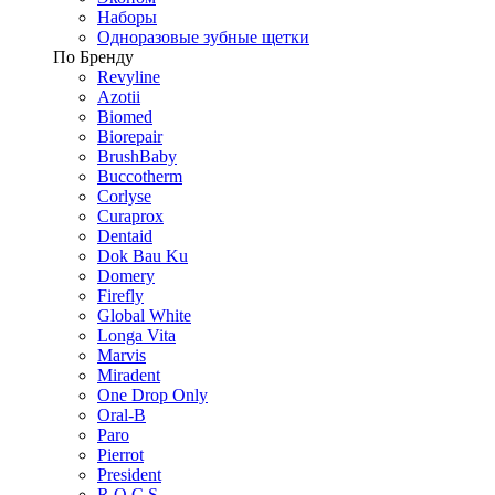
Наборы
Одноразовые зубные щетки
По Бренду
Revyline
Azotii
Biomed
Biorepair
BrushBaby
Buccotherm
Corlyse
Curaprox
Dentaid
Dok Bau Ku
Domery
Firefly
Global White
Longa Vita
Marvis
Miradent
One Drop Only
Oral-B
Paro
Pierrot
President
R.O.C.S.