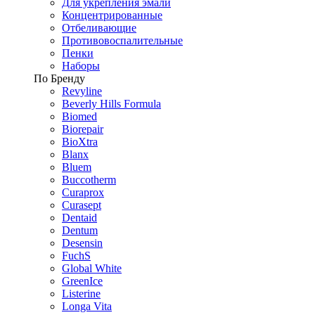
Для укрепления эмали
Концентрированные
Отбеливающие
Противовоспалительные
Пенки
Наборы
По Бренду
Revyline
Beverly Hills Formula
Biomed
Biorepair
BioXtra
Blanx
Bluem
Buccotherm
Curaprox
Curasept
Dentaid
Dentum
Desensin
FuchS
Global White
GreenIce
Listerine
Longa Vita