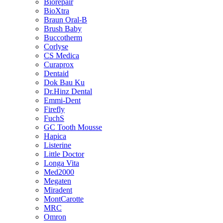
Biorepair
BioXtra
Braun Oral-B
Brush Baby
Buccotherm
Corlyse
CS Medica
Curaprox
Dentaid
Dok Bau Ku
Dr.Hinz Dental
Emmi-Dent
Firefly
FuchS
GC Tooth Mousse
Hapica
Listerine
Little Doctor
Longa Vita
Med2000
Megaten
Miradent
MontCarotte
MRC
Omron