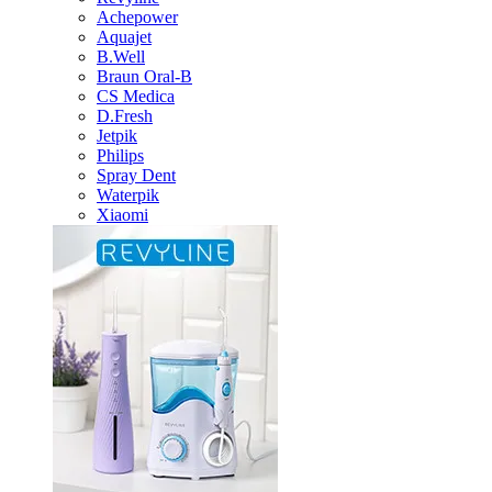
Achepower
Aquajet
B.Well
Braun Oral-B
CS Medica
D.Fresh
Jetpik
Philips
Spray Dent
Waterpik
Xiaomi