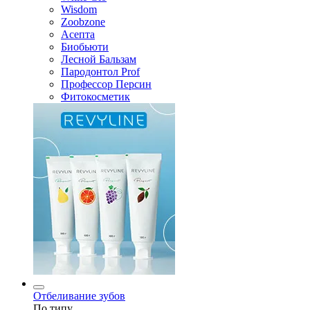
Wisdom
Zoobzone
Асепта
Биобьюти
Лесной Бальзам
Пародонтол Prof
Профессор Персин
Фитокосметик
Отбеливание зубов
По типу