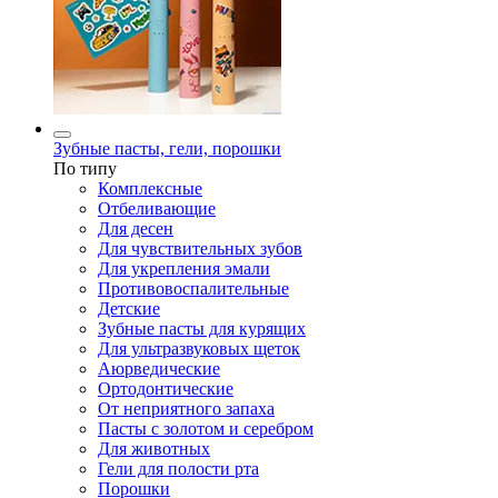
Зубные пасты, гели, порошки
По типу
Комплексные
Отбеливающие
Для десен
Для чувствительных зубов
Для укрепления эмали
Противовоспалительные
Детские
Зубные пасты для курящих
Для ультразвуковых щеток
Аюрведические
Ортодонтические
От неприятного запаха
Пасты с золотом и серебром
Для животных
Гели для полости рта
Порошки