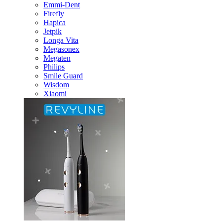
Emmi-Dent
Firefly
Hapica
Jetpik
Longa Vita
Megasonex
Megaten
Philips
Smile Guard
Wisdom
Xiaomi