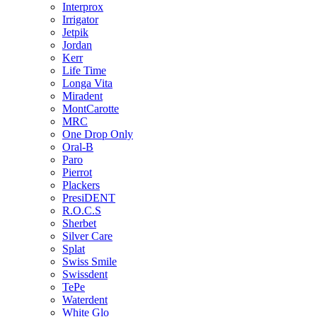
Interprox
Irrigator
Jetpik
Jordan
Kerr
Life Time
Longa Vita
Miradent
MontCarotte
MRC
One Drop Only
Oral-B
Paro
Pierrot
Plackers
PresiDENT
R.O.C.S
Sherbet
Silver Care
Splat
Swiss Smile
Swissdent
TePe
Waterdent
White Glo