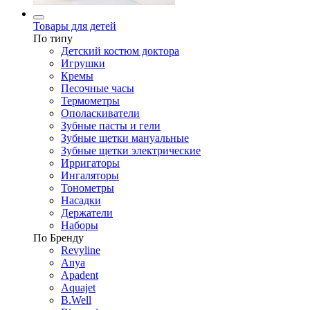
Товары для детей
По типу
Детский костюм доктора
Игрушки
Кремы
Песочные часы
Термометры
Ополаскиватели
Зубные пасты и гели
Зубные щетки мануальные
Зубные щетки электрические
Ирригаторы
Ингаляторы
Тонометры
Насадки
Держатели
Наборы
По Бренду
Revyline
Anya
Apadent
Aquajet
B.Well