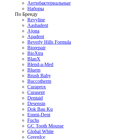
Антибактериальные
Наборы
По Бренду
Revyline
Aashadent
Ajona
Apadent
Beverly Hills Formula
Biorepair
BioXtra
BlanX
Blend-a-Med
Bluem
Brush Baby
Buccotherm
Curaprox
Curasept
Dentaid
Desensin
Dok Bau Ku
Emmi-Dent
Fuchs
GC Tooth Mousse
Global White
GreenIce