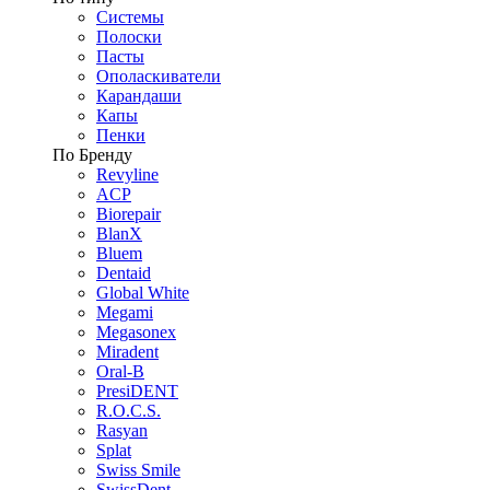
Системы
Полоски
Пасты
Ополаскиватели
Карандаши
Капы
Пенки
По Бренду
Revyline
ACP
Biorepair
BlanX
Bluem
Dentaid
Global White
Megami
Megasonex
Miradent
Oral-B
PresiDENT
R.O.C.S.
Rasyan
Splat
Swiss Smile
SwissDent