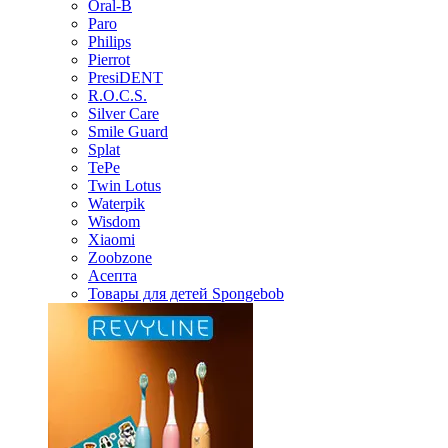
Oral-B
Paro
Philips
Pierrot
PresiDENT
R.O.C.S.
Silver Care
Smile Guard
Splat
TePe
Twin Lotus
Waterpik
Wisdom
Xiaomi
Zoobzone
Асепта
Товары для детей Spongebob