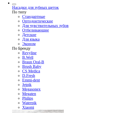
Насадки для зубных щеток
По типу
Стандартные
Ортодонтические
Для чувствительных зубов
Отбеливающие
Детские
Для языка
Эконом
По Бренду
Revyline
B.Well
Braun Oral-B
Brush Baby
CS Medica
D.Fresh
Emmi-dent
Jetpik
Megasonex
Megaten
Philips
Waterpik
Xiaomi