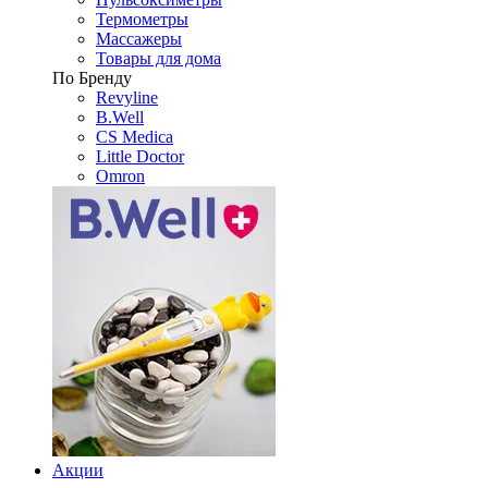
Термометры
Массажеры
Товары для дома
По Бренду
Revyline
B.Well
CS Medica
Little Doctor
Omron
Акции