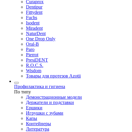
Curaprox
Dentipur
Fittydent
Fuchs
Isodent
Miradent
NaturDent
One Drop Only
Oral-B
Paro
Pierrot
PresiDENT
R.O.C.S.
Wisdom
Товары для протезов Azotii
Профилактика и гигиена
По типу
Демонстрационные модели
Держатели и подставки
Ершики
Игрушки с зубами
Капы
Контейнеры
Литература