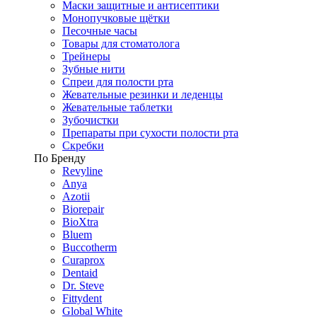
Маски защитные и антисептики
Монопучковые щётки
Песочные часы
Товары для стоматолога
Трейнеры
Зубные нити
Спреи для полости рта
Жевательные резинки и леденцы
Жевательные таблетки
Зубочистки
Препараты при сухости полости рта
Скребки
По Бренду
Revyline
Anya
Azotii
Biorepair
BioXtra
Bluem
Buccotherm
Curaprox
Dentaid
Dr. Steve
Fittydent
Global White