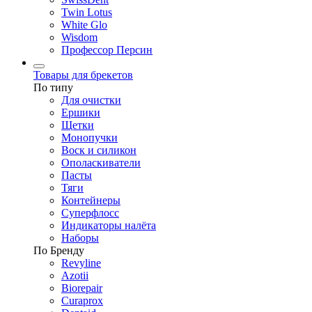
Twin Lotus
White Glo
Wisdom
Профессор Персин
Товары для брекетов
По типу
Для очистки
Ершики
Щетки
Монопучки
Воск и силикон
Ополаскиватели
Пасты
Тяги
Контейнеры
Суперфлосс
Индикаторы налёта
Наборы
По Бренду
Revyline
Azotii
Biorepair
Curaprox