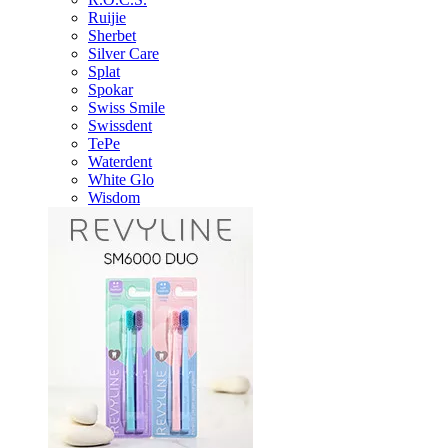
Ruijie
Sherbet
Silver Care
Splat
Spokar
Swiss Smile
Swissdent
TePe
Waterdent
White Glo
Wisdom