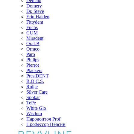
Dentaid
Domery
Dr. Steve
Erin Haiden
Fittydent
Fuchs
GUM
Miradent
Oral-B
Ormco
Paro
Philips
Pierrot
Plackers
PresiDENT
R.O.C.S.
Ruijie
Silver Care
Spokar
TePe
White Glo
Wisdom
Пародонтол Prof
Профессор Персин