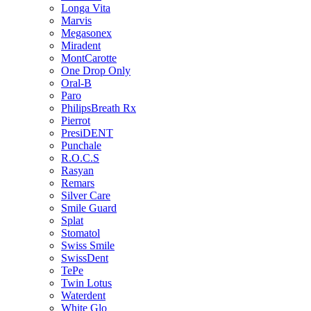
Longa Vita
Marvis
Megasonex
Miradent
MontCarotte
One Drop Only
Oral-B
Paro
PhilipsBreath Rx
Pierrot
PresiDENT
Punchale
R.O.C.S
Rasyan
Remars
Silver Care
Smile Guard
Splat
Stomatol
Swiss Smile
SwissDent
TePe
Twin Lotus
Waterdent
White Glo