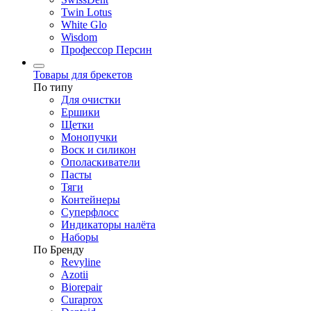
Twin Lotus
White Glo
Wisdom
Профессор Персин
Товары для брекетов
По типу
Для очистки
Ершики
Щетки
Монопучки
Воск и силикон
Ополаскиватели
Пасты
Тяги
Контейнеры
Суперфлосс
Индикаторы налёта
Наборы
По Бренду
Revyline
Azotii
Biorepair
Curaprox