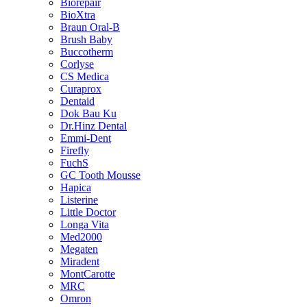
Biorepair
BioXtra
Braun Oral-B
Brush Baby
Buccotherm
Corlyse
CS Medica
Curaprox
Dentaid
Dok Bau Ku
Dr.Hinz Dental
Emmi-Dent
Firefly
FuchS
GC Tooth Mousse
Hapica
Listerine
Little Doctor
Longa Vita
Med2000
Megaten
Miradent
MontCarotte
MRC
Omron