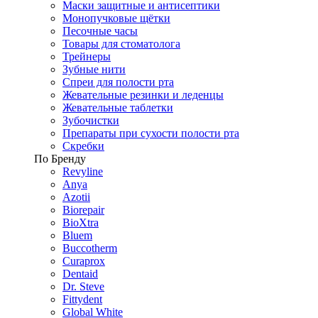
Маски защитные и антисептики
Монопучковые щётки
Песочные часы
Товары для стоматолога
Трейнеры
Зубные нити
Спреи для полости рта
Жевательные резинки и леденцы
Жевательные таблетки
Зубочистки
Препараты при сухости полости рта
Скребки
По Бренду
Revyline
Anya
Azotii
Biorepair
BioXtra
Bluem
Buccotherm
Curaprox
Dentaid
Dr. Steve
Fittydent
Global White