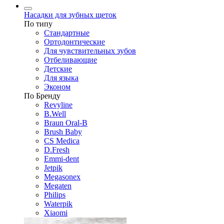
Насадки для зубных щеток
По типу
Стандартные
Ортодонтические
Для чувствительных зубов
Отбеливающие
Детские
Для языка
Эконом
По Бренду
Revyline
B.Well
Braun Oral-B
Brush Baby
CS Medica
D.Fresh
Emmi-dent
Jetpik
Megasonex
Megaten
Philips
Waterpik
Xiaomi