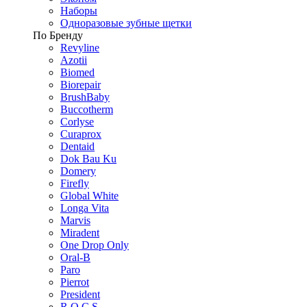
Наборы
Одноразовые зубные щетки
По Бренду
Revyline
Azotii
Biomed
Biorepair
BrushBaby
Buccotherm
Corlyse
Curaprox
Dentaid
Dok Bau Ku
Domery
Firefly
Global White
Longa Vita
Marvis
Miradent
One Drop Only
Oral-B
Paro
Pierrot
President
R.O.C.S.