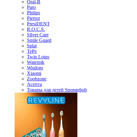
Oral-B
Paro
Philips
Pierrot
PresiDENT
R.O.C.S.
Silver Care
Smile Guard
Splat
TePe
Twin Lotus
Waterpik
Wisdom
Xiaomi
Zoobzone
Асепта
Товары для детей Spongebob