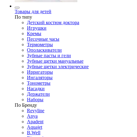
Товары для детей
По типу
Детский костюм доктора
Игрушки
Кремы
Песочные часы
Термометры
Ополаскиватели
Зубные пасты и гели
Зубные щетки мануальные
Зубные щетки электрические
Ирригаторы
Ингаляторы
Тонометры
Насадки
Держатели
Наборы
По Бренду
Revyline
Anya
Apadent
Aquajet
B.Well