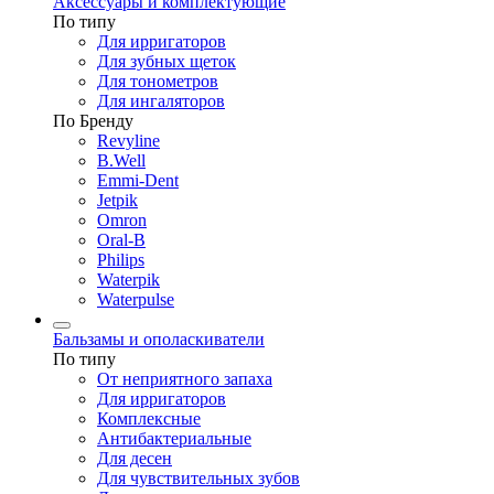
Аксессуары и комплектующие
По типу
Для ирригаторов
Для зубных щеток
Для тонометров
Для ингаляторов
По Бренду
Revyline
B.Well
Emmi-Dent
Jetpik
Omron
Oral-B
Philips
Waterpik
Waterpulse
Бальзамы и ополаскиватели
По типу
От неприятного запаха
Для ирригаторов
Комплексные
Антибактериальные
Для десен
Для чувствительных зубов