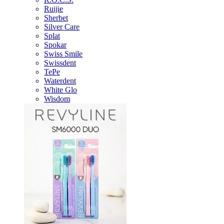
Ruijie
Sherbet
Silver Care
Splat
Spokar
Swiss Smile
Swissdent
TePe
Waterdent
White Glo
Wisdom