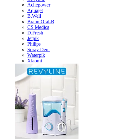
Achepower
Aquajet
B.Well
Braun Oral-B
CS Medica
D.Fresh
Jetpik
Philips
Spray Dent
Waterpik
Xiaomi