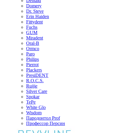
Dentaid
Domery
Dr. Steve
Erin Haiden
Fittydent
Fuchs
GUM
Miradent
Oral-B
Ormco
Paro
Philips
Pierrot
Plackers
PresiDENT
R.O.C.S.
Ruijie
Silver Care
Spokar
TePe
White Glo
Wisdom
Пародонтол Prof
Профессор Персин