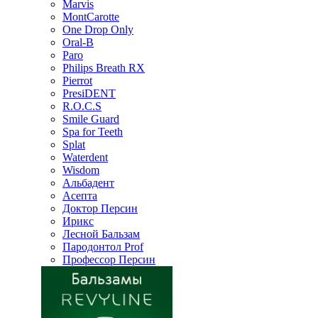
Marvis
MontCarotte
One Drop Only
Oral-B
Paro
Philips Breath RX
Pierrot
PresiDENT
R.O.C.S
Smile Guard
Spa for Teeth
Splat
Waterdent
Wisdom
Альбадент
Асепта
Доктор Персин
Ирикс
Лесной Бальзам
Пародонтол Prof
Профессор Персин