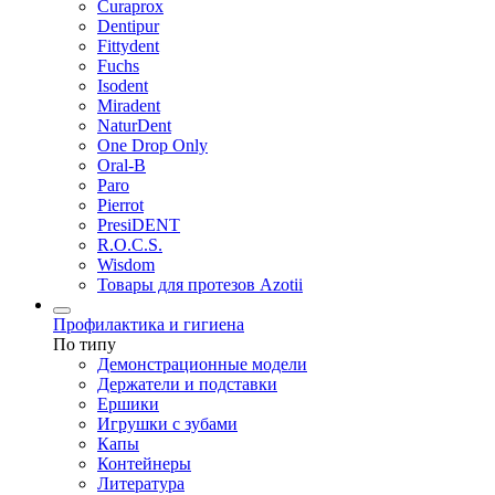
Curaprox
Dentipur
Fittydent
Fuchs
Isodent
Miradent
NaturDent
One Drop Only
Oral-B
Paro
Pierrot
PresiDENT
R.O.C.S.
Wisdom
Товары для протезов Azotii
Профилактика и гигиена
По типу
Демонстрационные модели
Держатели и подставки
Ершики
Игрушки с зубами
Капы
Контейнеры
Литература