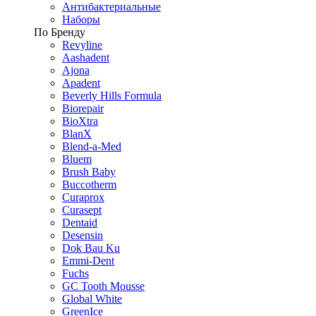
Антибактериальные
Наборы
По Бренду
Revyline
Aashadent
Ajona
Apadent
Beverly Hills Formula
Biorepair
BioXtra
BlanX
Blend-a-Med
Bluem
Brush Baby
Buccotherm
Curaprox
Curasept
Dentaid
Desensin
Dok Bau Ku
Emmi-Dent
Fuchs
GC Tooth Mousse
Global White
GreenIce