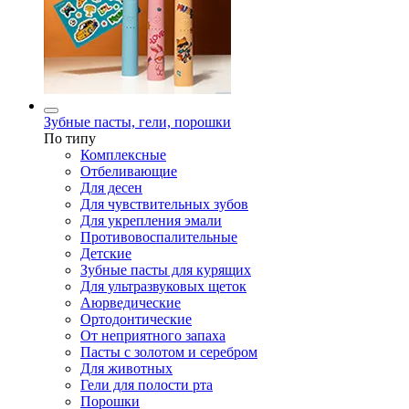
Зубные пасты, гели, порошки
По типу
Комплексные
Отбеливающие
Для десен
Для чувствительных зубов
Для укрепления эмали
Противовоспалительные
Детские
Зубные пасты для курящих
Для ультразвуковых щеток
Аюрведические
Ортодонтические
От неприятного запаха
Пасты с золотом и серебром
Для животных
Гели для полости рта
Порошки