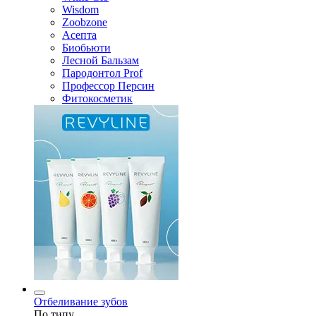
Wisdom
Zoobzone
Асепта
Биобьюти
Лесной Бальзам
Пародонтол Prof
Профессор Персин
Фитокосметик
Отбеливание зубов
По типу