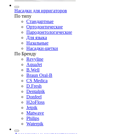
Насадки для ирригаторов
По типу
Стандартные
Ортодонтические
Пародонтологические
Для языка
Назальные
Насадки-щетки
По Бренду
Revyline
AquaJet
B.Well
Braun Oral-B
CS Medica
D.Fresh
Dentalpik
Donfeel
H2oFloss
Jetpik
Matwave
Philips
Waterpik