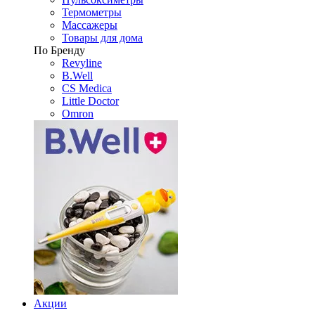
Термометры
Массажеры
Товары для дома
По Бренду
Revyline
B.Well
CS Medica
Little Doctor
Omron
Акции