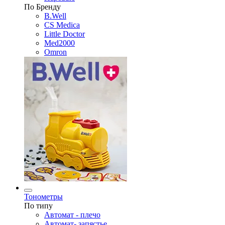
По Бренду
B.Well
CS Medica
Little Doctor
Med2000
Omron
Тонометры
По типу
Автомат - плечо
Автомат- запястье