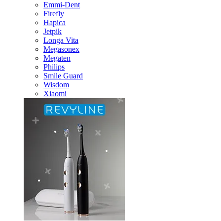
Emmi-Dent
Firefly
Hapica
Jetpik
Longa Vita
Megasonex
Megaten
Philips
Smile Guard
Wisdom
Xiaomi