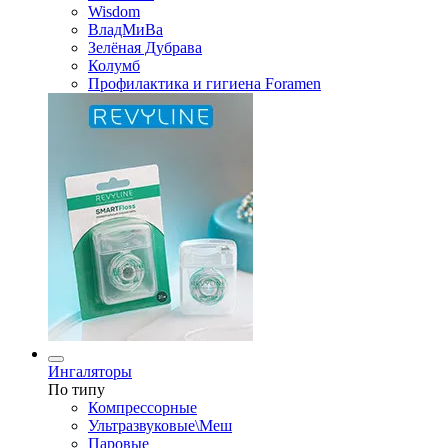
Wisdom
ВладМиВа
Зелёная Дубрава
Колумб
Профилактика и гигиена Foramen
Ингаляторы
По типу
Компрессорные
Ультразвуковые\Меш
Паровые