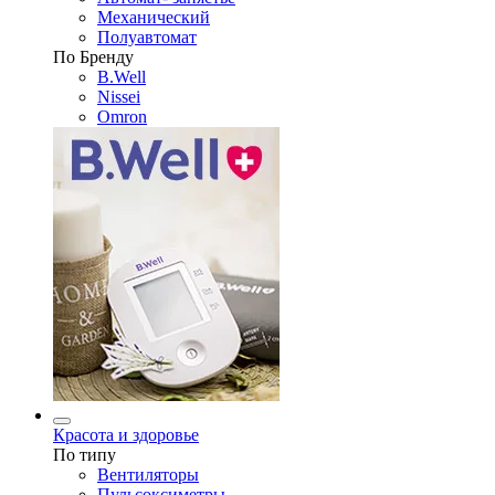
Механический
Полуавтомат
По Бренду
B.Well
Nissei
Omron
Красота и здоровье
По типу
Вентиляторы
Пульсоксиметры