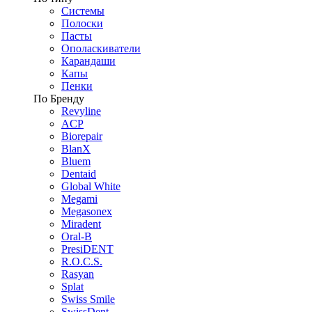
Системы
Полоски
Пасты
Ополаскиватели
Карандаши
Капы
Пенки
По Бренду
Revyline
ACP
Biorepair
BlanX
Bluem
Dentaid
Global White
Megami
Megasonex
Miradent
Oral-B
PresiDENT
R.O.C.S.
Rasyan
Splat
Swiss Smile
SwissDent