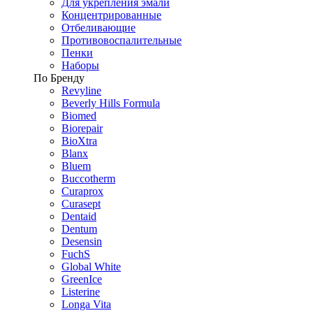
Для укрепления эмали
Концентрированные
Отбеливающие
Противовоспалительные
Пенки
Наборы
По Бренду
Revyline
Beverly Hills Formula
Biomed
Biorepair
BioXtra
Blanx
Bluem
Buccotherm
Curaprox
Curasept
Dentaid
Dentum
Desensin
FuchS
Global White
GreenIce
Listerine
Longa Vita