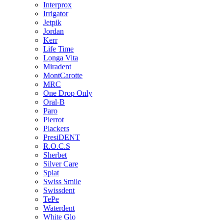
Interprox
Irrigator
Jetpik
Jordan
Kerr
Life Time
Longa Vita
Miradent
MontCarotte
MRC
One Drop Only
Oral-B
Paro
Pierrot
Plackers
PresiDENT
R.O.C.S
Sherbet
Silver Care
Splat
Swiss Smile
Swissdent
TePe
Waterdent
White Glo