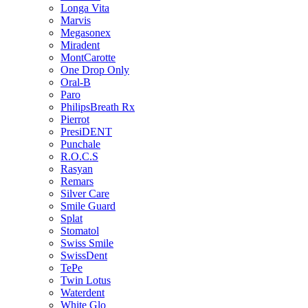
Longa Vita
Marvis
Megasonex
Miradent
MontCarotte
One Drop Only
Oral-B
Paro
PhilipsBreath Rx
Pierrot
PresiDENT
Punchale
R.O.C.S
Rasyan
Remars
Silver Care
Smile Guard
Splat
Stomatol
Swiss Smile
SwissDent
TePe
Twin Lotus
Waterdent
White Glo