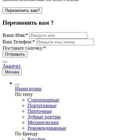
Перезвонить вам?
Перезвонить вам ?
Ваше Имя:
*
Ваш Телефон:
*
Поставьте галочку:
*
Отправить
Аккаунт
Москва
Ирригаторы
По типу
Стационарные
Портативные
Проточные
Зубные центры
Механические
Рекомендованные
По Бренду
Revyline