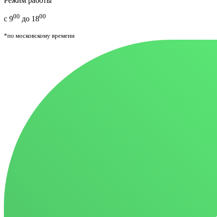
Режим работы
00
00
с 9
до 18
*по московскому времени