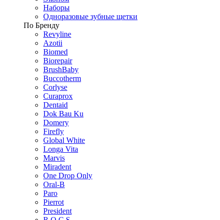
Наборы
Одноразовые зубные щетки
По Бренду
Revyline
Azotii
Biomed
Biorepair
BrushBaby
Buccotherm
Corlyse
Curaprox
Dentaid
Dok Bau Ku
Domery
Firefly
Global White
Longa Vita
Marvis
Miradent
One Drop Only
Oral-B
Paro
Pierrot
President
R.O.C.S.