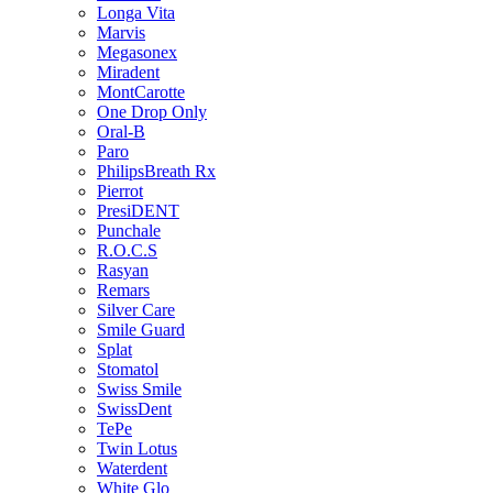
Longa Vita
Marvis
Megasonex
Miradent
MontCarotte
One Drop Only
Oral-B
Paro
PhilipsBreath Rx
Pierrot
PresiDENT
Punchale
R.O.C.S
Rasyan
Remars
Silver Care
Smile Guard
Splat
Stomatol
Swiss Smile
SwissDent
TePe
Twin Lotus
Waterdent
White Glo