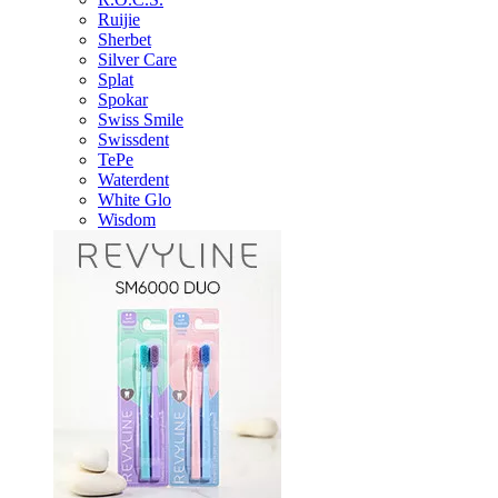
Ruijie
Sherbet
Silver Care
Splat
Spokar
Swiss Smile
Swissdent
TePe
Waterdent
White Glo
Wisdom