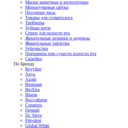
Маски защитные и антисептики
Монопучковые щётки
Песочные часы
Товары для стоматолога
Трейнеры
Зубные нити
Спреи для полости рта
Жевательные резинки и леденцы
Жевательные таблетки
Зубочистки
Препараты при сухости полости рта
Скребки
По Бренду
Revyline
Anya
Azotii
Biorepair
BioXtra
Bluem
Buccotherm
Curaprox
Dentaid
Dr. Steve
Fittydent
Global White