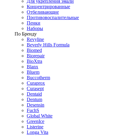
Для укрепления эмали
Концентрированные
Отбеливающие
Противовоспалительные
Пенки
Наборы
По Бренду
Revyline
Beverly Hills Formula
Biomed
Biorepair
BioXtra
Blanx
Bluem
Buccotherm
Curaprox
Curasept
Dentaid
Dentum
Desensin
FuchS
Global White
GreenIce
Listerine
Longa Vita