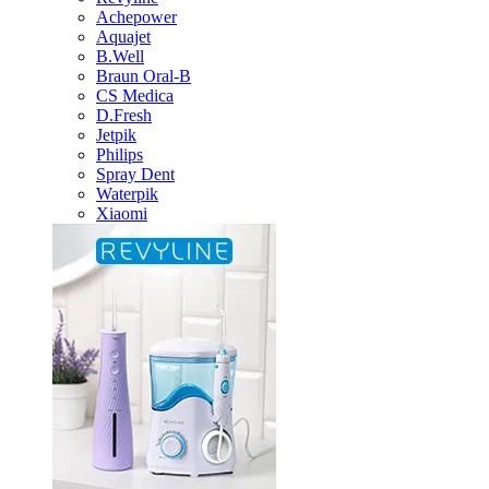
Achepower
Aquajet
B.Well
Braun Oral-B
CS Medica
D.Fresh
Jetpik
Philips
Spray Dent
Waterpik
Xiaomi