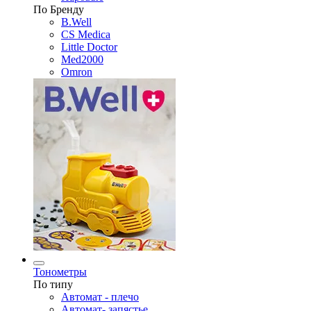
По Бренду
B.Well
CS Medica
Little Doctor
Med2000
Omron
Тонометры
По типу
Автомат - плечо
Автомат- запястье