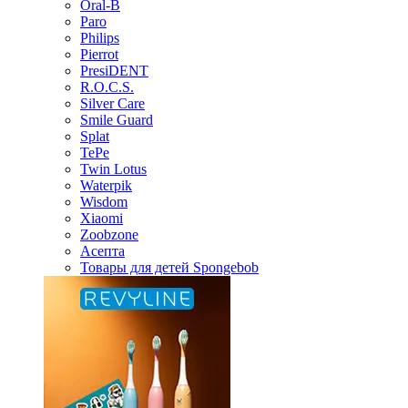
Oral-B
Paro
Philips
Pierrot
PresiDENT
R.O.C.S.
Silver Care
Smile Guard
Splat
TePe
Twin Lotus
Waterpik
Wisdom
Xiaomi
Zoobzone
Асепта
Товары для детей Spongebob