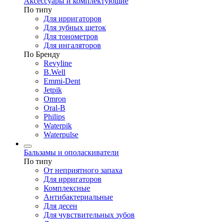
Аксессуары и комплектующие
По типу
Для ирригаторов
Для зубных щеток
Для тонометров
Для ингаляторов
По Бренду
Revyline
B.Well
Emmi-Dent
Jetpik
Omron
Oral-B
Philips
Waterpik
Waterpulse
Бальзамы и ополаскиватели
По типу
От неприятного запаха
Для ирригаторов
Комплексные
Антибактериальные
Для десен
Для чувствительных зубов