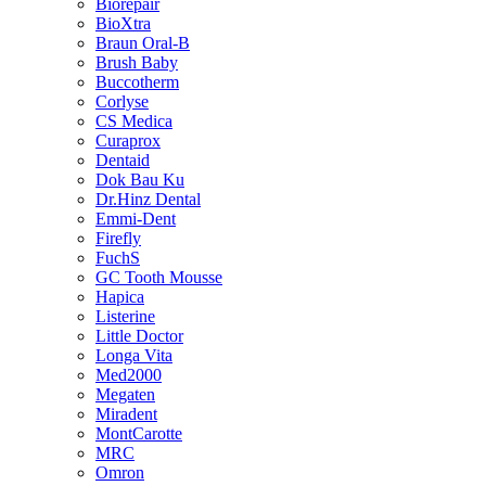
Biorepair
BioXtra
Braun Oral-B
Brush Baby
Buccotherm
Corlyse
CS Medica
Curaprox
Dentaid
Dok Bau Ku
Dr.Hinz Dental
Emmi-Dent
Firefly
FuchS
GC Tooth Mousse
Hapica
Listerine
Little Doctor
Longa Vita
Med2000
Megaten
Miradent
MontCarotte
MRC
Omron