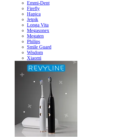
Emmi-Dent
Firefly
Hapica
Jetpik
Longa Vita
Megasonex
Megaten
Philips
Smile Guard
Wisdom
Xiaomi