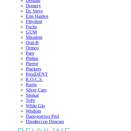
Dentaid
Domery
Dr. Steve
Erin Haiden
Fittydent
Fuchs
GUM
Miradent
Oral-B
Ormco
Paro
Philips
Pierrot
Plackers
PresiDENT
R.O.C.S.
Ruijie
Silver Care
Spokar
TePe
White Glo
Wisdom
Пародонтол Prof
Профессор Персин