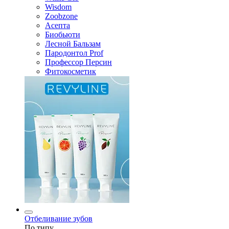
Wisdom
Zoobzone
Асепта
Биобьюти
Лесной Бальзам
Пародонтол Prof
Профессор Персин
Фитокосметик
Отбеливание зубов
По типу