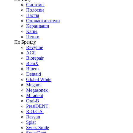
Системы
Полоски
Пасты
Ополаскиватели
Карандаши
Капы
Пенки
По Бренду
Revyline
ACP
Biorepair
BlanX
Bluem
Dentaid
Global White
Megami
Megasonex
Miradent
Oral-B
PresiDENT
R.O.C.S.
Rasyan
Splat
Swiss Smile
SwissDent