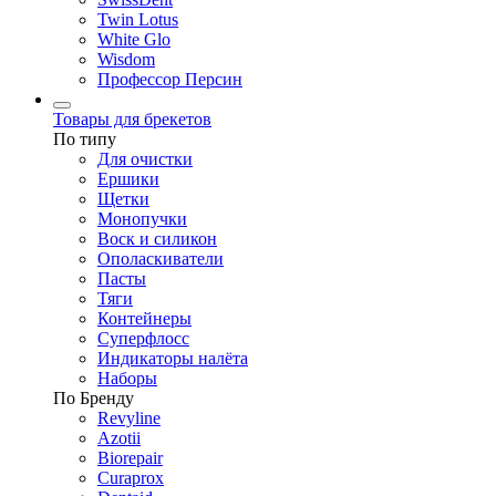
Twin Lotus
White Glo
Wisdom
Профессор Персин
Товары для брекетов
По типу
Для очистки
Ершики
Щетки
Монопучки
Воск и силикон
Ополаскиватели
Пасты
Тяги
Контейнеры
Суперфлосс
Индикаторы налёта
Наборы
По Бренду
Revyline
Azotii
Biorepair
Curaprox