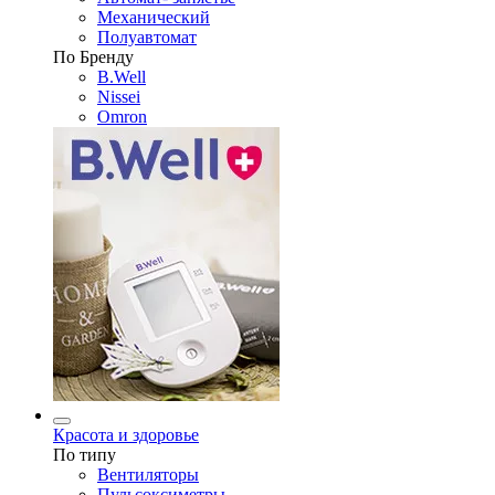
Механический
Полуавтомат
По Бренду
B.Well
Nissei
Omron
Красота и здоровье
По типу
Вентиляторы
Пульсоксиметры