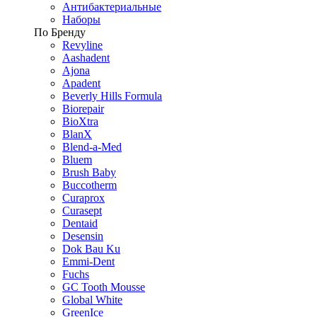
Антибактериальные
Наборы
По Бренду
Revyline
Aashadent
Ajona
Apadent
Beverly Hills Formula
Biorepair
BioXtra
BlanX
Blend-a-Med
Bluem
Brush Baby
Buccotherm
Curaprox
Curasept
Dentaid
Desensin
Dok Bau Ku
Emmi-Dent
Fuchs
GC Tooth Mousse
Global White
GreenIce