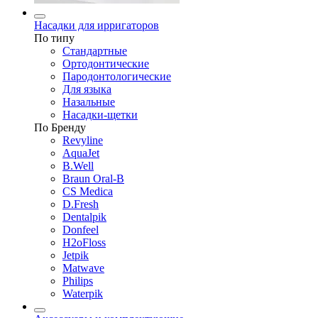
Насадки для ирригаторов
По типу
Стандартные
Ортодонтические
Пародонтологические
Для языка
Назальные
Насадки-щетки
По Бренду
Revyline
AquaJet
B.Well
Braun Oral-B
CS Medica
D.Fresh
Dentalpik
Donfeel
H2oFloss
Jetpik
Matwave
Philips
Waterpik