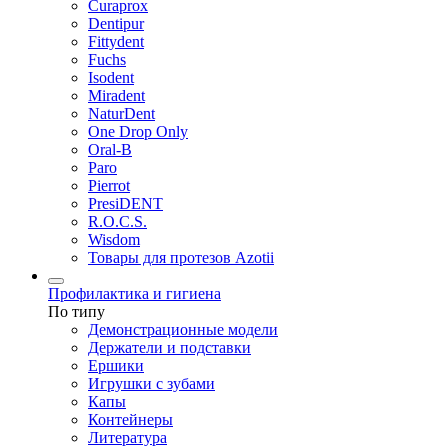
Curaprox
Dentipur
Fittydent
Fuchs
Isodent
Miradent
NaturDent
One Drop Only
Oral-B
Paro
Pierrot
PresiDENT
R.O.C.S.
Wisdom
Товары для протезов Azotii
Профилактика и гигиена
По типу
Демонстрационные модели
Держатели и подставки
Ершики
Игрушки с зубами
Капы
Контейнеры
Литература