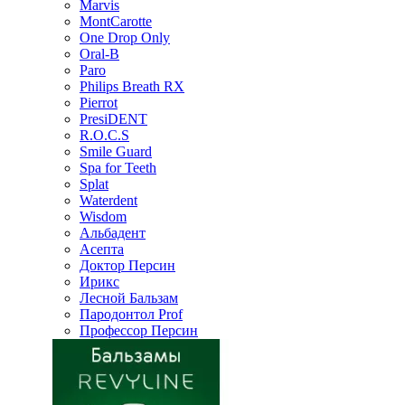
Marvis
MontCarotte
One Drop Only
Oral-B
Paro
Philips Breath RX
Pierrot
PresiDENT
R.O.C.S
Smile Guard
Spa for Teeth
Splat
Waterdent
Wisdom
Альбадент
Асепта
Доктор Персин
Ирикс
Лесной Бальзам
Пародонтол Prof
Профессор Персин