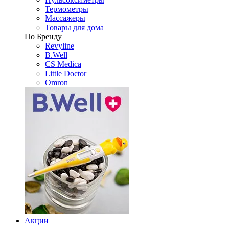
Термометры
Массажеры
Товары для дома
По Бренду
Revyline
B.Well
CS Medica
Little Doctor
Omron
Акции