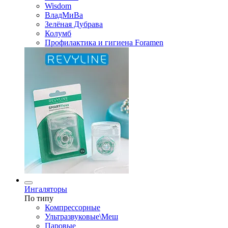
Wisdom
ВладМиВа
Зелёная Дубрава
Колумб
Профилактика и гигиена Foramen
Ингаляторы
По типу
Компрессорные
Ультразвуковые\Меш
Паровые