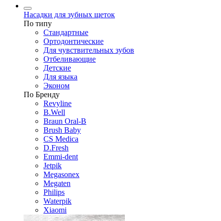
Насадки для зубных щеток
По типу
Стандартные
Ортодонтические
Для чувствительных зубов
Отбеливающие
Детские
Для языка
Эконом
По Бренду
Revyline
B.Well
Braun Oral-B
Brush Baby
CS Medica
D.Fresh
Emmi-dent
Jetpik
Megasonex
Megaten
Philips
Waterpik
Xiaomi