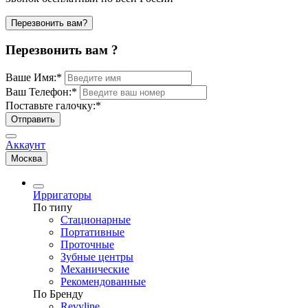
Перезвонить вам?
Перезвонить вам ?
Ваше Имя:
*
Ваш Телефон:
*
Поставьте галочку:
*
Отправить
Аккаунт
Москва
Ирригаторы
По типу
Стационарные
Портативные
Проточные
Зубные центры
Механические
Рекомендованные
По Бренду
Revyline