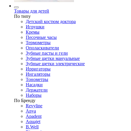
Товары для детей
По типу
Детский костюм доктора
Игрушки
Кремы
Песочные часы
Термометры
Ополаскиватели
Зубные пасты и гели
Зубные щетки мануальные
Зубные щетки электрические
Ирригаторы
Ингаляторы
Тонометры
Насадки
Держатели
Наборы
По Бренду
Revyline
Anya
Apadent
Aquajet
B.Well