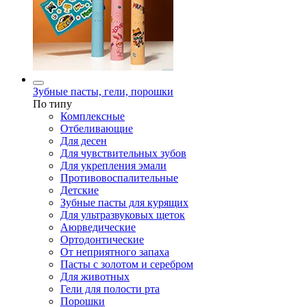
Зубные пасты, гели, порошки
По типу
Комплексные
Отбеливающие
Для десен
Для чувствительных зубов
Для укрепления эмали
Противовоспалительные
Детские
Зубные пасты для курящих
Для ультразвуковых щеток
Аюрведические
Ортодонтические
От неприятного запаха
Пасты с золотом и серебром
Для животных
Гели для полости рта
Порошки