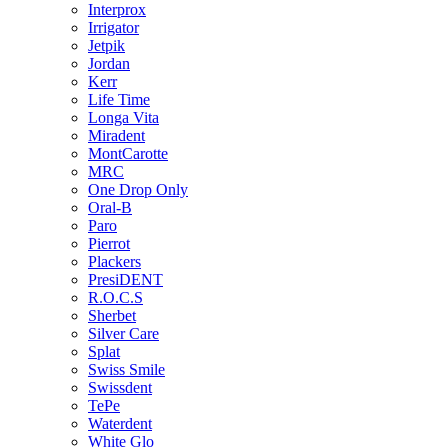
Interprox
Irrigator
Jetpik
Jordan
Kerr
Life Time
Longa Vita
Miradent
MontCarotte
MRC
One Drop Only
Oral-B
Paro
Pierrot
Plackers
PresiDENT
R.O.C.S
Sherbet
Silver Care
Splat
Swiss Smile
Swissdent
TePe
Waterdent
White Glo