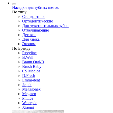
Насадки для зубных щеток
По типу
Стандартные
Ортодонтические
Для чувствительных зубов
Отбеливающие
Детские
Для языка
Эконом
По Бренду
Revyline
B.Well
Braun Oral-B
Brush Baby
CS Medica
D.Fresh
Emmi-dent
Jetpik
Megasonex
Megaten
Philips
Waterpik
Xiaomi