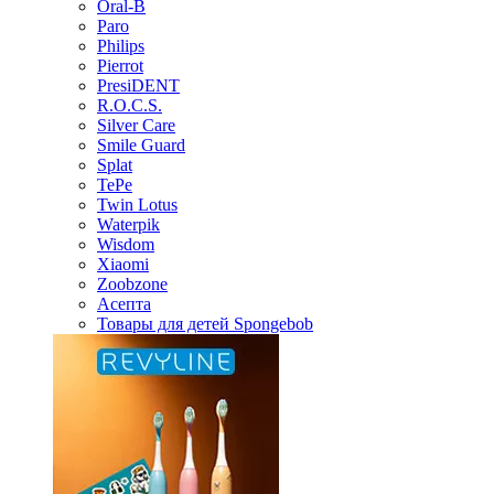
Oral-B
Paro
Philips
Pierrot
PresiDENT
R.O.C.S.
Silver Care
Smile Guard
Splat
TePe
Twin Lotus
Waterpik
Wisdom
Xiaomi
Zoobzone
Асепта
Товары для детей Spongebob