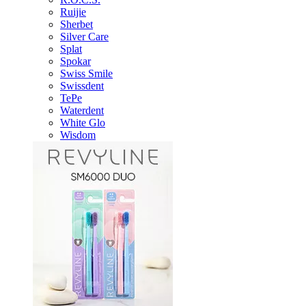
Ruijie
Sherbet
Silver Care
Splat
Spokar
Swiss Smile
Swissdent
TePe
Waterdent
White Glo
Wisdom