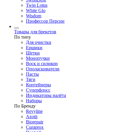
Twin Lotus
White Glo
Wisdom
Профессор Персин
Товары для брекетов
По типу
Для очистки
Ершики
Щетки
Монопучки
Воск и силикон
Ополаскиватели
Пасты
Тяги
Контейнеры
Суперфлосс
Индикаторы налёта
Наборы
По Бренду
Revyline
Azotii
Biorepair
Curaprox