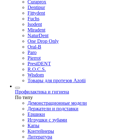
Curaprox
Dentipur
Fittydent
Fuchs
Isodent
Miradent
NaturDent
One Drop Only
Oral-B
Paro
Pierrot
PresiDENT
R.O.C.S.
Wisdom
Товары для протезов Azotii
Профилактика и гигиена
По типу
Демонстрационные модели
Держатели и подставки
Ершики
Игрушки с зубами
Капы
Контейнеры
Литература