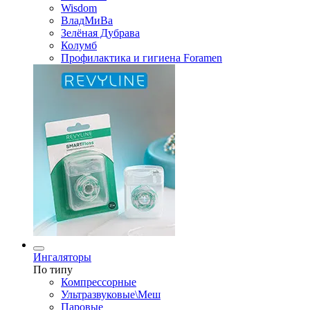
Wisdom
ВладМиВа
Зелёная Дубрава
Колумб
Профилактика и гигиена Foramen
Ингаляторы
По типу
Компрессорные
Ультразвуковые\Меш
Паровые