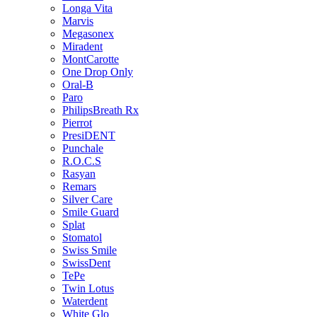
Longa Vita
Marvis
Megasonex
Miradent
MontCarotte
One Drop Only
Oral-B
Paro
PhilipsBreath Rx
Pierrot
PresiDENT
Punchale
R.O.C.S
Rasyan
Remars
Silver Care
Smile Guard
Splat
Stomatol
Swiss Smile
SwissDent
TePe
Twin Lotus
Waterdent
White Glo