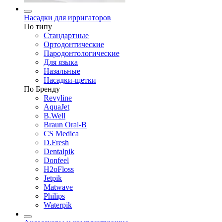
Насадки для ирригаторов
По типу
Стандартные
Ортодонтические
Пародонтологические
Для языка
Назальные
Насадки-щетки
По Бренду
Revyline
AquaJet
B.Well
Braun Oral-B
CS Medica
D.Fresh
Dentalpik
Donfeel
H2oFloss
Jetpik
Matwave
Philips
Waterpik