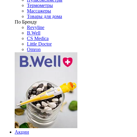
Термометры
Массажеры
Товары для дома
По Бренду
Revyline
B.Well
CS Medica
Little Doctor
Omron
Акции