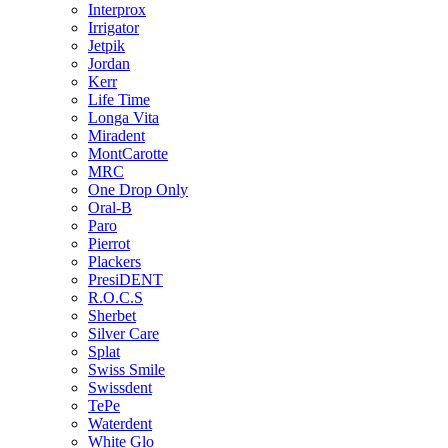
Interprox
Irrigator
Jetpik
Jordan
Kerr
Life Time
Longa Vita
Miradent
MontCarotte
MRC
One Drop Only
Oral-B
Paro
Pierrot
Plackers
PresiDENT
R.O.C.S
Sherbet
Silver Care
Splat
Swiss Smile
Swissdent
TePe
Waterdent
White Glo