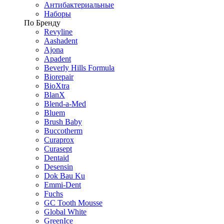
Антибактериальные
Наборы
По Бренду
Revyline
Aashadent
Ajona
Apadent
Beverly Hills Formula
Biorepair
BioXtra
BlanX
Blend-a-Med
Bluem
Brush Baby
Buccotherm
Curaprox
Curasept
Dentaid
Desensin
Dok Bau Ku
Emmi-Dent
Fuchs
GC Tooth Mousse
Global White
GreenIce