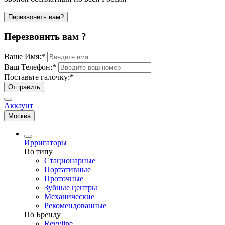
Перезвонить вам?
Перезвонить вам ?
Ваше Имя:
*
Ваш Телефон:
*
Поставьте галочку:
*
Отправить
Аккаунт
Москва
Ирригаторы
По типу
Стационарные
Портативные
Проточные
Зубные центры
Механические
Рекомендованные
По Бренду
Revyline