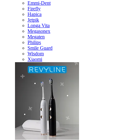
Emmi-Dent
Firefly
Hapica
Jetpik
Longa Vita
Megasonex
Megaten
Philips
Smile Guard
Wisdom
Xiaomi