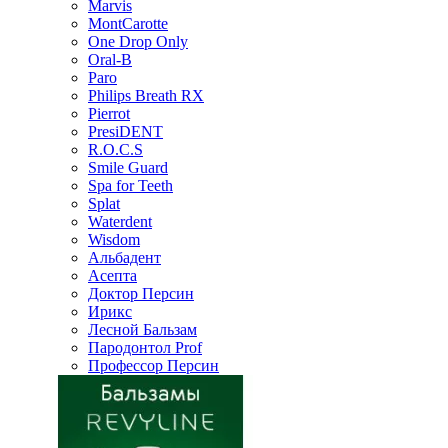
Marvis
MontCarotte
One Drop Only
Oral-B
Paro
Philips Breath RX
Pierrot
PresiDENT
R.O.C.S
Smile Guard
Spa for Teeth
Splat
Waterdent
Wisdom
Альбадент
Асепта
Доктор Персин
Ирикс
Лесной Бальзам
Пародонтол Prof
Профессор Персин