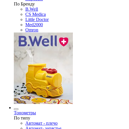
По Бренду
B.Well
CS Medica
Little Doctor
Med2000
Omron
Тонометры
По типу
Автомат - плечо
Автомат- запястье