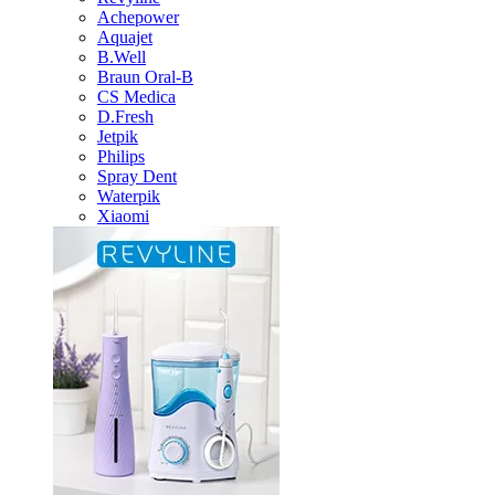
Achepower
Aquajet
B.Well
Braun Oral-B
CS Medica
D.Fresh
Jetpik
Philips
Spray Dent
Waterpik
Xiaomi