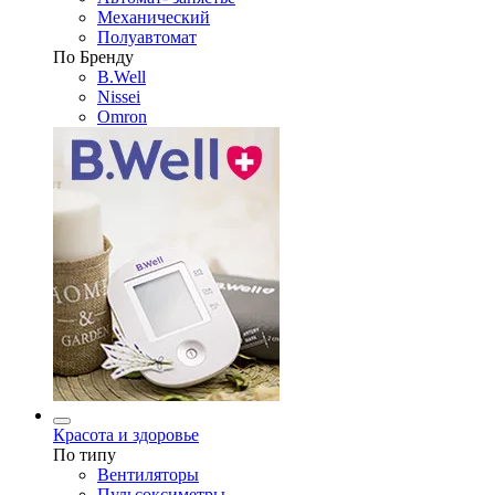
Механический
Полуавтомат
По Бренду
B.Well
Nissei
Omron
Красота и здоровье
По типу
Вентиляторы
Пульсоксиметры