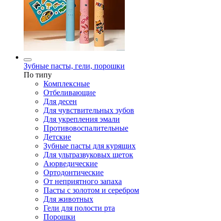
Зубные пасты, гели, порошки
По типу
Комплексные
Отбеливающие
Для десен
Для чувствительных зубов
Для укрепления эмали
Противовоспалительные
Детские
Зубные пасты для курящих
Для ультразвуковых щеток
Аюрведические
Ортодонтические
От неприятного запаха
Пасты с золотом и серебром
Для животных
Гели для полости рта
Порошки