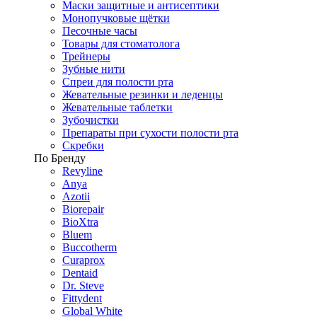
Маски защитные и антисептики
Монопучковые щётки
Песочные часы
Товары для стоматолога
Трейнеры
Зубные нити
Спреи для полости рта
Жевательные резинки и леденцы
Жевательные таблетки
Зубочистки
Препараты при сухости полости рта
Скребки
По Бренду
Revyline
Anya
Azotii
Biorepair
BioXtra
Bluem
Buccotherm
Curaprox
Dentaid
Dr. Steve
Fittydent
Global White