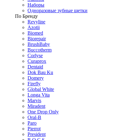
Наборы
Одноразовые зубные щетки
По Бренду
Revyline
Azotii
Biomed
Biorepair
BrushBaby
Buccotherm
Corlyse
Curaprox
Dentaid
Dok Bau Ku
Domery
Firefly
Global White
Longa Vita
Marvis
Miradent
One Drop Only
Oral-B
Paro
Pierrot
President
R.O.C.S.