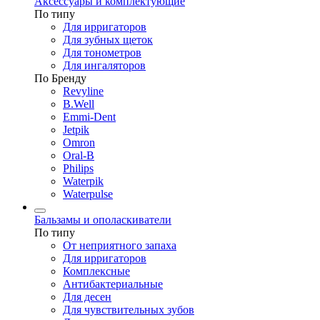
Аксессуары и комплектующие
По типу
Для ирригаторов
Для зубных щеток
Для тонометров
Для ингаляторов
По Бренду
Revyline
B.Well
Emmi-Dent
Jetpik
Omron
Oral-B
Philips
Waterpik
Waterpulse
Бальзамы и ополаскиватели
По типу
От неприятного запаха
Для ирригаторов
Комплексные
Антибактериальные
Для десен
Для чувствительных зубов