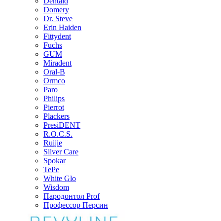
Dentaid
Domery
Dr. Steve
Erin Haiden
Fittydent
Fuchs
GUM
Miradent
Oral-B
Ormco
Paro
Philips
Pierrot
Plackers
PresiDENT
R.O.C.S.
Ruijie
Silver Care
Spokar
TePe
White Glo
Wisdom
Пародонтол Prof
Профессор Персин