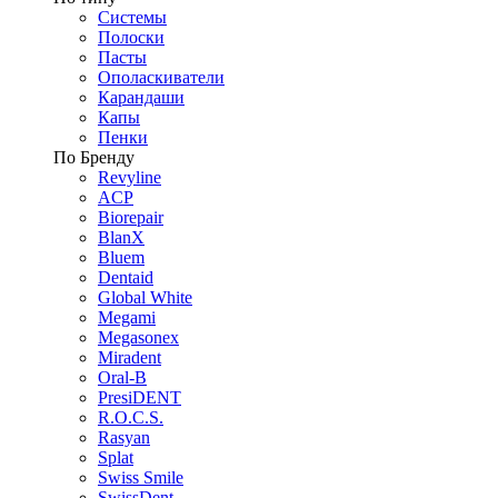
Системы
Полоски
Пасты
Ополаскиватели
Карандаши
Капы
Пенки
По Бренду
Revyline
ACP
Biorepair
BlanX
Bluem
Dentaid
Global White
Megami
Megasonex
Miradent
Oral-B
PresiDENT
R.O.C.S.
Rasyan
Splat
Swiss Smile
SwissDent