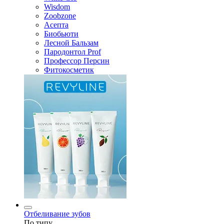
Wisdom
Zoobzone
Асепта
Биобьюти
Лесной Бальзам
Пародонтол Prof
Профессор Персин
Фитокосметик
Отбеливание зубов
По типу