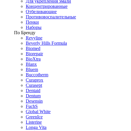
Для укрепления эмали
Концентрированные
Отбеливающие
Противовоспалительные
Пенки
Наборы
По Бренду
Revyline
Beverly Hills Formula
Biomed
Biorepair
BioXtra
Blanx
Bluem
Buccotherm
Curaprox
Curasept
Dentaid
Dentum
Desensin
FuchS
Global White
GreenIce
Listerine
Longa Vita