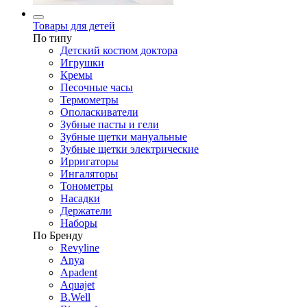
Товары для детей
По типу
Детский костюм доктора
Игрушки
Кремы
Песочные часы
Термометры
Ополаскиватели
Зубные пасты и гели
Зубные щетки мануальные
Зубные щетки электрические
Ирригаторы
Ингаляторы
Тонометры
Насадки
Держатели
Наборы
По Бренду
Revyline
Anya
Apadent
Aquajet
B.Well