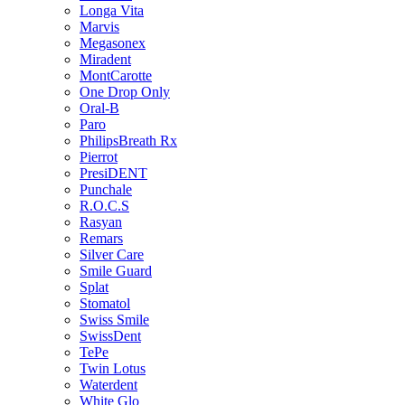
Longa Vita
Marvis
Megasonex
Miradent
MontCarotte
One Drop Only
Oral-B
Paro
PhilipsBreath Rx
Pierrot
PresiDENT
Punchale
R.O.C.S
Rasyan
Remars
Silver Care
Smile Guard
Splat
Stomatol
Swiss Smile
SwissDent
TePe
Twin Lotus
Waterdent
White Glo