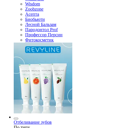
Wisdom
Zoobzone
Асепта
Биобьюти
Лесной Бальзам
Пародонтол Prof
Профессор Персин
Фитокосметик
Отбеливание зубов
По типу