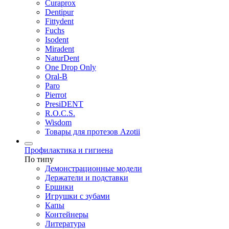
Curaprox
Dentipur
Fittydent
Fuchs
Isodent
Miradent
NaturDent
One Drop Only
Oral-B
Paro
Pierrot
PresiDENT
R.O.C.S.
Wisdom
Товары для протезов Azotii
Профилактика и гигиена
По типу
Демонстрационные модели
Держатели и подставки
Ершики
Игрушки с зубами
Капы
Контейнеры
Литература