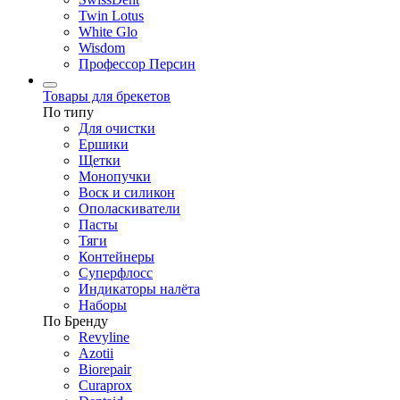
Twin Lotus
White Glo
Wisdom
Профессор Персин
Товары для брекетов
По типу
Для очистки
Ершики
Щетки
Монопучки
Воск и силикон
Ополаскиватели
Пасты
Тяги
Контейнеры
Суперфлосс
Индикаторы налёта
Наборы
По Бренду
Revyline
Azotii
Biorepair
Curaprox