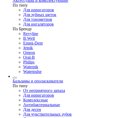
Аксессуары и комплектующие
По типу
Для ирригаторов
Для зубных щеток
Для тонометров
Для ингаляторов
По Бренду
Revyline
B.Well
Emmi-Dent
Jetpik
Omron
Oral-B
Philips
Waterpik
Waterpulse
Бальзамы и ополаскиватели
По типу
От неприятного запаха
Для ирригаторов
Комплексные
Антибактериальные
Для десен
Для чувствительных зубов