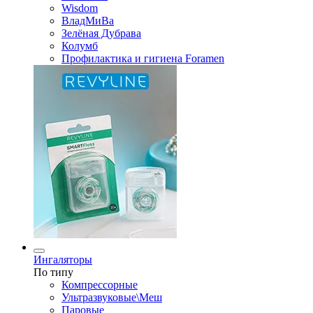
Wisdom
ВладМиВа
Зелёная Дубрава
Колумб
Профилактика и гигиена Foramen
Ингаляторы
По типу
Компрессорные
Ультразвуковые\Меш
Паровые