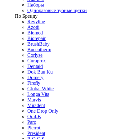
Наборы
Одноразовые зубные щетки
По Бренду
Revyline
Azotii
Biomed
Biorepair
BrushBaby
Buccotherm
Corlyse
Curaprox
Dentaid
Dok Bau Ku
Domery
Firefly
Global White
Longa Vita
Marvis
Miradent
One Drop Only
Oral-B
Paro
Pierrot
President
R.O.C.S.