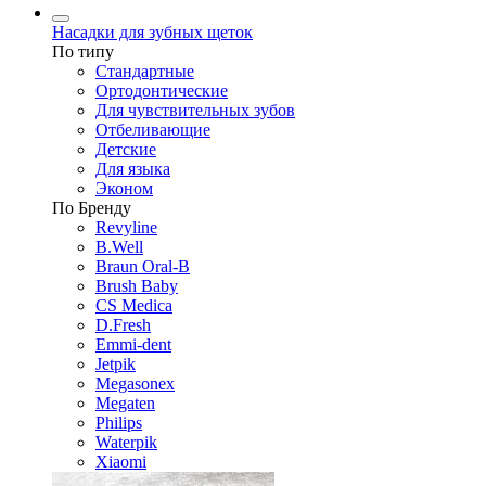
Насадки для зубных щеток
По типу
Стандартные
Ортодонтические
Для чувствительных зубов
Отбеливающие
Детские
Для языка
Эконом
По Бренду
Revyline
B.Well
Braun Oral-B
Brush Baby
CS Medica
D.Fresh
Emmi-dent
Jetpik
Megasonex
Megaten
Philips
Waterpik
Xiaomi