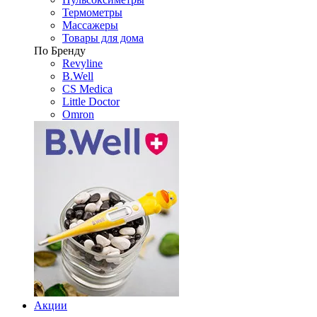
Термометры
Массажеры
Товары для дома
По Бренду
Revyline
B.Well
CS Medica
Little Doctor
Omron
Акции