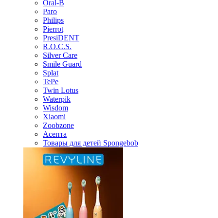
Oral-B
Paro
Philips
Pierrot
PresiDENT
R.O.C.S.
Silver Care
Smile Guard
Splat
TePe
Twin Lotus
Waterpik
Wisdom
Xiaomi
Zoobzone
Асепта
Товары для детей Spongebob