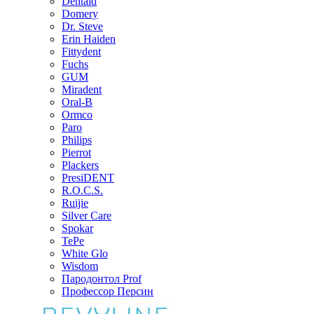
Dentaid
Domery
Dr. Steve
Erin Haiden
Fittydent
Fuchs
GUM
Miradent
Oral-B
Ormco
Paro
Philips
Pierrot
Plackers
PresiDENT
R.O.C.S.
Ruijie
Silver Care
Spokar
TePe
White Glo
Wisdom
Пародонтол Prof
Профессор Персин