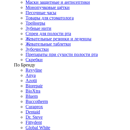
Маски защитные и антисептики
Монопучковые щётки
Песочные часы
Товары для стоматолога
Трейнеры
Зубные нити
Спреи для полости рта
Жевательные резинки и леденцы
Жевательные таблетки
Зубочистки
Препараты при сухости полости рта
Скребки
По Бренду
Revyline
Anya
Azotii
Biorepair
BioXtra
Bluem
Buccotherm
Curaprox
Dentaid
Dr. Steve
Fittydent
Global White