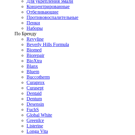
Для укрепления эмали
Концентрированные
Отбеливающие
Противовоспалительные
Пенки
Наборы
По Бренду
Revyline
Beverly Hills Formula
Biomed
Biorepair
BioXtra
Blanx
Bluem
Buccotherm
Curaprox
Curasept
Dentaid
Dentum
Desensin
FuchS
Global White
GreenIce
Listerine
Longa Vita