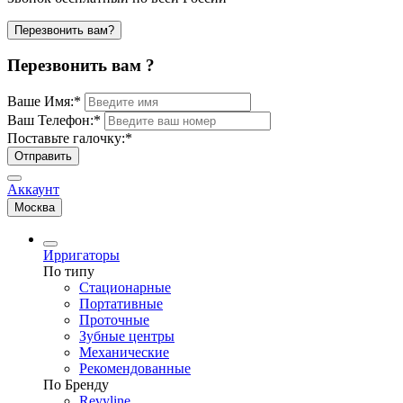
Перезвонить вам?
Перезвонить вам ?
Ваше Имя:
*
Ваш Телефон:
*
Поставьте галочку:
*
Отправить
Аккаунт
Москва
Ирригаторы
По типу
Стационарные
Портативные
Проточные
Зубные центры
Механические
Рекомендованные
По Бренду
Revyline