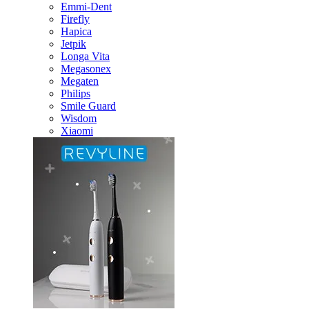
Emmi-Dent
Firefly
Hapica
Jetpik
Longa Vita
Megasonex
Megaten
Philips
Smile Guard
Wisdom
Xiaomi