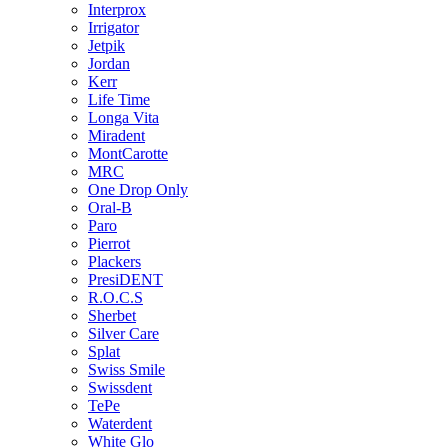
Interprox
Irrigator
Jetpik
Jordan
Kerr
Life Time
Longa Vita
Miradent
MontCarotte
MRC
One Drop Only
Oral-B
Paro
Pierrot
Plackers
PresiDENT
R.O.C.S
Sherbet
Silver Care
Splat
Swiss Smile
Swissdent
TePe
Waterdent
White Glo