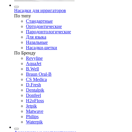
Насадки для ирригаторов
По типу
Стандартные
Ортодонтические
Пародонтологические
Для языка
Назальные
Насадки-щетки
По Бренду
Revyline
AquaJet
B.Well
Braun Oral-B
CS Medica
D.Fresh
Dentalpik
Donfeel
H2oFloss
Jetpik
Matwave
Philips
Waterpik