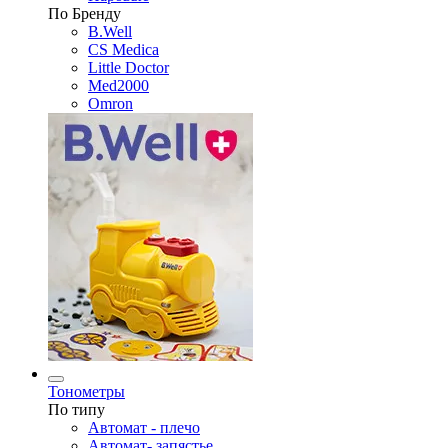
По Бренду
B.Well
CS Medica
Little Doctor
Med2000
Omron
Тонометры
По типу
Автомат - плечо
Автомат- запястье