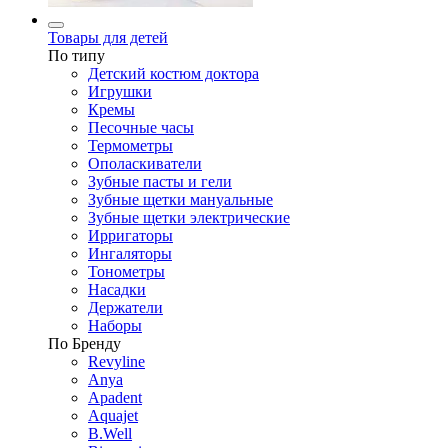
Товары для детей
По типу
Детский костюм доктора
Игрушки
Кремы
Песочные часы
Термометры
Ополаскиватели
Зубные пасты и гели
Зубные щетки мануальные
Зубные щетки электрические
Ирригаторы
Ингаляторы
Тонометры
Насадки
Держатели
Наборы
По Бренду
Revyline
Anya
Apadent
Aquajet
B.Well