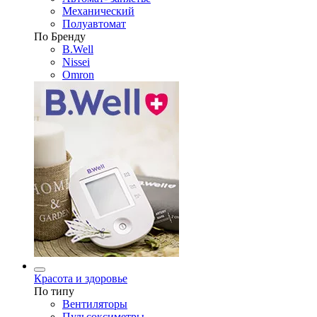
Механический
Полуавтомат
По Бренду
B.Well
Nissei
Omron
Красота и здоровье
По типу
Вентиляторы
Пульсоксиметры