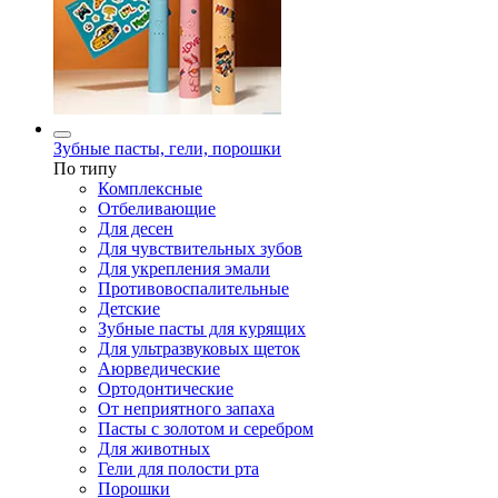
Зубные пасты, гели, порошки
По типу
Комплексные
Отбеливающие
Для десен
Для чувствительных зубов
Для укрепления эмали
Противовоспалительные
Детские
Зубные пасты для курящих
Для ультразвуковых щеток
Аюрведические
Ортодонтические
От неприятного запаха
Пасты с золотом и серебром
Для животных
Гели для полости рта
Порошки