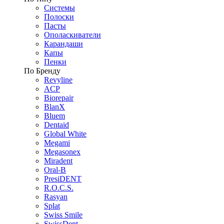
Системы
Полоски
Пасты
Ополаскиватели
Карандаши
Капы
Пенки
По Бренду
Revyline
ACP
Biorepair
BlanX
Bluem
Dentaid
Global White
Megami
Megasonex
Miradent
Oral-B
PresiDENT
R.O.C.S.
Rasyan
Splat
Swiss Smile
SwissDent