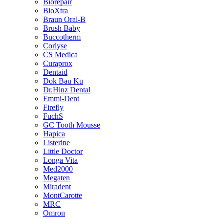
Biorepair
BioXtra
Braun Oral-B
Brush Baby
Buccotherm
Corlyse
CS Medica
Curaprox
Dentaid
Dok Bau Ku
Dr.Hinz Dental
Emmi-Dent
Firefly
FuchS
GC Tooth Mousse
Hapica
Listerine
Little Doctor
Longa Vita
Med2000
Megaten
Miradent
MontCarotte
MRC
Omron