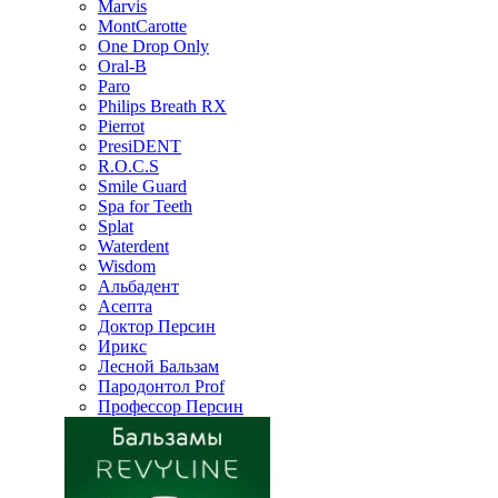
Marvis
MontCarotte
One Drop Only
Oral-B
Paro
Philips Breath RX
Pierrot
PresiDENT
R.O.C.S
Smile Guard
Spa for Teeth
Splat
Waterdent
Wisdom
Альбадент
Асепта
Доктор Персин
Ирикс
Лесной Бальзам
Пародонтол Prof
Профессор Персин