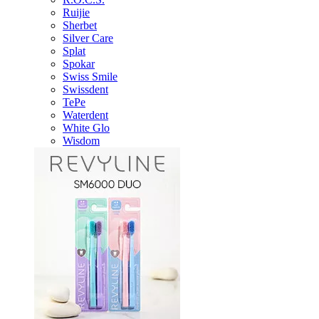
Ruijie
Sherbet
Silver Care
Splat
Spokar
Swiss Smile
Swissdent
TePe
Waterdent
White Glo
Wisdom