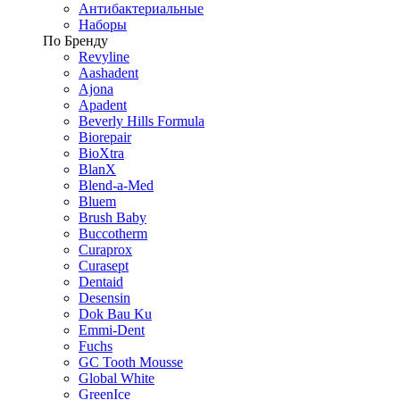
Антибактериальные
Наборы
По Бренду
Revyline
Aashadent
Ajona
Apadent
Beverly Hills Formula
Biorepair
BioXtra
BlanX
Blend-a-Med
Bluem
Brush Baby
Buccotherm
Curaprox
Curasept
Dentaid
Desensin
Dok Bau Ku
Emmi-Dent
Fuchs
GC Tooth Mousse
Global White
GreenIce