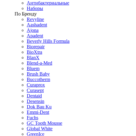
Антибактериальные
Наборы
По Бренду
Revyline
Aashadent
Ajona
Apadent
Beverly Hills Formula
Biorepair
BioXtra
BlanX
Blend-a-Med
Bluem
Brush Baby
Buccotherm
Curaprox
Curasept
Dentaid
Desensin
Dok Bau Ku
Emmi-Dent
Fuchs
GC Tooth Mousse
Global White
GreenIce