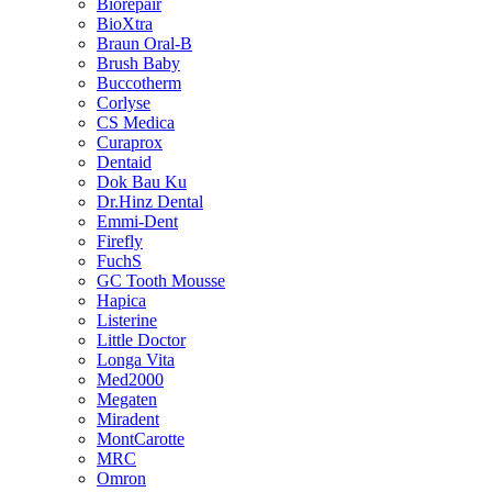
Biorepair
BioXtra
Braun Oral-B
Brush Baby
Buccotherm
Corlyse
CS Medica
Curaprox
Dentaid
Dok Bau Ku
Dr.Hinz Dental
Emmi-Dent
Firefly
FuchS
GC Tooth Mousse
Hapica
Listerine
Little Doctor
Longa Vita
Med2000
Megaten
Miradent
MontCarotte
MRC
Omron