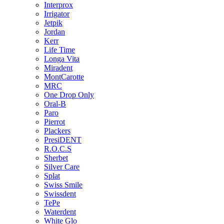
Interprox
Irrigator
Jetpik
Jordan
Kerr
Life Time
Longa Vita
Miradent
MontCarotte
MRC
One Drop Only
Oral-B
Paro
Pierrot
Plackers
PresiDENT
R.O.C.S
Sherbet
Silver Care
Splat
Swiss Smile
Swissdent
TePe
Waterdent
White Glo