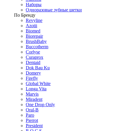
Наборы
Одноразовые зубные щетки
По Бренду
Revyline
Azotii
Biomed
Biorepair
BrushBaby
Buccotherm
Corlyse
Curaprox
Dentaid
Dok Bau Ku
Domery
Firefly
Global White
Longa Vita
Marvis
Miradent
One Drop Only
Oral-B
Paro
Pierrot
President
R.O.C.S.