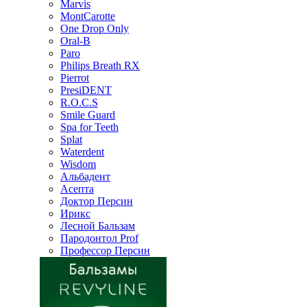
Marvis
MontCarotte
One Drop Only
Oral-B
Paro
Philips Breath RX
Pierrot
PresiDENT
R.O.C.S
Smile Guard
Spa for Teeth
Splat
Waterdent
Wisdom
Альбадент
Асепта
Доктор Персин
Ирикс
Лесной Бальзам
Пародонтол Prof
Профессор Персин