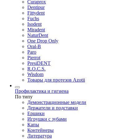
Curaprox
Dentipur
Fittydent
Fuchs
Isodent
Miradent
NaturDent
One Drop Only
Oral-B
Paro
Pierrot
PresiDENT
R.O.C.S.
Wisdom
Товары для протезов Azotii
Профилактика и гигиена
По типу
Демонстрационные модели
Держатели и подставки
Ершики
Игрушки с зубами
Капы
Контейнеры
Литература