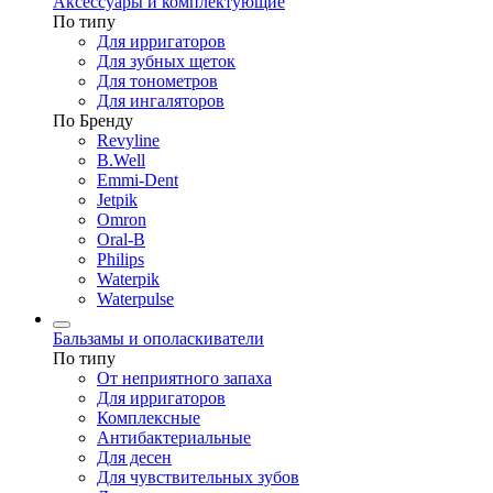
Аксессуары и комплектующие
По типу
Для ирригаторов
Для зубных щеток
Для тонометров
Для ингаляторов
По Бренду
Revyline
B.Well
Emmi-Dent
Jetpik
Omron
Oral-B
Philips
Waterpik
Waterpulse
Бальзамы и ополаскиватели
По типу
От неприятного запаха
Для ирригаторов
Комплексные
Антибактериальные
Для десен
Для чувствительных зубов