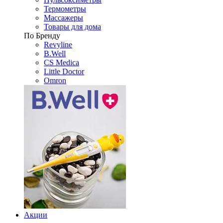
Термометры
Массажеры
Товары для дома
По Бренду
Revyline
B.Well
CS Medica
Little Doctor
Omron
Акции