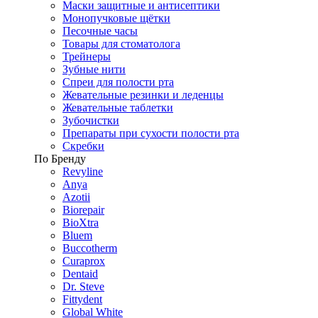
Маски защитные и антисептики
Монопучковые щётки
Песочные часы
Товары для стоматолога
Трейнеры
Зубные нити
Спреи для полости рта
Жевательные резинки и леденцы
Жевательные таблетки
Зубочистки
Препараты при сухости полости рта
Скребки
По Бренду
Revyline
Anya
Azotii
Biorepair
BioXtra
Bluem
Buccotherm
Curaprox
Dentaid
Dr. Steve
Fittydent
Global White