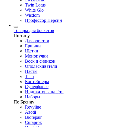
Twin Lotus
White Glo
Wisdom
Профессор Персин
Товары для брекетов
По типу
Для очистки
Ершики
Щетки
Монопучки
Воск и силикон
Ополаскиватели
Пасты
Тяги
Контейнеры
Суперфлосс
Индикаторы налёта
Наборы
По Бренду
Revyline
Azotii
Biorepair
Curaprox