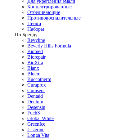
Для укрепления эмали
Концентрированные
Отбеливающие
Противовоспалительные
Пенки
Наборы
По Бренду
Revyline
Beverly Hills Formula
Biomed
Biorepair
BioXtra
Blanx
Bluem
Buccotherm
Curaprox
Curasept
Dentaid
Dentum
Desensin
FuchS
Global White
GreenIce
Listerine
Longa Vita