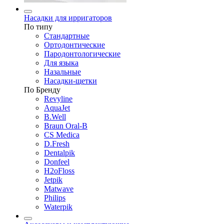
Насадки для ирригаторов
По типу
Стандартные
Ортодонтические
Пародонтологические
Для языка
Назальные
Насадки-щетки
По Бренду
Revyline
AquaJet
B.Well
Braun Oral-B
CS Medica
D.Fresh
Dentalpik
Donfeel
H2oFloss
Jetpik
Matwave
Philips
Waterpik