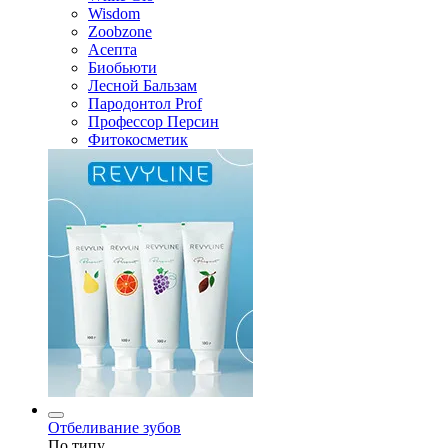
Wisdom
Zoobzone
Асепта
Биобьюти
Лесной Бальзам
Пародонтол Prof
Профессор Персин
Фитокосметик
Отбеливание зубов
По типу