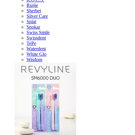
Ruijie
Sherbet
Silver Care
Splat
Spokar
Swiss Smile
Swissdent
TePe
Waterdent
White Glo
Wisdom