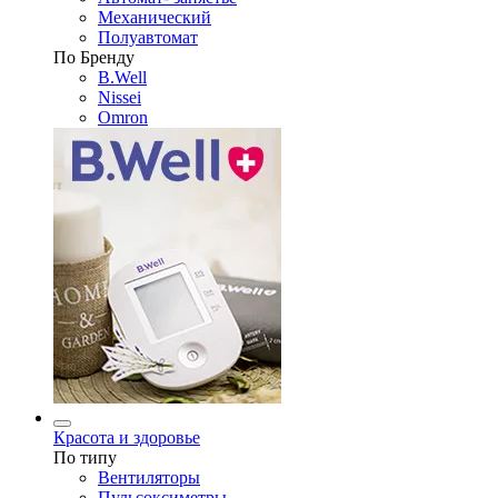
Механический
Полуавтомат
По Бренду
B.Well
Nissei
Omron
Красота и здоровье
По типу
Вентиляторы
Пульсоксиметры