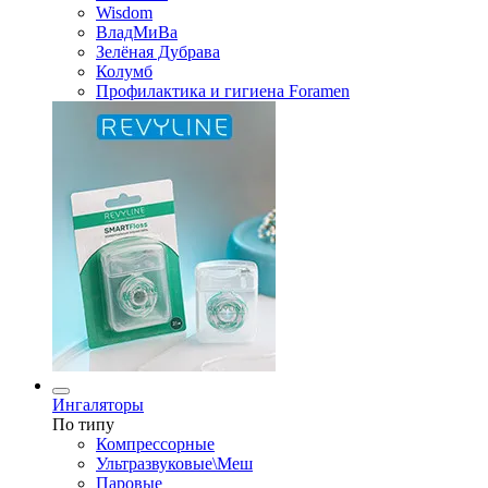
Wisdom
ВладМиВа
Зелёная Дубрава
Колумб
Профилактика и гигиена Foramen
Ингаляторы
По типу
Компрессорные
Ультразвуковые\Меш
Паровые