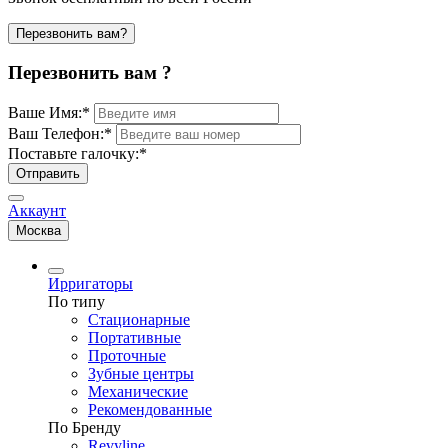
Перезвонить вам?
Перезвонить вам ?
Ваше Имя:
*
Ваш Телефон:
*
Поставьте галочку:
*
Отправить
Аккаунт
Москва
Ирригаторы
По типу
Стационарные
Портативные
Проточные
Зубные центры
Механические
Рекомендованные
По Бренду
Revyline