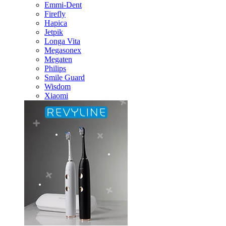
Emmi-Dent
Firefly
Hapica
Jetpik
Longa Vita
Megasonex
Megaten
Philips
Smile Guard
Wisdom
Xiaomi