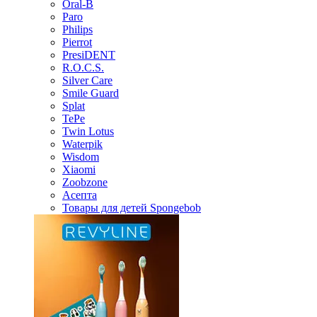
Oral-B
Paro
Philips
Pierrot
PresiDENT
R.O.C.S.
Silver Care
Smile Guard
Splat
TePe
Twin Lotus
Waterpik
Wisdom
Xiaomi
Zoobzone
Асепта
Товары для детей Spongebob