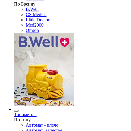
По Бренду
B.Well
CS Medica
Little Doctor
Med2000
Omron
Тонометры
По типу
Автомат - плечо
Автомат- запястье