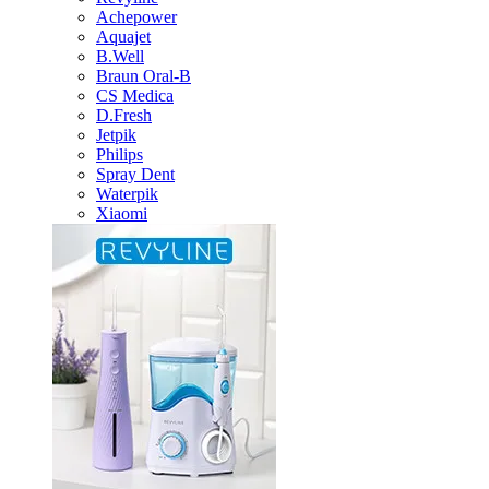
Achepower
Aquajet
B.Well
Braun Oral-B
CS Medica
D.Fresh
Jetpik
Philips
Spray Dent
Waterpik
Xiaomi