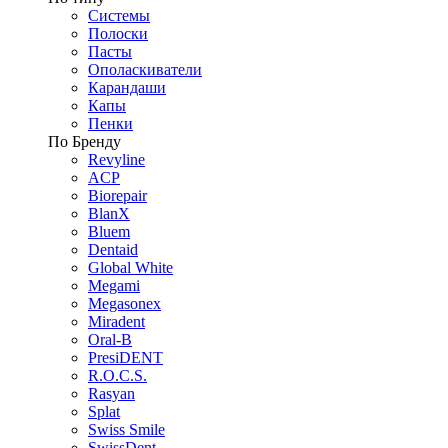
Системы
Полоски
Пасты
Ополаскиватели
Карандаши
Капы
Пенки
По Бренду
Revyline
ACP
Biorepair
BlanX
Bluem
Dentaid
Global White
Megami
Megasonex
Miradent
Oral-B
PresiDENT
R.O.C.S.
Rasyan
Splat
Swiss Smile
SwissDent