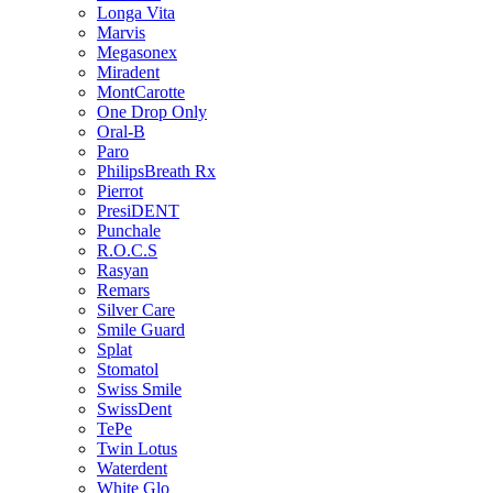
Longa Vita
Marvis
Megasonex
Miradent
MontCarotte
One Drop Only
Oral-B
Paro
PhilipsBreath Rx
Pierrot
PresiDENT
Punchale
R.O.C.S
Rasyan
Remars
Silver Care
Smile Guard
Splat
Stomatol
Swiss Smile
SwissDent
TePe
Twin Lotus
Waterdent
White Glo