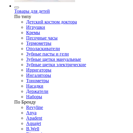
Товары для детей
По типу
Детский костюм доктора
Игрушки
Кремы
Песочные часы
Термометры
Ополаскиватели
Зубные пасты и гели
Зубные щетки мануальные
Зубные щетки электрические
Ирригаторы
Ингаляторы
Тонометры
Насадки
Держатели
Наборы
По Бренду
Revyline
Anya
Apadent
Aquajet
B.Well