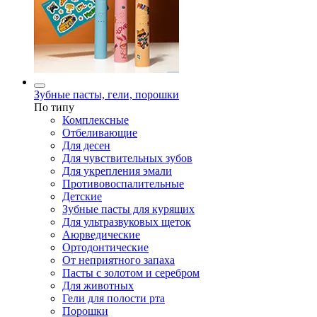
Зубные пасты, гели, порошки
По типу
Комплексные
Отбеливающие
Для десен
Для чувствительных зубов
Для укрепления эмали
Противовоспалительные
Детские
Зубные пасты для курящих
Для ультразвуковых щеток
Аюрведические
Ортодонтические
От неприятного запаха
Пасты с золотом и серебром
Для животных
Гели для полости рта
Порошки