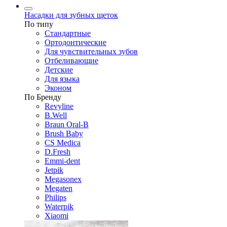
Насадки для зубных щеток
По типу
Стандартные
Ортодонтические
Для чувствительных зубов
Отбеливающие
Детские
Для языка
Эконом
По Бренду
Revyline
B.Well
Braun Oral-B
Brush Baby
CS Medica
D.Fresh
Emmi-dent
Jetpik
Megasonex
Megaten
Philips
Waterpik
Xiaomi