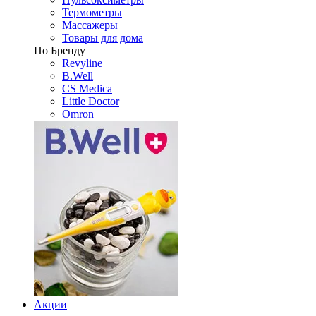
Термометры
Массажеры
Товары для дома
По Бренду
Revyline
B.Well
CS Medica
Little Doctor
Omron
Акции