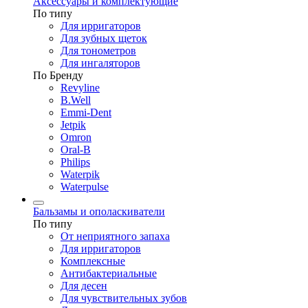
Аксессуары и комплектующие
По типу
Для ирригаторов
Для зубных щеток
Для тонометров
Для ингаляторов
По Бренду
Revyline
B.Well
Emmi-Dent
Jetpik
Omron
Oral-B
Philips
Waterpik
Waterpulse
Бальзамы и ополаскиватели
По типу
От неприятного запаха
Для ирригаторов
Комплексные
Антибактериальные
Для десен
Для чувствительных зубов