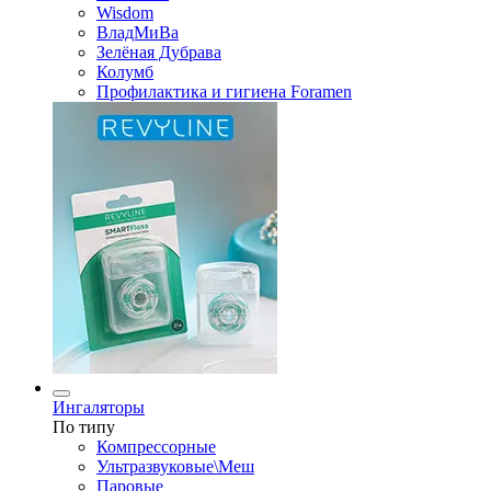
Wisdom
ВладМиВа
Зелёная Дубрава
Колумб
Профилактика и гигиена Foramen
Ингаляторы
По типу
Компрессорные
Ультразвуковые\Меш
Паровые