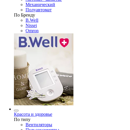
Механический
Полуавтомат
По Бренду
B.Well
Nissei
Omron
Красота и здоровье
По типу
Вентиляторы
Пульсоксиметры