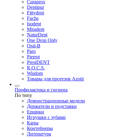
Curaprox
Dentipur
Fittydent
Fuchs
Isodent
Miradent
NaturDent
One Drop Only
Oral-B
Paro
Pierrot
PresiDENT
R.O.C.S.
Wisdom
Товары для протезов Azotii
Профилактика и гигиена
По типу
Демонстрационные модели
Держатели и подставки
Ершики
Игрушки с зубами
Капы
Контейнеры
Литература