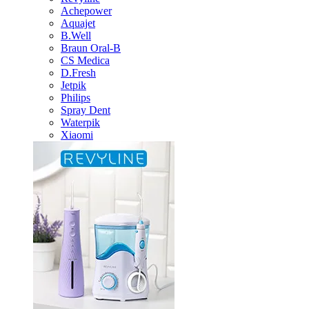
Achepower
Aquajet
B.Well
Braun Oral-B
CS Medica
D.Fresh
Jetpik
Philips
Spray Dent
Waterpik
Xiaomi