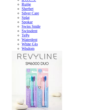
Ruijie
Sherbet
Silver Care
Splat
Spokar
Swiss Smile
Swissdent
TePe
Waterdent
White Glo
Wisdom