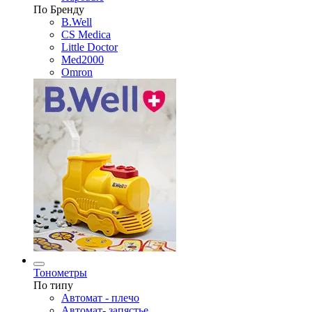
По Бренду
B.Well
CS Medica
Little Doctor
Med2000
Omron
Тонометры
По типу
Автомат - плечо
Автомат- запястье