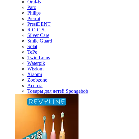
Oral-B
Paro
Philips
Pierrot
PresiDENT
R.O.C.S.
Silver Care
Smile Guard
Splat
TePe
Twin Lotus
Waterpik
Wisdom
Xiaomi
Zoobzone
Асепта
Товары для детей Spongebob