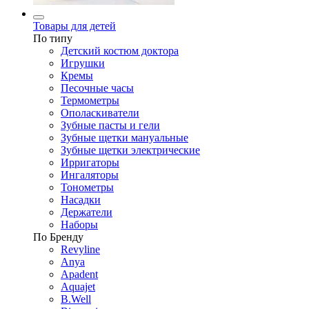
Товары для детей
По типу
Детский костюм доктора
Игрушки
Кремы
Песочные часы
Термометры
Ополаскиватели
Зубные пасты и гели
Зубные щетки мануальные
Зубные щетки электрические
Ирригаторы
Ингаляторы
Тонометры
Насадки
Держатели
Наборы
По Бренду
Revyline
Anya
Apadent
Aquajet
B.Well