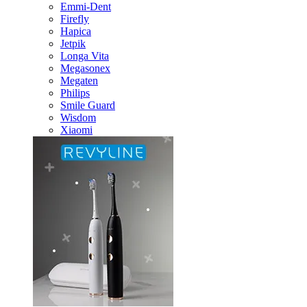
Emmi-Dent
Firefly
Hapica
Jetpik
Longa Vita
Megasonex
Megaten
Philips
Smile Guard
Wisdom
Xiaomi