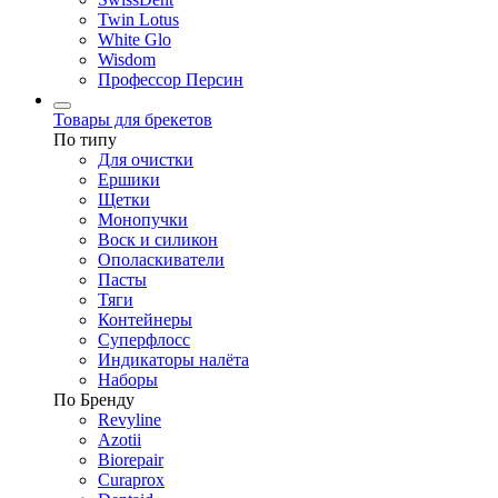
Twin Lotus
White Glo
Wisdom
Профессор Персин
Товары для брекетов
По типу
Для очистки
Ершики
Щетки
Монопучки
Воск и силикон
Ополаскиватели
Пасты
Тяги
Контейнеры
Суперфлосс
Индикаторы налёта
Наборы
По Бренду
Revyline
Azotii
Biorepair
Curaprox