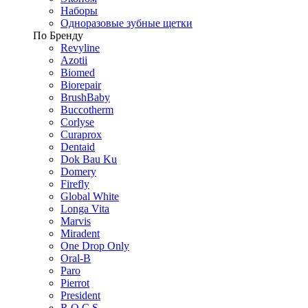
Наборы
Одноразовые зубные щетки
По Бренду
Revyline
Azotii
Biomed
Biorepair
BrushBaby
Buccotherm
Corlyse
Curaprox
Dentaid
Dok Bau Ku
Domery
Firefly
Global White
Longa Vita
Marvis
Miradent
One Drop Only
Oral-B
Paro
Pierrot
President
R.O.C.S.