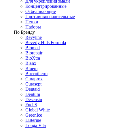
Для укрепления эмали
Концентрированные
Отбеливающие
Противовоспалительные
Пенки
Наборы
По Бренду
Revyline
Beverly Hills Formula
Biomed
Biorepair
BioXtra
Blanx
Bluem
Buccotherm
Curaprox
Curasept
Dentaid
Dentum
Desensin
FuchS
Global White
GreenIce
Listerine
Longa Vita