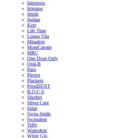
Interprox
Irrigator
Jetpik
Jordan
Kerr
Life Time
Longa Vita
Miradent
MontCarotte
MRC
One Drop Only
Oral-B
Paro
Pierrot
Plackers
PresiDENT
R.O.C.S
Sherbet
Silver Care
Splat
Swiss Smile
Swissdent
TePe
Waterdent
White Glo