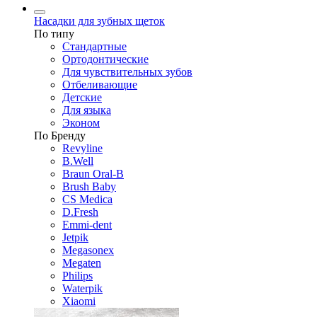
Насадки для зубных щеток
По типу
Стандартные
Ортодонтические
Для чувствительных зубов
Отбеливающие
Детские
Для языка
Эконом
По Бренду
Revyline
B.Well
Braun Oral-B
Brush Baby
CS Medica
D.Fresh
Emmi-dent
Jetpik
Megasonex
Megaten
Philips
Waterpik
Xiaomi