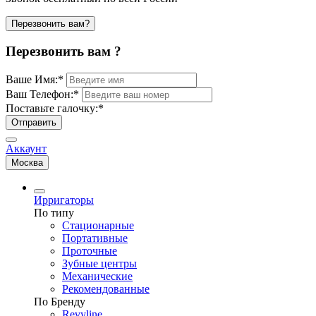
Перезвонить вам?
Перезвонить вам ?
Ваше Имя:
*
Ваш Телефон:
*
Поставьте галочку:
*
Отправить
Аккаунт
Москва
Ирригаторы
По типу
Стационарные
Портативные
Проточные
Зубные центры
Механические
Рекомендованные
По Бренду
Revyline