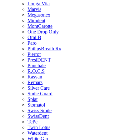
Longa Vita
Marvis
Megasonex
Miradent
MontCarotte
One Drop Only
Oral-B
Paro
PhilipsBreath Rx
Pierrot
PresiDENT
Punchale
R.O.C.S
Rasyan
Remars
Silver Care
Smile Guard
Splat
Stomatol
Swiss Smile
SwissDent
TePe
Twin Lotus
Waterdent
White Glo