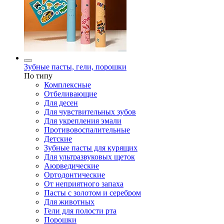
Зубные пасты, гели, порошки
По типу
Комплексные
Отбеливающие
Для десен
Для чувствительных зубов
Для укрепления эмали
Противовоспалительные
Детские
Зубные пасты для курящих
Для ультразвуковых щеток
Аюрведические
Ортодонтические
От неприятного запаха
Пасты с золотом и серебром
Для животных
Гели для полости рта
Порошки