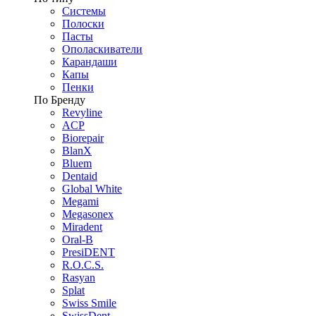
Системы
Полоски
Пасты
Ополаскиватели
Карандаши
Капы
Пенки
По Бренду
Revyline
ACP
Biorepair
BlanX
Bluem
Dentaid
Global White
Megami
Megasonex
Miradent
Oral-B
PresiDENT
R.O.C.S.
Rasyan
Splat
Swiss Smile
SwissDent