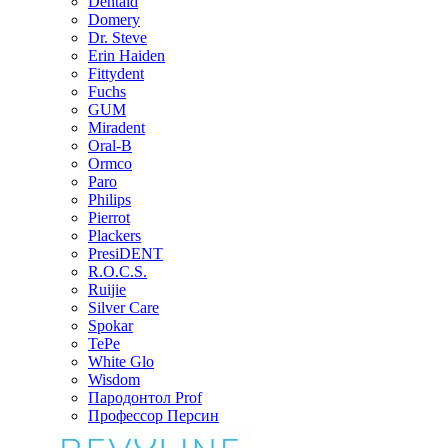
Dentaid
Domery
Dr. Steve
Erin Haiden
Fittydent
Fuchs
GUM
Miradent
Oral-B
Ormco
Paro
Philips
Pierrot
Plackers
PresiDENT
R.O.C.S.
Ruijie
Silver Care
Spokar
TePe
White Glo
Wisdom
Пародонтол Prof
Профессор Персин