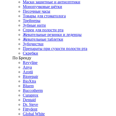
Маски защитные и антисептики
Монопучковые щётки
Песочные часы
Товары для стоматолога
Трейнеры
Зубные нити
Спреи для полости рта
Жевательные резинки и леденцы
Жевательные таблетки
Зубочистки
Препараты при сухости полости рта
Скребки
По Бренду
Revyline
Anya
Azotii
Biorepair
BioXtra
Bluem
Buccotherm
Curaprox
Dentaid
Dr. Steve
Fittydent
Global White