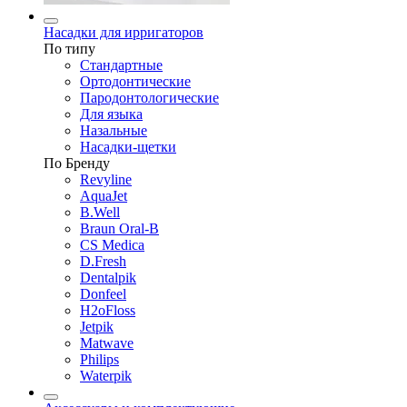
Насадки для ирригаторов
По типу
Стандартные
Ортодонтические
Пародонтологические
Для языка
Назальные
Насадки-щетки
По Бренду
Revyline
AquaJet
B.Well
Braun Oral-B
CS Medica
D.Fresh
Dentalpik
Donfeel
H2oFloss
Jetpik
Matwave
Philips
Waterpik