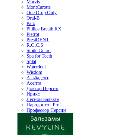
Marvis
MontCarotte
One Drop Only
Oral-B
Paro
Philips Breath RX
Pierrot
PresiDENT
R.O.C.S
Smile Guard
Spa for Teeth
Splat
Waterdent
Wisdom
Альбадент
Асепта
Доктор Персин
Ирикс
Лесной Бальзам
Пародонтол Prof
Профессор Персин