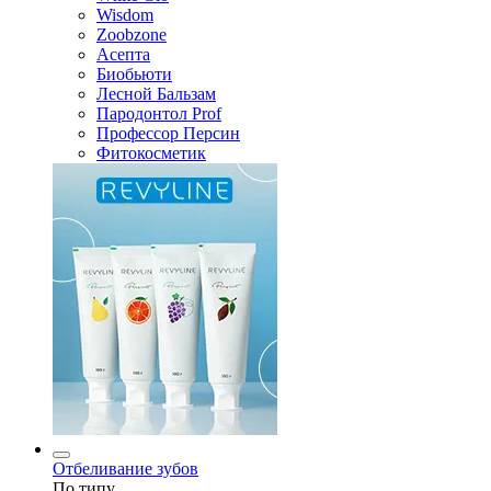
Wisdom
Zoobzone
Асепта
Биобьюти
Лесной Бальзам
Пародонтол Prof
Профессор Персин
Фитокосметик
Отбеливание зубов
По типу