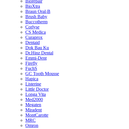
Biorepair
BioXtra
Braun Oral-B
Brush Baby
Buccotherm
Corlyse
CS Medica
Curaprox
Dentaid
Dok Bau Ku
Dr.Hinz Dental
Emmi-Dent
Firefly
FuchS
GC Tooth Mousse
Hapica
Listerine
Little Doctor
Longa Vita
Med2000
Megaten
Miradent
MontCarotte
MRC
Omron