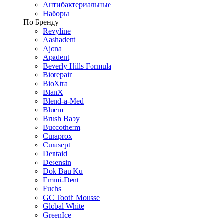
Антибактериальные
Наборы
По Бренду
Revyline
Aashadent
Ajona
Apadent
Beverly Hills Formula
Biorepair
BioXtra
BlanX
Blend-a-Med
Bluem
Brush Baby
Buccotherm
Curaprox
Curasept
Dentaid
Desensin
Dok Bau Ku
Emmi-Dent
Fuchs
GC Tooth Mousse
Global White
GreenIce