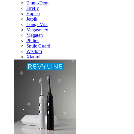
Emmi-Dent
Firefly
Hapica
Jetpik
Longa Vita
Megasonex
Megaten
Philips
Smile Guard
Wisdom
Xiaomi