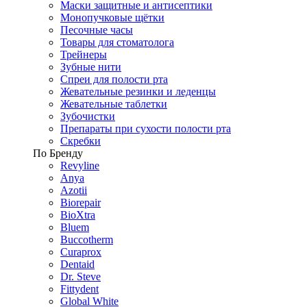
Маски защитные и антисептики
Монопучковые щётки
Песочные часы
Товары для стоматолога
Трейнеры
Зубные нити
Спреи для полости рта
Жевательные резинки и леденцы
Жевательные таблетки
Зубочистки
Препараты при сухости полости рта
Скребки
По Бренду
Revyline
Anya
Azotii
Biorepair
BioXtra
Bluem
Buccotherm
Curaprox
Dentaid
Dr. Steve
Fittydent
Global White