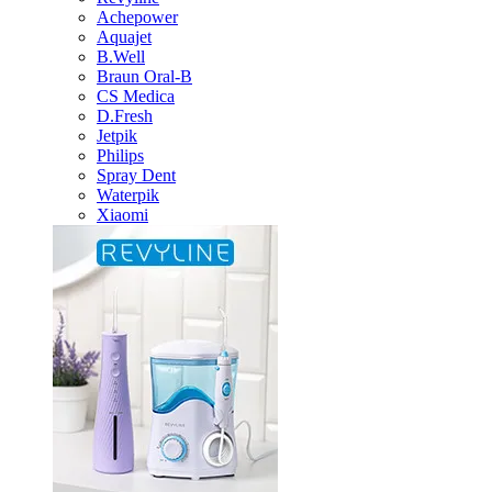
Achepower
Aquajet
B.Well
Braun Oral-B
CS Medica
D.Fresh
Jetpik
Philips
Spray Dent
Waterpik
Xiaomi