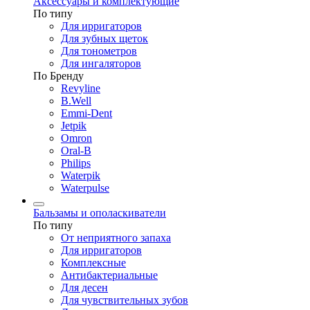
Аксессуары и комплектующие
По типу
Для ирригаторов
Для зубных щеток
Для тонометров
Для ингаляторов
По Бренду
Revyline
B.Well
Emmi-Dent
Jetpik
Omron
Oral-B
Philips
Waterpik
Waterpulse
Бальзамы и ополаскиватели
По типу
От неприятного запаха
Для ирригаторов
Комплексные
Антибактериальные
Для десен
Для чувствительных зубов