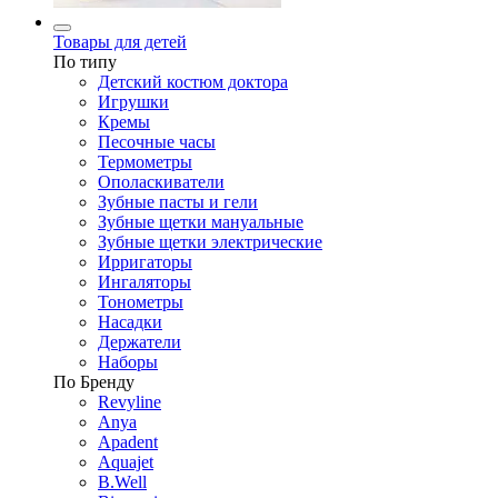
Товары для детей
По типу
Детский костюм доктора
Игрушки
Кремы
Песочные часы
Термометры
Ополаскиватели
Зубные пасты и гели
Зубные щетки мануальные
Зубные щетки электрические
Ирригаторы
Ингаляторы
Тонометры
Насадки
Держатели
Наборы
По Бренду
Revyline
Anya
Apadent
Aquajet
B.Well