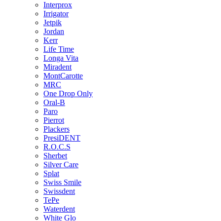
Interprox
Irrigator
Jetpik
Jordan
Kerr
Life Time
Longa Vita
Miradent
MontCarotte
MRC
One Drop Only
Oral-B
Paro
Pierrot
Plackers
PresiDENT
R.O.C.S
Sherbet
Silver Care
Splat
Swiss Smile
Swissdent
TePe
Waterdent
White Glo