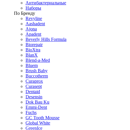
Антибактериальные
Наборы
По Бренду
Revyline
Aashadent
Ajona
Apadent
Beverly Hills Formula
Biorepair
BioXtra
BlanX
Blend-a-Med
Bluem
Brush Baby
Buccotherm
Curaprox
Curasept
Dentaid
Desensin
Dok Bau Ku
Emmi-Dent
Fuchs
GC Tooth Mousse
Global White
GreenIce