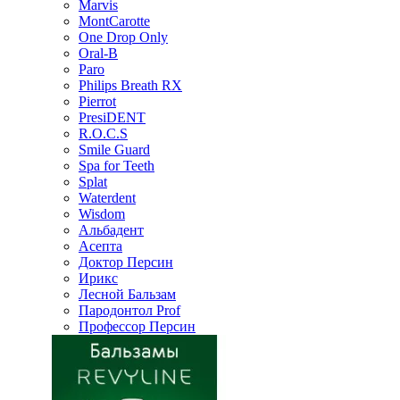
Marvis
MontCarotte
One Drop Only
Oral-B
Paro
Philips Breath RX
Pierrot
PresiDENT
R.O.C.S
Smile Guard
Spa for Teeth
Splat
Waterdent
Wisdom
Альбадент
Асепта
Доктор Персин
Ирикс
Лесной Бальзам
Пародонтол Prof
Профессор Персин