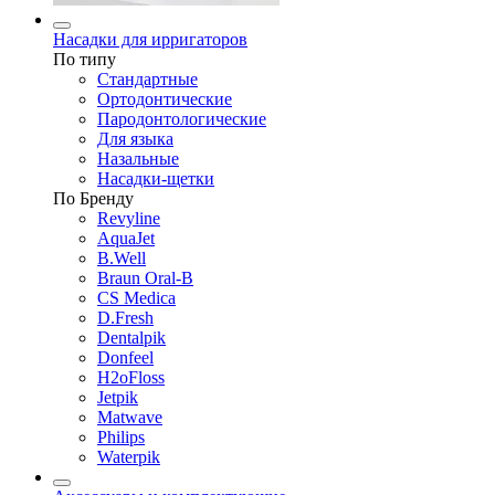
Насадки для ирригаторов
По типу
Стандартные
Ортодонтические
Пародонтологические
Для языка
Назальные
Насадки-щетки
По Бренду
Revyline
AquaJet
B.Well
Braun Oral-B
CS Medica
D.Fresh
Dentalpik
Donfeel
H2oFloss
Jetpik
Matwave
Philips
Waterpik