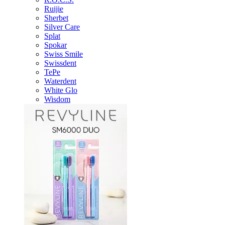
Ruijie
Sherbet
Silver Care
Splat
Spokar
Swiss Smile
Swissdent
TePe
Waterdent
White Glo
Wisdom