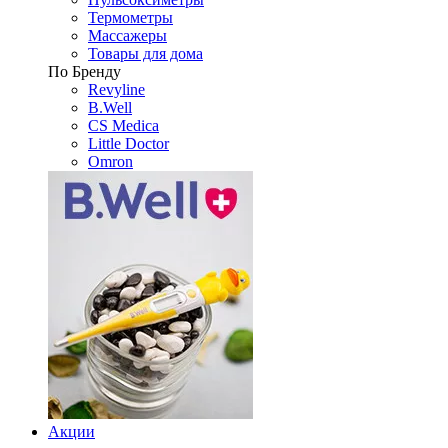
Термометры
Массажеры
Товары для дома
По Бренду
Revyline
B.Well
CS Medica
Little Doctor
Omron
Акции