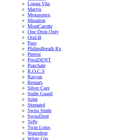
Longa Vita
Marvis
Megasonex
Miradent
MontCarotte
One Drop Only
Oral-B
Paro
PhilipsBreath Rx
Pierrot
PresiDENT
Punchale
R.O.C.S
Rasyan
Remars
Silver Care
Smile Guard
Splat
Stomatol
Swiss Smile
SwissDent
TePe
Twin Lotus
Waterdent
White Glo