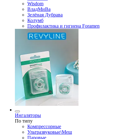
Wisdom
ВладМиВа
Зелёная Дубрава
Колумб
Профилактика и гигиена Foramen
Ингаляторы
По типу
Компрессорные
Ультразвуковые\Меш
Паровые