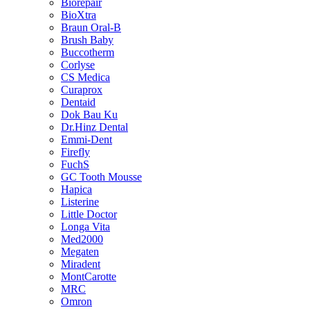
Biorepair
BioXtra
Braun Oral-B
Brush Baby
Buccotherm
Corlyse
CS Medica
Curaprox
Dentaid
Dok Bau Ku
Dr.Hinz Dental
Emmi-Dent
Firefly
FuchS
GC Tooth Mousse
Hapica
Listerine
Little Doctor
Longa Vita
Med2000
Megaten
Miradent
MontCarotte
MRC
Omron