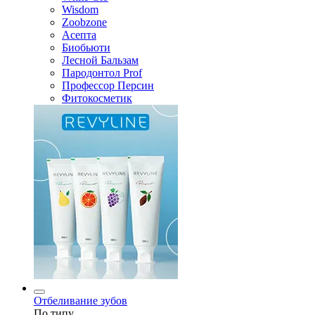
Wisdom
Zoobzone
Асепта
Биобьюти
Лесной Бальзам
Пародонтол Prof
Профессор Персин
Фитокосметик
Отбеливание зубов
По типу