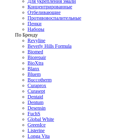
Для укрепления эмали
Концентрированные
Отбеливающие
Противовоспалительные
Пенки
Наборы
По Бренду
Revyline
Beverly Hills Formula
Biomed
Biorepair
BioXtra
Blanx
Bluem
Buccotherm
Curaprox
Curasept
Dentaid
Dentum
Desensin
FuchS
Global White
GreenIce
Listerine
Longa Vita