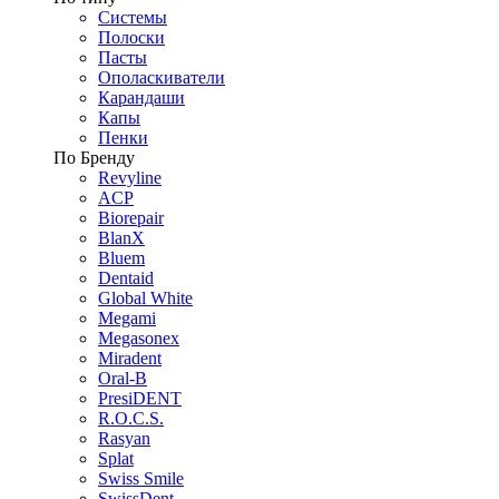
Системы
Полоски
Пасты
Ополаскиватели
Карандаши
Капы
Пенки
По Бренду
Revyline
ACP
Biorepair
BlanX
Bluem
Dentaid
Global White
Megami
Megasonex
Miradent
Oral-B
PresiDENT
R.O.C.S.
Rasyan
Splat
Swiss Smile
SwissDent