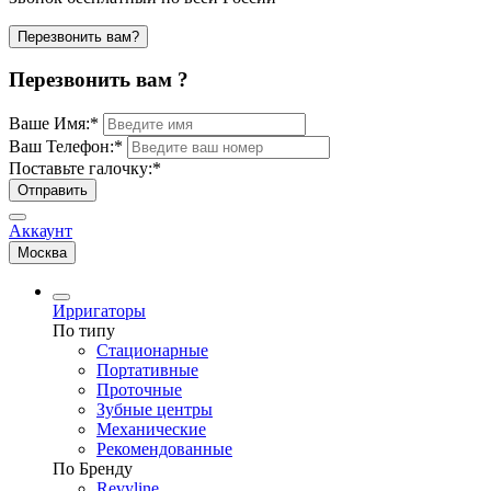
Перезвонить вам?
Перезвонить вам ?
Ваше Имя:
*
Ваш Телефон:
*
Поставьте галочку:
*
Отправить
Аккаунт
Москва
Ирригаторы
По типу
Стационарные
Портативные
Проточные
Зубные центры
Механические
Рекомендованные
По Бренду
Revyline