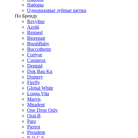
Наборы
Одноразовые зубные щетки
По Бренду
Revyline
Azotii
Biomed
Biorepair
BrushBaby
Buccotherm
Corlyse
Curaprox
Dentaid
Dok Bau Ku
Domery
Firefly
Global White
Longa Vita
Marvis
Miradent
One Drop Only
Oral-B
Paro
Pierrot
President
R.O.C.S.