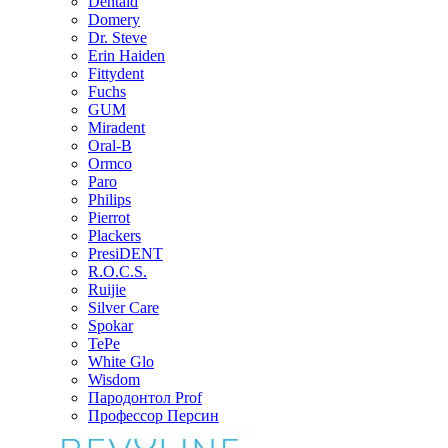
Dentaid
Domery
Dr. Steve
Erin Haiden
Fittydent
Fuchs
GUM
Miradent
Oral-B
Ormco
Paro
Philips
Pierrot
Plackers
PresiDENT
R.O.C.S.
Ruijie
Silver Care
Spokar
TePe
White Glo
Wisdom
Пародонтол Prof
Профессор Персин