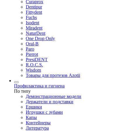
Curaprox
Dentipur
Fittydent
Fuchs
Isodent
Miradent
NaturDent
One Drop Only
Oral-B
Paro
Pierrot
PresiDENT
R.O.C.S.
Wisdom
Товары для протезов Azotii
Профилактика и гигиена
По типу
Демонстрационные модели
Держатели и подставки
Ершики
Игрушки с зубами
Капы
Контейнеры
Литература