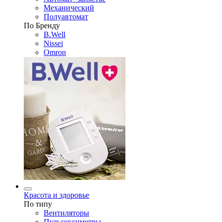
Механический
Полуавтомат
По Бренду
B.Well
Nissei
Omron
Красота и здоровье
По типу
Вентиляторы
Пульсоксиметры