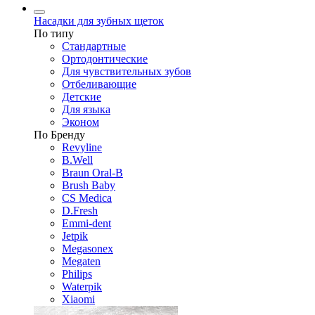
Насадки для зубных щеток
По типу
Стандартные
Ортодонтические
Для чувствительных зубов
Отбеливающие
Детские
Для языка
Эконом
По Бренду
Revyline
B.Well
Braun Oral-B
Brush Baby
CS Medica
D.Fresh
Emmi-dent
Jetpik
Megasonex
Megaten
Philips
Waterpik
Xiaomi