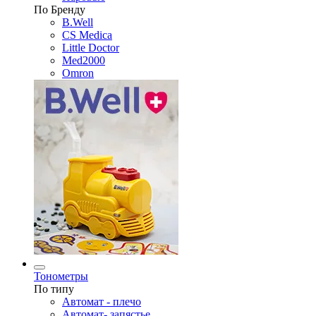
По Бренду
B.Well
CS Medica
Little Doctor
Med2000
Omron
Тонометры
По типу
Автомат - плечо
Автомат- запястье