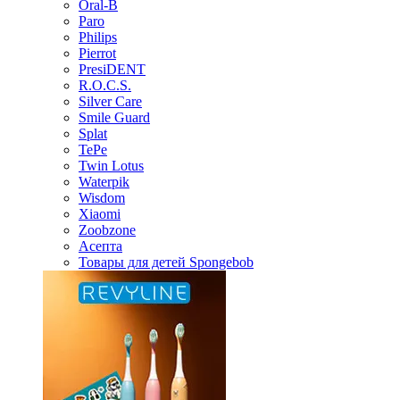
Oral-B
Paro
Philips
Pierrot
PresiDENT
R.O.C.S.
Silver Care
Smile Guard
Splat
TePe
Twin Lotus
Waterpik
Wisdom
Xiaomi
Zoobzone
Асепта
Товары для детей Spongebob