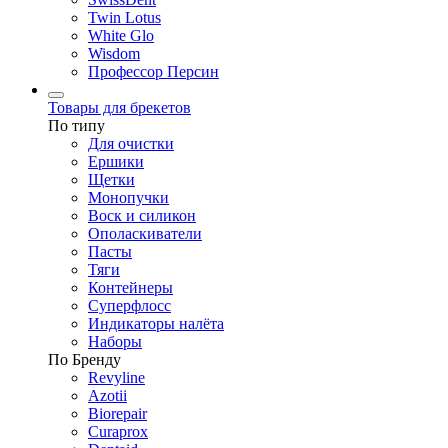
Twin Lotus
White Glo
Wisdom
Профессор Персин
Товары для брекетов
По типу
Для очистки
Ершики
Щетки
Монопучки
Воск и силикон
Ополаскиватели
Пасты
Тяги
Контейнеры
Суперфлосс
Индикаторы налёта
Наборы
По Бренду
Revyline
Azotii
Biorepair
Curaprox