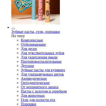
Зубные пасты, гели, порошки
По типу
Комплексные
Отбеливающие
Для десен
Для чувствительных зубов
Для укрепления эмали
Противовоспалительные
Детские
Зубные пасты для курящих
Для ультразвуковых щеток
Аюрведические
Ортодонтические
От неприятного запаха
Пасты с золотом и серебром
Для животных
Гели для полости рта
Порошки