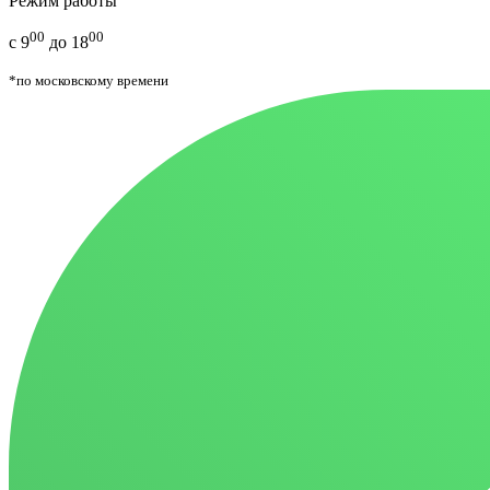
Режим работы
00
00
с 9
до 18
*по московскому времени