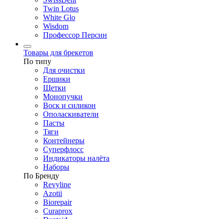
Twin Lotus
White Glo
Wisdom
Профессор Персин
Товары для брекетов
По типу
Для очистки
Ершики
Щетки
Монопучки
Воск и силикон
Ополаскиватели
Пасты
Тяги
Контейнеры
Суперфлосс
Индикаторы налёта
Наборы
По Бренду
Revyline
Azotii
Biorepair
Curaprox