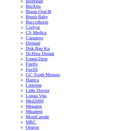
Biorepair
BioXtra
Braun Oral-B
Brush Baby
Buccotherm
Corlyse
CS Medica
Curaprox
Dentaid
Dok Bau Ku
Dr.Hinz Dental
Emmi-Dent
Firefly
FuchS
GC Tooth Mousse
Hapica
Listerine
Little Doctor
Longa Vita
Med2000
Megaten
Miradent
MontCarotte
MRC
Omron