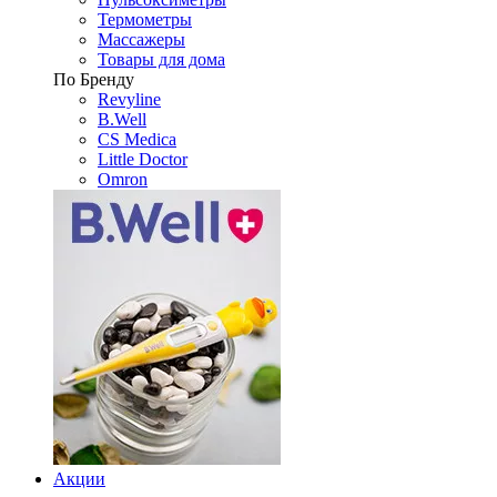
Термометры
Массажеры
Товары для дома
По Бренду
Revyline
B.Well
CS Medica
Little Doctor
Omron
Акции