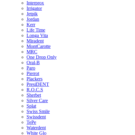
Interprox
Irrigator
Jetpik
Jordan
Kerr
Life Time
Longa Vita
Miradent
MontCarotte
MRC
One Drop Only
Oral-B
Paro
Pierrot
Plackers
PresiDENT
R.O.C.S
Sherbet
Silver Care
Splat
Swiss Smile
Swissdent
TePe
Waterdent
White Glo