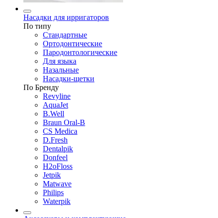
Насадки для ирригаторов
По типу
Стандартные
Ортодонтические
Пародонтологические
Для языка
Назальные
Насадки-щетки
По Бренду
Revyline
AquaJet
B.Well
Braun Oral-B
CS Medica
D.Fresh
Dentalpik
Donfeel
H2oFloss
Jetpik
Matwave
Philips
Waterpik