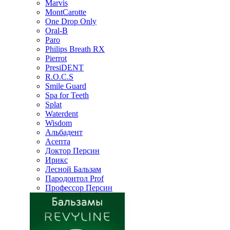
Marvis
MontCarotte
One Drop Only
Oral-B
Paro
Philips Breath RX
Pierrot
PresiDENT
R.O.C.S
Smile Guard
Spa for Teeth
Splat
Waterdent
Wisdom
Альбадент
Асепта
Доктор Персин
Ирикс
Лесной Бальзам
Пародонтол Prof
Профессор Персин