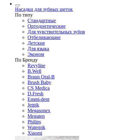
Насадки для зубных щеток
По типу
Стандартные
Ортодонтические
Для чувствительных зубов
Отбеливающие
Детские
Для языка
Эконом
По Бренду
Revyline
B.Well
Braun Oral-B
Brush Baby
CS Medica
D.Fresh
Emmi-dent
Jetpik
Megasonex
Megaten
Philips
Waterpik
Xiaomi