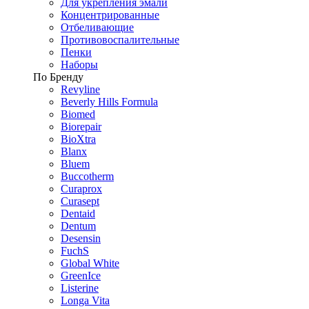
Для укрепления эмали
Концентрированные
Отбеливающие
Противовоспалительные
Пенки
Наборы
По Бренду
Revyline
Beverly Hills Formula
Biomed
Biorepair
BioXtra
Blanx
Bluem
Buccotherm
Curaprox
Curasept
Dentaid
Dentum
Desensin
FuchS
Global White
GreenIce
Listerine
Longa Vita