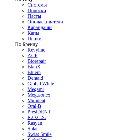
Системы
Полоски
Пасты
Ополаскиватели
Карандаши
Капы
Пенки
По Бренду
Revyline
ACP
Biorepair
BlanX
Bluem
Dentaid
Global White
Megami
Megasonex
Miradent
Oral-B
PresiDENT
R.O.C.S.
Rasyan
Splat
Swiss Smile
SwissDent