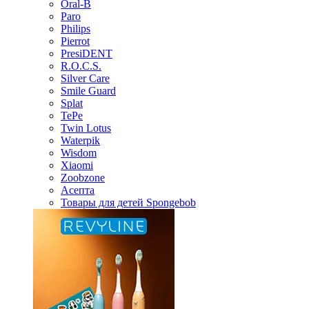
Oral-B
Paro
Philips
Pierrot
PresiDENT
R.O.C.S.
Silver Care
Smile Guard
Splat
TePe
Twin Lotus
Waterpik
Wisdom
Xiaomi
Zoobzone
Асепта
Товары для детей Spongebob