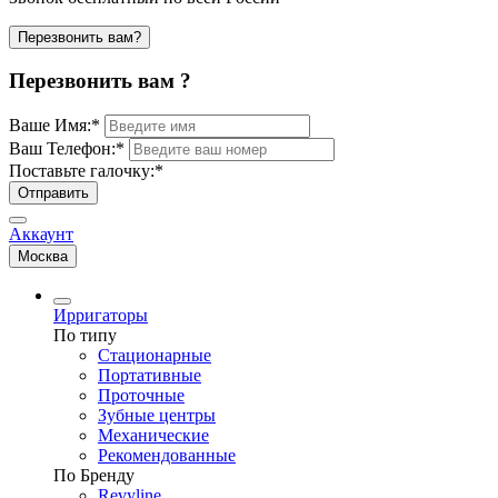
Перезвонить вам?
Перезвонить вам ?
Ваше Имя:
*
Ваш Телефон:
*
Поставьте галочку:
*
Отправить
Аккаунт
Москва
Ирригаторы
По типу
Стационарные
Портативные
Проточные
Зубные центры
Механические
Рекомендованные
По Бренду
Revyline