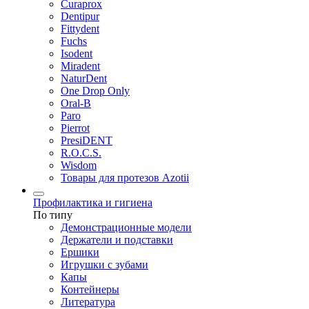
Curaprox
Dentipur
Fittydent
Fuchs
Isodent
Miradent
NaturDent
One Drop Only
Oral-B
Paro
Pierrot
PresiDENT
R.O.C.S.
Wisdom
Товары для протезов Azotii
Профилактика и гигиена
По типу
Демонстрационные модели
Держатели и подставки
Ершики
Игрушки с зубами
Капы
Контейнеры
Литература