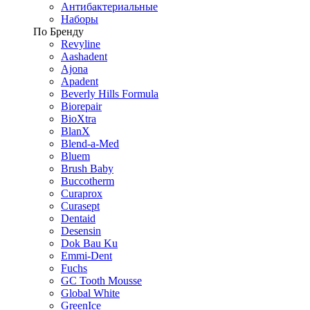
Антибактериальные
Наборы
По Бренду
Revyline
Aashadent
Ajona
Apadent
Beverly Hills Formula
Biorepair
BioXtra
BlanX
Blend-a-Med
Bluem
Brush Baby
Buccotherm
Curaprox
Curasept
Dentaid
Desensin
Dok Bau Ku
Emmi-Dent
Fuchs
GC Tooth Mousse
Global White
GreenIce