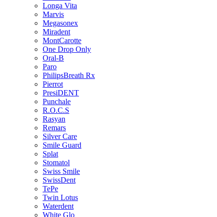
Longa Vita
Marvis
Megasonex
Miradent
MontCarotte
One Drop Only
Oral-B
Paro
PhilipsBreath Rx
Pierrot
PresiDENT
Punchale
R.O.C.S
Rasyan
Remars
Silver Care
Smile Guard
Splat
Stomatol
Swiss Smile
SwissDent
TePe
Twin Lotus
Waterdent
White Glo