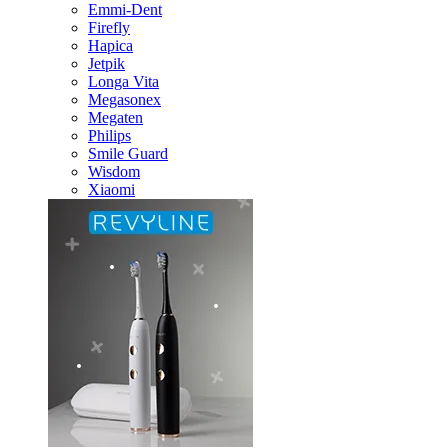
Emmi-Dent
Firefly
Hapica
Jetpik
Longa Vita
Megasonex
Megaten
Philips
Smile Guard
Wisdom
Xiaomi