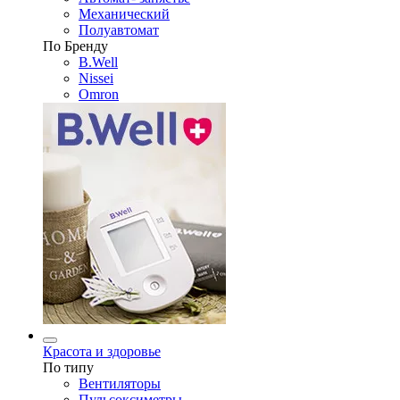
Механический
Полуавтомат
По Бренду
B.Well
Nissei
Omron
Красота и здоровье
По типу
Вентиляторы
Пульсоксиметры