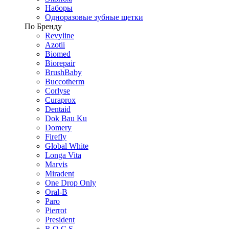
Наборы
Одноразовые зубные щетки
По Бренду
Revyline
Azotii
Biomed
Biorepair
BrushBaby
Buccotherm
Corlyse
Curaprox
Dentaid
Dok Bau Ku
Domery
Firefly
Global White
Longa Vita
Marvis
Miradent
One Drop Only
Oral-B
Paro
Pierrot
President
R.O.C.S.