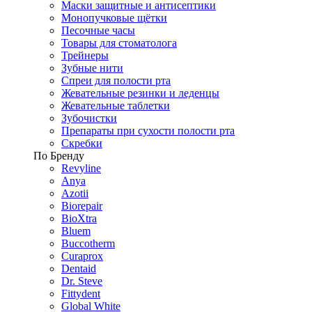
Маски защитные и антисептики
Монопучковые щётки
Песочные часы
Товары для стоматолога
Трейнеры
Зубные нити
Спреи для полости рта
Жевательные резинки и леденцы
Жевательные таблетки
Зубочистки
Препараты при сухости полости рта
Скребки
По Бренду
Revyline
Anya
Azotii
Biorepair
BioXtra
Bluem
Buccotherm
Curaprox
Dentaid
Dr. Steve
Fittydent
Global White