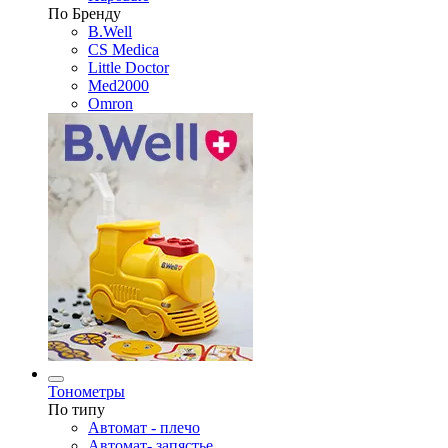
По Бренду
B.Well
CS Medica
Little Doctor
Med2000
Omron
Тонометры
По типу
Автомат - плечо
Автомат- запястье