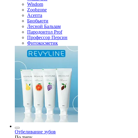
Wisdom
Zoobzone
Асепта
Биобьюти
Лесной Бальзам
Пародонтол Prof
Профессор Персин
Фитокосметик
Отбеливание зубов
По типу