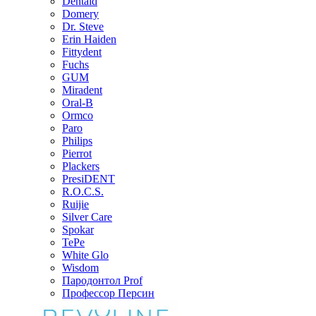
Dentaid
Domery
Dr. Steve
Erin Haiden
Fittydent
Fuchs
GUM
Miradent
Oral-B
Ormco
Paro
Philips
Pierrot
Plackers
PresiDENT
R.O.C.S.
Ruijie
Silver Care
Spokar
TePe
White Glo
Wisdom
Пародонтол Prof
Профессор Персин