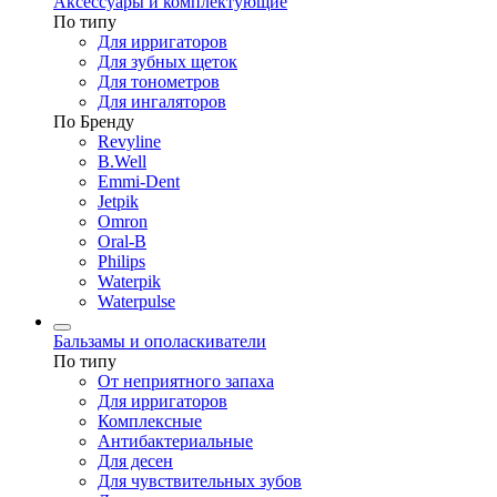
Аксессуары и комплектующие
По типу
Для ирригаторов
Для зубных щеток
Для тонометров
Для ингаляторов
По Бренду
Revyline
B.Well
Emmi-Dent
Jetpik
Omron
Oral-B
Philips
Waterpik
Waterpulse
Бальзамы и ополаскиватели
По типу
От неприятного запаха
Для ирригаторов
Комплексные
Антибактериальные
Для десен
Для чувствительных зубов