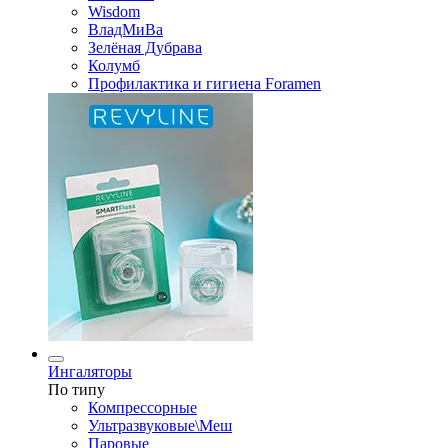
Wisdom
ВладМиВа
Зелёная Дубрава
Колумб
Профилактика и гигиена Foramen
Ингаляторы
По типу
Компрессорные
Ультразвуковые\Меш
Паровые