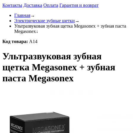
Контакты
Доставка
Оплата
Гарантия и возврат
Главная
→
Электрические зубные щетки
→
Ультразвуковая зубная щетка Megasonex + зубная паста
Megasonex
↓
Код товара:
A14
Ультразвуковая зубная
щетка Megasonex + зубная
паста Megasonex