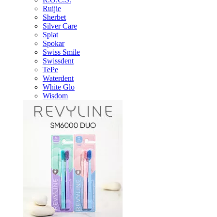
Ruijie
Sherbet
Silver Care
Splat
Spokar
Swiss Smile
Swissdent
TePe
Waterdent
White Glo
Wisdom