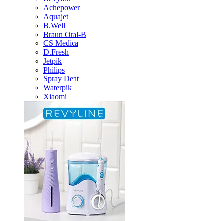
Achepower
Aquajet
B.Well
Braun Oral-B
CS Medica
D.Fresh
Jetpik
Philips
Spray Dent
Waterpik
Xiaomi