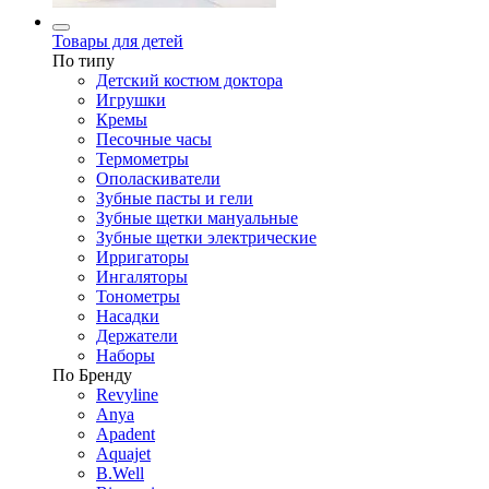
Товары для детей
По типу
Детский костюм доктора
Игрушки
Кремы
Песочные часы
Термометры
Ополаскиватели
Зубные пасты и гели
Зубные щетки мануальные
Зубные щетки электрические
Ирригаторы
Ингаляторы
Тонометры
Насадки
Держатели
Наборы
По Бренду
Revyline
Anya
Apadent
Aquajet
B.Well