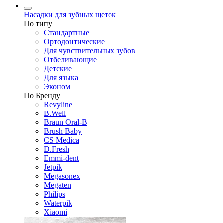
Насадки для зубных щеток
По типу
Стандартные
Ортодонтические
Для чувствительных зубов
Отбеливающие
Детские
Для языка
Эконом
По Бренду
Revyline
B.Well
Braun Oral-B
Brush Baby
CS Medica
D.Fresh
Emmi-dent
Jetpik
Megasonex
Megaten
Philips
Waterpik
Xiaomi