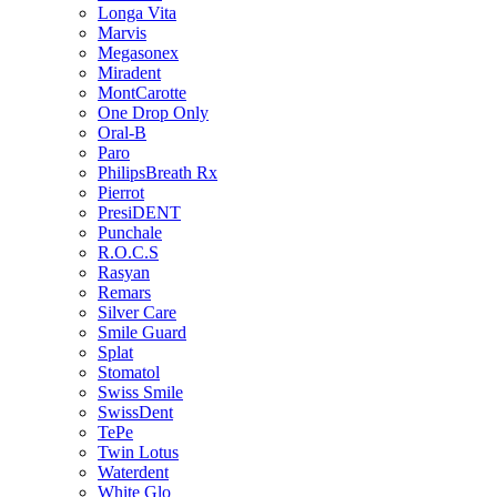
Longa Vita
Marvis
Megasonex
Miradent
MontCarotte
One Drop Only
Oral-B
Paro
PhilipsBreath Rx
Pierrot
PresiDENT
Punchale
R.O.C.S
Rasyan
Remars
Silver Care
Smile Guard
Splat
Stomatol
Swiss Smile
SwissDent
TePe
Twin Lotus
Waterdent
White Glo