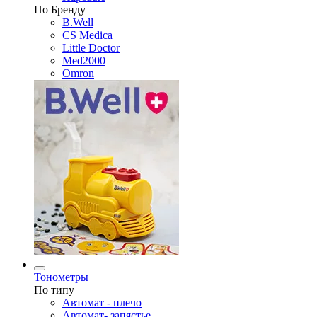
По Бренду
B.Well
CS Medica
Little Doctor
Med2000
Omron
Тонометры
По типу
Автомат - плечо
Автомат- запястье