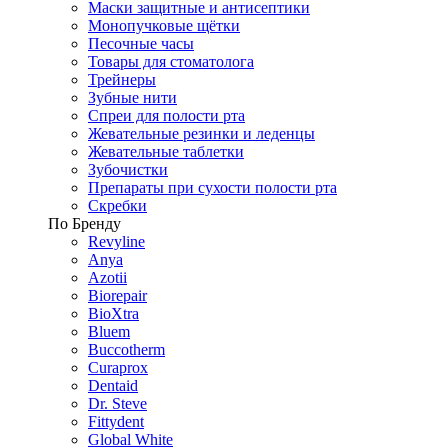
Маски защитные и антисептики
Монопучковые щётки
Песочные часы
Товары для стоматолога
Трейнеры
Зубные нити
Спреи для полости рта
Жевательные резинки и леденцы
Жевательные таблетки
Зубочистки
Препараты при сухости полости рта
Скребки
По Бренду
Revyline
Anya
Azotii
Biorepair
BioXtra
Bluem
Buccotherm
Curaprox
Dentaid
Dr. Steve
Fittydent
Global White