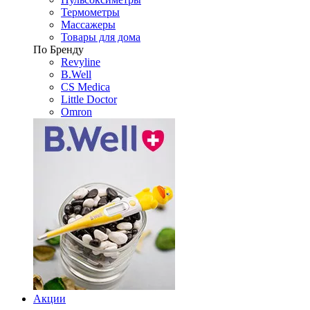
Термометры
Массажеры
Товары для дома
По Бренду
Revyline
B.Well
CS Medica
Little Doctor
Omron
Акции