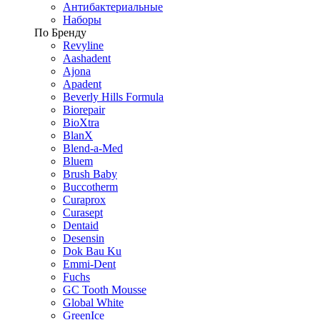
Антибактериальные
Наборы
По Бренду
Revyline
Aashadent
Ajona
Apadent
Beverly Hills Formula
Biorepair
BioXtra
BlanX
Blend-a-Med
Bluem
Brush Baby
Buccotherm
Curaprox
Curasept
Dentaid
Desensin
Dok Bau Ku
Emmi-Dent
Fuchs
GC Tooth Mousse
Global White
GreenIce