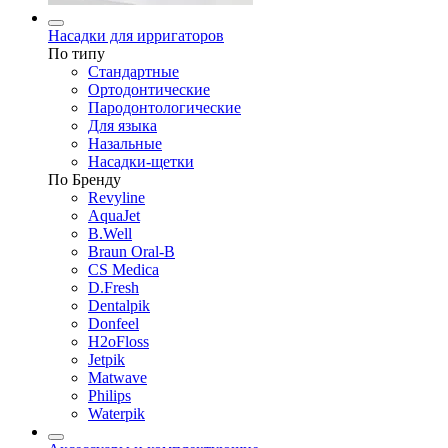
Насадки для ирригаторов
По типу
Стандартные
Ортодонтические
Пародонтологические
Для языка
Назальные
Насадки-щетки
По Бренду
Revyline
AquaJet
B.Well
Braun Oral-B
CS Medica
D.Fresh
Dentalpik
Donfeel
H2oFloss
Jetpik
Matwave
Philips
Waterpik