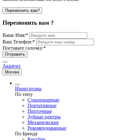
Перезвонить вам?
Перезвонить вам ?
Ваше Имя:
*
Ваш Телефон:
*
Поставьте галочку:
*
Отправить
Аккаунт
Москва
Ирригаторы
По типу
Стационарные
Портативные
Проточные
Зубные центры
Механические
Рекомендованные
По Бренду
Revyline