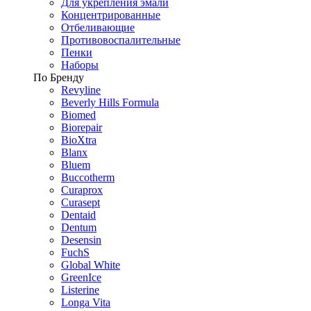
Для укрепления эмали
Концентрированные
Отбеливающие
Противовоспалительные
Пенки
Наборы
По Бренду
Revyline
Beverly Hills Formula
Biomed
Biorepair
BioXtra
Blanx
Bluem
Buccotherm
Curaprox
Curasept
Dentaid
Dentum
Desensin
FuchS
Global White
GreenIce
Listerine
Longa Vita