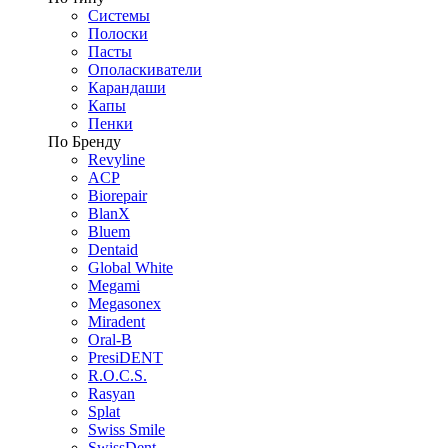
Системы
Полоски
Пасты
Ополаскиватели
Карандаши
Капы
Пенки
По Бренду
Revyline
ACP
Biorepair
BlanX
Bluem
Dentaid
Global White
Megami
Megasonex
Miradent
Oral-B
PresiDENT
R.O.C.S.
Rasyan
Splat
Swiss Smile
SwissDent