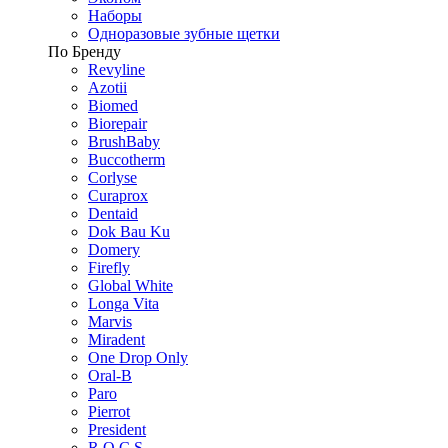
Наборы
Одноразовые зубные щетки
По Бренду
Revyline
Azotii
Biomed
Biorepair
BrushBaby
Buccotherm
Corlyse
Curaprox
Dentaid
Dok Bau Ku
Domery
Firefly
Global White
Longa Vita
Marvis
Miradent
One Drop Only
Oral-B
Paro
Pierrot
President
R.O.C.S.