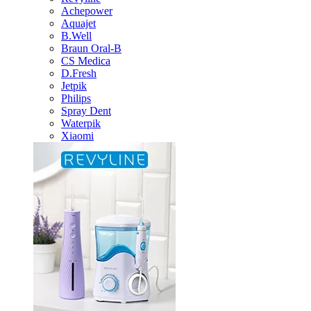
Achepower
Aquajet
B.Well
Braun Oral-B
CS Medica
D.Fresh
Jetpik
Philips
Spray Dent
Waterpik
Xiaomi