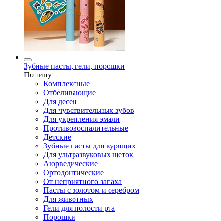
Зубные пасты, гели, порошки
По типу
Комплексные
Отбеливающие
Для десен
Для чувствительных зубов
Для укрепления эмали
Противовоспалительные
Детские
Зубные пасты для курящих
Для ультразвуковых щеток
Аюрведические
Ортодонтические
От неприятного запаха
Пасты с золотом и серебром
Для животных
Гели для полости рта
Порошки