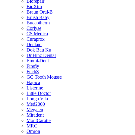
Biorepair
BioXtra
Braun Oral-B
Brush Baby
Buccotherm
Corlyse
CS Medica
Curaprox
Dentaid
Dok Bau Ku
Dr.Hinz Dental
Emmi-Dent
Firefly
FuchS
GC Tooth Mousse
Hapica
Listerine
Little Doctor
Longa Vita
Med2000
Megaten
Miradent
MontCarotte
MRC
Omron