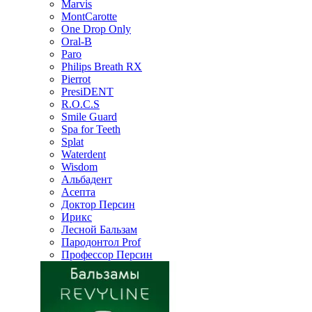
Marvis
MontCarotte
One Drop Only
Oral-B
Paro
Philips Breath RX
Pierrot
PresiDENT
R.O.C.S
Smile Guard
Spa for Teeth
Splat
Waterdent
Wisdom
Альбадент
Асепта
Доктор Персин
Ирикс
Лесной Бальзам
Пародонтол Prof
Профессор Персин