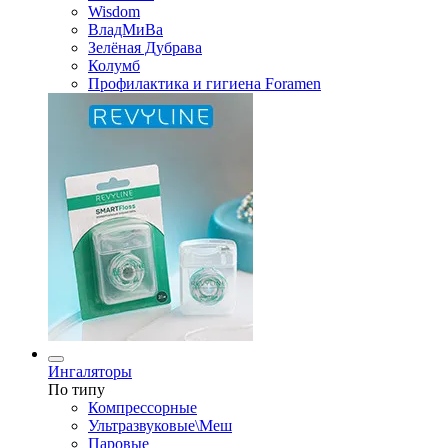
Wisdom
ВладМиВа
Зелёная Дубрава
Колумб
Профилактика и гигиена Foramen
Ингаляторы
По типу
Компрессорные
Ультразвуковые\Меш
Паровые