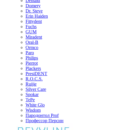
Dentaid
Domery
Dr. Steve
Erin Haiden
Fittydent
Fuchs
GUM
Miradent
Oral-B
Ormco
Paro
Philips
Pierrot
Plackers
PresiDENT
R.O.C.S.
Ruijie
Silver Care
Spokar
TePe
White Glo
Wisdom
Пародонтол Prof
Профессор Персин