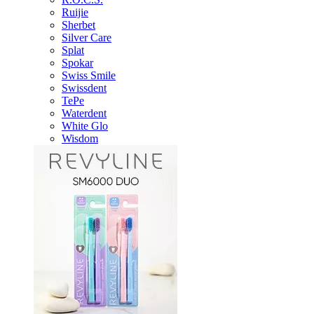
Ruijie
Sherbet
Silver Care
Splat
Spokar
Swiss Smile
Swissdent
TePe
Waterdent
White Glo
Wisdom