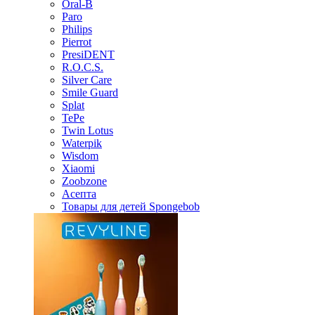
Oral-B
Paro
Philips
Pierrot
PresiDENT
R.O.C.S.
Silver Care
Smile Guard
Splat
TePe
Twin Lotus
Waterpik
Wisdom
Xiaomi
Zoobzone
Асепта
Товары для детей Spongebob