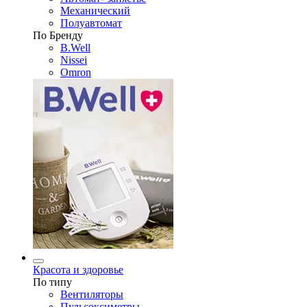
Механический
Полуавтомат
По Бренду
B.Well
Nissei
Omron
Красота и здоровье
По типу
Вентиляторы
Пульсоксиметры