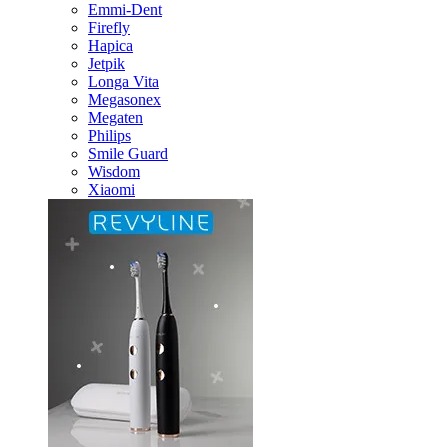
Emmi-Dent
Firefly
Hapica
Jetpik
Longa Vita
Megasonex
Megaten
Philips
Smile Guard
Wisdom
Xiaomi