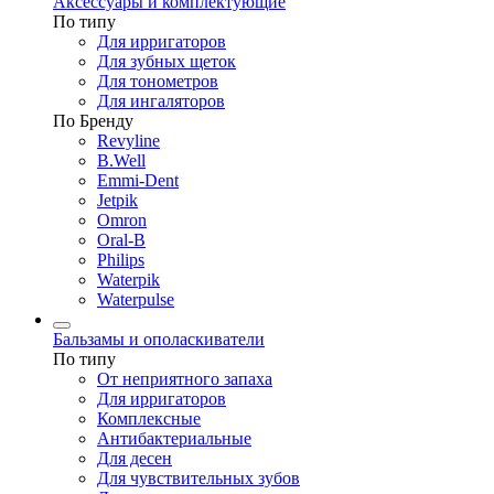
Аксессуары и комплектующие
По типу
Для ирригаторов
Для зубных щеток
Для тонометров
Для ингаляторов
По Бренду
Revyline
B.Well
Emmi-Dent
Jetpik
Omron
Oral-B
Philips
Waterpik
Waterpulse
Бальзамы и ополаскиватели
По типу
От неприятного запаха
Для ирригаторов
Комплексные
Антибактериальные
Для десен
Для чувствительных зубов