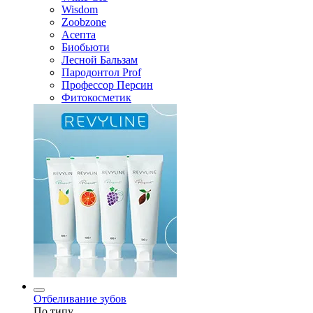
Wisdom
Zoobzone
Асепта
Биобьюти
Лесной Бальзам
Пародонтол Prof
Профессор Персин
Фитокосметик
Отбеливание зубов
По типу