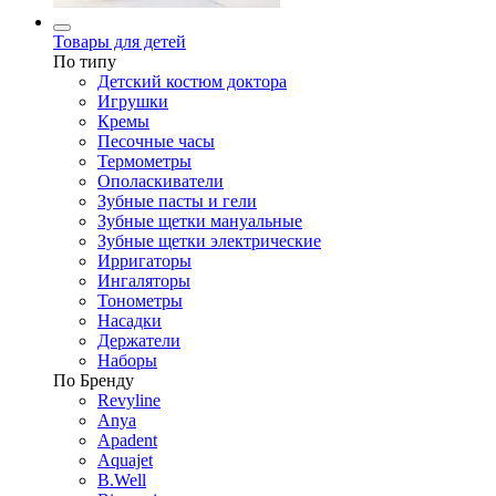
Товары для детей
По типу
Детский костюм доктора
Игрушки
Кремы
Песочные часы
Термометры
Ополаскиватели
Зубные пасты и гели
Зубные щетки мануальные
Зубные щетки электрические
Ирригаторы
Ингаляторы
Тонометры
Насадки
Держатели
Наборы
По Бренду
Revyline
Anya
Apadent
Aquajet
B.Well