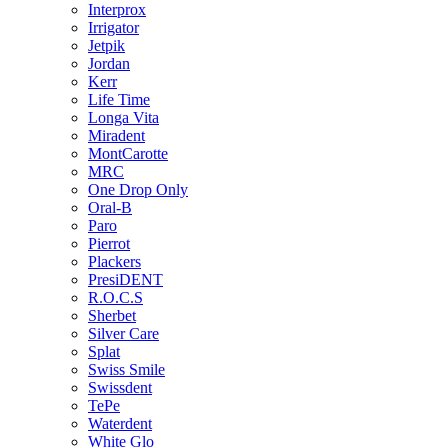
Interprox
Irrigator
Jetpik
Jordan
Kerr
Life Time
Longa Vita
Miradent
MontCarotte
MRC
One Drop Only
Oral-B
Paro
Pierrot
Plackers
PresiDENT
R.O.C.S
Sherbet
Silver Care
Splat
Swiss Smile
Swissdent
TePe
Waterdent
White Glo