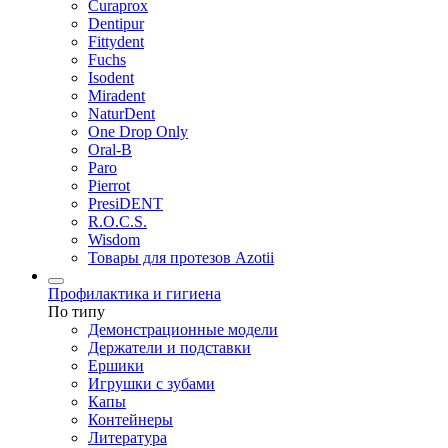
Curaprox
Dentipur
Fittydent
Fuchs
Isodent
Miradent
NaturDent
One Drop Only
Oral-B
Paro
Pierrot
PresiDENT
R.O.C.S.
Wisdom
Товары для протезов Azotii
Профилактика и гигиена
По типу
Демонстрационные модели
Держатели и подставки
Ершики
Игрушки с зубами
Капы
Контейнеры
Литература