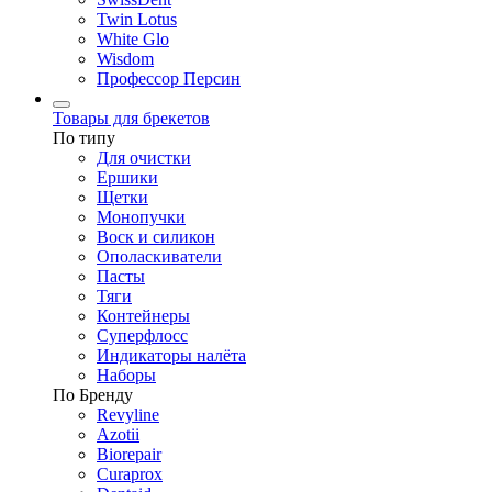
Twin Lotus
White Glo
Wisdom
Профессор Персин
Товары для брекетов
По типу
Для очистки
Ершики
Щетки
Монопучки
Воск и силикон
Ополаскиватели
Пасты
Тяги
Контейнеры
Суперфлосс
Индикаторы налёта
Наборы
По Бренду
Revyline
Azotii
Biorepair
Curaprox