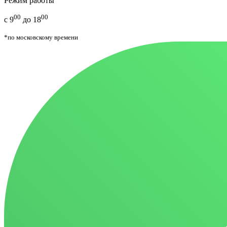
Режим работы
00
00
с 9
до 18
*по московскому времени