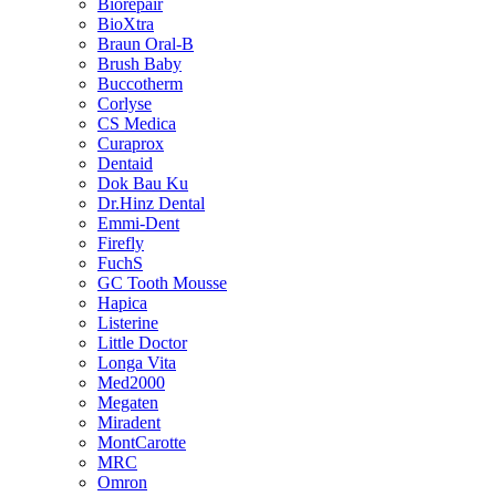
Biorepair
BioXtra
Braun Oral-B
Brush Baby
Buccotherm
Corlyse
CS Medica
Curaprox
Dentaid
Dok Bau Ku
Dr.Hinz Dental
Emmi-Dent
Firefly
FuchS
GC Tooth Mousse
Hapica
Listerine
Little Doctor
Longa Vita
Med2000
Megaten
Miradent
MontCarotte
MRC
Omron