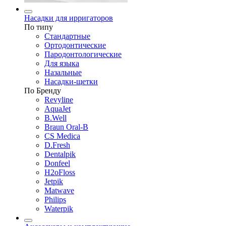
Насадки для ирригаторов
По типу
Стандартные
Ортодонтические
Пародонтологические
Для языка
Назальные
Насадки-щетки
По Бренду
Revyline
AquaJet
B.Well
Braun Oral-B
CS Medica
D.Fresh
Dentalpik
Donfeel
H2oFloss
Jetpik
Matwave
Philips
Waterpik