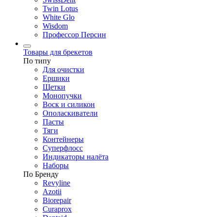
Twin Lotus
White Glo
Wisdom
Профессор Персин
Товары для брекетов
По типу
Для очистки
Ершики
Щетки
Монопучки
Воск и силикон
Ополаскиватели
Пасты
Тяги
Контейнеры
Суперфлосс
Индикаторы налёта
Наборы
По Бренду
Revyline
Azotii
Biorepair
Curaprox