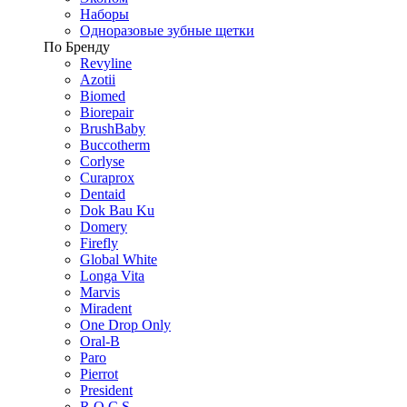
Наборы
Одноразовые зубные щетки
По Бренду
Revyline
Azotii
Biomed
Biorepair
BrushBaby
Buccotherm
Corlyse
Curaprox
Dentaid
Dok Bau Ku
Domery
Firefly
Global White
Longa Vita
Marvis
Miradent
One Drop Only
Oral-B
Paro
Pierrot
President
R.O.C.S.