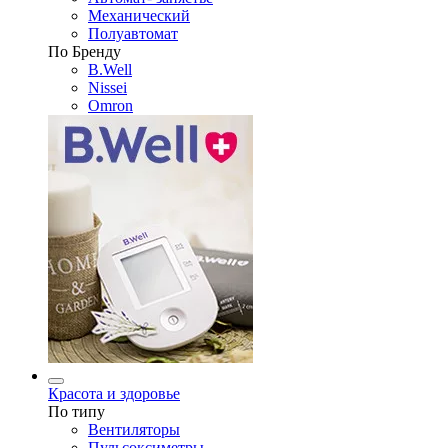
Механический
Полуавтомат
По Бренду
B.Well
Nissei
Omron
Красота и здоровье
По типу
Вентиляторы
Пульсоксиметры