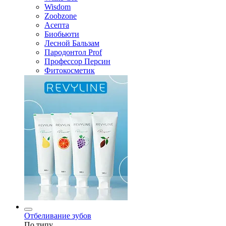
Wisdom
Zoobzone
Асепта
Биобьюти
Лесной Бальзам
Пародонтол Prof
Профессор Персин
Фитокосметик
Отбеливание зубов
По типу