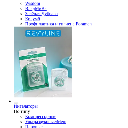
Wisdom
ВладМиВа
Зелёная Дубрава
Колумб
Профилактика и гигиена Foramen
Ингаляторы
По типу
Компрессорные
Ультразвуковые\Меш
Паровые