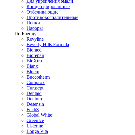
Для укрепления эмали
Концентрированные
Отбеливающие
Противовоспалительные
Пенки
Наборы
По Бренду
Revyline
Beverly Hills Formula
Biomed
Biorepair
BioXtra
Blanx
Bluem
Buccotherm
Curaprox
Curasept
Dentaid
Dentum
Desensin
FuchS
Global White
GreenIce
Listerine
Longa Vita