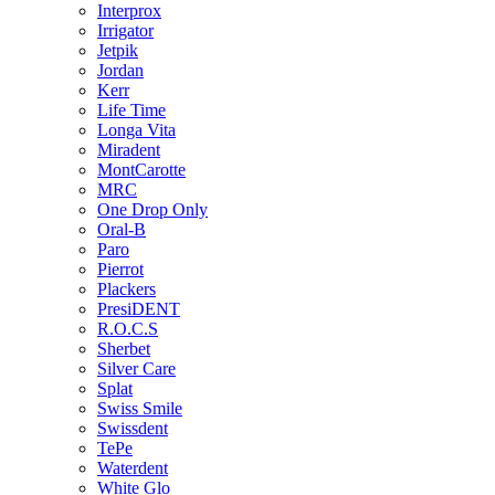
Interprox
Irrigator
Jetpik
Jordan
Kerr
Life Time
Longa Vita
Miradent
MontCarotte
MRC
One Drop Only
Oral-B
Paro
Pierrot
Plackers
PresiDENT
R.O.C.S
Sherbet
Silver Care
Splat
Swiss Smile
Swissdent
TePe
Waterdent
White Glo