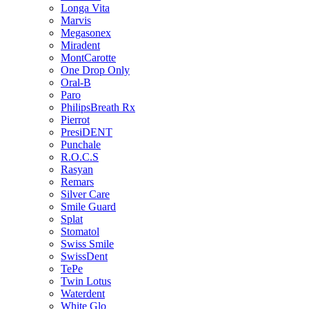
Longa Vita
Marvis
Megasonex
Miradent
MontCarotte
One Drop Only
Oral-B
Paro
PhilipsBreath Rx
Pierrot
PresiDENT
Punchale
R.O.C.S
Rasyan
Remars
Silver Care
Smile Guard
Splat
Stomatol
Swiss Smile
SwissDent
TePe
Twin Lotus
Waterdent
White Glo