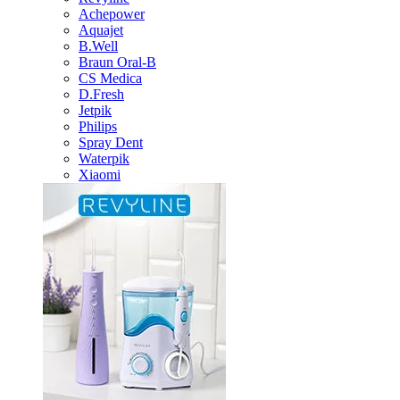
Achepower
Aquajet
B.Well
Braun Oral-B
CS Medica
D.Fresh
Jetpik
Philips
Spray Dent
Waterpik
Xiaomi