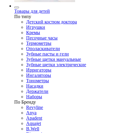
Товары для детей
По типу
Детский костюм доктора
Игрушки
Кремы
Песочные часы
Термометры
Ополаскиватели
Зубные пасты и гели
Зубные щетки мануальные
Зубные щетки электрические
Ирригаторы
Ингаляторы
Тонометры
Насадки
Держатели
Наборы
По Бренду
Revyline
Anya
Apadent
Aquajet
B.Well