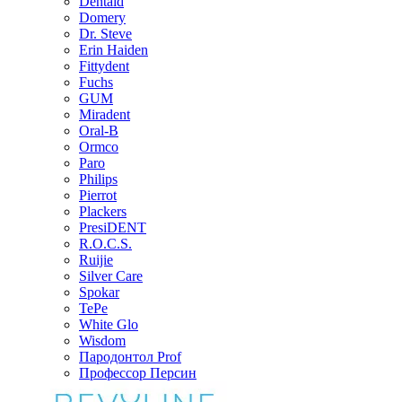
Dentaid
Domery
Dr. Steve
Erin Haiden
Fittydent
Fuchs
GUM
Miradent
Oral-B
Ormco
Paro
Philips
Pierrot
Plackers
PresiDENT
R.O.C.S.
Ruijie
Silver Care
Spokar
TePe
White Glo
Wisdom
Пародонтол Prof
Профессор Персин