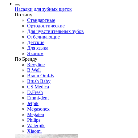
Насадки для зубных щеток
По типу
Стандартные
Ортодонтические
Для чувствительных зубов
Отбеливающие
Детские
Для языка
Эконом
По Бренду
Revyline
B.Well
Braun Oral-B
Brush Baby
CS Medica
D.Fresh
Emmi-dent
Jetpik
Megasonex
Megaten
Philips
Waterpik
Xiaomi