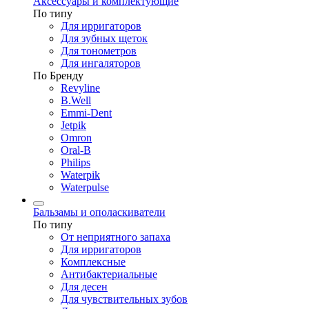
Аксессуары и комплектующие
По типу
Для ирригаторов
Для зубных щеток
Для тонометров
Для ингаляторов
По Бренду
Revyline
B.Well
Emmi-Dent
Jetpik
Omron
Oral-B
Philips
Waterpik
Waterpulse
Бальзамы и ополаскиватели
По типу
От неприятного запаха
Для ирригаторов
Комплексные
Антибактериальные
Для десен
Для чувствительных зубов