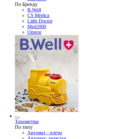
По Бренду
B.Well
CS Medica
Little Doctor
Med2000
Omron
Тонометры
По типу
Автомат - плечо
Автомат- запястье