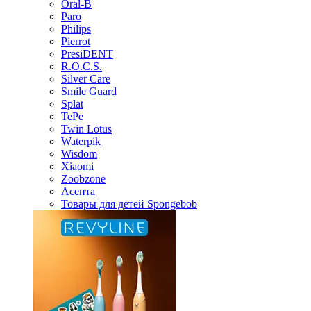
Oral-B
Paro
Philips
Pierrot
PresiDENT
R.O.C.S.
Silver Care
Smile Guard
Splat
TePe
Twin Lotus
Waterpik
Wisdom
Xiaomi
Zoobzone
Асепта
Товары для детей Spongebob