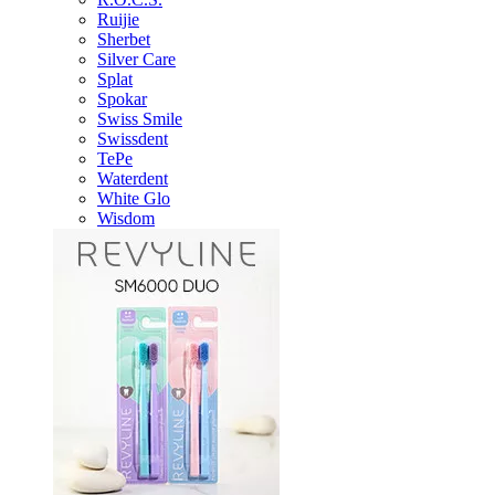
Ruijie
Sherbet
Silver Care
Splat
Spokar
Swiss Smile
Swissdent
TePe
Waterdent
White Glo
Wisdom