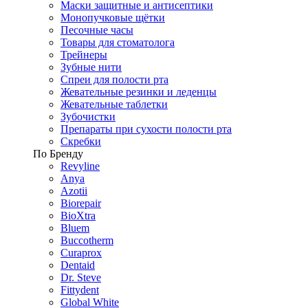
Маски защитные и антисептики
Монопучковые щётки
Песочные часы
Товары для стоматолога
Трейнеры
Зубные нити
Спреи для полости рта
Жевательные резинки и леденцы
Жевательные таблетки
Зубочистки
Препараты при сухости полости рта
Скребки
По Бренду
Revyline
Anya
Azotii
Biorepair
BioXtra
Bluem
Buccotherm
Curaprox
Dentaid
Dr. Steve
Fittydent
Global White