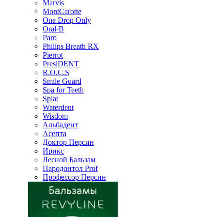
Marvis
MontCarotte
One Drop Only
Oral-B
Paro
Philips Breath RX
Pierrot
PresiDENT
R.O.C.S
Smile Guard
Spa for Teeth
Splat
Waterdent
Wisdom
Альбадент
Асепта
Доктор Персин
Ирикс
Лесной Бальзам
Пародонтол Prof
Профессор Персин