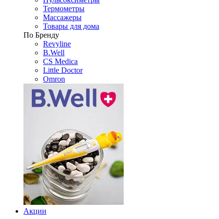
Термометры
Массажеры
Товары для дома
По Бренду
Revyline
B.Well
CS Medica
Little Doctor
Omron
Акции