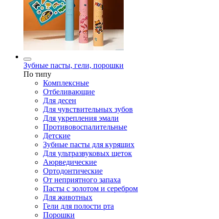
Зубные пасты, гели, порошки
По типу
Комплексные
Отбеливающие
Для десен
Для чувствительных зубов
Для укрепления эмали
Противовоспалительные
Детские
Зубные пасты для курящих
Для ультразвуковых щеток
Аюрведические
Ортодонтические
От неприятного запаха
Пасты с золотом и серебром
Для животных
Гели для полости рта
Порошки