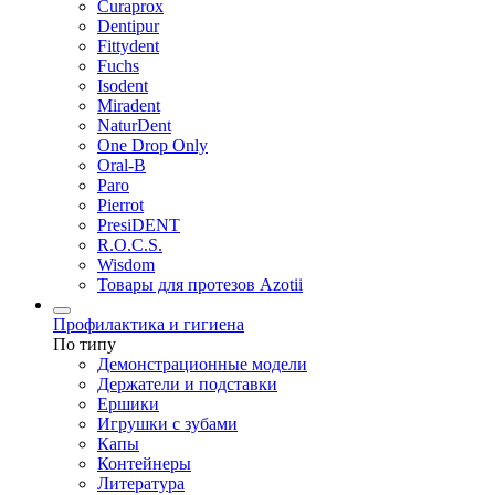
Curaprox
Dentipur
Fittydent
Fuchs
Isodent
Miradent
NaturDent
One Drop Only
Oral-B
Paro
Pierrot
PresiDENT
R.O.C.S.
Wisdom
Товары для протезов Azotii
Профилактика и гигиена
По типу
Демонстрационные модели
Держатели и подставки
Ершики
Игрушки с зубами
Капы
Контейнеры
Литература