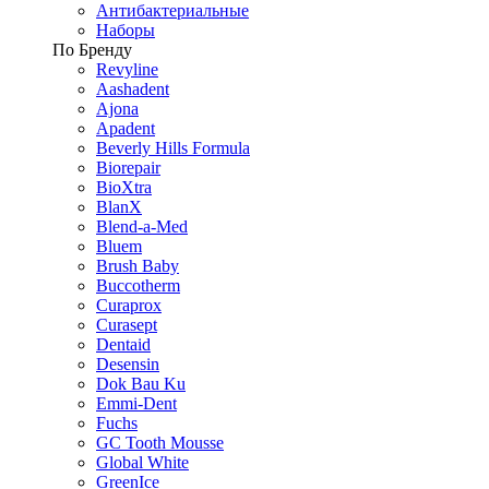
Антибактериальные
Наборы
По Бренду
Revyline
Aashadent
Ajona
Apadent
Beverly Hills Formula
Biorepair
BioXtra
BlanX
Blend-a-Med
Bluem
Brush Baby
Buccotherm
Curaprox
Curasept
Dentaid
Desensin
Dok Bau Ku
Emmi-Dent
Fuchs
GC Tooth Mousse
Global White
GreenIce