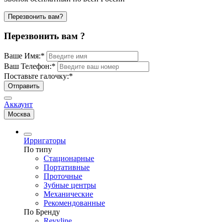
Перезвонить вам?
Перезвонить вам ?
Ваше Имя:
*
Ваш Телефон:
*
Поставьте галочку:
*
Отправить
Аккаунт
Москва
Ирригаторы
По типу
Стационарные
Портативные
Проточные
Зубные центры
Механические
Рекомендованные
По Бренду
Revyline