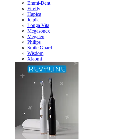
Emmi-Dent
Firefly
Hapica
Jetpik
Longa Vita
Megasonex
Megaten
Philips
Smile Guard
Wisdom
Xiaomi