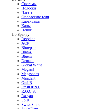
Системы
Полоски
Пасты
Ополаскиватели
Карандаши
Капы
Пенки
По Бренду
Revyline
ACP
Biorepair
BlanX
Bluem
Dentaid
Global White
Megami
Megasonex
Miradent
Oral-B
PresiDENT
R.O.C.S.
Rasyan
Splat
Swiss Smile
SwissDent