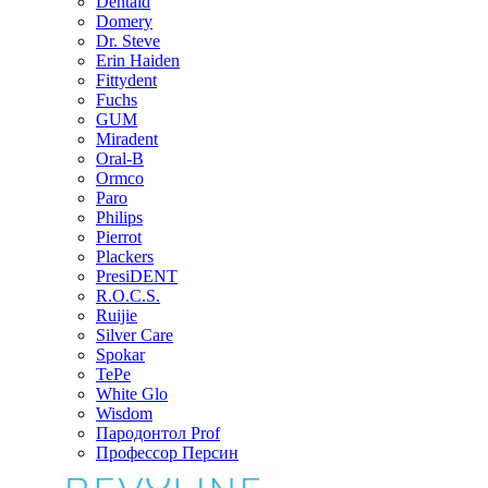
Dentaid
Domery
Dr. Steve
Erin Haiden
Fittydent
Fuchs
GUM
Miradent
Oral-B
Ormco
Paro
Philips
Pierrot
Plackers
PresiDENT
R.O.C.S.
Ruijie
Silver Care
Spokar
TePe
White Glo
Wisdom
Пародонтол Prof
Профессор Персин