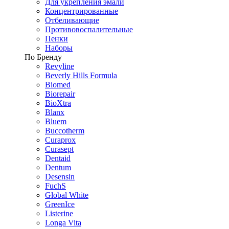
Для укрепления эмали
Концентрированные
Отбеливающие
Противовоспалительные
Пенки
Наборы
По Бренду
Revyline
Beverly Hills Formula
Biomed
Biorepair
BioXtra
Blanx
Bluem
Buccotherm
Curaprox
Curasept
Dentaid
Dentum
Desensin
FuchS
Global White
GreenIce
Listerine
Longa Vita