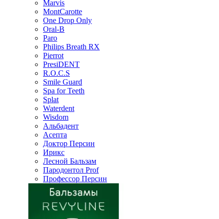
Marvis
MontCarotte
One Drop Only
Oral-B
Paro
Philips Breath RX
Pierrot
PresiDENT
R.O.C.S
Smile Guard
Spa for Teeth
Splat
Waterdent
Wisdom
Альбадент
Асепта
Доктор Персин
Ирикс
Лесной Бальзам
Пародонтол Prof
Профессор Персин