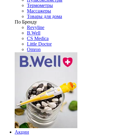
Термометры
Массажеры
Товары для дома
По Бренду
Revyline
B.Well
CS Medica
Little Doctor
Omron
Акции