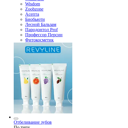
Wisdom
Zoobzone
Асепта
Биобьюти
Лесной Бальзам
Пародонтол Prof
Профессор Персин
Фитокосметик
Отбеливание зубов
По типу