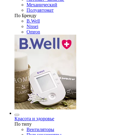
Механический
Полуавтомат
По Бренду
B.Well
Nissei
Omron
Красота и здоровье
По типу
Вентиляторы
Пульсоксиметры