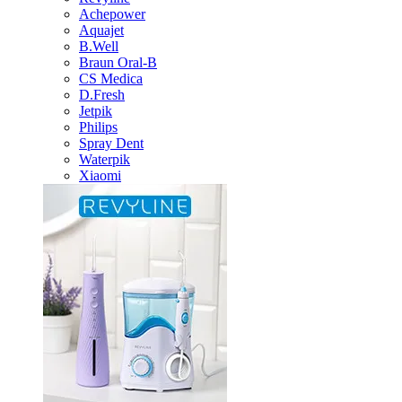
Achepower
Aquajet
B.Well
Braun Oral-B
CS Medica
D.Fresh
Jetpik
Philips
Spray Dent
Waterpik
Xiaomi