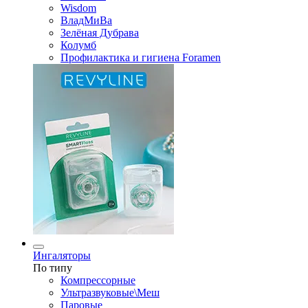
Wisdom
ВладМиВа
Зелёная Дубрава
Колумб
Профилактика и гигиена Foramen
Ингаляторы
По типу
Компрессорные
Ультразвуковые\Меш
Паровые