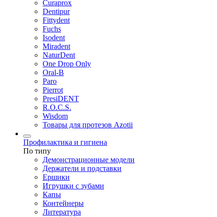
Curaprox
Dentipur
Fittydent
Fuchs
Isodent
Miradent
NaturDent
One Drop Only
Oral-B
Paro
Pierrot
PresiDENT
R.O.C.S.
Wisdom
Товары для протезов Azotii
Профилактика и гигиена
По типу
Демонстрационные модели
Держатели и подставки
Ершики
Игрушки с зубами
Капы
Контейнеры
Литература