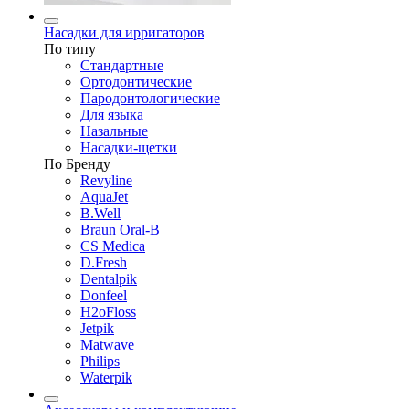
Насадки для ирригаторов
По типу
Стандартные
Ортодонтические
Пародонтологические
Для языка
Назальные
Насадки-щетки
По Бренду
Revyline
AquaJet
B.Well
Braun Oral-B
CS Medica
D.Fresh
Dentalpik
Donfeel
H2oFloss
Jetpik
Matwave
Philips
Waterpik