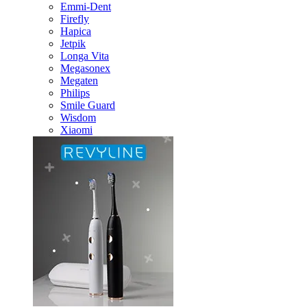
Emmi-Dent
Firefly
Hapica
Jetpik
Longa Vita
Megasonex
Megaten
Philips
Smile Guard
Wisdom
Xiaomi