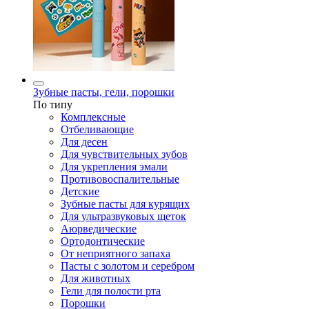
Зубные пасты, гели, порошки
По типу
Комплексные
Отбеливающие
Для десен
Для чувствительных зубов
Для укрепления эмали
Противовоспалительные
Детские
Зубные пасты для курящих
Для ультразвуковых щеток
Аюрведические
Ортодонтические
От неприятного запаха
Пасты с золотом и серебром
Для животных
Гели для полости рта
Порошки