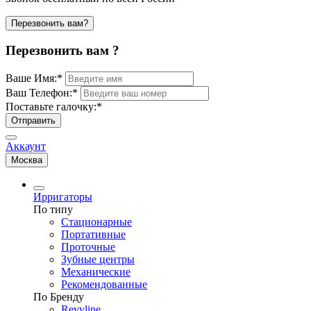
Перезвонить вам?
Перезвонить вам ?
Ваше Имя:
*
Ваш Телефон:
*
Поставьте галочку:
*
Отправить
Аккаунт
Москва
Ирригаторы
По типу
Стационарные
Портативные
Проточные
Зубные центры
Механические
Рекомендованные
По Бренду
Revyline