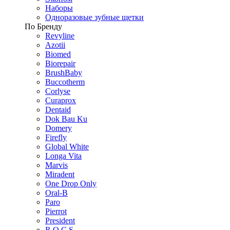
Наборы
Одноразовые зубные щетки
По Бренду
Revyline
Azotii
Biomed
Biorepair
BrushBaby
Buccotherm
Corlyse
Curaprox
Dentaid
Dok Bau Ku
Domery
Firefly
Global White
Longa Vita
Marvis
Miradent
One Drop Only
Oral-B
Paro
Pierrot
President
R.O.C.S.