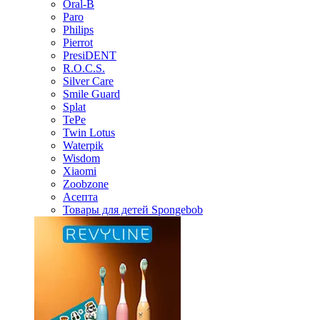
Oral-B
Paro
Philips
Pierrot
PresiDENT
R.O.C.S.
Silver Care
Smile Guard
Splat
TePe
Twin Lotus
Waterpik
Wisdom
Xiaomi
Zoobzone
Асепта
Товары для детей Spongebob