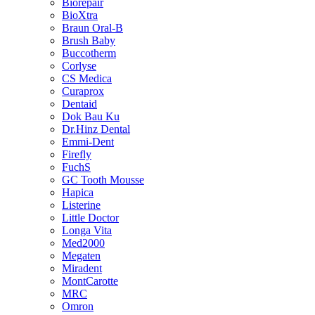
Biorepair
BioXtra
Braun Oral-B
Brush Baby
Buccotherm
Corlyse
CS Medica
Curaprox
Dentaid
Dok Bau Ku
Dr.Hinz Dental
Emmi-Dent
Firefly
FuchS
GC Tooth Mousse
Hapica
Listerine
Little Doctor
Longa Vita
Med2000
Megaten
Miradent
MontCarotte
MRC
Omron