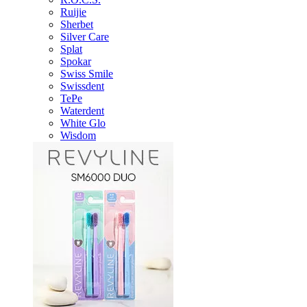
Ruijie
Sherbet
Silver Care
Splat
Spokar
Swiss Smile
Swissdent
TePe
Waterdent
White Glo
Wisdom