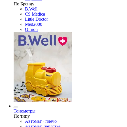
По Бренду
B.Well
CS Medica
Little Doctor
Med2000
Omron
Тонометры
По типу
Автомат - плечо
Автомат- запястье