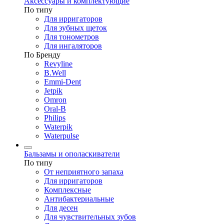
Аксессуары и комплектующие
По типу
Для ирригаторов
Для зубных щеток
Для тонометров
Для ингаляторов
По Бренду
Revyline
B.Well
Emmi-Dent
Jetpik
Omron
Oral-B
Philips
Waterpik
Waterpulse
Бальзамы и ополаскиватели
По типу
От неприятного запаха
Для ирригаторов
Комплексные
Антибактериальные
Для десен
Для чувствительных зубов