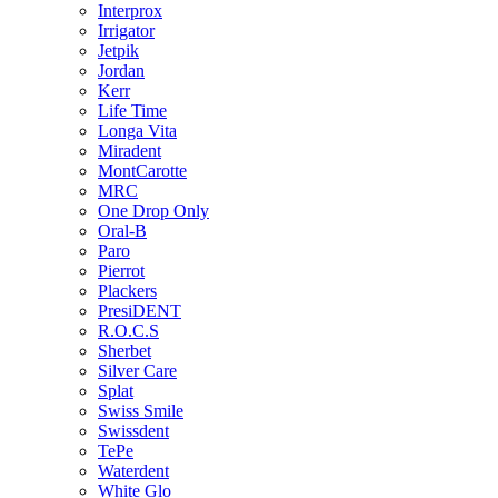
Interprox
Irrigator
Jetpik
Jordan
Kerr
Life Time
Longa Vita
Miradent
MontCarotte
MRC
One Drop Only
Oral-B
Paro
Pierrot
Plackers
PresiDENT
R.O.C.S
Sherbet
Silver Care
Splat
Swiss Smile
Swissdent
TePe
Waterdent
White Glo