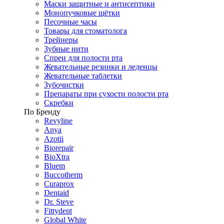
Маски защитные и антисептики
Монопучковые щётки
Песочные часы
Товары для стоматолога
Трейнеры
Зубные нити
Спреи для полости рта
Жевательные резинки и леденцы
Жевательные таблетки
Зубочистки
Препараты при сухости полости рта
Скребки
По Бренду
Revyline
Anya
Azotii
Biorepair
BioXtra
Bluem
Buccotherm
Curaprox
Dentaid
Dr. Steve
Fittydent
Global White