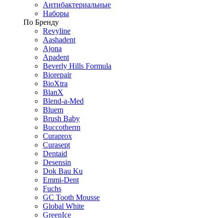
Антибактериальные
Наборы
По Бренду
Revyline
Aashadent
Ajona
Apadent
Beverly Hills Formula
Biorepair
BioXtra
BlanX
Blend-a-Med
Bluem
Brush Baby
Buccotherm
Curaprox
Curasept
Dentaid
Desensin
Dok Bau Ku
Emmi-Dent
Fuchs
GC Tooth Mousse
Global White
GreenIce