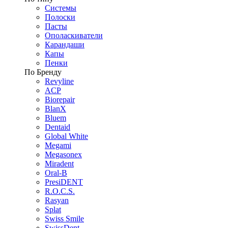
Системы
Полоски
Пасты
Ополаскиватели
Карандаши
Капы
Пенки
По Бренду
Revyline
ACP
Biorepair
BlanX
Bluem
Dentaid
Global White
Megami
Megasonex
Miradent
Oral-B
PresiDENT
R.O.C.S.
Rasyan
Splat
Swiss Smile
SwissDent