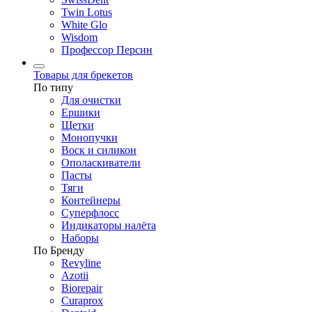
Twin Lotus
White Glo
Wisdom
Профессор Персин
Товары для брекетов
По типу
Для очистки
Ершики
Щетки
Монопучки
Воск и силикон
Ополаскиватели
Пасты
Тяги
Контейнеры
Суперфлосс
Индикаторы налёта
Наборы
По Бренду
Revyline
Azotii
Biorepair
Curaprox