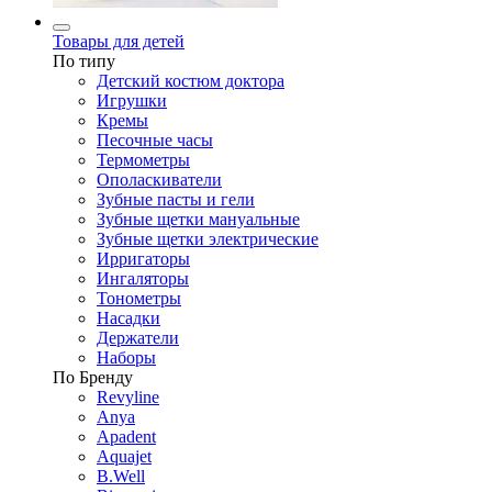
Товары для детей
По типу
Детский костюм доктора
Игрушки
Кремы
Песочные часы
Термометры
Ополаскиватели
Зубные пасты и гели
Зубные щетки мануальные
Зубные щетки электрические
Ирригаторы
Ингаляторы
Тонометры
Насадки
Держатели
Наборы
По Бренду
Revyline
Anya
Apadent
Aquajet
B.Well