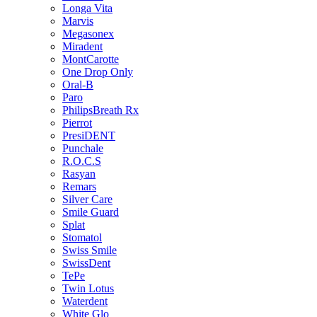
Longa Vita
Marvis
Megasonex
Miradent
MontCarotte
One Drop Only
Oral-B
Paro
PhilipsBreath Rx
Pierrot
PresiDENT
Punchale
R.O.C.S
Rasyan
Remars
Silver Care
Smile Guard
Splat
Stomatol
Swiss Smile
SwissDent
TePe
Twin Lotus
Waterdent
White Glo