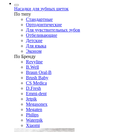
Насадки для зубных щеток
По типу
Стандартные
Ортодонтические
Для чувствительных зубов
Отбеливающие
Детские
Для языка
Эконом
По Бренду
Revyline
B.Well
Braun Oral-B
Brush Baby
CS Medica
D.Fresh
Emmi-dent
Jetpik
Megasonex
Megaten
Philips
Waterpik
Xiaomi