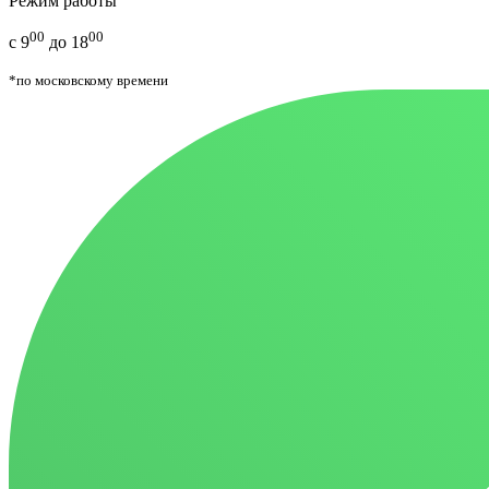
Режим работы
00
00
с 9
до 18
*по московскому времени