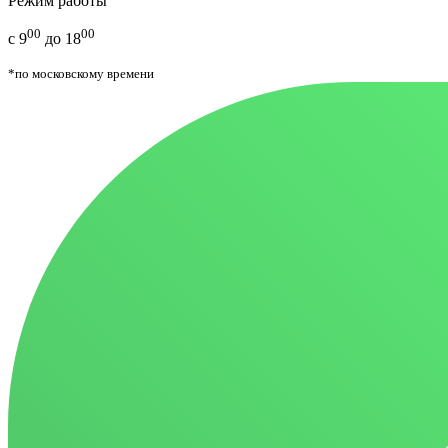
Режим работы
00
00
с 9
до 18
*по московскому времени