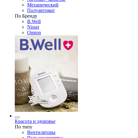
Механический
Полуавтомат
По Бренду
B.Well
Nissei
Omron
Красота и здоровье
По типу
Вентиляторы
Пульсоксиметры