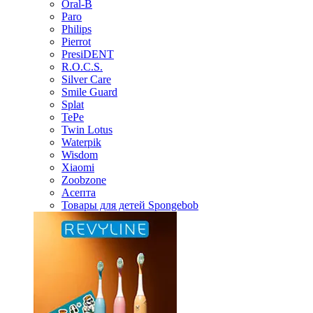
Oral-B
Paro
Philips
Pierrot
PresiDENT
R.O.C.S.
Silver Care
Smile Guard
Splat
TePe
Twin Lotus
Waterpik
Wisdom
Xiaomi
Zoobzone
Асепта
Товары для детей Spongebob