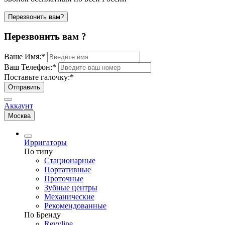
Перезвонить вам?
Перезвонить вам ?
Ваше Имя:
*
Ваш Телефон:
*
Поставьте галочку:
*
Отправить
Аккаунт
Москва
Ирригаторы
По типу
Стационарные
Портативные
Проточные
Зубные центры
Механические
Рекомендованные
По Бренду
Revyline