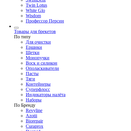
Twin Lotus
White Glo
Wisdom
Профессор Персин
Товары для брекетов
По типу
Для очистки
Ершики
Щетки
Монопучки
Воск и силикон
Ополаскиватели
Пасты
Тяги
Контейнеры
Суперфлосс
Индикаторы налёта
Наборы
По Бренду
Revyline
Azotii
Biorepair
Curaprox