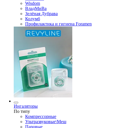
Wisdom
ВладМиВа
Зелёная Дубрава
Колумб
Профилактика и гигиена Foramen
Ингаляторы
По типу
Компрессорные
Ультразвуковые\Меш
Паровые