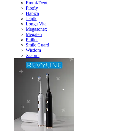
Emmi-Dent
Firefly
Hapica
Jetpik
Longa Vita
Megasonex
Megaten
Philips
Smile Guard
Wisdom
Xiaomi