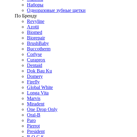
Наборы
Одноразовые зубные щетки
По Бренду
Revyline
Azotii
Biomed
Biorepair
BrushBaby
Buccotherm
Corlyse
Curaprox
Dentaid
Dok Bau Ku
Domery
Firefly
Global White
Longa Vita
Marvis
Miradent
One Drop Only
Oral-B
Paro
Pierrot
President
R.O.C.S.