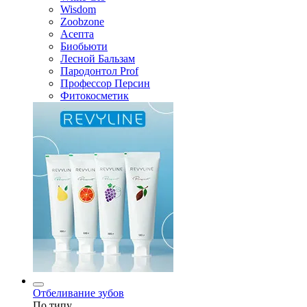
Wisdom
Zoobzone
Асепта
Биобьюти
Лесной Бальзам
Пародонтол Prof
Профессор Персин
Фитокосметик
Отбеливание зубов
По типу