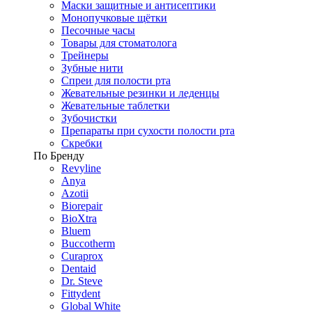
Маски защитные и антисептики
Монопучковые щётки
Песочные часы
Товары для стоматолога
Трейнеры
Зубные нити
Спреи для полости рта
Жевательные резинки и леденцы
Жевательные таблетки
Зубочистки
Препараты при сухости полости рта
Скребки
По Бренду
Revyline
Anya
Azotii
Biorepair
BioXtra
Bluem
Buccotherm
Curaprox
Dentaid
Dr. Steve
Fittydent
Global White