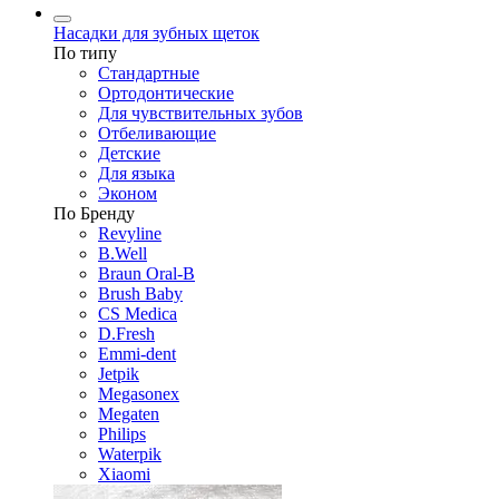
Насадки для зубных щеток
По типу
Стандартные
Ортодонтические
Для чувствительных зубов
Отбеливающие
Детские
Для языка
Эконом
По Бренду
Revyline
B.Well
Braun Oral-B
Brush Baby
CS Medica
D.Fresh
Emmi-dent
Jetpik
Megasonex
Megaten
Philips
Waterpik
Xiaomi