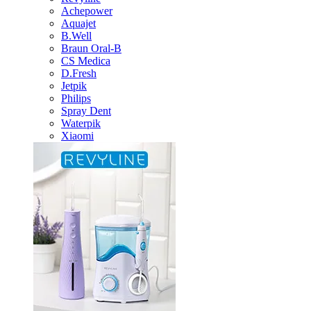
Achepower
Aquajet
B.Well
Braun Oral-B
CS Medica
D.Fresh
Jetpik
Philips
Spray Dent
Waterpik
Xiaomi