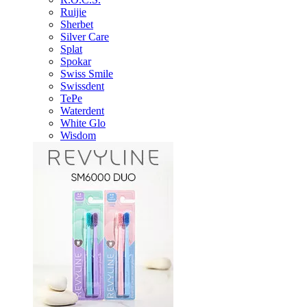
Ruijie
Sherbet
Silver Care
Splat
Spokar
Swiss Smile
Swissdent
TePe
Waterdent
White Glo
Wisdom