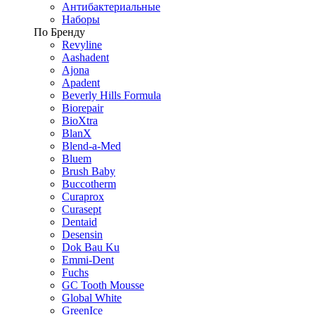
Антибактериальные
Наборы
По Бренду
Revyline
Aashadent
Ajona
Apadent
Beverly Hills Formula
Biorepair
BioXtra
BlanX
Blend-a-Med
Bluem
Brush Baby
Buccotherm
Curaprox
Curasept
Dentaid
Desensin
Dok Bau Ku
Emmi-Dent
Fuchs
GC Tooth Mousse
Global White
GreenIce