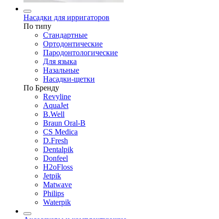
Насадки для ирригаторов
По типу
Стандартные
Ортодонтические
Пародонтологические
Для языка
Назальные
Насадки-щетки
По Бренду
Revyline
AquaJet
B.Well
Braun Oral-B
CS Medica
D.Fresh
Dentalpik
Donfeel
H2oFloss
Jetpik
Matwave
Philips
Waterpik