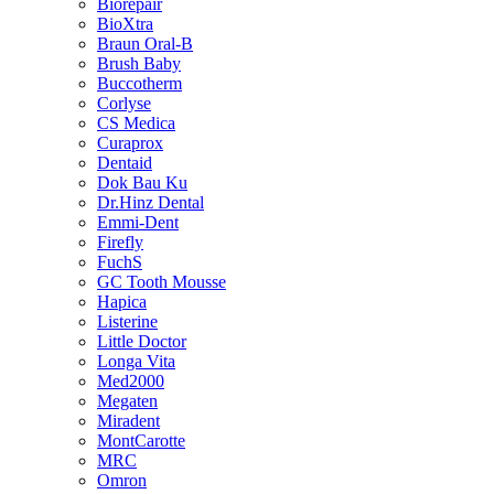
Biorepair
BioXtra
Braun Oral-B
Brush Baby
Buccotherm
Corlyse
CS Medica
Curaprox
Dentaid
Dok Bau Ku
Dr.Hinz Dental
Emmi-Dent
Firefly
FuchS
GC Tooth Mousse
Hapica
Listerine
Little Doctor
Longa Vita
Med2000
Megaten
Miradent
MontCarotte
MRC
Omron