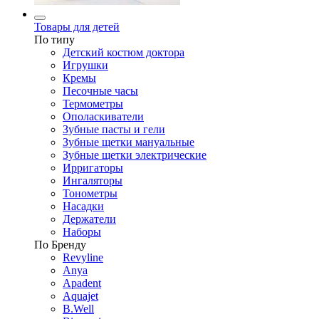
Товары для детей
По типу
Детский костюм доктора
Игрушки
Кремы
Песочные часы
Термометры
Ополаскиватели
Зубные пасты и гели
Зубные щетки мануальные
Зубные щетки электрические
Ирригаторы
Ингаляторы
Тонометры
Насадки
Держатели
Наборы
По Бренду
Revyline
Anya
Apadent
Aquajet
B.Well