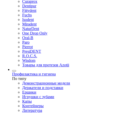
Curaprox
Dentipur
Fittydent
Fuchs
Isodent
Miradent
NaturDent
One Drop Only
Oral-B
Paro
Pierrot
PresiDENT
R.O.C.S.
Wisdom
Товары для протезов Azotii
Профилактика и гигиена
По типу
Демонстрационные модели
Держатели и подставки
Ершики
Игрушки с зубами
Капы
Контейнеры
Литература