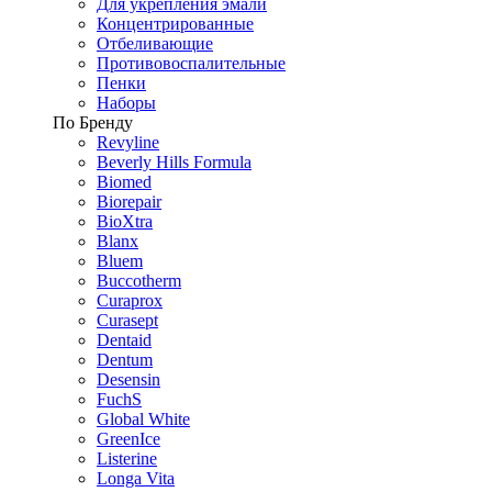
Для укрепления эмали
Концентрированные
Отбеливающие
Противовоспалительные
Пенки
Наборы
По Бренду
Revyline
Beverly Hills Formula
Biomed
Biorepair
BioXtra
Blanx
Bluem
Buccotherm
Curaprox
Curasept
Dentaid
Dentum
Desensin
FuchS
Global White
GreenIce
Listerine
Longa Vita