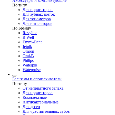
Аксессуары и комплектующие
По типу
Для ирригаторов
Для зубных щеток
Для тонометров
Для ингаляторов
По Бренду
Revyline
B.Well
Emmi-Dent
Jetpik
Omron
Oral-B
Philips
Waterpik
Waterpulse
Бальзамы и ополаскиватели
По типу
От неприятного запаха
Для ирригаторов
Комплексные
Антибактериальные
Для десен
Для чувствительных зубов