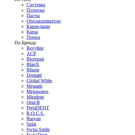
Системы
Полоски
Пасты
Ополаскиватели
Карандаши
Капы
Пенки
По Бренду
Revyline
ACP
Biorepair
BlanX
Bluem
Dentaid
Global White
Megami
Megasonex
Miradent
Oral-B
PresiDENT
R.O.C.S.
Rasyan
Splat
Swiss Smile
SwissDent