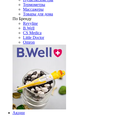
Термометры
Массажеры
Товары для дома
По Бренду
Revyline
B.Well
CS Medica
Little Doctor
Omron
Акции