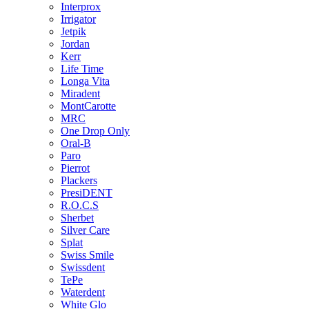
Interprox
Irrigator
Jetpik
Jordan
Kerr
Life Time
Longa Vita
Miradent
MontCarotte
MRC
One Drop Only
Oral-B
Paro
Pierrot
Plackers
PresiDENT
R.O.C.S
Sherbet
Silver Care
Splat
Swiss Smile
Swissdent
TePe
Waterdent
White Glo