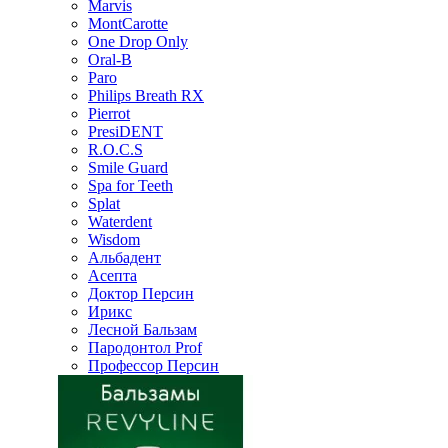
Marvis
MontCarotte
One Drop Only
Oral-B
Paro
Philips Breath RX
Pierrot
PresiDENT
R.O.C.S
Smile Guard
Spa for Teeth
Splat
Waterdent
Wisdom
Альбадент
Асепта
Доктор Персин
Ирикс
Лесной Бальзам
Пародонтол Prof
Профессор Персин