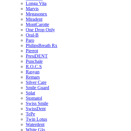
Longa Vita
Marvis
Megasonex
Miradent
MontCarotte
One Drop Only
Oral-B
Paro
PhilipsBreath Rx
Pierrot
PresiDENT
Punchale
R.O.C.S
Rasyan
Remars
Silver Care
Smile Guard
Splat
Stomatol
Swiss Smile
SwissDent
TePe
Twin Lotus
Waterdent
White Glo