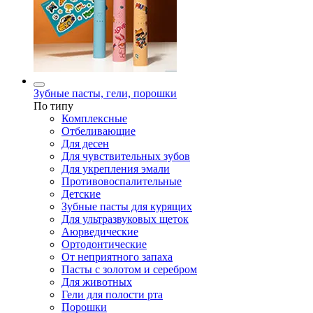
Зубные пасты, гели, порошки
По типу
Комплексные
Отбеливающие
Для десен
Для чувствительных зубов
Для укрепления эмали
Противовоспалительные
Детские
Зубные пасты для курящих
Для ультразвуковых щеток
Аюрведические
Ортодонтические
От неприятного запаха
Пасты с золотом и серебром
Для животных
Гели для полости рта
Порошки