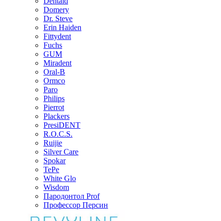
Dentaid
Domery
Dr. Steve
Erin Haiden
Fittydent
Fuchs
GUM
Miradent
Oral-B
Ormco
Paro
Philips
Pierrot
Plackers
PresiDENT
R.O.C.S.
Ruijie
Silver Care
Spokar
TePe
White Glo
Wisdom
Пародонтол Prof
Профессор Персин