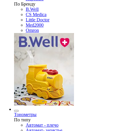
По Бренду
B.Well
CS Medica
Little Doctor
Med2000
Omron
Тонометры
По типу
Автомат - плечо
Автомат- запястье