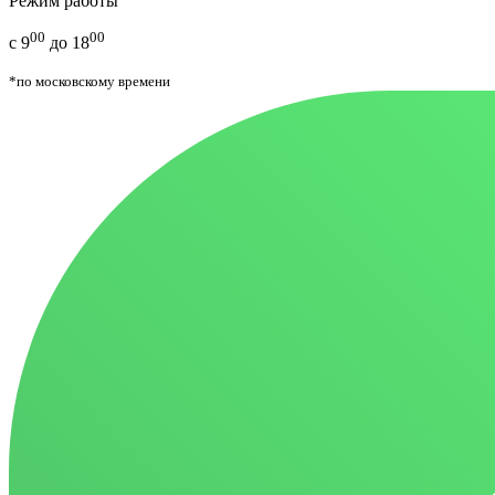
Режим работы
00
00
с 9
до 18
*по московскому времени