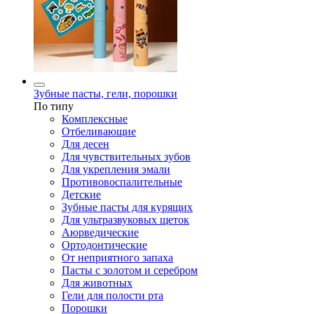
Зубные пасты, гели, порошки
По типу
Комплексные
Отбеливающие
Для десен
Для чувствительных зубов
Для укрепления эмали
Противовоспалительные
Детские
Зубные пасты для курящих
Для ультразвуковых щеток
Аюрведические
Ортодонтические
От неприятного запаха
Пасты с золотом и серебром
Для животных
Гели для полости рта
Порошки