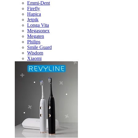
Emmi-Dent
Firefly
Hapica
Jetpik
Longa Vita
Megasonex
Megaten
Philips
Smile Guard
Wisdom
Xiaomi