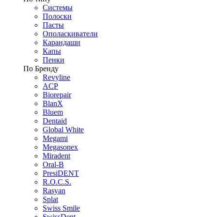
Системы
Полоски
Пасты
Ополаскиватели
Карандаши
Капы
Пенки
По Бренду
Revyline
ACP
Biorepair
BlanX
Bluem
Dentaid
Global White
Megami
Megasonex
Miradent
Oral-B
PresiDENT
R.O.C.S.
Rasyan
Splat
Swiss Smile
SwissDent