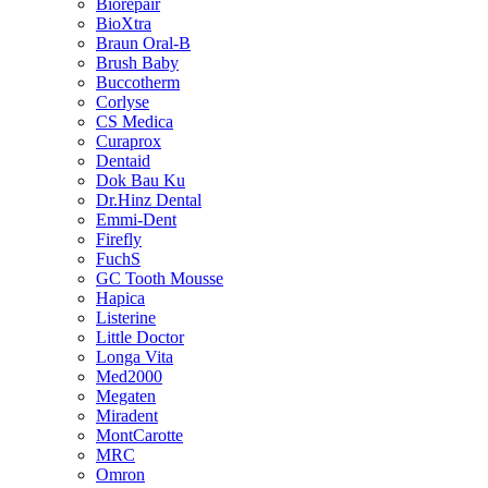
Biorepair
BioXtra
Braun Oral-B
Brush Baby
Buccotherm
Corlyse
CS Medica
Curaprox
Dentaid
Dok Bau Ku
Dr.Hinz Dental
Emmi-Dent
Firefly
FuchS
GC Tooth Mousse
Hapica
Listerine
Little Doctor
Longa Vita
Med2000
Megaten
Miradent
MontCarotte
MRC
Omron