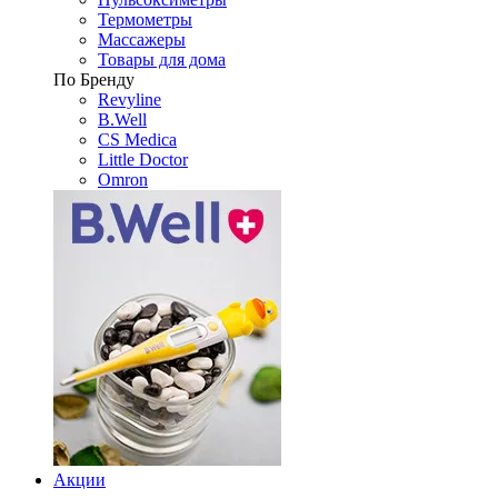
Термометры
Массажеры
Товары для дома
По Бренду
Revyline
B.Well
CS Medica
Little Doctor
Omron
Акции