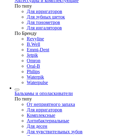
Аксессуары и комплектующие
По типу
Для ирригаторов
Для зубных щеток
Для тонометров
Для ингаляторов
По Бренду
Revyline
B.Well
Emmi-Dent
Jetpik
Omron
Oral-B
Philips
Waterpik
Waterpulse
Бальзамы и ополаскиватели
По типу
От неприятного запаха
Для ирригаторов
Комплексные
Антибактериальные
Для десен
Для чувствительных зубов