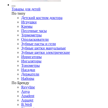
Товары для детей
По типу
Детский костюм доктора
Игрушки
Кремы
Песочные часы
Термометры
Ополаскиватели
Зубные пасты и гели
Зубные щетки мануальные
Зубные щетки электрические
Ирригаторы
Ингаляторы
Тонометры
Насадки
Держатели
Наборы
По Бренду
Revyline
Anya
Apadent
Aquajet
B.Well