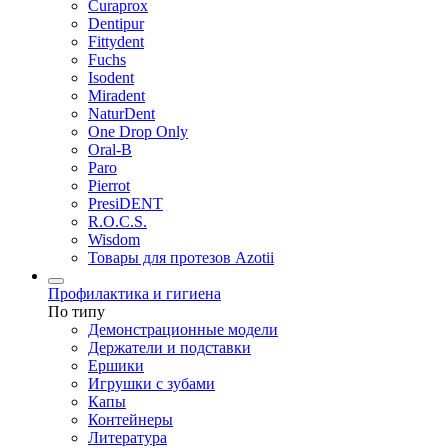
Curaprox
Dentipur
Fittydent
Fuchs
Isodent
Miradent
NaturDent
One Drop Only
Oral-B
Paro
Pierrot
PresiDENT
R.O.C.S.
Wisdom
Товары для протезов Azotii
Профилактика и гигиена
По типу
Демонстрационные модели
Держатели и подставки
Ершики
Игрушки с зубами
Капы
Контейнеры
Литература