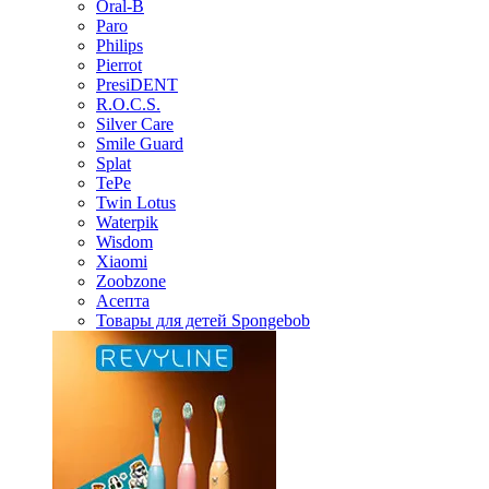
Oral-B
Paro
Philips
Pierrot
PresiDENT
R.O.C.S.
Silver Care
Smile Guard
Splat
TePe
Twin Lotus
Waterpik
Wisdom
Xiaomi
Zoobzone
Асепта
Товары для детей Spongebob