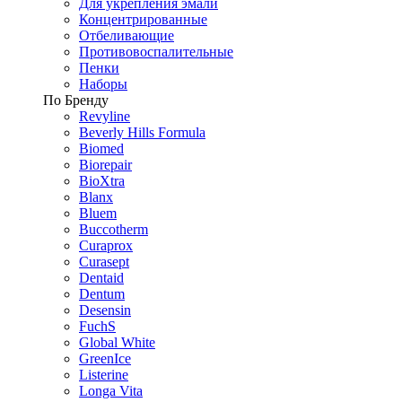
Для укрепления эмали
Концентрированные
Отбеливающие
Противовоспалительные
Пенки
Наборы
По Бренду
Revyline
Beverly Hills Formula
Biomed
Biorepair
BioXtra
Blanx
Bluem
Buccotherm
Curaprox
Curasept
Dentaid
Dentum
Desensin
FuchS
Global White
GreenIce
Listerine
Longa Vita