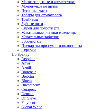
Маски защитные и антисептики
Монопучковые щётки
Песочные часы
Товары для стоматолога
Трейнеры
Зубные нити
Спреи для полости рта
Жевательные резинки и леденцы
Жевательные таблетки
Зубочистки
Препараты при сухости полости рта
Скребки
По Бренду
Revyline
Anya
Azotii
Biorepair
BioXtra
Bluem
Buccotherm
Curaprox
Dentaid
Dr. Steve
Fittydent
Global White