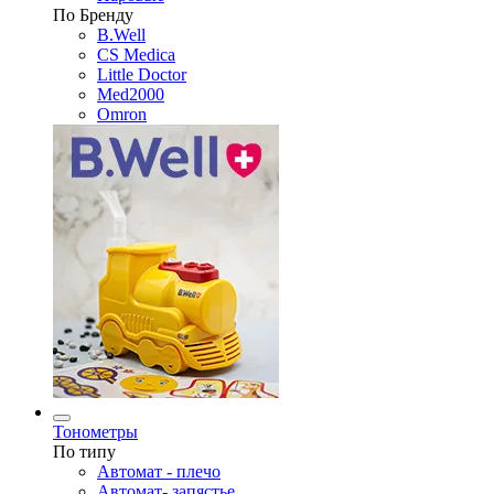
По Бренду
B.Well
CS Medica
Little Doctor
Med2000
Omron
Тонометры
По типу
Автомат - плечо
Автомат- запястье