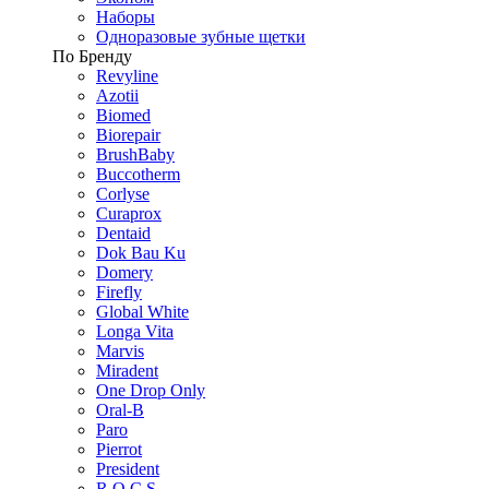
Наборы
Одноразовые зубные щетки
По Бренду
Revyline
Azotii
Biomed
Biorepair
BrushBaby
Buccotherm
Corlyse
Curaprox
Dentaid
Dok Bau Ku
Domery
Firefly
Global White
Longa Vita
Marvis
Miradent
One Drop Only
Oral-B
Paro
Pierrot
President
R.O.C.S.