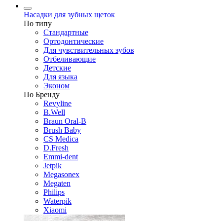
Насадки для зубных щеток
По типу
Стандартные
Ортодонтические
Для чувствительных зубов
Отбеливающие
Детские
Для языка
Эконом
По Бренду
Revyline
B.Well
Braun Oral-B
Brush Baby
CS Medica
D.Fresh
Emmi-dent
Jetpik
Megasonex
Megaten
Philips
Waterpik
Xiaomi