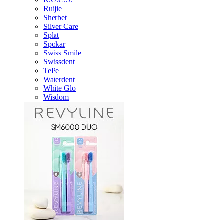
Ruijie
Sherbet
Silver Care
Splat
Spokar
Swiss Smile
Swissdent
TePe
Waterdent
White Glo
Wisdom