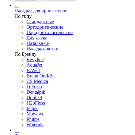
Насадки для ирригаторов
По типу
Стандартные
Ортодонтические
Пародонтологические
Для языка
Назальные
Насадки-щетки
По Бренду
Revyline
AquaJet
B.Well
Braun Oral-B
CS Medica
D.Fresh
Dentalpik
Donfeel
H2oFloss
Jetpik
Matwave
Philips
Waterpik