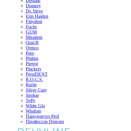
Dentaid
Domery
Dr. Steve
Erin Haiden
Fittydent
Fuchs
GUM
Miradent
Oral-B
Ormco
Paro
Philips
Pierrot
Plackers
PresiDENT
R.O.C.S.
Ruijie
Silver Care
Spokar
TePe
White Glo
Wisdom
Пародонтол Prof
Профессор Персин