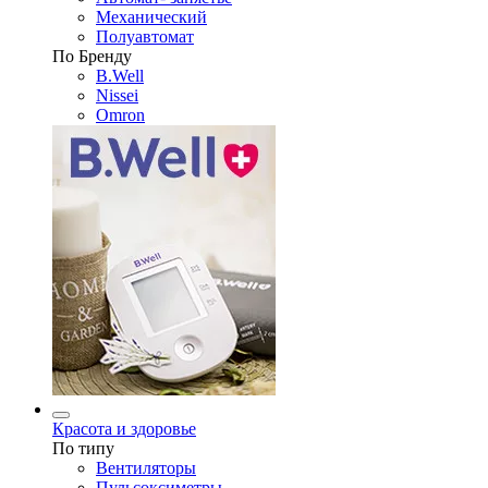
Механический
Полуавтомат
По Бренду
B.Well
Nissei
Omron
Красота и здоровье
По типу
Вентиляторы
Пульсоксиметры