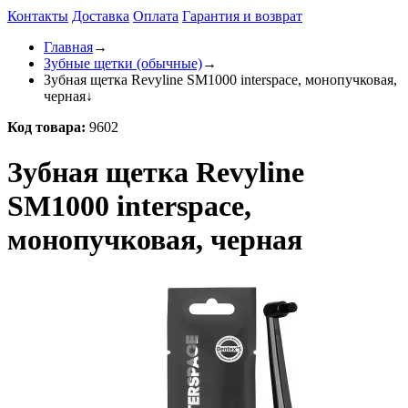
Контакты
Доставка
Оплата
Гарантия и возврат
Главная
→
Зубные щетки (обычные)
→
Зубная щетка Revyline SM1000 interspace, монопучковая,
черная
↓
Код товара:
9602
Зубная щетка Revyline
SM1000 interspace,
монопучковая, черная