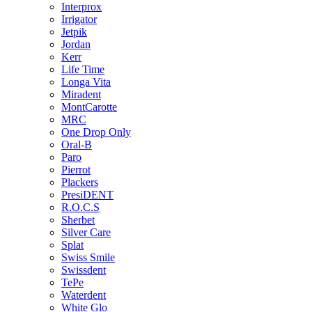
Interprox
Irrigator
Jetpik
Jordan
Kerr
Life Time
Longa Vita
Miradent
MontCarotte
MRC
One Drop Only
Oral-B
Paro
Pierrot
Plackers
PresiDENT
R.O.C.S
Sherbet
Silver Care
Splat
Swiss Smile
Swissdent
TePe
Waterdent
White Glo