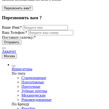
Перезвонить вам?
Перезвонить вам ?
Ваше Имя:
*
Ваш Телефон:
*
Поставьте галочку:
*
Отправить
Аккаунт
Москва
Ирригаторы
По типу
Стационарные
Портативные
Проточные
Зубные центры
Механические
Рекомендованные
По Бренду
Revyline