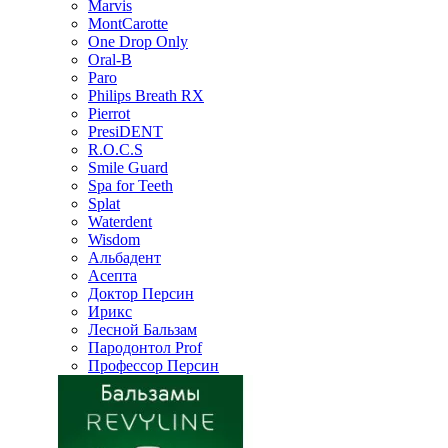
Marvis
MontCarotte
One Drop Only
Oral-B
Paro
Philips Breath RX
Pierrot
PresiDENT
R.O.C.S
Smile Guard
Spa for Teeth
Splat
Waterdent
Wisdom
Альбадент
Асепта
Доктор Персин
Ирикс
Лесной Бальзам
Пародонтол Prof
Профессор Персин