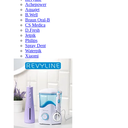
Achepower
Aquajet
B.Well
Braun Oral-B
CS Medica
D.Fresh
Jetpik
Philips
Spray Dent
Waterpik
Xiaomi