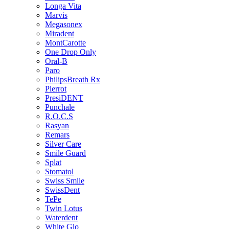
Longa Vita
Marvis
Megasonex
Miradent
MontCarotte
One Drop Only
Oral-B
Paro
PhilipsBreath Rx
Pierrot
PresiDENT
Punchale
R.O.C.S
Rasyan
Remars
Silver Care
Smile Guard
Splat
Stomatol
Swiss Smile
SwissDent
TePe
Twin Lotus
Waterdent
White Glo