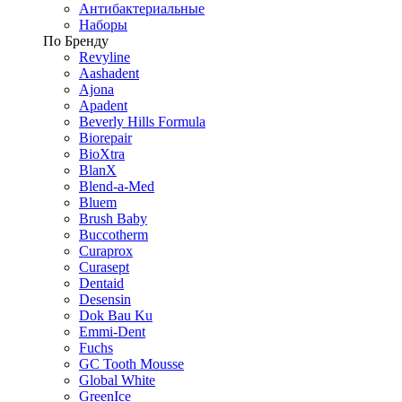
Антибактериальные
Наборы
По Бренду
Revyline
Aashadent
Ajona
Apadent
Beverly Hills Formula
Biorepair
BioXtra
BlanX
Blend-a-Med
Bluem
Brush Baby
Buccotherm
Curaprox
Curasept
Dentaid
Desensin
Dok Bau Ku
Emmi-Dent
Fuchs
GC Tooth Mousse
Global White
GreenIce