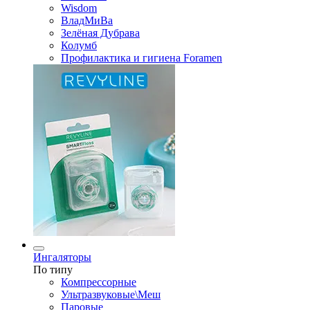
Wisdom
ВладМиВа
Зелёная Дубрава
Колумб
Профилактика и гигиена Foramen
Ингаляторы
По типу
Компрессорные
Ультразвуковые\Меш
Паровые