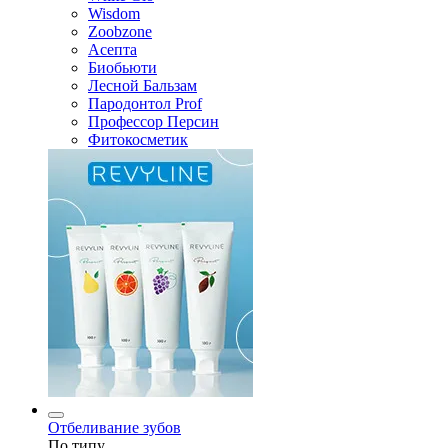
Wisdom
Zoobzone
Асепта
Биобьюти
Лесной Бальзам
Пародонтол Prof
Профессор Персин
Фитокосметик
Отбеливание зубов
По типу