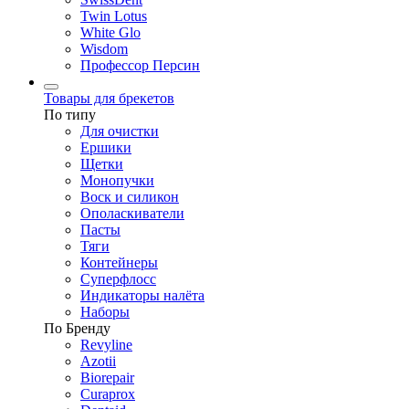
Twin Lotus
White Glo
Wisdom
Профессор Персин
Товары для брекетов
По типу
Для очистки
Ершики
Щетки
Монопучки
Воск и силикон
Ополаскиватели
Пасты
Тяги
Контейнеры
Суперфлосс
Индикаторы налёта
Наборы
По Бренду
Revyline
Azotii
Biorepair
Curaprox