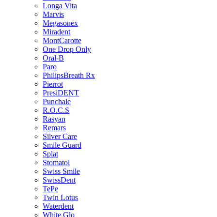
Longa Vita
Marvis
Megasonex
Miradent
MontCarotte
One Drop Only
Oral-B
Paro
PhilipsBreath Rx
Pierrot
PresiDENT
Punchale
R.O.C.S
Rasyan
Remars
Silver Care
Smile Guard
Splat
Stomatol
Swiss Smile
SwissDent
TePe
Twin Lotus
Waterdent
White Glo