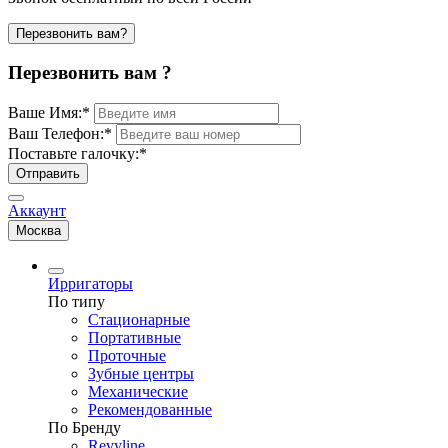
Перезвонить вам?
Перезвонить вам ?
Ваше Имя:
*
Ваш Телефон:
*
Поставьте галочку:
*
Отправить
Аккаунт
Москва
Ирригаторы
По типу
Стационарные
Портативные
Проточные
Зубные центры
Механические
Рекомендованные
По Бренду
Revyline