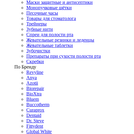
Маски защитные и антисептики
Монопучковые щётки
Песочные часы
Товары для стоматолога
Трейнеры
Зубные нити
Спреи для полости рта
Жевательные резинки и леденцы
Жевательные таблетки
Зубочистки
Препараты при сухости полости рта
Скребки
По Бренду
Revyline
Anya
Azotii
Biorepair
BioXtra
Bluem
Buccotherm
Curaprox
Dentaid
Dr. Steve
Fittydent
Global White