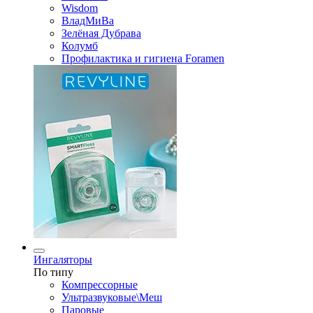
Wisdom
ВладМиВа
Зелёная Дубрава
Колумб
Профилактика и гигиена Foramen
Ингаляторы
По типу
Компрессорные
Ультразвуковые\Меш
Паровые