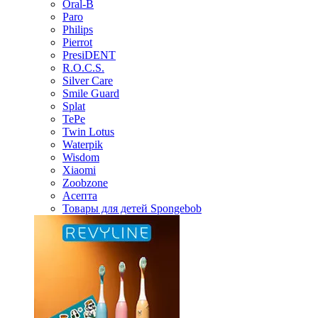
Oral-B
Paro
Philips
Pierrot
PresiDENT
R.O.C.S.
Silver Care
Smile Guard
Splat
TePe
Twin Lotus
Waterpik
Wisdom
Xiaomi
Zoobzone
Асепта
Товары для детей Spongebob