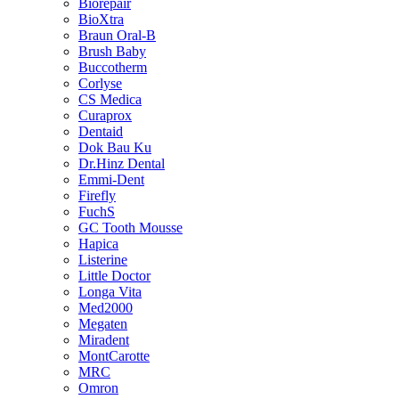
Biorepair
BioXtra
Braun Oral-B
Brush Baby
Buccotherm
Corlyse
CS Medica
Curaprox
Dentaid
Dok Bau Ku
Dr.Hinz Dental
Emmi-Dent
Firefly
FuchS
GC Tooth Mousse
Hapica
Listerine
Little Doctor
Longa Vita
Med2000
Megaten
Miradent
MontCarotte
MRC
Omron