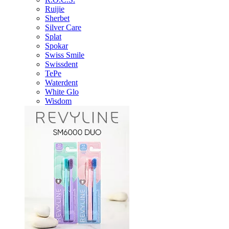
Ruijie
Sherbet
Silver Care
Splat
Spokar
Swiss Smile
Swissdent
TePe
Waterdent
White Glo
Wisdom