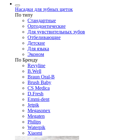
Насадки для зубных щеток
По типу
Стандартные
Ортодонтические
Для чувствительных зубов
Отбеливающие
Детские
Для языка
Эконом
По Бренду
Revyline
B.Well
Braun Oral-B
Brush Baby
CS Medica
D.Fresh
Emmi-dent
Jetpik
Megasonex
Megaten
Philips
Waterpik
Xiaomi