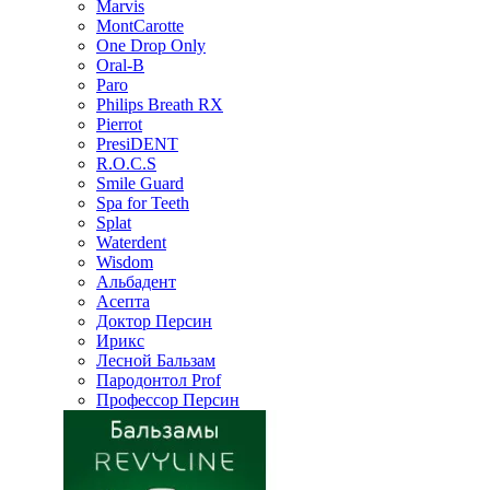
Marvis
MontCarotte
One Drop Only
Oral-B
Paro
Philips Breath RX
Pierrot
PresiDENT
R.O.C.S
Smile Guard
Spa for Teeth
Splat
Waterdent
Wisdom
Альбадент
Асепта
Доктор Персин
Ирикс
Лесной Бальзам
Пародонтол Prof
Профессор Персин