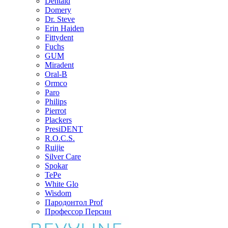
Dentaid
Domery
Dr. Steve
Erin Haiden
Fittydent
Fuchs
GUM
Miradent
Oral-B
Ormco
Paro
Philips
Pierrot
Plackers
PresiDENT
R.O.C.S.
Ruijie
Silver Care
Spokar
TePe
White Glo
Wisdom
Пародонтол Prof
Профессор Персин