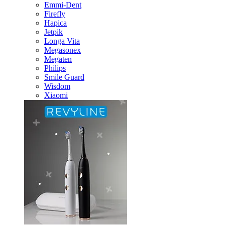
Emmi-Dent
Firefly
Hapica
Jetpik
Longa Vita
Megasonex
Megaten
Philips
Smile Guard
Wisdom
Xiaomi