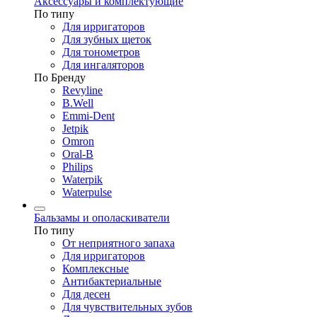
Аксессуары и комплектующие
По типу
Для ирригаторов
Для зубных щеток
Для тонометров
Для ингаляторов
По Бренду
Revyline
B.Well
Emmi-Dent
Jetpik
Omron
Oral-B
Philips
Waterpik
Waterpulse
Бальзамы и ополаскиватели
По типу
От неприятного запаха
Для ирригаторов
Комплексные
Антибактериальные
Для десен
Для чувствительных зубов