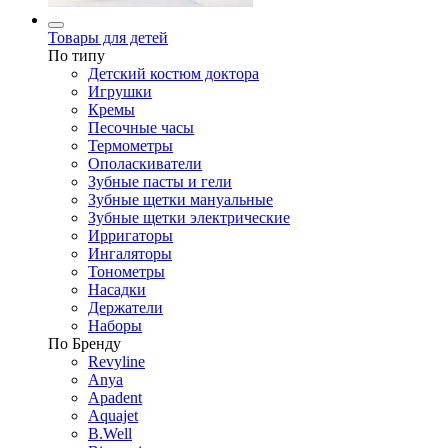
Товары для детей
По типу
Детский костюм доктора
Игрушки
Кремы
Песочные часы
Термометры
Ополаскиватели
Зубные пасты и гели
Зубные щетки мануальные
Зубные щетки электрические
Ирригаторы
Ингаляторы
Тонометры
Насадки
Держатели
Наборы
По Бренду
Revyline
Anya
Apadent
Aquajet
B.Well