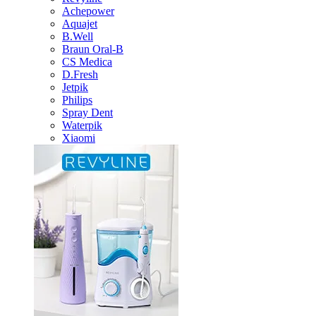
Achepower
Aquajet
B.Well
Braun Oral-B
CS Medica
D.Fresh
Jetpik
Philips
Spray Dent
Waterpik
Xiaomi