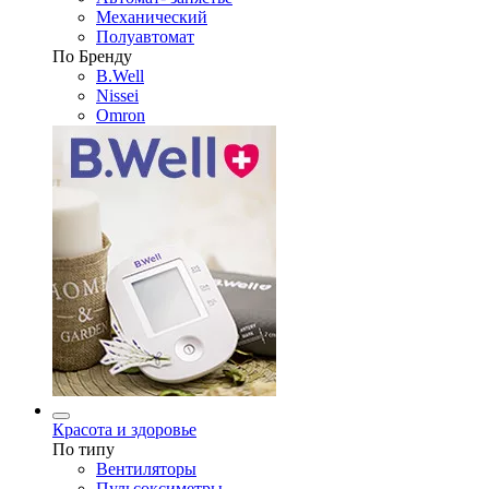
Механический
Полуавтомат
По Бренду
B.Well
Nissei
Omron
Красота и здоровье
По типу
Вентиляторы
Пульсоксиметры