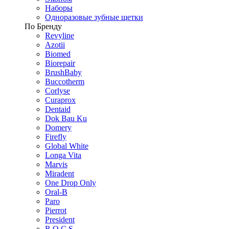
Наборы
Одноразовые зубные щетки
По Бренду
Revyline
Azotii
Biomed
Biorepair
BrushBaby
Buccotherm
Corlyse
Curaprox
Dentaid
Dok Bau Ku
Domery
Firefly
Global White
Longa Vita
Marvis
Miradent
One Drop Only
Oral-B
Paro
Pierrot
President
R.O.C.S.