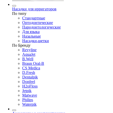
Насадки для ирригаторов
По типу
Стандартные
Ортодонтические
Пародонтологические
Для языка
Назальные
Насадки-щетки
По Бренду
Revyline
AquaJet
B.Well
Braun Oral-B
CS Medica
D.Fresh
Dentalpik
Donfeel
H2oFloss
Jetpik
Matwave
Philips
Waterpik