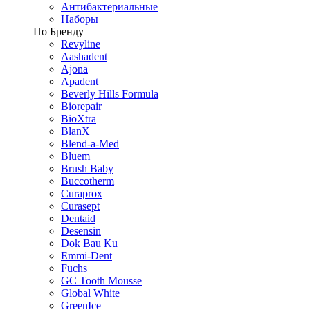
Антибактериальные
Наборы
По Бренду
Revyline
Aashadent
Ajona
Apadent
Beverly Hills Formula
Biorepair
BioXtra
BlanX
Blend-a-Med
Bluem
Brush Baby
Buccotherm
Curaprox
Curasept
Dentaid
Desensin
Dok Bau Ku
Emmi-Dent
Fuchs
GC Tooth Mousse
Global White
GreenIce