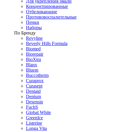
Для укрепления эмали
Концентрированные
Отбеливающие
Противовоспалительные
Пенки
Наборы
По Бренду
Revyline
Beverly Hills Formula
Biomed
Biorepair
BioXtra
Blanx
Bluem
Buccotherm
Curaprox
Curasept
Dentaid
Dentum
Desensin
FuchS
Global White
GreenIce
Listerine
Longa Vita