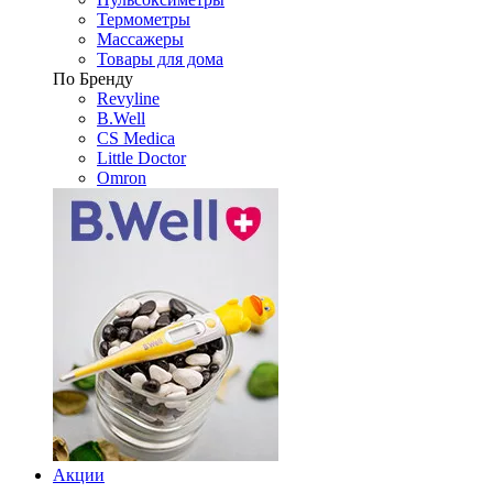
Термометры
Массажеры
Товары для дома
По Бренду
Revyline
B.Well
CS Medica
Little Doctor
Omron
Акции