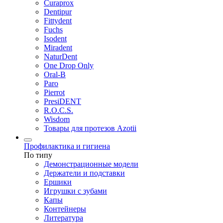
Curaprox
Dentipur
Fittydent
Fuchs
Isodent
Miradent
NaturDent
One Drop Only
Oral-B
Paro
Pierrot
PresiDENT
R.O.C.S.
Wisdom
Товары для протезов Azotii
Профилактика и гигиена
По типу
Демонстрационные модели
Держатели и подставки
Ершики
Игрушки с зубами
Капы
Контейнеры
Литература