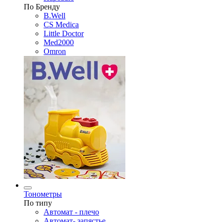
По Бренду
B.Well
CS Medica
Little Doctor
Med2000
Omron
Тонометры
По типу
Автомат - плечо
Автомат- запястье