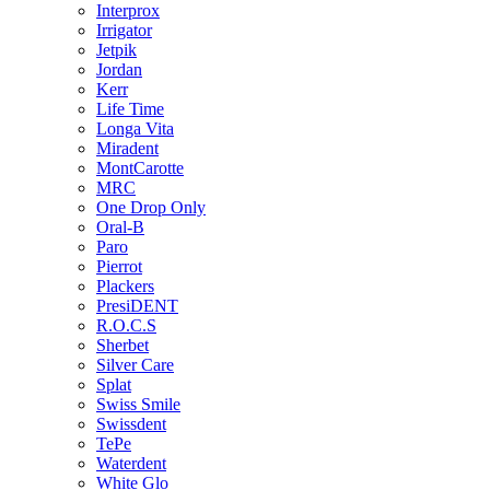
Interprox
Irrigator
Jetpik
Jordan
Kerr
Life Time
Longa Vita
Miradent
MontCarotte
MRC
One Drop Only
Oral-B
Paro
Pierrot
Plackers
PresiDENT
R.O.C.S
Sherbet
Silver Care
Splat
Swiss Smile
Swissdent
TePe
Waterdent
White Glo