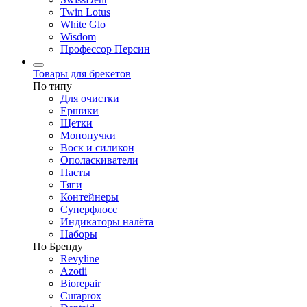
Twin Lotus
White Glo
Wisdom
Профессор Персин
Товары для брекетов
По типу
Для очистки
Ершики
Щетки
Монопучки
Воск и силикон
Ополаскиватели
Пасты
Тяги
Контейнеры
Суперфлосс
Индикаторы налёта
Наборы
По Бренду
Revyline
Azotii
Biorepair
Curaprox