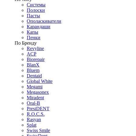
Системы
Полоски
Пасты
Ополаскиватели
Карандаши
Капы
Пенки
По Бренду
Revyline
ACP
Biorepair
BlanX
Bluem
Dentaid
Global White
Megami
Megasonex
Miradent
Oral-B
PresiDENT
R.O.C.S.
Rasyan
Splat
Swiss Smile
SwissDent