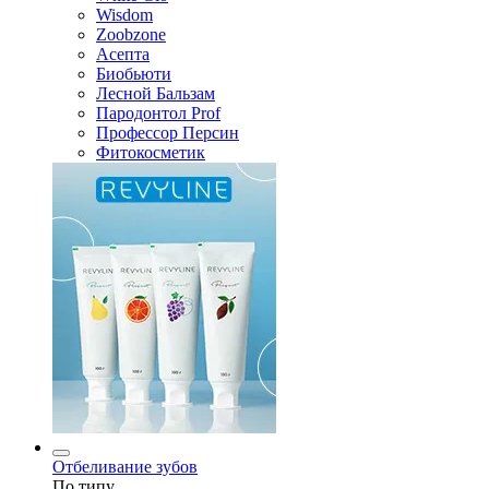
Wisdom
Zoobzone
Асепта
Биобьюти
Лесной Бальзам
Пародонтол Prof
Профессор Персин
Фитокосметик
Отбеливание зубов
По типу