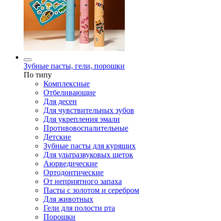
Зубные пасты, гели, порошки
По типу
Комплексные
Отбеливающие
Для десен
Для чувствительных зубов
Для укрепления эмали
Противовоспалительные
Детские
Зубные пасты для курящих
Для ультразвуковых щеток
Аюрведические
Ортодонтические
От неприятного запаха
Пасты с золотом и серебром
Для животных
Гели для полости рта
Порошки