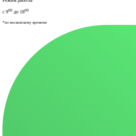
Режим работы
00
00
с 9
до 18
*по московскому времени