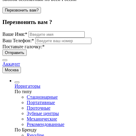
Перезвонить вам?
Перезвонить вам ?
Ваше Имя:
*
Ваш Телефон:
*
Поставьте галочку:
*
Отправить
Аккаунт
Москва
Ирригаторы
По типу
Стационарные
Портативные
Проточные
Зубные центры
Механические
Рекомендованные
По Бренду
Revyline