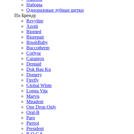
Наборы
Одноразовые зубные щетки
По Бренду
Revyline
Azotii
Biomed
Biorepair
BrushBaby
Buccotherm
Corlyse
Curaprox
Dentaid
Dok Bau Ku
Domery
Firefly
Global White
Longa Vita
Marvis
Miradent
One Drop Only
Oral-B
Paro
Pierrot
President
R.O.C.S.