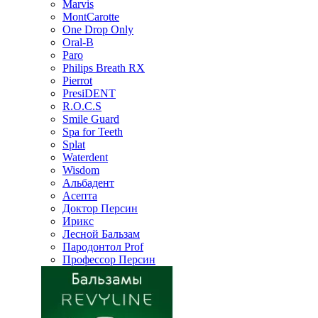
Marvis
MontCarotte
One Drop Only
Oral-B
Paro
Philips Breath RX
Pierrot
PresiDENT
R.O.C.S
Smile Guard
Spa for Teeth
Splat
Waterdent
Wisdom
Альбадент
Асепта
Доктор Персин
Ирикс
Лесной Бальзам
Пародонтол Prof
Профессор Персин