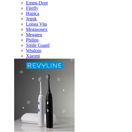
Emmi-Dent
Firefly
Hapica
Jetpik
Longa Vita
Megasonex
Megaten
Philips
Smile Guard
Wisdom
Xiaomi