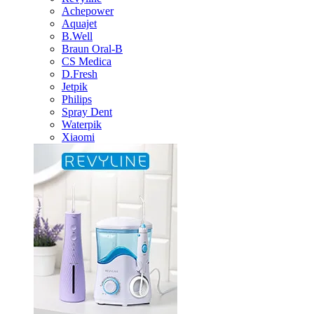
Achepower
Aquajet
B.Well
Braun Oral-B
CS Medica
D.Fresh
Jetpik
Philips
Spray Dent
Waterpik
Xiaomi