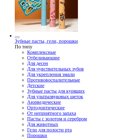
Зубные пасты, гели, порошки
По типу
Комплексные
Отбеливающие
Для десен
Для чувствительных зубов
Для укрепления эмали
Противовоспалительные
Детские
Зубные пасты для курящих
Для ультразвуковых щеток
Аюрведические
Ортодонтические
От неприятного запаха
Пасты с золотом и серебром
Для животных
Гели для полости рта
Порошки