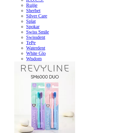
Ruijie
Sherbet
Silver Care
Splat
Spokar
Swiss Smile
Swissdent
TePe
Waterdent
White Glo
Wisdom