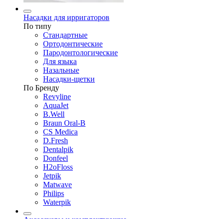
Насадки для ирригаторов
По типу
Стандартные
Ортодонтические
Пародонтологические
Для языка
Назальные
Насадки-щетки
По Бренду
Revyline
AquaJet
B.Well
Braun Oral-B
CS Medica
D.Fresh
Dentalpik
Donfeel
H2oFloss
Jetpik
Matwave
Philips
Waterpik