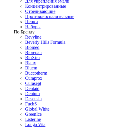
Для укрепления эмали
Концентрированные
Отбеливающие
Противовоспалительные
Пенки
Наборы
По Бренду
Revyline
Beverly Hills Formula
Biomed
Biorepair
BioXtra
Blanx
Bluem
Buccotherm
Curaprox
Curasept
Dentaid
Dentum
Desensin
FuchS
Global White
GreenIce
Listerine
Longa Vita