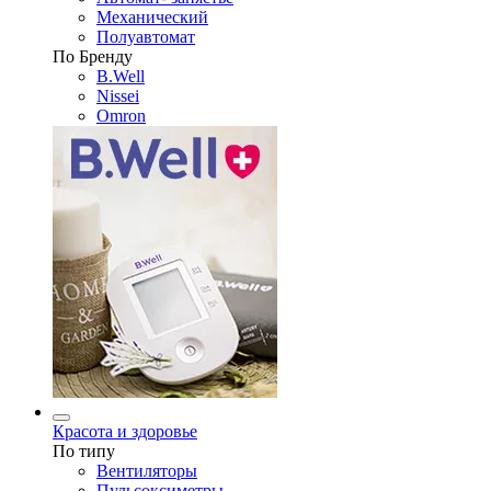
Механический
Полуавтомат
По Бренду
B.Well
Nissei
Omron
Красота и здоровье
По типу
Вентиляторы
Пульсоксиметры