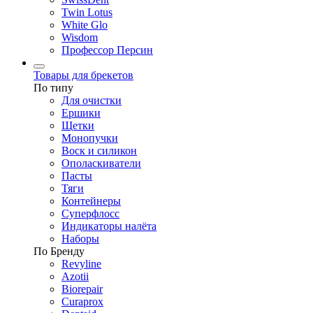
Twin Lotus
White Glo
Wisdom
Профессор Персин
Товары для брекетов
По типу
Для очистки
Ершики
Щетки
Монопучки
Воск и силикон
Ополаскиватели
Пасты
Тяги
Контейнеры
Суперфлосс
Индикаторы налёта
Наборы
По Бренду
Revyline
Azotii
Biorepair
Curaprox