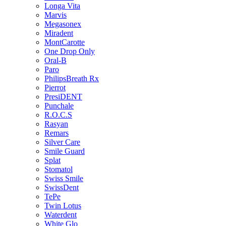
Longa Vita
Marvis
Megasonex
Miradent
MontCarotte
One Drop Only
Oral-B
Paro
PhilipsBreath Rx
Pierrot
PresiDENT
Punchale
R.O.C.S
Rasyan
Remars
Silver Care
Smile Guard
Splat
Stomatol
Swiss Smile
SwissDent
TePe
Twin Lotus
Waterdent
White Glo