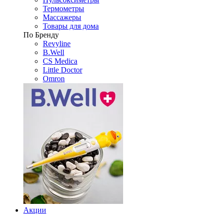
Термометры
Массажеры
Товары для дома
По Бренду
Revyline
B.Well
CS Medica
Little Doctor
Omron
Акции