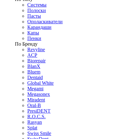
Системы
Полоски
Пасты
Ополаскиватели
Карандаши
Капы
Пенки
По Бренду
Revyline
ACP
Biorepair
BlanX
Bluem
Dentaid
Global White
Megami
Megasonex
Miradent
Oral-B
PresiDENT
R.O.C.S.
Rasyan
Splat
Swiss Smile
SwissDent