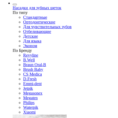
Насадки для зубных щеток
По типу
Стандартные
Ортодонтические
Для чувствительных зубов
Отбеливающие
Детские
Для языка
Эконом
По Бренду
Revyline
B.Well
Braun Oral-B
Brush Baby
CS Medica
D.Fresh
Emmi-dent
Jetpik
Megasonex
Megaten
Philips
Waterpik
Xiaomi