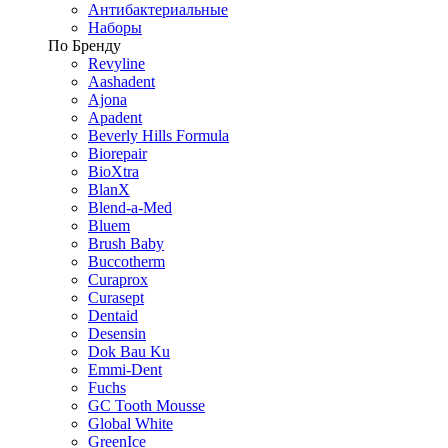
Антибактериальные
Наборы
По Бренду
Revyline
Aashadent
Ajona
Apadent
Beverly Hills Formula
Biorepair
BioXtra
BlanX
Blend-a-Med
Bluem
Brush Baby
Buccotherm
Curaprox
Curasept
Dentaid
Desensin
Dok Bau Ku
Emmi-Dent
Fuchs
GC Tooth Mousse
Global White
GreenIce