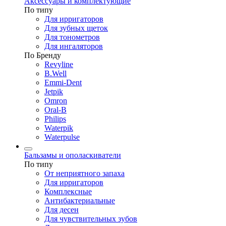
Аксессуары и комплектующие
По типу
Для ирригаторов
Для зубных щеток
Для тонометров
Для ингаляторов
По Бренду
Revyline
B.Well
Emmi-Dent
Jetpik
Omron
Oral-B
Philips
Waterpik
Waterpulse
Бальзамы и ополаскиватели
По типу
От неприятного запаха
Для ирригаторов
Комплексные
Антибактериальные
Для десен
Для чувствительных зубов