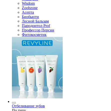
Wisdom
Zoobzone
Асепта
Биобьюти
Лесной Бальзам
Пародонтол Prof
Профессор Персин
Фитокосметик
Отбеливание зубов
По типу