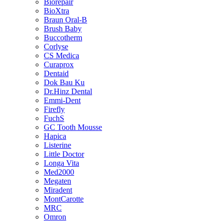
Biorepair
BioXtra
Braun Oral-B
Brush Baby
Buccotherm
Corlyse
CS Medica
Curaprox
Dentaid
Dok Bau Ku
Dr.Hinz Dental
Emmi-Dent
Firefly
FuchS
GC Tooth Mousse
Hapica
Listerine
Little Doctor
Longa Vita
Med2000
Megaten
Miradent
MontCarotte
MRC
Omron