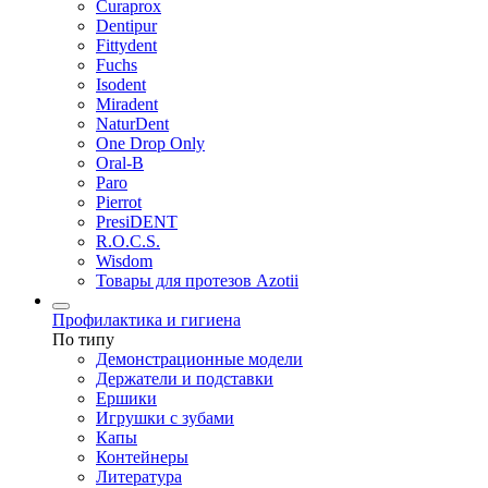
Curaprox
Dentipur
Fittydent
Fuchs
Isodent
Miradent
NaturDent
One Drop Only
Oral-B
Paro
Pierrot
PresiDENT
R.O.C.S.
Wisdom
Товары для протезов Azotii
Профилактика и гигиена
По типу
Демонстрационные модели
Держатели и подставки
Ершики
Игрушки с зубами
Капы
Контейнеры
Литература