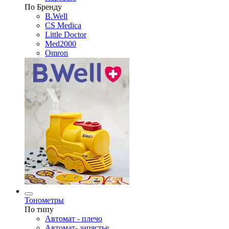
По Бренду
B.Well
CS Medica
Little Doctor
Med2000
Omron
Тонометры
По типу
Автомат - плечо
Автомат- запястье