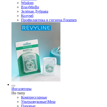
Wisdom
ВладМиВа
Зелёная Дубрава
Колумб
Профилактика и гигиена Foramen
Ингаляторы
По типу
Компрессорные
Ультразвуковые\Меш
Паровые