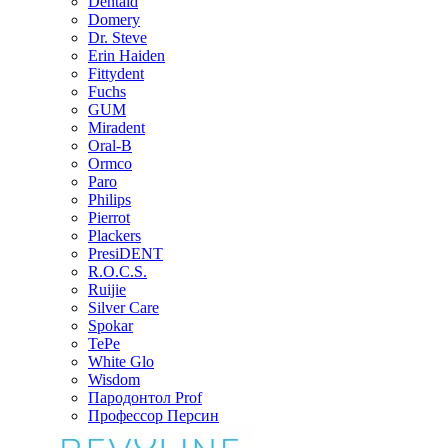
Dentaid
Domery
Dr. Steve
Erin Haiden
Fittydent
Fuchs
GUM
Miradent
Oral-B
Ormco
Paro
Philips
Pierrot
Plackers
PresiDENT
R.O.C.S.
Ruijie
Silver Care
Spokar
TePe
White Glo
Wisdom
Пародонтол Prof
Профессор Персин