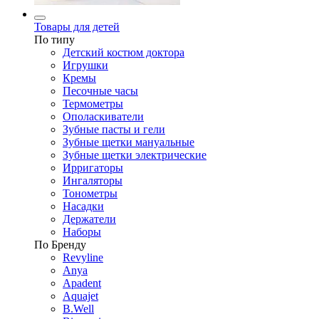
Товары для детей
По типу
Детский костюм доктора
Игрушки
Кремы
Песочные часы
Термометры
Ополаскиватели
Зубные пасты и гели
Зубные щетки мануальные
Зубные щетки электрические
Ирригаторы
Ингаляторы
Тонометры
Насадки
Держатели
Наборы
По Бренду
Revyline
Anya
Apadent
Aquajet
B.Well