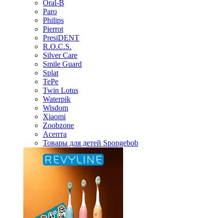
Oral-B
Paro
Philips
Pierrot
PresiDENT
R.O.C.S.
Silver Care
Smile Guard
Splat
TePe
Twin Lotus
Waterpik
Wisdom
Xiaomi
Zoobzone
Асепта
Товары для детей Spongebob