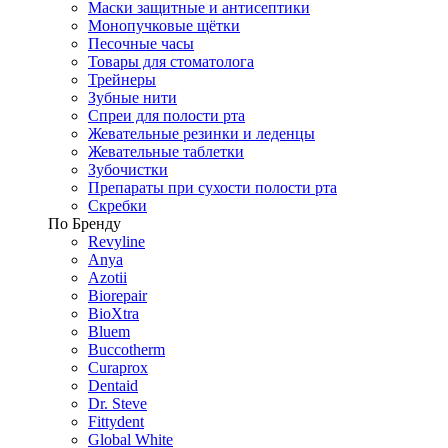
Маски защитные и антисептики
Монопучковые щётки
Песочные часы
Товары для стоматолога
Трейнеры
Зубные нити
Спреи для полости рта
Жевательные резинки и леденцы
Жевательные таблетки
Зубочистки
Препараты при сухости полости рта
Скребки
По Бренду
Revyline
Anya
Azotii
Biorepair
BioXtra
Bluem
Buccotherm
Curaprox
Dentaid
Dr. Steve
Fittydent
Global White