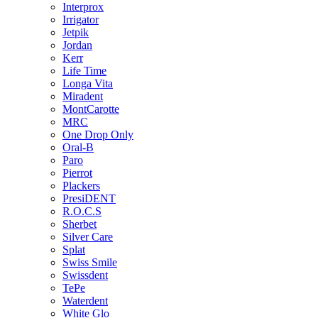
Interprox
Irrigator
Jetpik
Jordan
Kerr
Life Time
Longa Vita
Miradent
MontCarotte
MRC
One Drop Only
Oral-B
Paro
Pierrot
Plackers
PresiDENT
R.O.C.S
Sherbet
Silver Care
Splat
Swiss Smile
Swissdent
TePe
Waterdent
White Glo