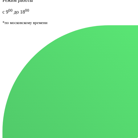
Режим работы
00
00
с 9
до 18
*по московскому времени