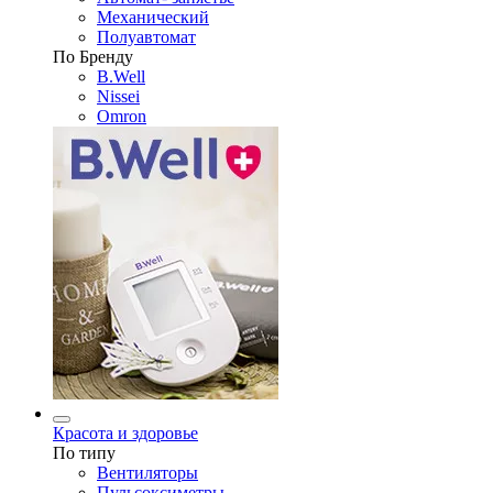
Механический
Полуавтомат
По Бренду
B.Well
Nissei
Omron
Красота и здоровье
По типу
Вентиляторы
Пульсоксиметры