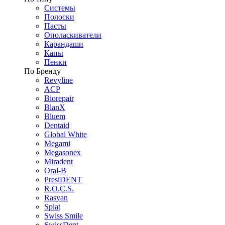
Системы
Полоски
Пасты
Ополаскиватели
Карандаши
Капы
Пенки
По Бренду
Revyline
ACP
Biorepair
BlanX
Bluem
Dentaid
Global White
Megami
Megasonex
Miradent
Oral-B
PresiDENT
R.O.C.S.
Rasyan
Splat
Swiss Smile
SwissDent