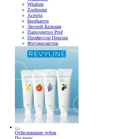
Wisdom
Zoobzone
Асепта
Биобьюти
Лесной Бальзам
Пародонтол Prof
Профессор Персин
Фитокосметик
Отбеливание зубов
По типу