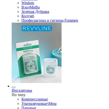
Wisdom
ВладМиВа
Зелёная Дубрава
Колумб
Профилактика и гигиена Foramen
Ингаляторы
По типу
Компрессорные
Ультразвуковые\Меш
Паровые