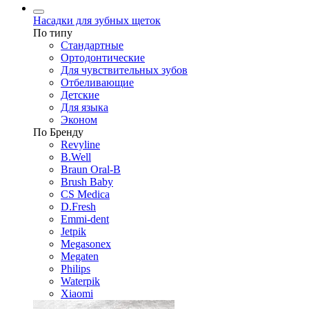
Насадки для зубных щеток
По типу
Стандартные
Ортодонтические
Для чувствительных зубов
Отбеливающие
Детские
Для языка
Эконом
По Бренду
Revyline
B.Well
Braun Oral-B
Brush Baby
CS Medica
D.Fresh
Emmi-dent
Jetpik
Megasonex
Megaten
Philips
Waterpik
Xiaomi