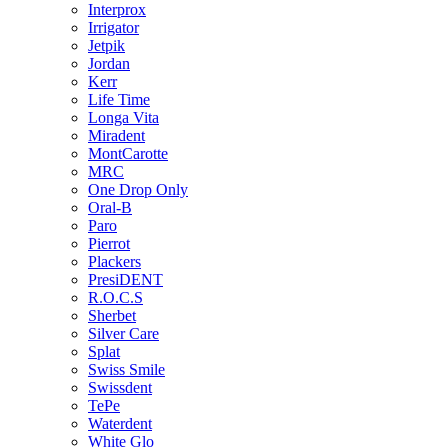
Interprox
Irrigator
Jetpik
Jordan
Kerr
Life Time
Longa Vita
Miradent
MontCarotte
MRC
One Drop Only
Oral-B
Paro
Pierrot
Plackers
PresiDENT
R.O.C.S
Sherbet
Silver Care
Splat
Swiss Smile
Swissdent
TePe
Waterdent
White Glo