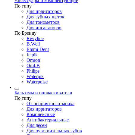
Аксессуары и комплектующие
По типу
Для ирригаторов
Для зубных щеток
Для тонометров
Для ингаляторов
По Бренду
Revyline
B.Well
Emmi-Dent
Jetpik
Omron
Oral-B
Philips
Waterpik
Waterpulse
Бальзамы и ополаскиватели
По типу
От неприятного запаха
Для ирригаторов
Комплексные
Антибактериальные
Для десен
Для чувствительных зубов