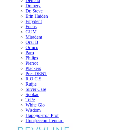
Dentaid
Domery
Dr. Steve
Erin Haiden
Fittydent
Fuchs
GUM
Miradent
Oral-B
Ormco
Paro
Philips
Pierrot
Plackers
PresiDENT
R.O.C.S.
Ruijie
Silver Care
Spokar
TePe
White Glo
Wisdom
Пародонтол Prof
Профессор Персин