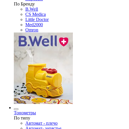
По Бренду
B.Well
CS Medica
Little Doctor
Med2000
Omron
Тонометры
По типу
Автомат - плечо
Автомат- запястье