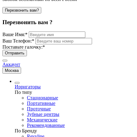
Перезвонить вам?
Перезвонить вам ?
Ваше Имя:
*
Ваш Телефон:
*
Поставьте галочку:
*
Отправить
Аккаунт
Москва
Ирригаторы
По типу
Стационарные
Портативные
Проточные
Зубные центры
Механические
Рекомендованные
По Бренду
Revyline