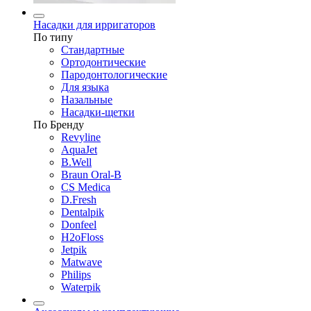
Насадки для ирригаторов
По типу
Стандартные
Ортодонтические
Пародонтологические
Для языка
Назальные
Насадки-щетки
По Бренду
Revyline
AquaJet
B.Well
Braun Oral-B
CS Medica
D.Fresh
Dentalpik
Donfeel
H2oFloss
Jetpik
Matwave
Philips
Waterpik