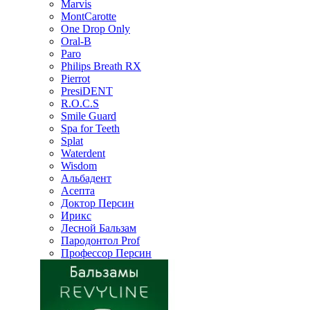
Marvis
MontCarotte
One Drop Only
Oral-B
Paro
Philips Breath RX
Pierrot
PresiDENT
R.O.C.S
Smile Guard
Spa for Teeth
Splat
Waterdent
Wisdom
Альбадент
Асепта
Доктор Персин
Ирикс
Лесной Бальзам
Пародонтол Prof
Профессор Персин