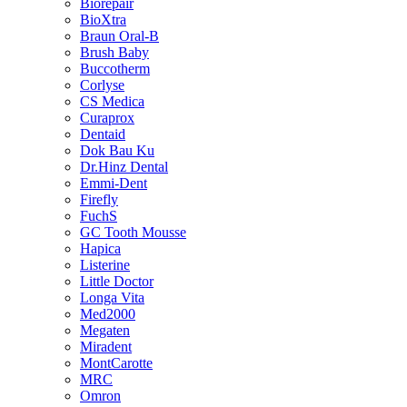
Biorepair
BioXtra
Braun Oral-B
Brush Baby
Buccotherm
Corlyse
CS Medica
Curaprox
Dentaid
Dok Bau Ku
Dr.Hinz Dental
Emmi-Dent
Firefly
FuchS
GC Tooth Mousse
Hapica
Listerine
Little Doctor
Longa Vita
Med2000
Megaten
Miradent
MontCarotte
MRC
Omron