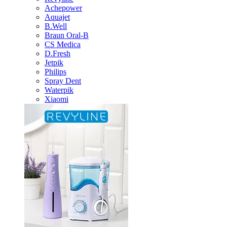
Achepower
Aquajet
B.Well
Braun Oral-B
CS Medica
D.Fresh
Jetpik
Philips
Spray Dent
Waterpik
Xiaomi