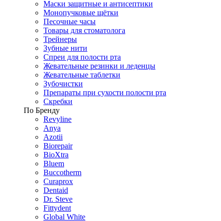
Маски защитные и антисептики
Монопучковые щётки
Песочные часы
Товары для стоматолога
Трейнеры
Зубные нити
Спреи для полости рта
Жевательные резинки и леденцы
Жевательные таблетки
Зубочистки
Препараты при сухости полости рта
Скребки
По Бренду
Revyline
Anya
Azotii
Biorepair
BioXtra
Bluem
Buccotherm
Curaprox
Dentaid
Dr. Steve
Fittydent
Global White