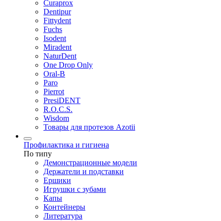
Curaprox
Dentipur
Fittydent
Fuchs
Isodent
Miradent
NaturDent
One Drop Only
Oral-B
Paro
Pierrot
PresiDENT
R.O.C.S.
Wisdom
Товары для протезов Azotii
Профилактика и гигиена
По типу
Демонстрационные модели
Держатели и подставки
Ершики
Игрушки с зубами
Капы
Контейнеры
Литература