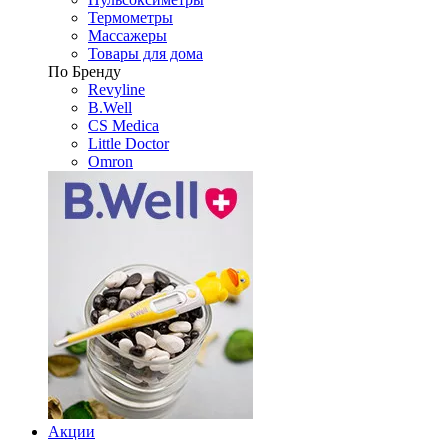
Термометры
Массажеры
Товары для дома
По Бренду
Revyline
B.Well
CS Medica
Little Doctor
Omron
Акции