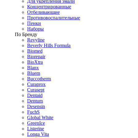
Для укрепления эмали
Концентрированные
Отбеливающие
Противовоспалительные
Пенки
Наборы
По Бренду
Revyline
Beverly Hills Formula
Biomed
Biorepair
BioXtra
Blanx
Bluem
Buccotherm
Curaprox
Curasept
Dentaid
Dentum
Desensin
FuchS
Global White
GreenIce
Listerine
Longa Vita