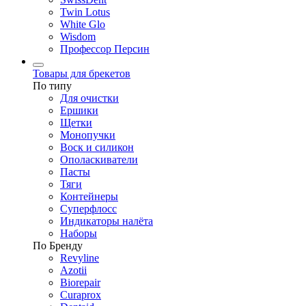
Twin Lotus
White Glo
Wisdom
Профессор Персин
Товары для брекетов
По типу
Для очистки
Ершики
Щетки
Монопучки
Воск и силикон
Ополаскиватели
Пасты
Тяги
Контейнеры
Суперфлосс
Индикаторы налёта
Наборы
По Бренду
Revyline
Azotii
Biorepair
Curaprox