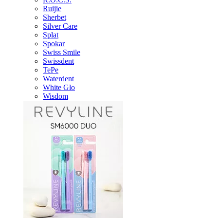
Ruijie
Sherbet
Silver Care
Splat
Spokar
Swiss Smile
Swissdent
TePe
Waterdent
White Glo
Wisdom