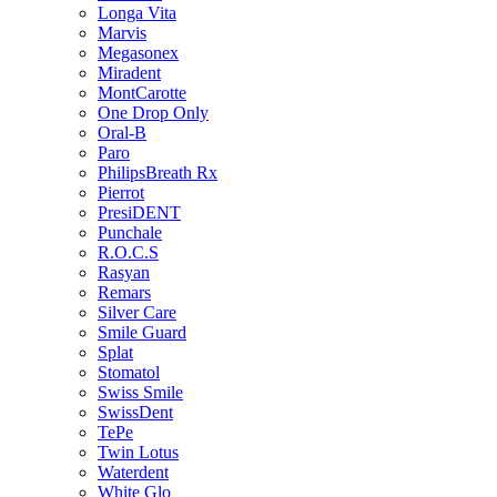
Longa Vita
Marvis
Megasonex
Miradent
MontCarotte
One Drop Only
Oral-B
Paro
PhilipsBreath Rx
Pierrot
PresiDENT
Punchale
R.O.C.S
Rasyan
Remars
Silver Care
Smile Guard
Splat
Stomatol
Swiss Smile
SwissDent
TePe
Twin Lotus
Waterdent
White Glo