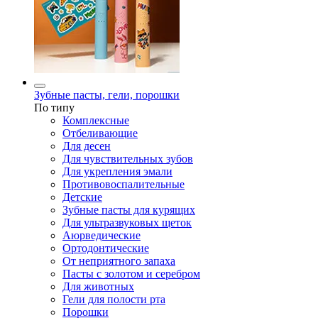
Зубные пасты, гели, порошки
По типу
Комплексные
Отбеливающие
Для десен
Для чувствительных зубов
Для укрепления эмали
Противовоспалительные
Детские
Зубные пасты для курящих
Для ультразвуковых щеток
Аюрведические
Ортодонтические
От неприятного запаха
Пасты с золотом и серебром
Для животных
Гели для полости рта
Порошки