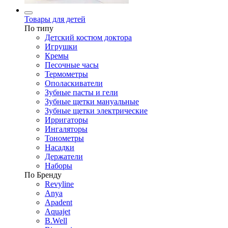
Товары для детей
По типу
Детский костюм доктора
Игрушки
Кремы
Песочные часы
Термометры
Ополаскиватели
Зубные пасты и гели
Зубные щетки мануальные
Зубные щетки электрические
Ирригаторы
Ингаляторы
Тонометры
Насадки
Держатели
Наборы
По Бренду
Revyline
Anya
Apadent
Aquajet
B.Well