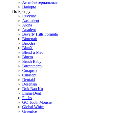
Антибактериальные
Наборы
По Бренду
Revyline
Aashadent
Ajona
Apadent
Beverly Hills Formula
Biorepair
BioXtra
BlanX
Blend-a-Med
Bluem
Brush Baby
Buccotherm
Curaprox
Curasept
Dentaid
Desensin
Dok Bau Ku
Emmi-Dent
Fuchs
GC Tooth Mousse
Global White
GreenIce