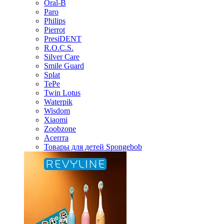
Oral-B
Paro
Philips
Pierrot
PresiDENT
R.O.C.S.
Silver Care
Smile Guard
Splat
TePe
Twin Lotus
Waterpik
Wisdom
Xiaomi
Zoobzone
Асепта
Товары для детей Spongebob