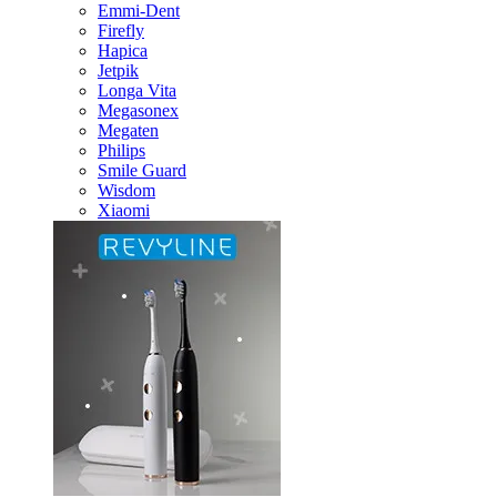
Emmi-Dent
Firefly
Hapica
Jetpik
Longa Vita
Megasonex
Megaten
Philips
Smile Guard
Wisdom
Xiaomi