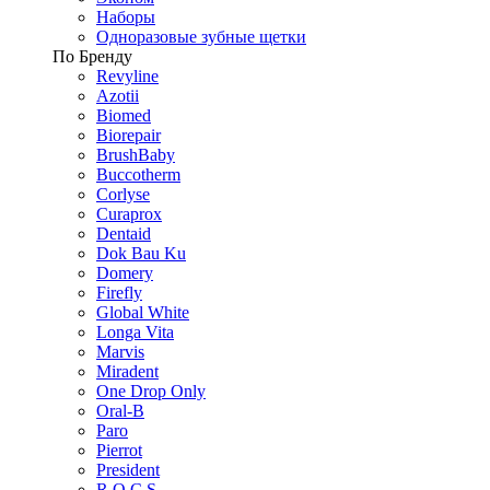
Наборы
Одноразовые зубные щетки
По Бренду
Revyline
Azotii
Biomed
Biorepair
BrushBaby
Buccotherm
Corlyse
Curaprox
Dentaid
Dok Bau Ku
Domery
Firefly
Global White
Longa Vita
Marvis
Miradent
One Drop Only
Oral-B
Paro
Pierrot
President
R.O.C.S.