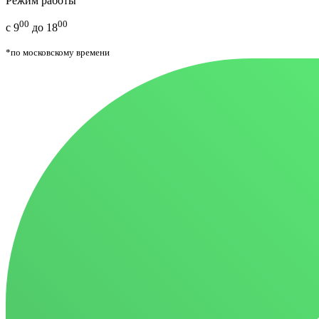
Режим работы
00
00
с 9
до 18
*по московскому времени