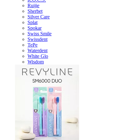
Ruijie
Sherbet
Silver Care
Splat
Spokar
Swiss Smile
Swissdent
TePe
Waterdent
White Glo
Wisdom