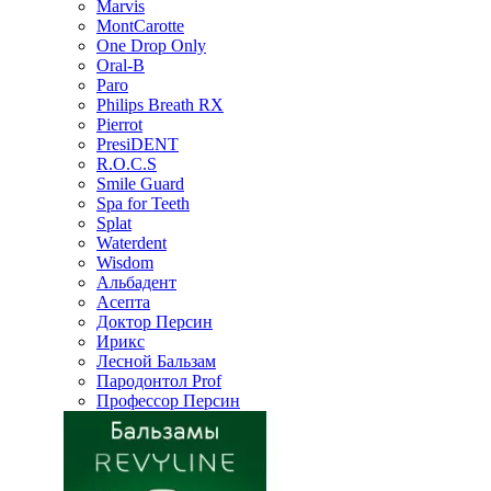
Marvis
MontCarotte
One Drop Only
Oral-B
Paro
Philips Breath RX
Pierrot
PresiDENT
R.O.C.S
Smile Guard
Spa for Teeth
Splat
Waterdent
Wisdom
Альбадент
Асепта
Доктор Персин
Ирикс
Лесной Бальзам
Пародонтол Prof
Профессор Персин