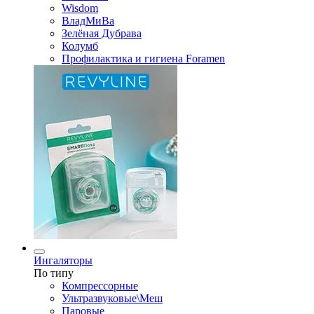
Wisdom
ВладМиВа
Зелёная Дубрава
Колумб
Профилактика и гигиена Foramen
Ингаляторы
По типу
Компрессорные
Ультразвуковые\Меш
Паровые