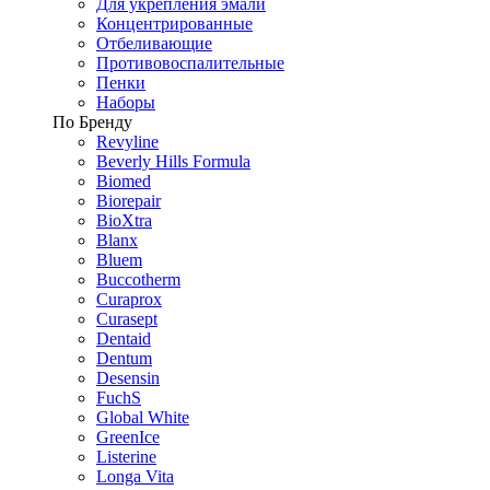
Для укрепления эмали
Концентрированные
Отбеливающие
Противовоспалительные
Пенки
Наборы
По Бренду
Revyline
Beverly Hills Formula
Biomed
Biorepair
BioXtra
Blanx
Bluem
Buccotherm
Curaprox
Curasept
Dentaid
Dentum
Desensin
FuchS
Global White
GreenIce
Listerine
Longa Vita