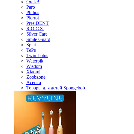
Oral-B
Paro
Philips
Pierrot
PresiDENT
R.O.C.S.
Silver Care
Smile Guard
Splat
TePe
Twin Lotus
Waterpik
Wisdom
Xiaomi
Zoobzone
Асепта
Товары для детей Spongebob