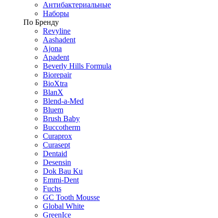
Антибактериальные
Наборы
По Бренду
Revyline
Aashadent
Ajona
Apadent
Beverly Hills Formula
Biorepair
BioXtra
BlanX
Blend-a-Med
Bluem
Brush Baby
Buccotherm
Curaprox
Curasept
Dentaid
Desensin
Dok Bau Ku
Emmi-Dent
Fuchs
GC Tooth Mousse
Global White
GreenIce