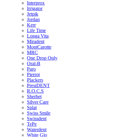
Interprox
Irrigator
Jetpik
Jordan
Kerr
Life Time
Longa Vita
Miradent
MontCarotte
MRC
One Drop Only
Oral-B
Paro
Pierrot
Plackers
PresiDENT
R.O.C.S
Sherbet
Silver Care
Splat
Swiss Smile
Swissdent
TePe
Waterdent
White Glo