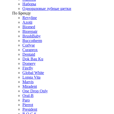
Наборы
Одноразовые зубные щетки
По Бренду
Revyline
Azotii
Biomed
Biorepair
BrushBaby
Buccotherm
Corlyse
Curaprox
Dentaid
Dok Bau Ku
Domery
Firefly
Global White
Longa Vita
Marvis
Miradent
One Drop Only
Oral-B
Paro
Pierrot
President
R.O.C.S.