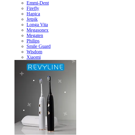
Emmi-Dent
Firefly
Hapica
Jetpik
Longa Vita
Megasonex
Megaten
Philips
Smile Guard
Wisdom
Xiaomi