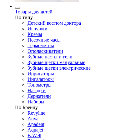
Товары для детей
По типу
Детский костюм доктора
Игрушки
Кремы
Песочные часы
Термометры
Ополаскиватели
Зубные пасты и гели
Зубные щетки мануальные
Зубные щетки электрические
Ирригаторы
Ингаляторы
Тонометры
Насадки
Держатели
Наборы
По Бренду
Revyline
Anya
Apadent
Aquajet
B.Well