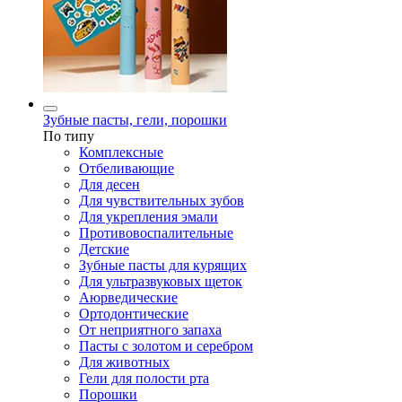
Зубные пасты, гели, порошки
По типу
Комплексные
Отбеливающие
Для десен
Для чувствительных зубов
Для укрепления эмали
Противовоспалительные
Детские
Зубные пасты для курящих
Для ультразвуковых щеток
Аюрведические
Ортодонтические
От неприятного запаха
Пасты с золотом и серебром
Для животных
Гели для полости рта
Порошки