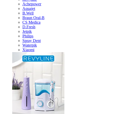
Achepower
Aquajet
B.Well
Braun Oral-B
CS Medica
D.Fresh
Jetpik
Philips
Spray Dent
Waterpik
Xiaomi