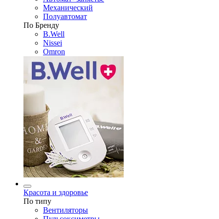
Механический
Полуавтомат
По Бренду
B.Well
Nissei
Omron
Красота и здоровье
По типу
Вентиляторы
Пульсоксиметры