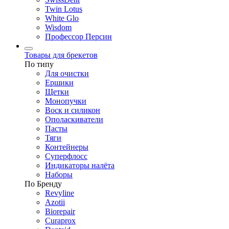
Twin Lotus
White Glo
Wisdom
Профессор Персин
Товары для брекетов
По типу
Для очистки
Ершики
Щетки
Монопучки
Воск и силикон
Ополаскиватели
Пасты
Тяги
Контейнеры
Суперфлосс
Индикаторы налёта
Наборы
По Бренду
Revyline
Azotii
Biorepair
Curaprox