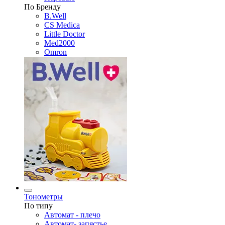
По Бренду
B.Well
CS Medica
Little Doctor
Med2000
Omron
Тонометры
По типу
Автомат - плечо
Автомат- запястье