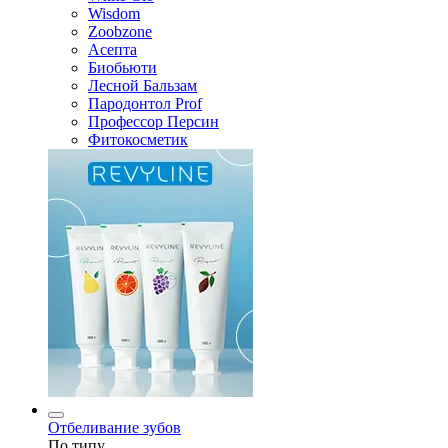
Wisdom
Zoobzone
Асепта
Биобьюти
Лесной Бальзам
Пародонтол Prof
Профессор Персин
Фитокосметик
Отбеливание зубов
По типу