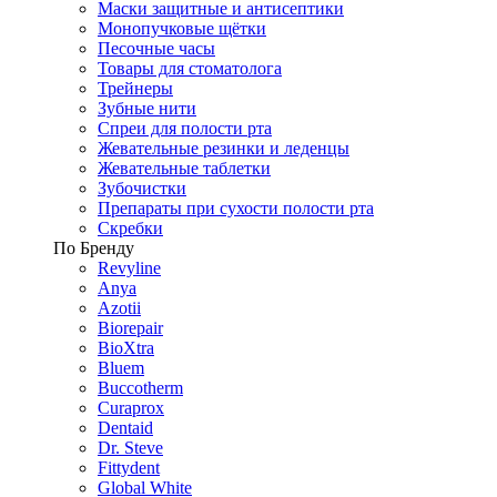
Маски защитные и антисептики
Монопучковые щётки
Песочные часы
Товары для стоматолога
Трейнеры
Зубные нити
Спреи для полости рта
Жевательные резинки и леденцы
Жевательные таблетки
Зубочистки
Препараты при сухости полости рта
Скребки
По Бренду
Revyline
Anya
Azotii
Biorepair
BioXtra
Bluem
Buccotherm
Curaprox
Dentaid
Dr. Steve
Fittydent
Global White