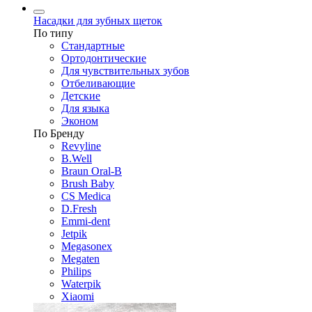
Насадки для зубных щеток
По типу
Стандартные
Ортодонтические
Для чувствительных зубов
Отбеливающие
Детские
Для языка
Эконом
По Бренду
Revyline
B.Well
Braun Oral-B
Brush Baby
CS Medica
D.Fresh
Emmi-dent
Jetpik
Megasonex
Megaten
Philips
Waterpik
Xiaomi