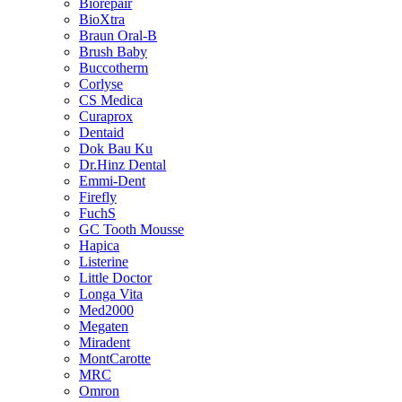
Biorepair
BioXtra
Braun Oral-B
Brush Baby
Buccotherm
Corlyse
CS Medica
Curaprox
Dentaid
Dok Bau Ku
Dr.Hinz Dental
Emmi-Dent
Firefly
FuchS
GC Tooth Mousse
Hapica
Listerine
Little Doctor
Longa Vita
Med2000
Megaten
Miradent
MontCarotte
MRC
Omron