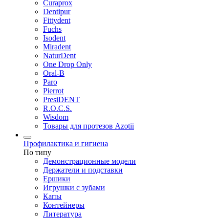
Curaprox
Dentipur
Fittydent
Fuchs
Isodent
Miradent
NaturDent
One Drop Only
Oral-B
Paro
Pierrot
PresiDENT
R.O.C.S.
Wisdom
Товары для протезов Azotii
Профилактика и гигиена
По типу
Демонстрационные модели
Держатели и подставки
Ершики
Игрушки с зубами
Капы
Контейнеры
Литература