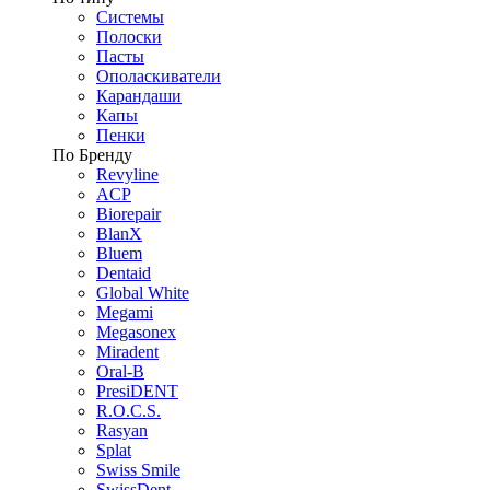
Системы
Полоски
Пасты
Ополаскиватели
Карандаши
Капы
Пенки
По Бренду
Revyline
ACP
Biorepair
BlanX
Bluem
Dentaid
Global White
Megami
Megasonex
Miradent
Oral-B
PresiDENT
R.O.C.S.
Rasyan
Splat
Swiss Smile
SwissDent