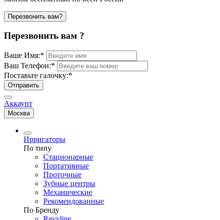
Перезвонить вам?
Перезвонить вам ?
Ваше Имя:
*
Ваш Телефон:
*
Поставьте галочку:
*
Отправить
Аккаунт
Москва
Ирригаторы
По типу
Стационарные
Портативные
Проточные
Зубные центры
Механические
Рекомендованные
По Бренду
Revyline