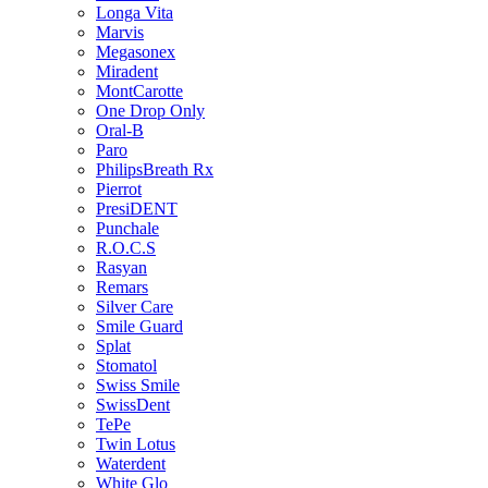
Longa Vita
Marvis
Megasonex
Miradent
MontCarotte
One Drop Only
Oral-B
Paro
PhilipsBreath Rx
Pierrot
PresiDENT
Punchale
R.O.C.S
Rasyan
Remars
Silver Care
Smile Guard
Splat
Stomatol
Swiss Smile
SwissDent
TePe
Twin Lotus
Waterdent
White Glo