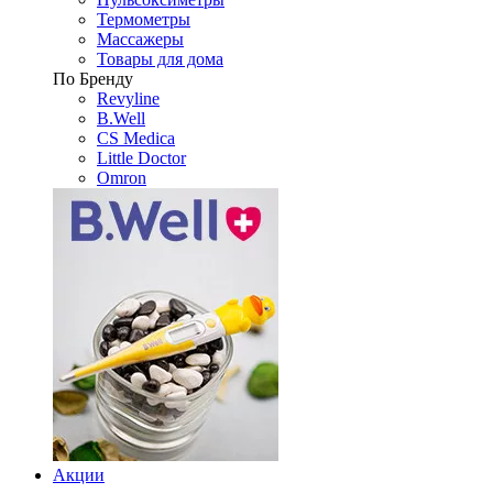
Термометры
Массажеры
Товары для дома
По Бренду
Revyline
B.Well
CS Medica
Little Doctor
Omron
Акции