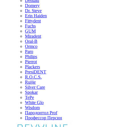
Dentaid
Domery
Dr. Steve
Erin Haiden
Fittydent
Fuchs
GUM
Miradent
Oral-B
Ormco
Paro
Philips
Pierrot
Plackers
PresiDENT
R.O.C.S.
Ruijie
Silver Care
Spokar
TePe
White Glo
Wisdom
Пародонтол Prof
Профессор Персин