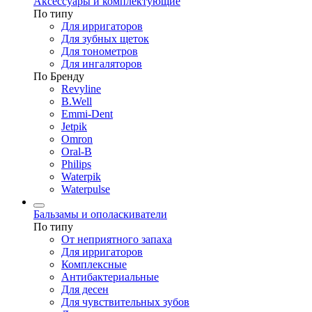
Аксессуары и комплектующие
По типу
Для ирригаторов
Для зубных щеток
Для тонометров
Для ингаляторов
По Бренду
Revyline
B.Well
Emmi-Dent
Jetpik
Omron
Oral-B
Philips
Waterpik
Waterpulse
Бальзамы и ополаскиватели
По типу
От неприятного запаха
Для ирригаторов
Комплексные
Антибактериальные
Для десен
Для чувствительных зубов