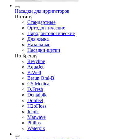
Насадки для ирригаторов
По типу
Стандартные
Ортодонтические
Пародонтологические
Для языка
Назальные
Насадки-щетки
По Бренду
Revyline
AquaJet
B.Well
Braun Oral-B
CS Medica
D.Fresh
Dentalpik
Donfeel
H2oFloss
Jetpik
Matwave
Philips
Waterpik