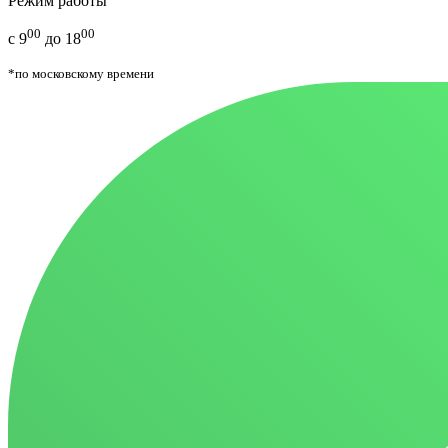
Режим работы
00
00
с 9
до 18
*по московскому времени