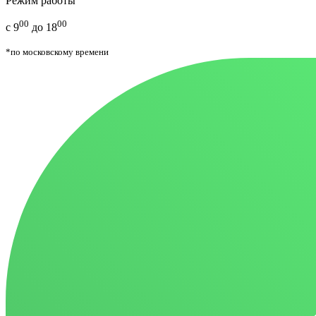
Режим работы
00
00
с 9
до 18
*по московскому времени