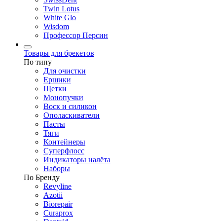
Twin Lotus
White Glo
Wisdom
Профессор Персин
Товары для брекетов
По типу
Для очистки
Ершики
Щетки
Монопучки
Воск и силикон
Ополаскиватели
Пасты
Тяги
Контейнеры
Суперфлосс
Индикаторы налёта
Наборы
По Бренду
Revyline
Azotii
Biorepair
Curaprox