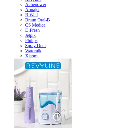
Achepower
Aquajet
B.Well
Braun Oral-B
CS Medica
D.Fresh
Jetpik
Philips
Spray Dent
Waterpik
Xiaomi