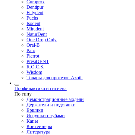
Curaprox
Dentipur
Fittydent
Fuchs
Isodent
Miradent
NaturDent
One Drop Only
Oral-B
Paro
Pierrot
PresiDENT
R.O.C.S.
Wisdom
Товары для протезов Azotii
Профилактика и гигиена
По типу
Демонстрационные модели
Держатели и подставки
Ершики
Игрушки с зубами
Капы
Контейнеры
Литература