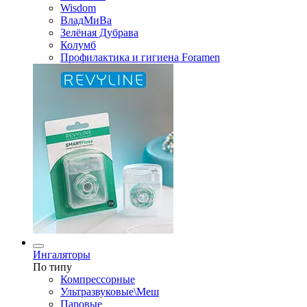
Wisdom
ВладМиВа
Зелёная Дубрава
Колумб
Профилактика и гигиена Foramen
Ингаляторы
По типу
Компрессорные
Ультразвуковые\Меш
Паровые