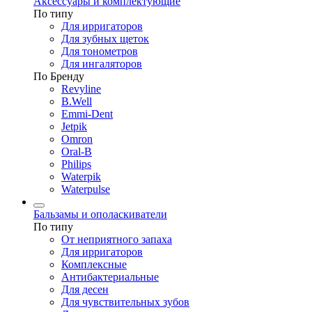
Аксессуары и комплектующие
По типу
Для ирригаторов
Для зубных щеток
Для тонометров
Для ингаляторов
По Бренду
Revyline
B.Well
Emmi-Dent
Jetpik
Omron
Oral-B
Philips
Waterpik
Waterpulse
Бальзамы и ополаскиватели
По типу
От неприятного запаха
Для ирригаторов
Комплексные
Антибактериальные
Для десен
Для чувствительных зубов