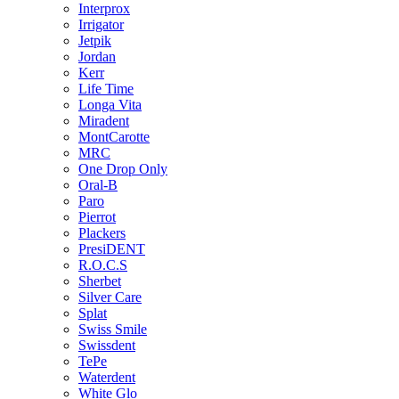
Interprox
Irrigator
Jetpik
Jordan
Kerr
Life Time
Longa Vita
Miradent
MontCarotte
MRC
One Drop Only
Oral-B
Paro
Pierrot
Plackers
PresiDENT
R.O.C.S
Sherbet
Silver Care
Splat
Swiss Smile
Swissdent
TePe
Waterdent
White Glo