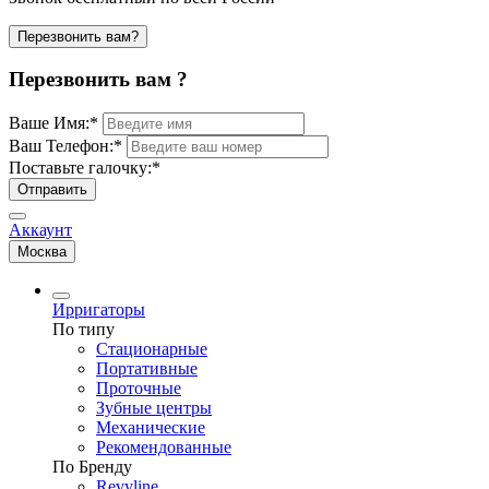
Перезвонить вам?
Перезвонить вам ?
Ваше Имя:
*
Ваш Телефон:
*
Поставьте галочку:
*
Отправить
Аккаунт
Москва
Ирригаторы
По типу
Стационарные
Портативные
Проточные
Зубные центры
Механические
Рекомендованные
По Бренду
Revyline