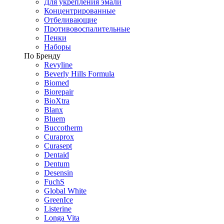
Для укрепления эмали
Концентрированные
Отбеливающие
Противовоспалительные
Пенки
Наборы
По Бренду
Revyline
Beverly Hills Formula
Biomed
Biorepair
BioXtra
Blanx
Bluem
Buccotherm
Curaprox
Curasept
Dentaid
Dentum
Desensin
FuchS
Global White
GreenIce
Listerine
Longa Vita