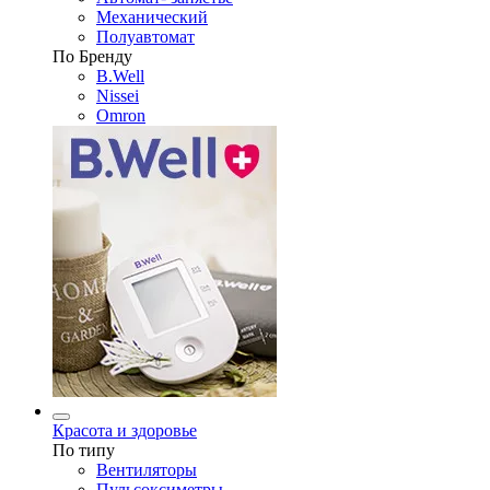
Механический
Полуавтомат
По Бренду
B.Well
Nissei
Omron
Красота и здоровье
По типу
Вентиляторы
Пульсоксиметры