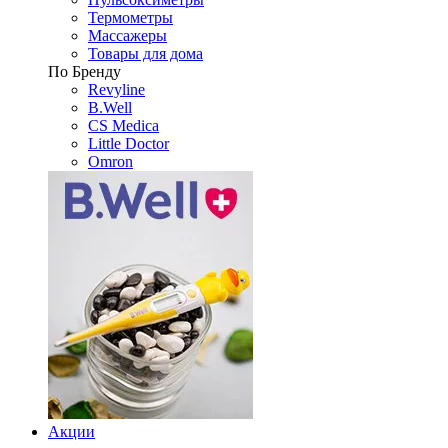
Термометры
Массажеры
Товары для дома
По Бренду
Revyline
B.Well
CS Medica
Little Doctor
Omron
Акции