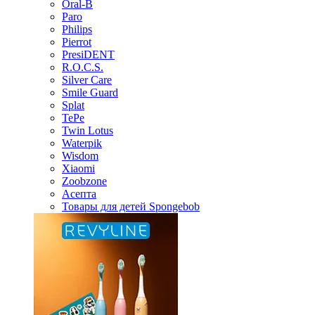
Oral-B
Paro
Philips
Pierrot
PresiDENT
R.O.C.S.
Silver Care
Smile Guard
Splat
TePe
Twin Lotus
Waterpik
Wisdom
Xiaomi
Zoobzone
Асепта
Товары для детей Spongebob