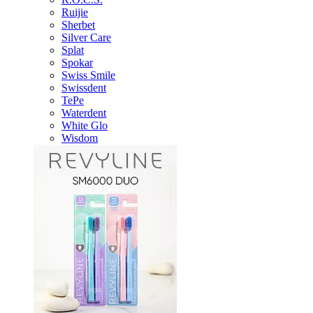
Ruijie
Sherbet
Silver Care
Splat
Spokar
Swiss Smile
Swissdent
TePe
Waterdent
White Glo
Wisdom