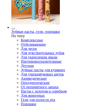
Зубные пасты, гели, порошки
По типу
Комплексные
Отбеливающие
Для десен
Для чувствительных зубов
Для укрепления эмали
Противовоспалительные
Детские
Зубные пасты для курящих
Для ультразвуковых щеток
Аюрведические
Ортодонтические
От неприятного запаха
Пасты с золотом и серебром
Для животных
Гели для полости рта
Порошки