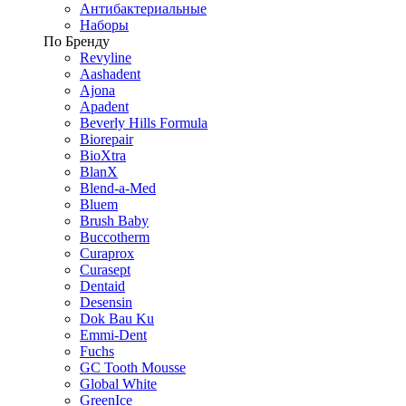
Антибактериальные
Наборы
По Бренду
Revyline
Aashadent
Ajona
Apadent
Beverly Hills Formula
Biorepair
BioXtra
BlanX
Blend-a-Med
Bluem
Brush Baby
Buccotherm
Curaprox
Curasept
Dentaid
Desensin
Dok Bau Ku
Emmi-Dent
Fuchs
GC Tooth Mousse
Global White
GreenIce