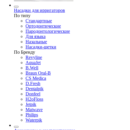
Насадки для ирригаторов
По типу
Стандартные
Ортодонтические
Пародонтологические
Для языка
Назальные
Насадки-щетки
По Бренду
Revyline
AquaJet
B.Well
Braun Oral-B
CS Medica
D.Fresh
Dentalpik
Donfeel
H2oFloss
Jetpik
Matwave
Philips
Waterpik