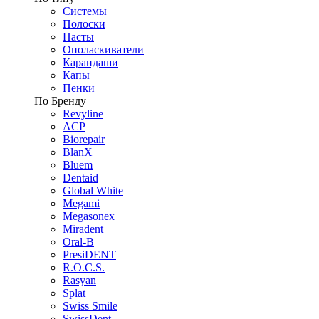
Системы
Полоски
Пасты
Ополаскиватели
Карандаши
Капы
Пенки
По Бренду
Revyline
ACP
Biorepair
BlanX
Bluem
Dentaid
Global White
Megami
Megasonex
Miradent
Oral-B
PresiDENT
R.O.C.S.
Rasyan
Splat
Swiss Smile
SwissDent