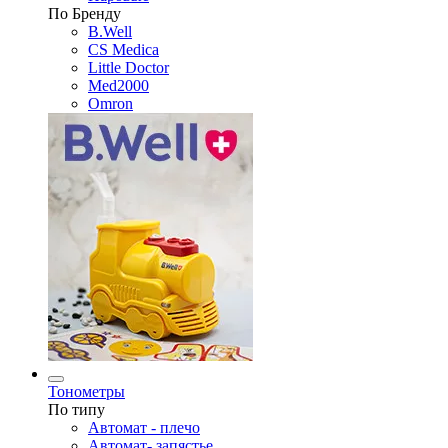
По Бренду
B.Well
CS Medica
Little Doctor
Med2000
Omron
Тонометры
По типу
Автомат - плечо
Автомат- запястье