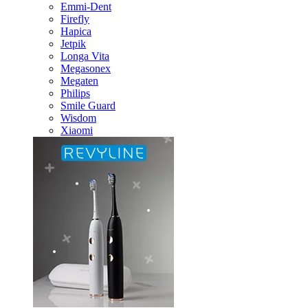
Emmi-Dent
Firefly
Hapica
Jetpik
Longa Vita
Megasonex
Megaten
Philips
Smile Guard
Wisdom
Xiaomi