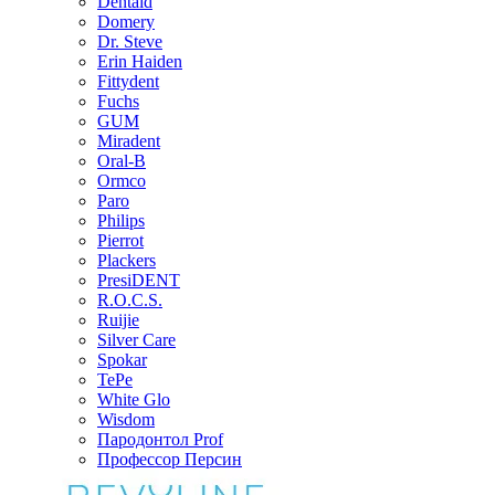
Dentaid
Domery
Dr. Steve
Erin Haiden
Fittydent
Fuchs
GUM
Miradent
Oral-B
Ormco
Paro
Philips
Pierrot
Plackers
PresiDENT
R.O.C.S.
Ruijie
Silver Care
Spokar
TePe
White Glo
Wisdom
Пародонтол Prof
Профессор Персин