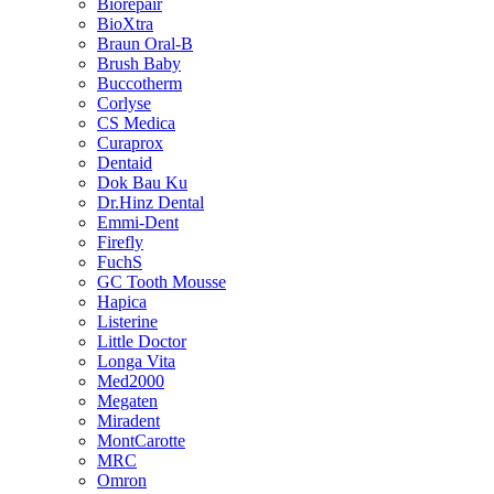
Biorepair
BioXtra
Braun Oral-B
Brush Baby
Buccotherm
Corlyse
CS Medica
Curaprox
Dentaid
Dok Bau Ku
Dr.Hinz Dental
Emmi-Dent
Firefly
FuchS
GC Tooth Mousse
Hapica
Listerine
Little Doctor
Longa Vita
Med2000
Megaten
Miradent
MontCarotte
MRC
Omron