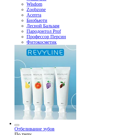
Wisdom
Zoobzone
Асепта
Биобьюти
Лесной Бальзам
Пародонтол Prof
Профессор Персин
Фитокосметик
Отбеливание зубов
По типу