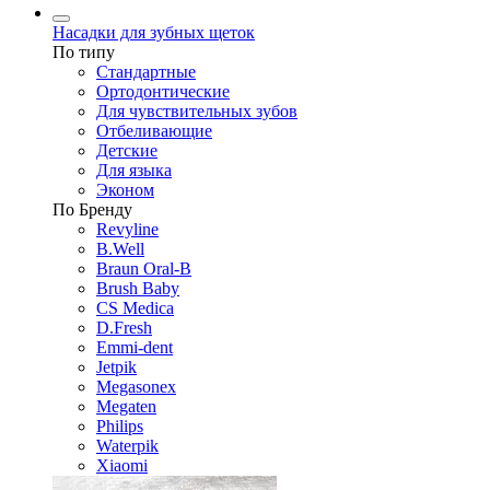
Насадки для зубных щеток
По типу
Стандартные
Ортодонтические
Для чувствительных зубов
Отбеливающие
Детские
Для языка
Эконом
По Бренду
Revyline
B.Well
Braun Oral-B
Brush Baby
CS Medica
D.Fresh
Emmi-dent
Jetpik
Megasonex
Megaten
Philips
Waterpik
Xiaomi