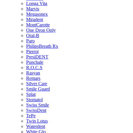
Longa Vita
Marvis
Megasonex
Miradent
MontCarotte
One Drop Only
Oral-B
Paro
PhilipsBreath Rx
Pierrot
PresiDENT
Punchale
R.O.C.S
Rasyan
Remars
Silver Care
Smile Guard
Splat
Stomatol
Swiss Smile
SwissDent
TePe
Twin Lotus
Waterdent
White Glo