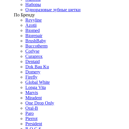
Наборы
Одноразовые зубные щетки
По Бренду
Revyline
Azotii
Biomed
Biorepair
BrushBaby
Buccotherm
Corlyse
Curaprox
Dentaid
Dok Bau Ku
Domery
Firefly
Global White
Longa Vita
Marvis
Miradent
One Drop Only
Oral-B
Paro
Pierrot
President
R.O.C.S.