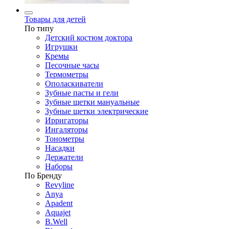
Товары для детей
По типу
Детский костюм доктора
Игрушки
Кремы
Песочные часы
Термометры
Ополаскиватели
Зубные пасты и гели
Зубные щетки мануальные
Зубные щетки электрические
Ирригаторы
Ингаляторы
Тонометры
Насадки
Держатели
Наборы
По Бренду
Revyline
Anya
Apadent
Aquajet
B.Well