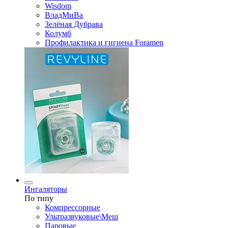
Wisdom
ВладМиВа
Зелёная Дубрава
Колумб
Профилактика и гигиена Foramen
Ингаляторы
По типу
Компрессорные
Ультразвуковые\Меш
Паровые