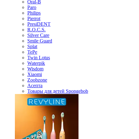
Oral-B
Paro
Philips
Pierrot
PresiDENT
R.O.C.S.
Silver Care
Smile Guard
Splat
TePe
Twin Lotus
Waterpik
Wisdom
Xiaomi
Zoobzone
Асепта
Товары для детей Spongebob