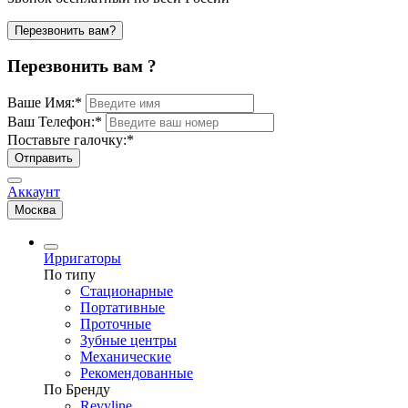
Перезвонить вам?
Перезвонить вам ?
Ваше Имя:
*
Ваш Телефон:
*
Поставьте галочку:
*
Отправить
Аккаунт
Москва
Ирригаторы
По типу
Стационарные
Портативные
Проточные
Зубные центры
Механические
Рекомендованные
По Бренду
Revyline