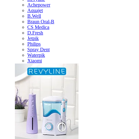
Achepower
Aquajet
B.Well
Braun Oral-B
CS Medica
D.Fresh
Jetpik
Philips
Spray Dent
Waterpik
Xiaomi