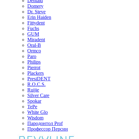
Dentaid
Domery
Dr. Steve
Erin Haiden
Fittydent
Fuchs
GUM
Miradent
Oral-B
Ormco
Paro
Philips
Pierrot
Plackers
PresiDENT
R.O.C.S.
Ruijie
Silver Care
Spokar
TePe
White Glo
Wisdom
Пародонтол Prof
Профессор Персин