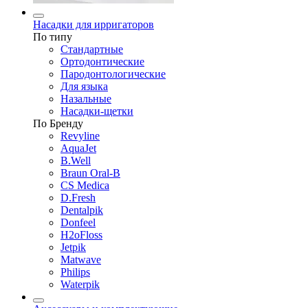
Насадки для ирригаторов
По типу
Стандартные
Ортодонтические
Пародонтологические
Для языка
Назальные
Насадки-щетки
По Бренду
Revyline
AquaJet
B.Well
Braun Oral-B
CS Medica
D.Fresh
Dentalpik
Donfeel
H2oFloss
Jetpik
Matwave
Philips
Waterpik