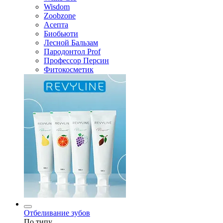
Wisdom
Zoobzone
Асепта
Биобьюти
Лесной Бальзам
Пародонтол Prof
Профессор Персин
Фитокосметик
Отбеливание зубов
По типу