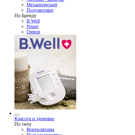
Механический
Полуавтомат
По Бренду
B.Well
Nissei
Omron
Красота и здоровье
По типу
Вентиляторы
Пульсоксиметры