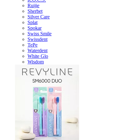
Ruijie
Sherbet
Silver Care
Splat
Spokar
Swiss Smile
Swissdent
TePe
Waterdent
White Glo
Wisdom