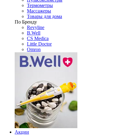
Термометры
Массажеры
Товары для дома
По Бренду
Revyline
B.Well
CS Medica
Little Doctor
Omron
Акции