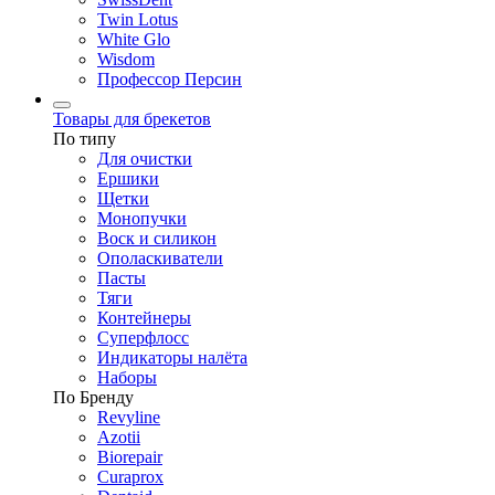
Twin Lotus
White Glo
Wisdom
Профессор Персин
Товары для брекетов
По типу
Для очистки
Ершики
Щетки
Монопучки
Воск и силикон
Ополаскиватели
Пасты
Тяги
Контейнеры
Суперфлосс
Индикаторы налёта
Наборы
По Бренду
Revyline
Azotii
Biorepair
Curaprox