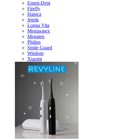
Emmi-Dent
Firefly
Hapica
Jetpik
Longa Vita
Megasonex
Megaten
Philips
Smile Guard
Wisdom
Xiaomi