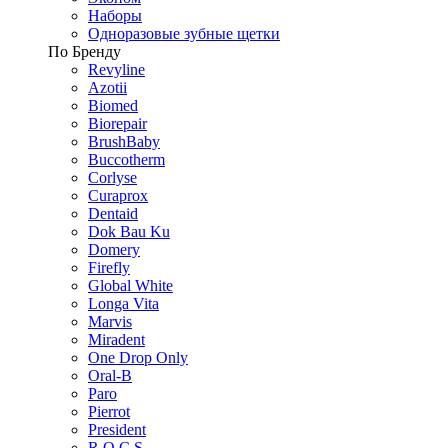
Наборы
Одноразовые зубные щетки
По Бренду
Revyline
Azotii
Biomed
Biorepair
BrushBaby
Buccotherm
Corlyse
Curaprox
Dentaid
Dok Bau Ku
Domery
Firefly
Global White
Longa Vita
Marvis
Miradent
One Drop Only
Oral-B
Paro
Pierrot
President
R.O.C.S.