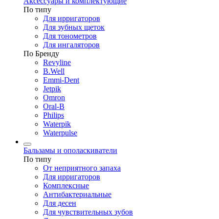
Аксессуары и комплектующие
По типу
Для ирригаторов
Для зубных щеток
Для тонометров
Для ингаляторов
По Бренду
Revyline
B.Well
Emmi-Dent
Jetpik
Omron
Oral-B
Philips
Waterpik
Waterpulse
Бальзамы и ополаскиватели
По типу
От неприятного запаха
Для ирригаторов
Комплексные
Антибактериальные
Для десен
Для чувствительных зубов