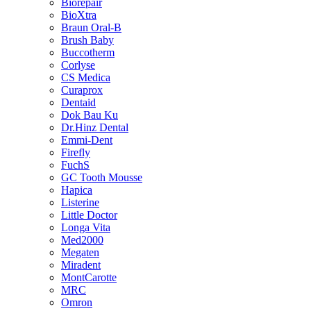
Biorepair
BioXtra
Braun Oral-B
Brush Baby
Buccotherm
Corlyse
CS Medica
Curaprox
Dentaid
Dok Bau Ku
Dr.Hinz Dental
Emmi-Dent
Firefly
FuchS
GC Tooth Mousse
Hapica
Listerine
Little Doctor
Longa Vita
Med2000
Megaten
Miradent
MontCarotte
MRC
Omron