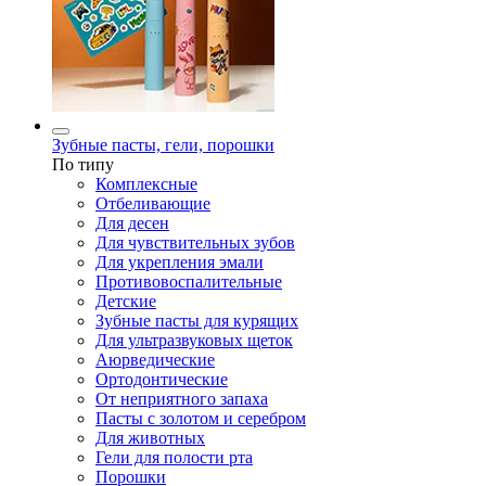
Зубные пасты, гели, порошки
По типу
Комплексные
Отбеливающие
Для десен
Для чувствительных зубов
Для укрепления эмали
Противовоспалительные
Детские
Зубные пасты для курящих
Для ультразвуковых щеток
Аюрведические
Ортодонтические
От неприятного запаха
Пасты с золотом и серебром
Для животных
Гели для полости рта
Порошки