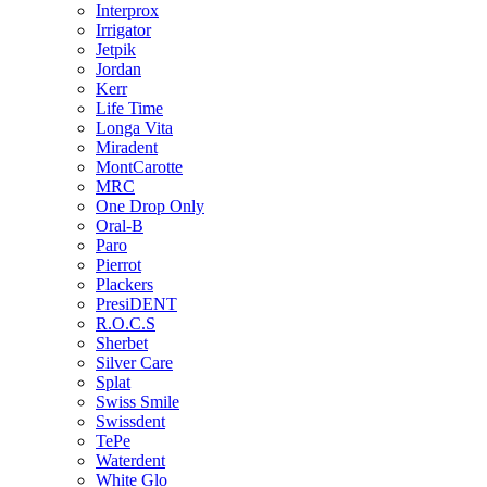
Interprox
Irrigator
Jetpik
Jordan
Kerr
Life Time
Longa Vita
Miradent
MontCarotte
MRC
One Drop Only
Oral-B
Paro
Pierrot
Plackers
PresiDENT
R.O.C.S
Sherbet
Silver Care
Splat
Swiss Smile
Swissdent
TePe
Waterdent
White Glo