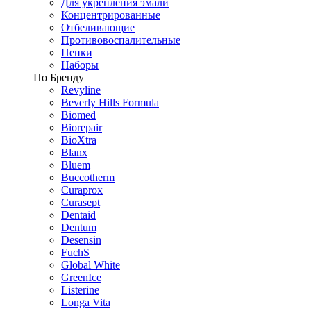
Для укрепления эмали
Концентрированные
Отбеливающие
Противовоспалительные
Пенки
Наборы
По Бренду
Revyline
Beverly Hills Formula
Biomed
Biorepair
BioXtra
Blanx
Bluem
Buccotherm
Curaprox
Curasept
Dentaid
Dentum
Desensin
FuchS
Global White
GreenIce
Listerine
Longa Vita