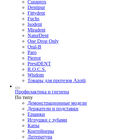
Curaprox
Dentipur
Fittydent
Fuchs
Isodent
Miradent
NaturDent
One Drop Only
Oral-B
Paro
Pierrot
PresiDENT
R.O.C.S.
Wisdom
Товары для протезов Azotii
Профилактика и гигиена
По типу
Демонстрационные модели
Держатели и подставки
Ершики
Игрушки с зубами
Капы
Контейнеры
Литература