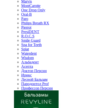
Marvis
MontCarotte
One Drop Only
Oral-B
Paro
Philips Breath RX
Pierrot
PresiDENT
R.O.C.S
Smile Guard
Spa for Teeth
Splat
Waterdent
Wisdom
Альбадент
Асепта
Доктор Персин
Ирикс
Лесной Бальзам
Пародонтол Prof
Профессор Персин