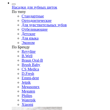
Насадки для зубных щеток
По типу
Стандартные
Ортодонтические
Для чувствительных зубов
Отбеливающие
Детские
Для языка
Эконом
По Бренду
Revyline
B.Well
Braun Oral-B
Brush Baby
CS Medica
D.Fresh
Emmi-dent
Jetpik
Megasonex
Megaten
Philips
Waterpik
Xiaomi