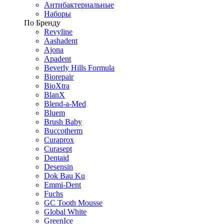
Антибактериальные
Наборы
По Бренду
Revyline
Aashadent
Ajona
Apadent
Beverly Hills Formula
Biorepair
BioXtra
BlanX
Blend-a-Med
Bluem
Brush Baby
Buccotherm
Curaprox
Curasept
Dentaid
Desensin
Dok Bau Ku
Emmi-Dent
Fuchs
GC Tooth Mousse
Global White
GreenIce