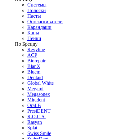
Системы
Полоски
Пасты
Ополаскиватели
Карандаши
Капы
Пенки
По Бренду
Revyline
ACP
Biorepair
BlanX
Bluem
Dentaid
Global White
Megami
Megasonex
Miradent
Oral-B
PresiDENT
R.O.C.S.
Rasyan
Splat
Swiss Smile
SwissDent