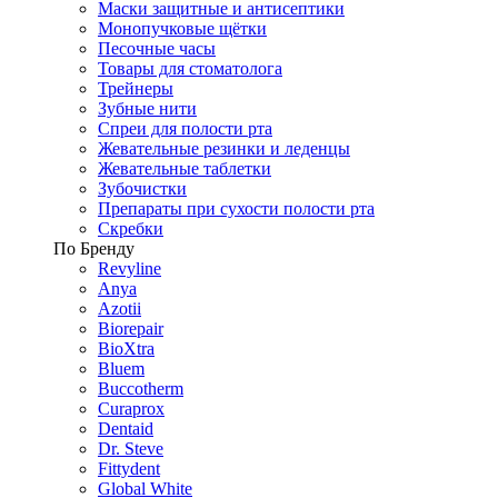
Маски защитные и антисептики
Монопучковые щётки
Песочные часы
Товары для стоматолога
Трейнеры
Зубные нити
Спреи для полости рта
Жевательные резинки и леденцы
Жевательные таблетки
Зубочистки
Препараты при сухости полости рта
Скребки
По Бренду
Revyline
Anya
Azotii
Biorepair
BioXtra
Bluem
Buccotherm
Curaprox
Dentaid
Dr. Steve
Fittydent
Global White