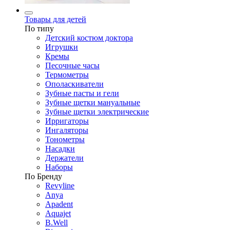
Товары для детей
По типу
Детский костюм доктора
Игрушки
Кремы
Песочные часы
Термометры
Ополаскиватели
Зубные пасты и гели
Зубные щетки мануальные
Зубные щетки электрические
Ирригаторы
Ингаляторы
Тонометры
Насадки
Держатели
Наборы
По Бренду
Revyline
Anya
Apadent
Aquajet
B.Well