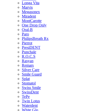
Longa Vita
Marvis
Megasonex
Miradent
MontCarotte
One Drop Only
Oral-B
Paro
PhilipsBreath Rx
Pierrot
PresiDENT
Punchale
R.O.C.S
Rasyan
Remars
Silver Care
Smile Guard
Splat
Stomatol
Swiss Smile
SwissDent
TePe
Twin Lotus
Waterdent
White Glo