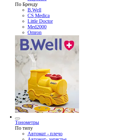
По Бренду
B.Well
CS Medica
Little Doctor
Med2000
Omron
Тонометры
По типу
Автомат - плечо
Автомат- запястье