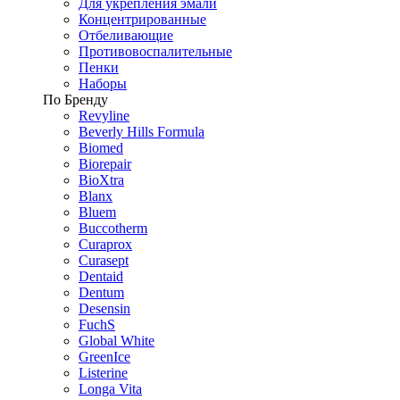
Для укрепления эмали
Концентрированные
Отбеливающие
Противовоспалительные
Пенки
Наборы
По Бренду
Revyline
Beverly Hills Formula
Biomed
Biorepair
BioXtra
Blanx
Bluem
Buccotherm
Curaprox
Curasept
Dentaid
Dentum
Desensin
FuchS
Global White
GreenIce
Listerine
Longa Vita