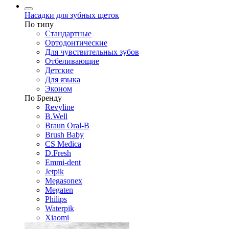
Насадки для зубных щеток
По типу
Стандартные
Ортодонтические
Для чувствительных зубов
Отбеливающие
Детские
Для языка
Эконом
По Бренду
Revyline
B.Well
Braun Oral-B
Brush Baby
CS Medica
D.Fresh
Emmi-dent
Jetpik
Megasonex
Megaten
Philips
Waterpik
Xiaomi