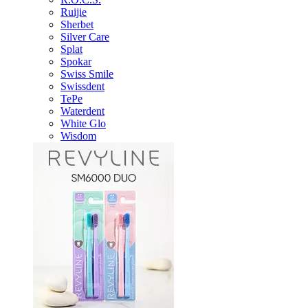
Ruijie
Sherbet
Silver Care
Splat
Spokar
Swiss Smile
Swissdent
TePe
Waterdent
White Glo
Wisdom