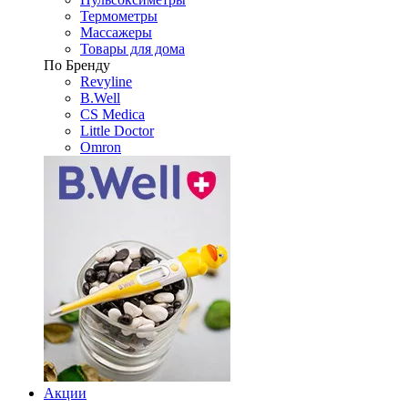
Термометры
Массажеры
Товары для дома
По Бренду
Revyline
B.Well
CS Medica
Little Doctor
Omron
Акции