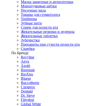
Маски защитные и антисептики
Монопучковые щётки
Песочные часы
Товары для стоматолога
Трейнеры
Зубные нити
Спреи для полости рта
Жевательные резинки и леденцы
Жевательные таблетки
Зубочистки
Препараты при сухости полости рта
Скребки
По Бренду
Revyline
Anya
Azotii
Biorepair
BioXtra
Bluem
Buccotherm
Curaprox
Dentaid
Dr. Steve
Fittydent
Global White