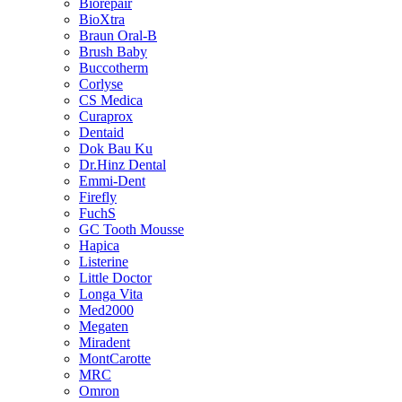
Biorepair
BioXtra
Braun Oral-B
Brush Baby
Buccotherm
Corlyse
CS Medica
Curaprox
Dentaid
Dok Bau Ku
Dr.Hinz Dental
Emmi-Dent
Firefly
FuchS
GC Tooth Mousse
Hapica
Listerine
Little Doctor
Longa Vita
Med2000
Megaten
Miradent
MontCarotte
MRC
Omron