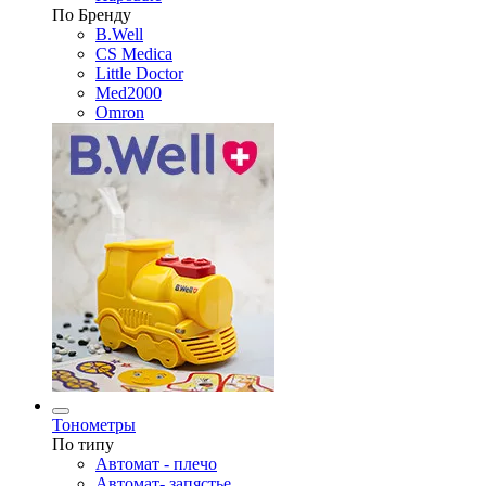
По Бренду
B.Well
CS Medica
Little Doctor
Med2000
Omron
Тонометры
По типу
Автомат - плечо
Автомат- запястье