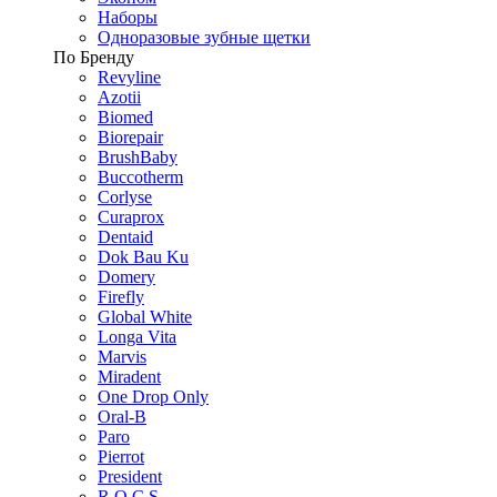
Наборы
Одноразовые зубные щетки
По Бренду
Revyline
Azotii
Biomed
Biorepair
BrushBaby
Buccotherm
Corlyse
Curaprox
Dentaid
Dok Bau Ku
Domery
Firefly
Global White
Longa Vita
Marvis
Miradent
One Drop Only
Oral-B
Paro
Pierrot
President
R.O.C.S.