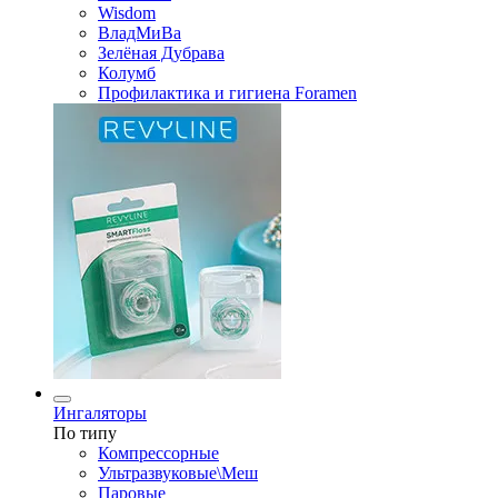
Wisdom
ВладМиВа
Зелёная Дубрава
Колумб
Профилактика и гигиена Foramen
Ингаляторы
По типу
Компрессорные
Ультразвуковые\Меш
Паровые