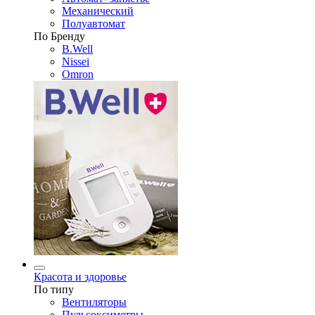
Механический
Полуавтомат
По Бренду
B.Well
Nissei
Omron
Красота и здоровье
По типу
Вентиляторы
Пульсоксиметры