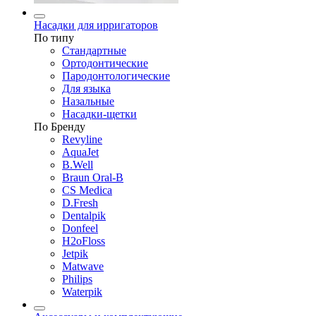
Насадки для ирригаторов
По типу
Стандартные
Ортодонтические
Пародонтологические
Для языка
Назальные
Насадки-щетки
По Бренду
Revyline
AquaJet
B.Well
Braun Oral-B
CS Medica
D.Fresh
Dentalpik
Donfeel
H2oFloss
Jetpik
Matwave
Philips
Waterpik