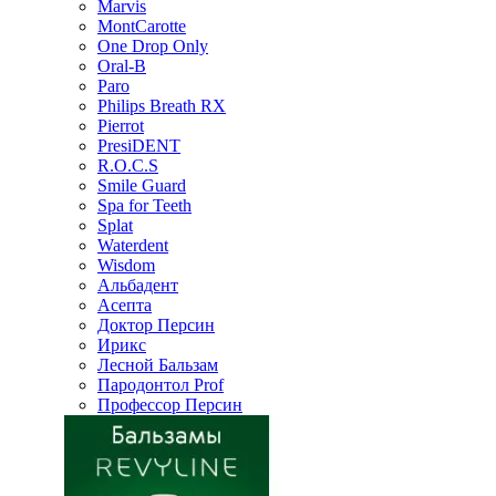
Marvis
MontCarotte
One Drop Only
Oral-B
Paro
Philips Breath RX
Pierrot
PresiDENT
R.O.C.S
Smile Guard
Spa for Teeth
Splat
Waterdent
Wisdom
Альбадент
Асепта
Доктор Персин
Ирикс
Лесной Бальзам
Пародонтол Prof
Профессор Персин