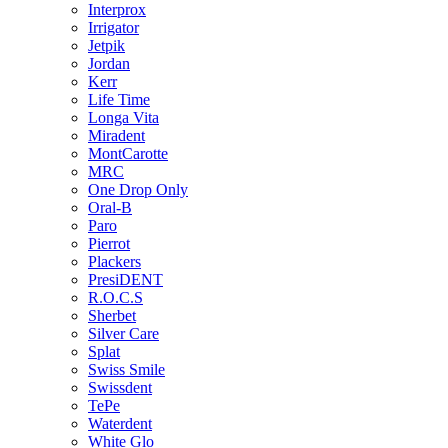
Interprox
Irrigator
Jetpik
Jordan
Kerr
Life Time
Longa Vita
Miradent
MontCarotte
MRC
One Drop Only
Oral-B
Paro
Pierrot
Plackers
PresiDENT
R.O.C.S
Sherbet
Silver Care
Splat
Swiss Smile
Swissdent
TePe
Waterdent
White Glo