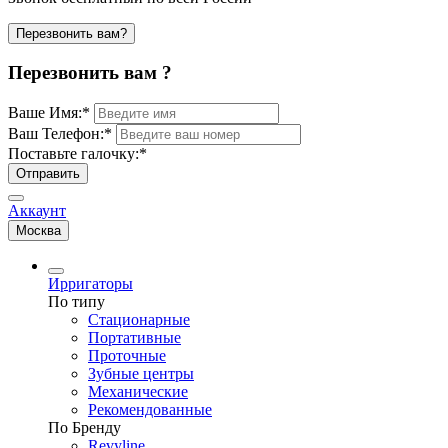
Перезвонить вам?
Перезвонить вам ?
Ваше Имя:
*
Ваш Телефон:
*
Поставьте галочку:
*
Отправить
Аккаунт
Москва
Ирригаторы
По типу
Стационарные
Портативные
Проточные
Зубные центры
Механические
Рекомендованные
По Бренду
Revyline