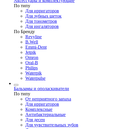
Аксессуары и комплектующие
По типу
Для ирригаторов
Для зубных щеток
Для тонометров
Для ингаляторов
По Бренду
Revyline
B.Well
Emmi-Dent
Jetpik
Omron
Oral-B
Philips
Waterpik
Waterpulse
Бальзамы и ополаскиватели
По типу
От неприятного запаха
Для ирригаторов
Комплексные
Антибактериальные
Для десен
Для чувствительных зубов