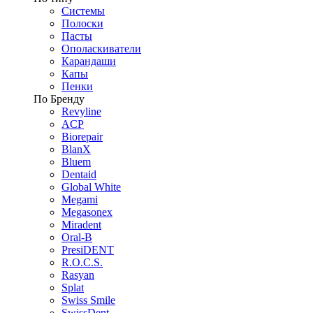
Системы
Полоски
Пасты
Ополаскиватели
Карандаши
Капы
Пенки
По Бренду
Revyline
ACP
Biorepair
BlanX
Bluem
Dentaid
Global White
Megami
Megasonex
Miradent
Oral-B
PresiDENT
R.O.C.S.
Rasyan
Splat
Swiss Smile
SwissDent