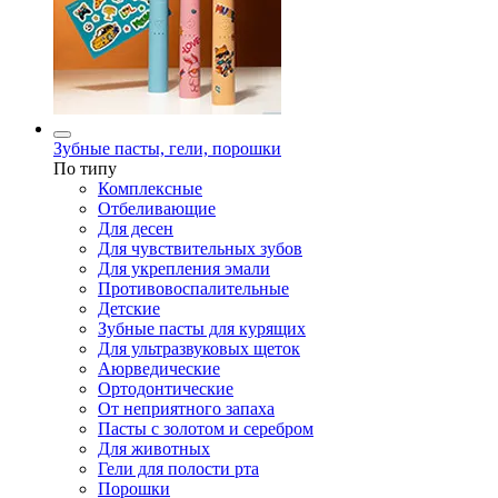
Зубные пасты, гели, порошки
По типу
Комплексные
Отбеливающие
Для десен
Для чувствительных зубов
Для укрепления эмали
Противовоспалительные
Детские
Зубные пасты для курящих
Для ультразвуковых щеток
Аюрведические
Ортодонтические
От неприятного запаха
Пасты с золотом и серебром
Для животных
Гели для полости рта
Порошки