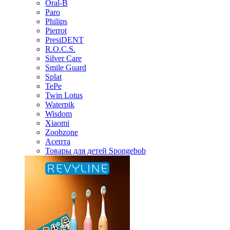
Oral-B
Paro
Philips
Pierrot
PresiDENT
R.O.C.S.
Silver Care
Smile Guard
Splat
TePe
Twin Lotus
Waterpik
Wisdom
Xiaomi
Zoobzone
Асепта
Товары для детей Spongebob