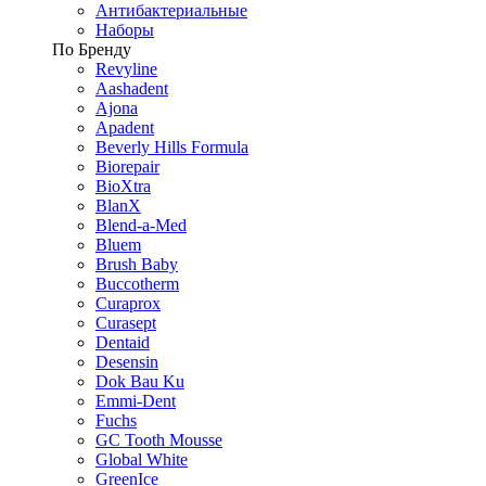
Антибактериальные
Наборы
По Бренду
Revyline
Aashadent
Ajona
Apadent
Beverly Hills Formula
Biorepair
BioXtra
BlanX
Blend-a-Med
Bluem
Brush Baby
Buccotherm
Curaprox
Curasept
Dentaid
Desensin
Dok Bau Ku
Emmi-Dent
Fuchs
GC Tooth Mousse
Global White
GreenIce