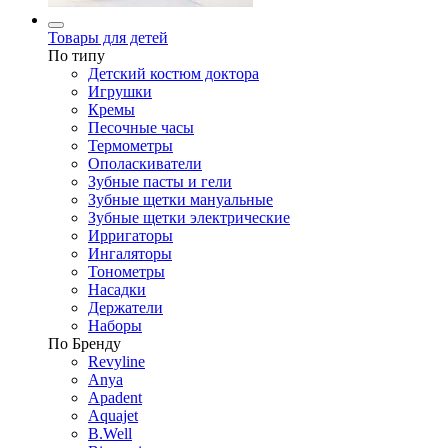
Товары для детей
По типу
Детский костюм доктора
Игрушки
Кремы
Песочные часы
Термометры
Ополаскиватели
Зубные пасты и гели
Зубные щетки мануальные
Зубные щетки электрические
Ирригаторы
Ингаляторы
Тонометры
Насадки
Держатели
Наборы
По Бренду
Revyline
Anya
Apadent
Aquajet
B.Well