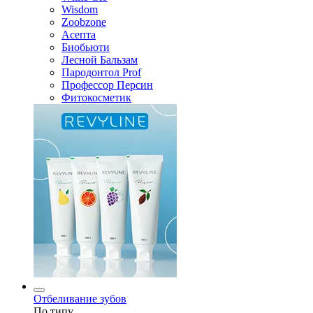
Wisdom
Zoobzone
Асепта
Биобьюти
Лесной Бальзам
Пародонтол Prof
Профессор Персин
Фитокосметик
Отбеливание зубов
По типу