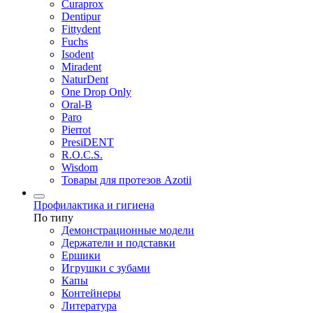
Curaprox
Dentipur
Fittydent
Fuchs
Isodent
Miradent
NaturDent
One Drop Only
Oral-B
Paro
Pierrot
PresiDENT
R.O.C.S.
Wisdom
Товары для протезов Azotii
Профилактика и гигиена
По типу
Демонстрационные модели
Держатели и подставки
Ершики
Игрушки с зубами
Капы
Контейнеры
Литература