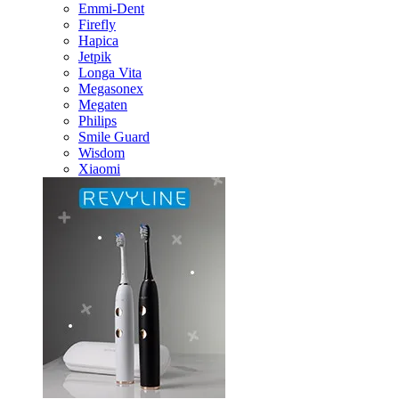
Emmi-Dent
Firefly
Hapica
Jetpik
Longa Vita
Megasonex
Megaten
Philips
Smile Guard
Wisdom
Xiaomi