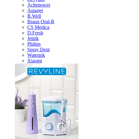
Achepower
Aquajet
B.Well
Braun Oral-B
CS Medica
D.Fresh
Jetpik
Philips
Spray Dent
Waterpik
Xiaomi