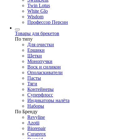
Twin Lotus
White Glo
Wisdom
Профессор Персин
Товары для брекетов
По типу
Для очистки
Ершики
Щетки
Монопучки
Воск и силикон
Ополаскиватели
Пасты
Тяги
Контейнеры
Суперфлосс
Индикаторы налёта
Наборы
По Бренду
Revyline
Azotii
Biorepair
Curaprox