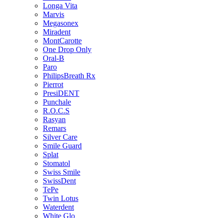
Longa Vita
Marvis
Megasonex
Miradent
MontCarotte
One Drop Only
Oral-B
Paro
PhilipsBreath Rx
Pierrot
PresiDENT
Punchale
R.O.C.S
Rasyan
Remars
Silver Care
Smile Guard
Splat
Stomatol
Swiss Smile
SwissDent
TePe
Twin Lotus
Waterdent
White Glo