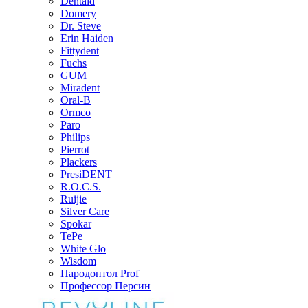
Dentaid
Domery
Dr. Steve
Erin Haiden
Fittydent
Fuchs
GUM
Miradent
Oral-B
Ormco
Paro
Philips
Pierrot
Plackers
PresiDENT
R.O.C.S.
Ruijie
Silver Care
Spokar
TePe
White Glo
Wisdom
Пародонтол Prof
Профессор Персин