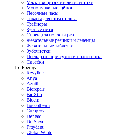
Маски защитные и антисептики
Монопучковые щётки
Песочные часы
Товары для стоматолога
Трейнеры
Зубные нити
Спреи для полости рта
Жевательные резинки и леденцы
Жевательные таблетки
Зубочистки
Препараты при сухости полости рта
Скребки
По Бренду
Revyline
Anya
Azotii
Biorepair
BioXtra
Bluem
Buccotherm
Curaprox
Dentaid
Dr. Steve
Fittydent
Global White