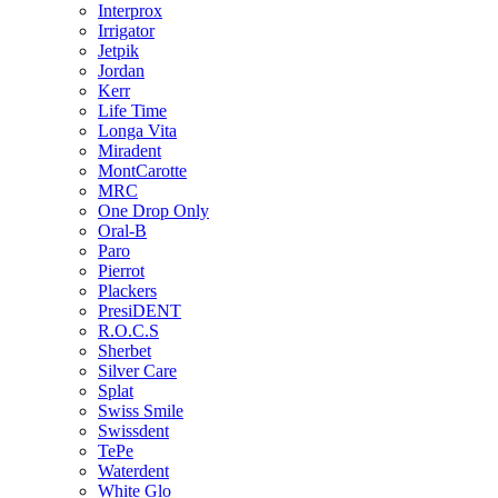
Interprox
Irrigator
Jetpik
Jordan
Kerr
Life Time
Longa Vita
Miradent
MontCarotte
MRC
One Drop Only
Oral-B
Paro
Pierrot
Plackers
PresiDENT
R.O.C.S
Sherbet
Silver Care
Splat
Swiss Smile
Swissdent
TePe
Waterdent
White Glo