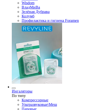
Wisdom
ВладМиВа
Зелёная Дубрава
Колумб
Профилактика и гигиена Foramen
Ингаляторы
По типу
Компрессорные
Ультразвуковые\Меш
Паровые