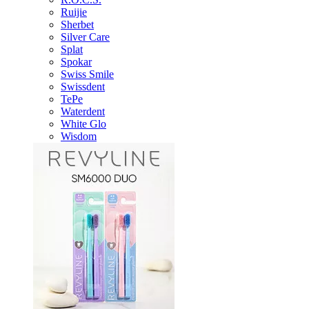
Ruijie
Sherbet
Silver Care
Splat
Spokar
Swiss Smile
Swissdent
TePe
Waterdent
White Glo
Wisdom