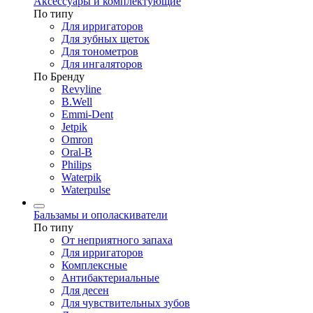
Аксессуары и комплектующие
По типу
Для ирригаторов
Для зубных щеток
Для тонометров
Для ингаляторов
По Бренду
Revyline
B.Well
Emmi-Dent
Jetpik
Omron
Oral-B
Philips
Waterpik
Waterpulse
Бальзамы и ополаскиватели
По типу
От неприятного запаха
Для ирригаторов
Комплексные
Антибактериальные
Для десен
Для чувствительных зубов