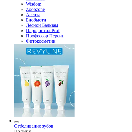
Wisdom
Zoobzone
Асепта
Биобьюти
Лесной Бальзам
Пародонтол Prof
Профессор Персин
Фитокосметик
Отбеливание зубов
По типу