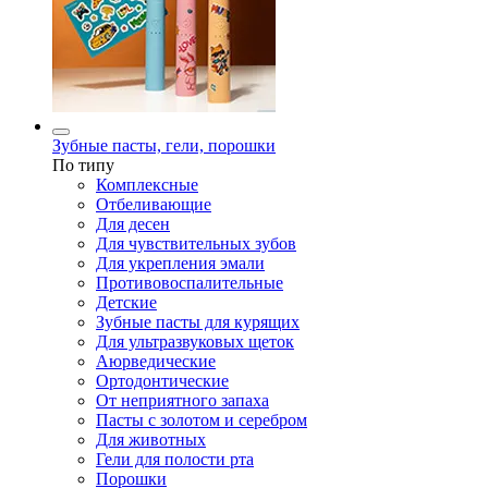
Зубные пасты, гели, порошки
По типу
Комплексные
Отбеливающие
Для десен
Для чувствительных зубов
Для укрепления эмали
Противовоспалительные
Детские
Зубные пасты для курящих
Для ультразвуковых щеток
Аюрведические
Ортодонтические
От неприятного запаха
Пасты с золотом и серебром
Для животных
Гели для полости рта
Порошки