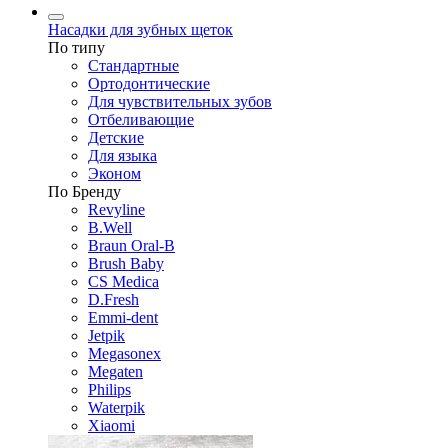
Насадки для зубных щеток
По типу
Стандартные
Ортодонтические
Для чувствительных зубов
Отбеливающие
Детские
Для языка
Эконом
По Бренду
Revyline
B.Well
Braun Oral-B
Brush Baby
CS Medica
D.Fresh
Emmi-dent
Jetpik
Megasonex
Megaten
Philips
Waterpik
Xiaomi