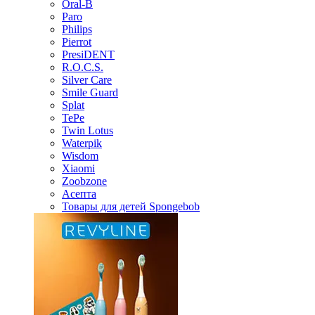
Oral-B
Paro
Philips
Pierrot
PresiDENT
R.O.C.S.
Silver Care
Smile Guard
Splat
TePe
Twin Lotus
Waterpik
Wisdom
Xiaomi
Zoobzone
Асепта
Товары для детей Spongebob