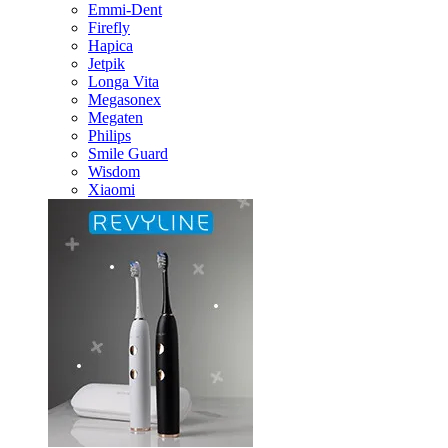
Emmi-Dent
Firefly
Hapica
Jetpik
Longa Vita
Megasonex
Megaten
Philips
Smile Guard
Wisdom
Xiaomi