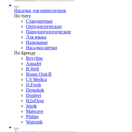
Насадки для ирригаторов
По типу
Стандартные
Ортодонтические
Пародонтологические
Для языка
Назальные
Насадки-щетки
По Бренду
Revyline
AquaJet
B.Well
Braun Oral-B
CS Medica
D.Fresh
Dentalpik
Donfeel
H2oFloss
Jetpik
Matwave
Philips
Waterpik