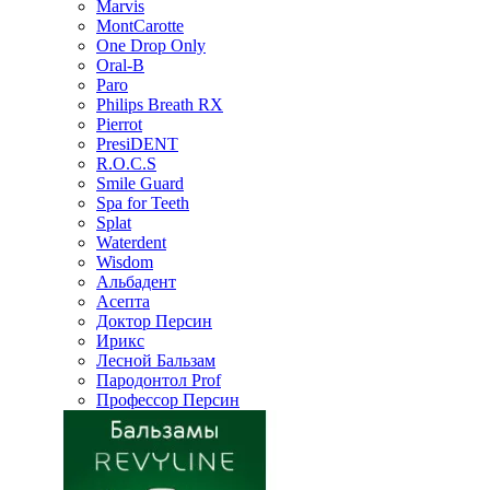
Marvis
MontCarotte
One Drop Only
Oral-B
Paro
Philips Breath RX
Pierrot
PresiDENT
R.O.C.S
Smile Guard
Spa for Teeth
Splat
Waterdent
Wisdom
Альбадент
Асепта
Доктор Персин
Ирикс
Лесной Бальзам
Пародонтол Prof
Профессор Персин