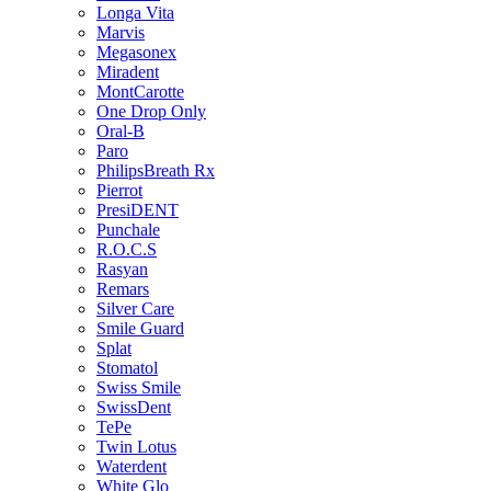
Longa Vita
Marvis
Megasonex
Miradent
MontCarotte
One Drop Only
Oral-B
Paro
PhilipsBreath Rx
Pierrot
PresiDENT
Punchale
R.O.C.S
Rasyan
Remars
Silver Care
Smile Guard
Splat
Stomatol
Swiss Smile
SwissDent
TePe
Twin Lotus
Waterdent
White Glo