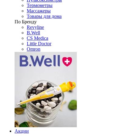
Термометры
Массажеры
Товары для дома
По Бренду
Revyline
B.Well
CS Medica
Little Doctor
Omron
Акции