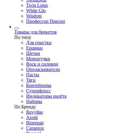
Twin Lotus
White Glo
Wisdom
Профессор Персин
Товары для брекетов
По типу
Для очистки
Ершики
Щетки
Монопучки
Воск и силикон
Ополаскиватели
Пасты
Тяги
Контейнеры
Суперфлосс
Индикаторы налёта
Наборы
По Бренду
Revyline
Azotii
Biorepair
Curaprox