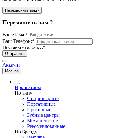
Перезвонить вам?
Перезвонить вам ?
Ваше Имя:
*
Ваш Телефон:
*
Поставьте галочку:
*
Отправить
Аккаунт
Москва
Ирригаторы
По типу
Стационарные
Портативные
Проточные
Зубные центры
Механические
Рекомендованные
По Бренду
Revyline