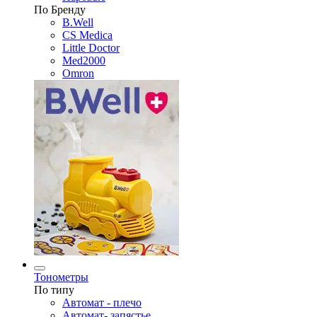
По Бренду
B.Well
CS Medica
Little Doctor
Med2000
Omron
Тонометры
По типу
Автомат - плечо
Автомат- запястье