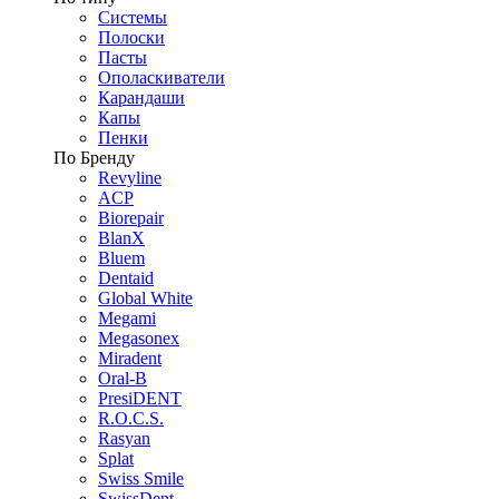
Системы
Полоски
Пасты
Ополаскиватели
Карандаши
Капы
Пенки
По Бренду
Revyline
ACP
Biorepair
BlanX
Bluem
Dentaid
Global White
Megami
Megasonex
Miradent
Oral-B
PresiDENT
R.O.C.S.
Rasyan
Splat
Swiss Smile
SwissDent