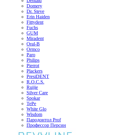
Dentaid
Domery
Dr. Steve
Erin Haiden
Fittydent
Fuchs
GUM
Miradent
Oral-B
Ormco
Paro
Philips
Pierrot
Plackers
PresiDENT
R.O.C.S.
Ruijie
Silver Care
Spokar
TePe
White Glo
Wisdom
Пародонтол Prof
Профессор Персин