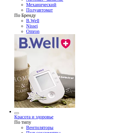
Механический
Полуавтомат
По Бренду
B.Well
Nissei
Omron
Красота и здоровье
По типу
Вентиляторы
Пульсоксиметры