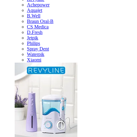
Achepower
Aquajet
B.Well
Braun Oral-B
CS Medica
D.Fresh
Jetpik
Philips
Spray Dent
Waterpik
Xiaomi