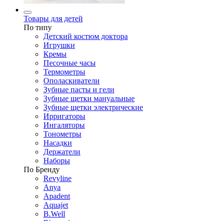
Товары для детей
По типу
Детский костюм доктора
Игрушки
Кремы
Песочные часы
Термометры
Ополаскиватели
Зубные пасты и гели
Зубные щетки мануальные
Зубные щетки электрические
Ирригаторы
Ингаляторы
Тонометры
Насадки
Держатели
Наборы
По Бренду
Revyline
Anya
Apadent
Aquajet
B.Well