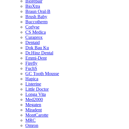
Biorepair
BioXtra
Braun Oral-B
Brush Baby
Buccotherm
Corlyse
CS Medica
Curaprox
Dentaid
Dok Bau Ku
Dr.Hinz Dental
Emmi-Dent
Firefly
FuchS
GC Tooth Mousse
Hapica
Listerine
Little Doctor
Longa Vita
Med2000
Megaten
Miradent
MontCarotte
MRC
Omron