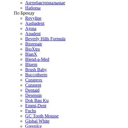
Антибактериальные
Наборы
По Бренду
Revyline
Aashadent
Ajona
Apadent
Beverly Hills Formula
Biorepair
BioXtra
BlanX
Blend-a-Med
Bluem
Brush Baby
Buccotherm
Curaprox
Curasept
Dentaid
Desensin
Dok Bau Ku
Emmi-Dent
Fuchs
GC Tooth Mousse
Global White
GreenIce