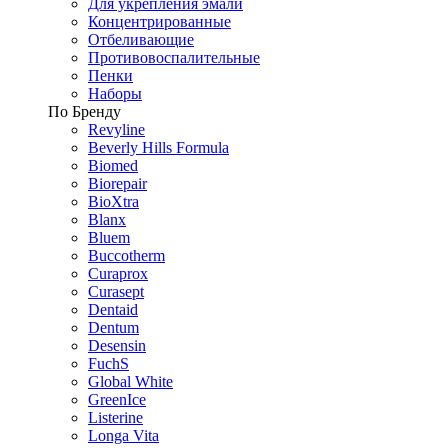
Для укрепления эмали
Концентрированные
Отбеливающие
Противовоспалительные
Пенки
Наборы
По Бренду
Revyline
Beverly Hills Formula
Biomed
Biorepair
BioXtra
Blanx
Bluem
Buccotherm
Curaprox
Curasept
Dentaid
Dentum
Desensin
FuchS
Global White
GreenIce
Listerine
Longa Vita