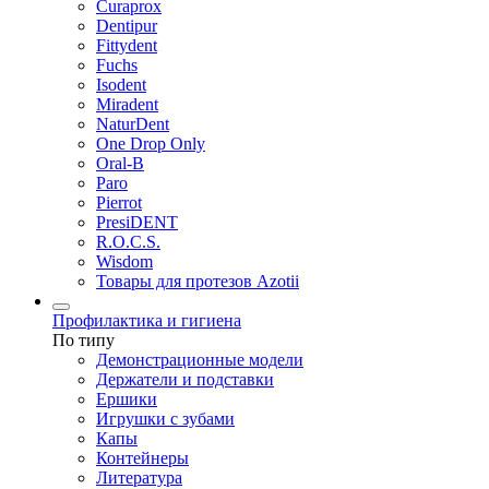
Curaprox
Dentipur
Fittydent
Fuchs
Isodent
Miradent
NaturDent
One Drop Only
Oral-B
Paro
Pierrot
PresiDENT
R.O.C.S.
Wisdom
Товары для протезов Azotii
Профилактика и гигиена
По типу
Демонстрационные модели
Держатели и подставки
Ершики
Игрушки с зубами
Капы
Контейнеры
Литература