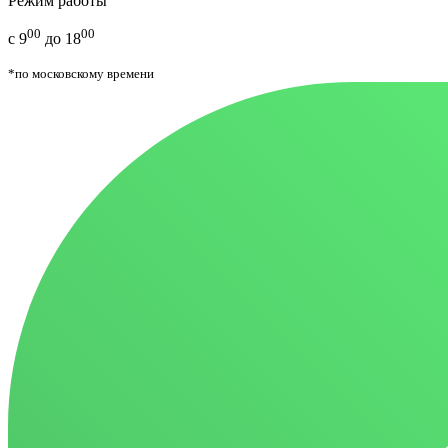
Режим работы
00
00
с 9
до 18
*по московскому времени