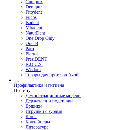
Curaprox
Dentipur
Fittydent
Fuchs
Isodent
Miradent
NaturDent
One Drop Only
Oral-B
Paro
Pierrot
PresiDENT
R.O.C.S.
Wisdom
Товары для протезов Azotii
Профилактика и гигиена
По типу
Демонстрационные модели
Держатели и подставки
Ершики
Игрушки с зубами
Капы
Контейнеры
Литература