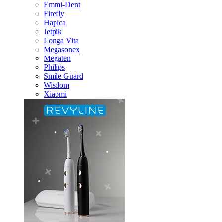
Emmi-Dent
Firefly
Hapica
Jetpik
Longa Vita
Megasonex
Megaten
Philips
Smile Guard
Wisdom
Xiaomi