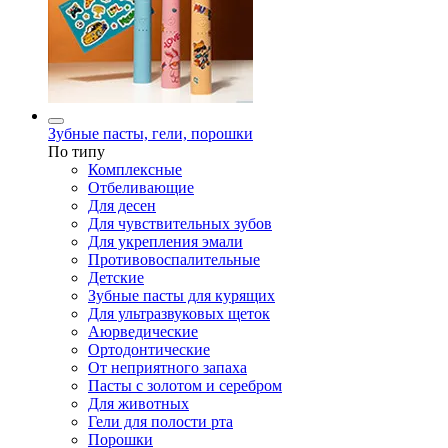
Зубные пасты, гели, порошки
По типу
Комплексные
Отбеливающие
Для десен
Для чувствительных зубов
Для укрепления эмали
Противовоспалительные
Детские
Зубные пасты для курящих
Для ультразвуковых щеток
Аюрведические
Ортодонтические
От неприятного запаха
Пасты с золотом и серебром
Для животных
Гели для полости рта
Порошки