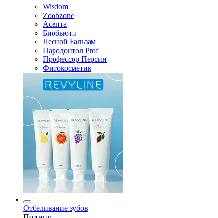
Wisdom
Zoobzone
Асепта
Биобьюти
Лесной Бальзам
Пародонтол Prof
Профессор Персин
Фитокосметик
Отбеливание зубов
По типу