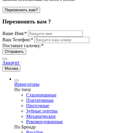
Перезвонить вам?
Перезвонить вам ?
Ваше Имя:
*
Ваш Телефон:
*
Поставьте галочку:
*
Отправить
Аккаунт
Москва
Ирригаторы
По типу
Стационарные
Портативные
Проточные
Зубные центры
Механические
Рекомендованные
По Бренду
Revyline