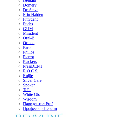
Dentaid
Domery
Dr. Steve
Erin Haiden
Fittydent
Fuchs
GUM
Miradent
Oral-B
Ormco
Paro
Philips
Pierrot
Plackers
PresiDENT
R.O.C.S.
Ruijie
Silver Care
Spokar
TePe
White Glo
Wisdom
Пародонтол Prof
Профессор Персин