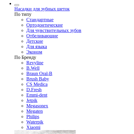
Насадки для зубных щеток
По типу
Стандартные
Ортодонтические
Для чувствительных зубов
Отбеливающие
Детские
Для языка
Эконом
По Бренду
Revyline
B.Well
Braun Oral-B
Brush Baby
CS Medica
D.Fresh
Emmi-dent
Jetpik
Megasonex
Megaten
Philips
Waterpik
Xiaomi