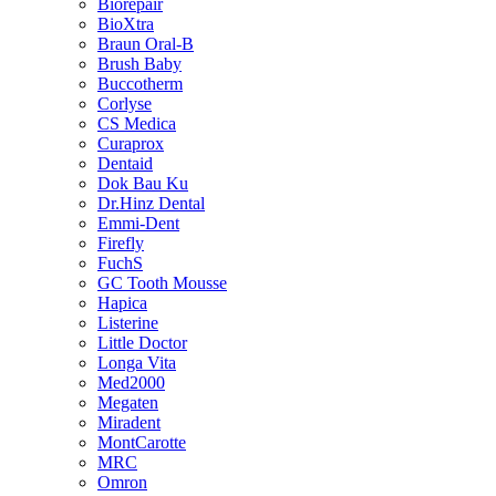
Biorepair
BioXtra
Braun Oral-B
Brush Baby
Buccotherm
Corlyse
CS Medica
Curaprox
Dentaid
Dok Bau Ku
Dr.Hinz Dental
Emmi-Dent
Firefly
FuchS
GC Tooth Mousse
Hapica
Listerine
Little Doctor
Longa Vita
Med2000
Megaten
Miradent
MontCarotte
MRC
Omron