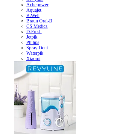
Achepower
Aquajet
B.Well
Braun Oral-B
CS Medica
D.Fresh
Jetpik
Philips
Spray Dent
Waterpik
Xiaomi