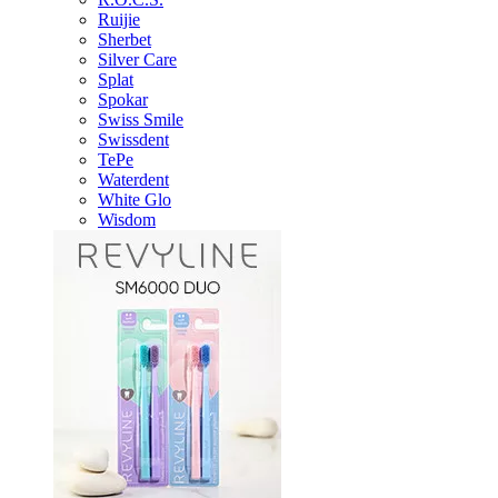
Ruijie
Sherbet
Silver Care
Splat
Spokar
Swiss Smile
Swissdent
TePe
Waterdent
White Glo
Wisdom