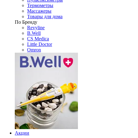
Термометры
Массажеры
Товары для дома
По Бренду
Revyline
B.Well
CS Medica
Little Doctor
Omron
Акции