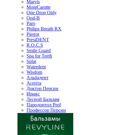
Marvis
MontCarotte
One Drop Only
Oral-B
Paro
Philips Breath RX
Pierrot
PresiDENT
R.O.C.S
Smile Guard
Spa for Teeth
Splat
Waterdent
Wisdom
Альбадент
Асепта
Доктор Персин
Ирикс
Лесной Бальзам
Пародонтол Prof
Профессор Персин