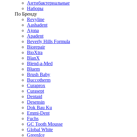
Антибактериальные
Наборы
По Бренду
Revyline
Aashadent
Ajona
Apadent
Beverly Hills Formula
Biorepair
BioXtra
BlanX
Blend-a-Med
Bluem
Brush Baby
Buccotherm
Curaprox
Curasept
Dentaid
Desensin
Dok Bau Ku
Emmi-Dent
Fuchs
GC Tooth Mousse
Global White
GreenIce