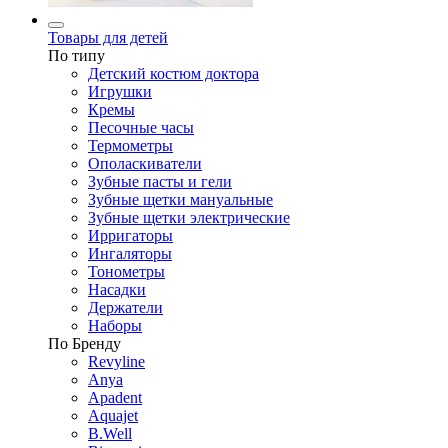
Товары для детей
По типу
Детский костюм доктора
Игрушки
Кремы
Песочные часы
Термометры
Ополаскиватели
Зубные пасты и гели
Зубные щетки мануальные
Зубные щетки электрические
Ирригаторы
Ингаляторы
Тонометры
Насадки
Держатели
Наборы
По Бренду
Revyline
Anya
Apadent
Aquajet
B.Well