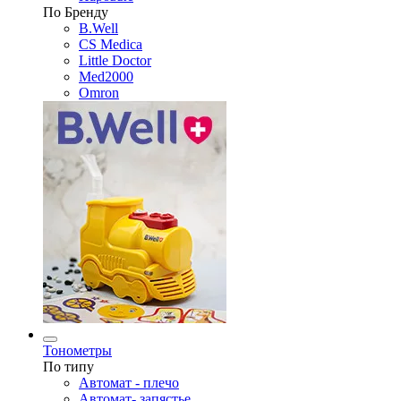
По Бренду
B.Well
CS Medica
Little Doctor
Med2000
Omron
Тонометры
По типу
Автомат - плечо
Автомат- запястье