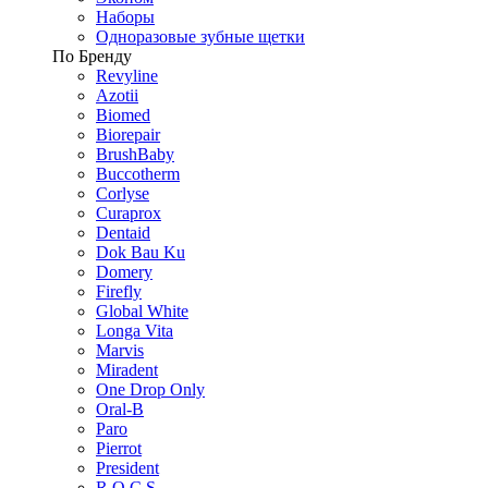
Наборы
Одноразовые зубные щетки
По Бренду
Revyline
Azotii
Biomed
Biorepair
BrushBaby
Buccotherm
Corlyse
Curaprox
Dentaid
Dok Bau Ku
Domery
Firefly
Global White
Longa Vita
Marvis
Miradent
One Drop Only
Oral-B
Paro
Pierrot
President
R.O.C.S.