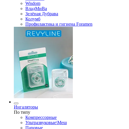
Wisdom
ВладМиВа
Зелёная Дубрава
Колумб
Профилактика и гигиена Foramen
Ингаляторы
По типу
Компрессорные
Ультразвуковые\Меш
Паровые