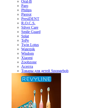
Oral-B
Paro
Philips
Pierrot
PresiDENT
R.O.C.S.
Silver Care
Smile Guard
Splat
TePe
Twin Lotus
Waterpik
Wisdom
Xiaomi
Zoobzone
Асепта
Товары для детей Spongebob