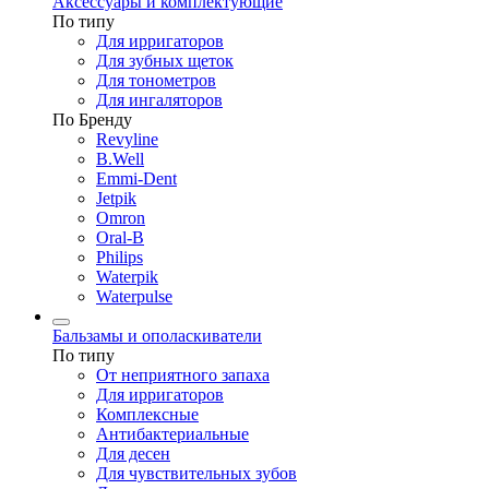
Аксессуары и комплектующие
По типу
Для ирригаторов
Для зубных щеток
Для тонометров
Для ингаляторов
По Бренду
Revyline
B.Well
Emmi-Dent
Jetpik
Omron
Oral-B
Philips
Waterpik
Waterpulse
Бальзамы и ополаскиватели
По типу
От неприятного запаха
Для ирригаторов
Комплексные
Антибактериальные
Для десен
Для чувствительных зубов