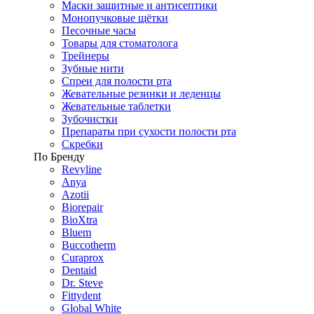
Маски защитные и антисептики
Монопучковые щётки
Песочные часы
Товары для стоматолога
Трейнеры
Зубные нити
Спреи для полости рта
Жевательные резинки и леденцы
Жевательные таблетки
Зубочистки
Препараты при сухости полости рта
Скребки
По Бренду
Revyline
Anya
Azotii
Biorepair
BioXtra
Bluem
Buccotherm
Curaprox
Dentaid
Dr. Steve
Fittydent
Global White