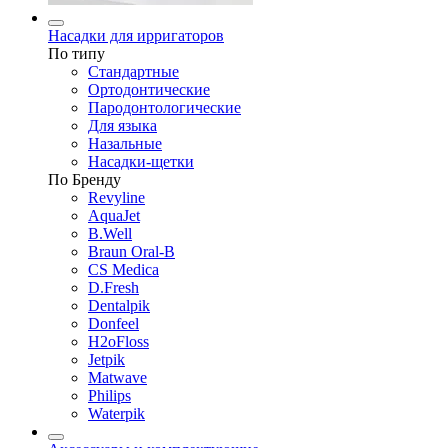
Насадки для ирригаторов
По типу
Стандартные
Ортодонтические
Пародонтологические
Для языка
Назальные
Насадки-щетки
По Бренду
Revyline
AquaJet
B.Well
Braun Oral-B
CS Medica
D.Fresh
Dentalpik
Donfeel
H2oFloss
Jetpik
Matwave
Philips
Waterpik