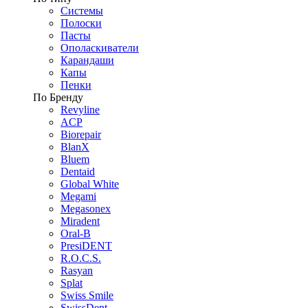
Системы
Полоски
Пасты
Ополаскиватели
Карандаши
Капы
Пенки
По Бренду
Revyline
ACP
Biorepair
BlanX
Bluem
Dentaid
Global White
Megami
Megasonex
Miradent
Oral-B
PresiDENT
R.O.C.S.
Rasyan
Splat
Swiss Smile
SwissDent