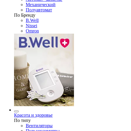
Механический
Полуавтомат
По Бренду
B.Well
Nissei
Omron
Красота и здоровье
По типу
Вентиляторы
Пульсоксиметры