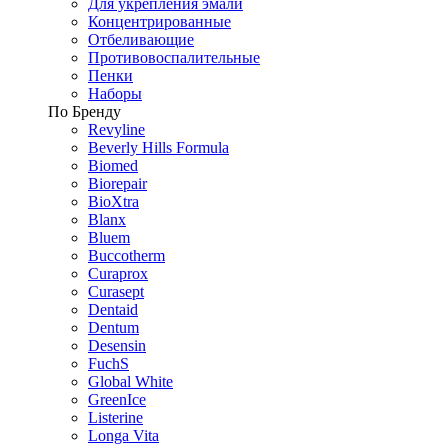
Для укрепления эмали
Концентрированные
Отбеливающие
Противовоспалительные
Пенки
Наборы
По Бренду
Revyline
Beverly Hills Formula
Biomed
Biorepair
BioXtra
Blanx
Bluem
Buccotherm
Curaprox
Curasept
Dentaid
Dentum
Desensin
FuchS
Global White
GreenIce
Listerine
Longa Vita