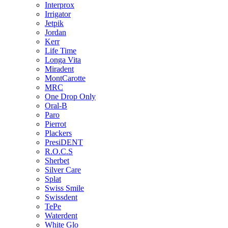
Interprox
Irrigator
Jetpik
Jordan
Kerr
Life Time
Longa Vita
Miradent
MontCarotte
MRC
One Drop Only
Oral-B
Paro
Pierrot
Plackers
PresiDENT
R.O.C.S
Sherbet
Silver Care
Splat
Swiss Smile
Swissdent
TePe
Waterdent
White Glo