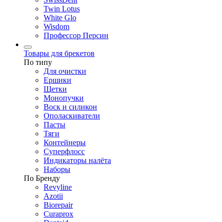
Twin Lotus
White Glo
Wisdom
Профессор Персин
Товары для брекетов
По типу
Для очистки
Ершики
Щетки
Монопучки
Воск и силикон
Ополаскиватели
Пасты
Тяги
Контейнеры
Суперфлосс
Индикаторы налёта
Наборы
По Бренду
Revyline
Azotii
Biorepair
Curaprox