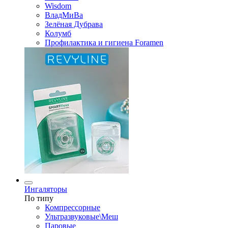
Wisdom
ВладМиВа
Зелёная Дубрава
Колумб
Профилактика и гигиена Foramen
Ингаляторы
По типу
Компрессорные
Ультразвуковые\Меш
Паровые