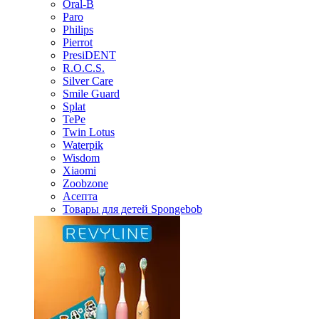
Oral-B
Paro
Philips
Pierrot
PresiDENT
R.O.C.S.
Silver Care
Smile Guard
Splat
TePe
Twin Lotus
Waterpik
Wisdom
Xiaomi
Zoobzone
Асепта
Товары для детей Spongebob