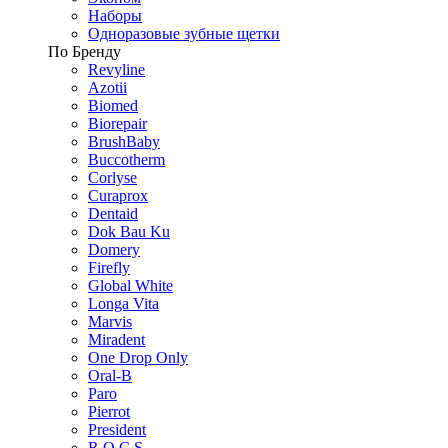
Наборы
Одноразовые зубные щетки
По Бренду
Revyline
Azotii
Biomed
Biorepair
BrushBaby
Buccotherm
Corlyse
Curaprox
Dentaid
Dok Bau Ku
Domery
Firefly
Global White
Longa Vita
Marvis
Miradent
One Drop Only
Oral-B
Paro
Pierrot
President
R.O.C.S.