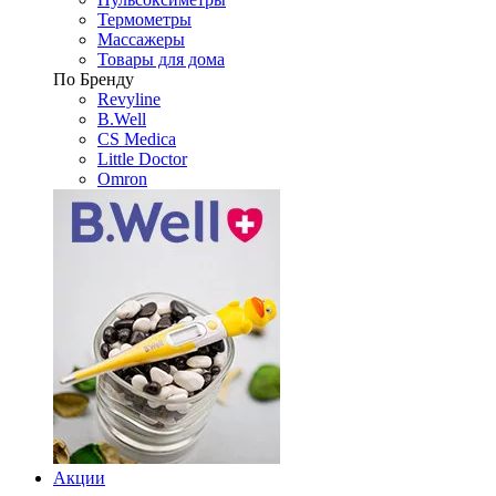
Термометры
Массажеры
Товары для дома
По Бренду
Revyline
B.Well
CS Medica
Little Doctor
Omron
Акции