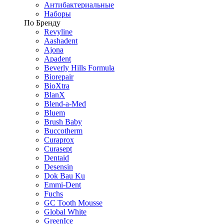
Антибактериальные
Наборы
По Бренду
Revyline
Aashadent
Ajona
Apadent
Beverly Hills Formula
Biorepair
BioXtra
BlanX
Blend-a-Med
Bluem
Brush Baby
Buccotherm
Curaprox
Curasept
Dentaid
Desensin
Dok Bau Ku
Emmi-Dent
Fuchs
GC Tooth Mousse
Global White
GreenIce