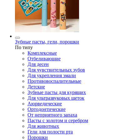
Зубные пасты, гели, порошки
По типу
Комплексные
Отбеливающие
Для десен
Для чувствительных зубов
Для укрепления эмали
Противовоспалительные
Детские
Зубные пасты для курящих
Для ультразвуковых щеток
Аюрведические
Ортодонтические
От неприятного запаха
Пасты с золотом и серебром
Для животных
Гели для полости рта
Порошки