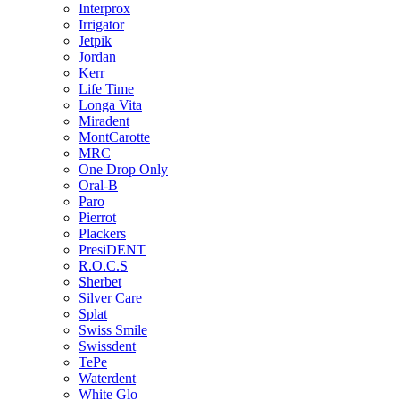
Interprox
Irrigator
Jetpik
Jordan
Kerr
Life Time
Longa Vita
Miradent
MontCarotte
MRC
One Drop Only
Oral-B
Paro
Pierrot
Plackers
PresiDENT
R.O.C.S
Sherbet
Silver Care
Splat
Swiss Smile
Swissdent
TePe
Waterdent
White Glo