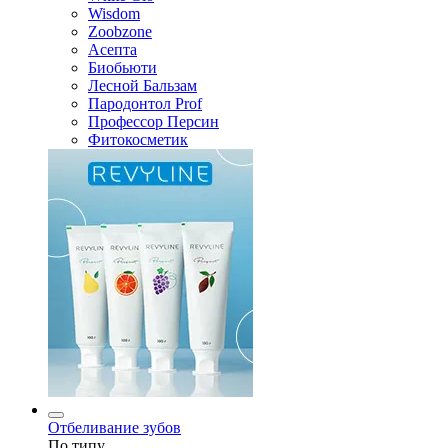
Wisdom
Zoobzone
Асепта
Биобьюти
Лесной Бальзам
Пародонтол Prof
Профессор Персин
Фитокосметик
Отбеливание зубов
По типу