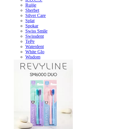
Ruijie
Sherbet
Silver Care
Splat
Spokar
Swiss Smile
Swissdent
TePe
Waterdent
White Glo
Wisdom