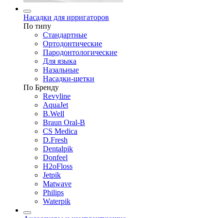
Насадки для ирригаторов
По типу
Стандартные
Ортодонтические
Пародонтологические
Для языка
Назальные
Насадки-щетки
По Бренду
Revyline
AquaJet
B.Well
Braun Oral-B
CS Medica
D.Fresh
Dentalpik
Donfeel
H2oFloss
Jetpik
Matwave
Philips
Waterpik