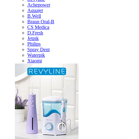
Achepower
Aquajet
B.Well
Braun Oral-B
CS Medica
D.Fresh
Jetpik
Philips
Spray Dent
Waterpik
Xiaomi