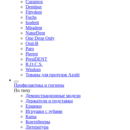
Curaprox
Dentipur
Fittydent
Fuchs
Isodent
Miradent
NaturDent
One Drop Only
Oral-B
Paro
Pierrot
PresiDENT
R.O.C.S.
Wisdom
Товары для протезов Azotii
Профилактика и гигиена
По типу
Демонстрационные модели
Держатели и подставки
Ершики
Игрушки с зубами
Капы
Контейнеры
Литература