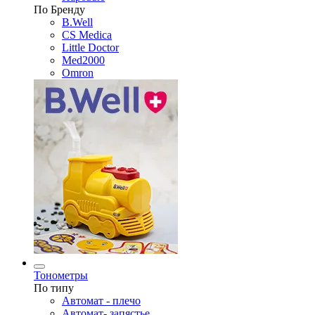
По Бренду
B.Well
CS Medica
Little Doctor
Med2000
Omron
Тонометры
По типу
Автомат - плечо
Автомат- запястье