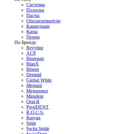
Системы
Полоски
Пасты
Ополаскиватели
Карандаши
Капы
Пенки
По Бренду
Revyline
ACP
Biorepair
BlanX
Bluem
Dentaid
Global White
Megami
Megasonex
Miradent
Oral-B
PresiDENT
R.O.C.S.
Rasyan
Splat
Swiss Smile
SwissDent