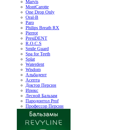
Marvis
MontCarotte
One Drop Only
Oral-B
Paro
Philips Breath RX
Pierrot
PresiDENT
R.O.C.S
Smile Guard
Spa for Teeth
Splat
Waterdent
Wisdom
Альбадент
Асепта
Доктор Персин
Ирикс
Лесной Бальзам
Пародонтол Prof
Профессор Персин