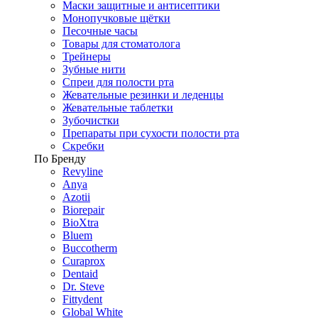
Маски защитные и антисептики
Монопучковые щётки
Песочные часы
Товары для стоматолога
Трейнеры
Зубные нити
Спреи для полости рта
Жевательные резинки и леденцы
Жевательные таблетки
Зубочистки
Препараты при сухости полости рта
Скребки
По Бренду
Revyline
Anya
Azotii
Biorepair
BioXtra
Bluem
Buccotherm
Curaprox
Dentaid
Dr. Steve
Fittydent
Global White