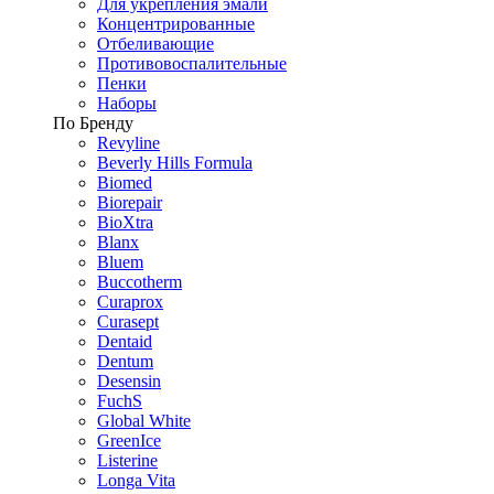
Для укрепления эмали
Концентрированные
Отбеливающие
Противовоспалительные
Пенки
Наборы
По Бренду
Revyline
Beverly Hills Formula
Biomed
Biorepair
BioXtra
Blanx
Bluem
Buccotherm
Curaprox
Curasept
Dentaid
Dentum
Desensin
FuchS
Global White
GreenIce
Listerine
Longa Vita