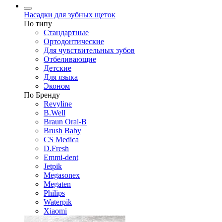
Насадки для зубных щеток
По типу
Стандартные
Ортодонтические
Для чувствительных зубов
Отбеливающие
Детские
Для языка
Эконом
По Бренду
Revyline
B.Well
Braun Oral-B
Brush Baby
CS Medica
D.Fresh
Emmi-dent
Jetpik
Megasonex
Megaten
Philips
Waterpik
Xiaomi