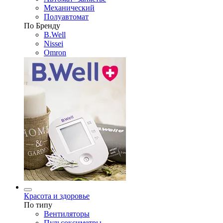
Механический
Полуавтомат
По Бренду
B.Well
Nissei
Omron
Красота и здоровье
По типу
Вентиляторы
Пульсоксиметры