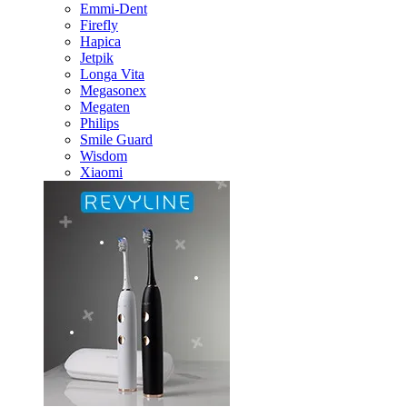
Emmi-Dent
Firefly
Hapica
Jetpik
Longa Vita
Megasonex
Megaten
Philips
Smile Guard
Wisdom
Xiaomi