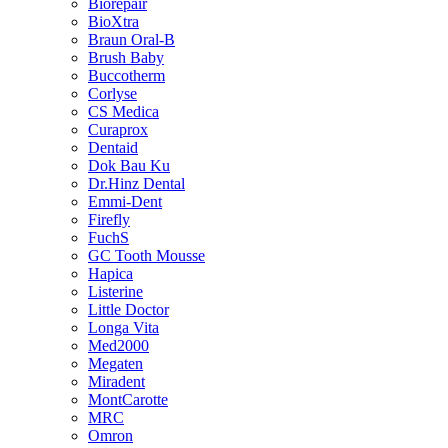
Biorepair
BioXtra
Braun Oral-B
Brush Baby
Buccotherm
Corlyse
CS Medica
Curaprox
Dentaid
Dok Bau Ku
Dr.Hinz Dental
Emmi-Dent
Firefly
FuchS
GC Tooth Mousse
Hapica
Listerine
Little Doctor
Longa Vita
Med2000
Megaten
Miradent
MontCarotte
MRC
Omron