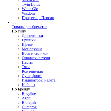
Twin Lotus
White Glo
Wisdom
Профессор Персин
Товары для брекетов
По типу
Для очистки
Ершики
Щетки
Монопучки
Воск и силикон
Ополаскиватели
Пасты
Тяги
Контейнеры
Суперфлосс
Индикаторы налёта
Наборы
По Бренду
Revyline
Azotii
Biorepair
Curaprox