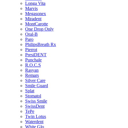
Longa Vita
Marvis
Megasonex
Miradent
MontCarotte
One Drop Only
Oral-B
Paro
PhilipsBreath Rx
Pierrot
PresiDENT
Punchale
R.O.C.S
Rasyan
Remars
Silver Care
Smile Guard
Splat
Stomatol
Swiss Smile
SwissDent
TePe
Twin Lotus
Waterdent
White Glo