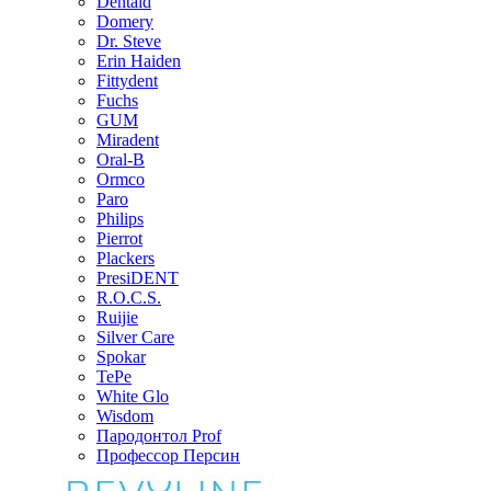
Dentaid
Domery
Dr. Steve
Erin Haiden
Fittydent
Fuchs
GUM
Miradent
Oral-B
Ormco
Paro
Philips
Pierrot
Plackers
PresiDENT
R.O.C.S.
Ruijie
Silver Care
Spokar
TePe
White Glo
Wisdom
Пародонтол Prof
Профессор Персин