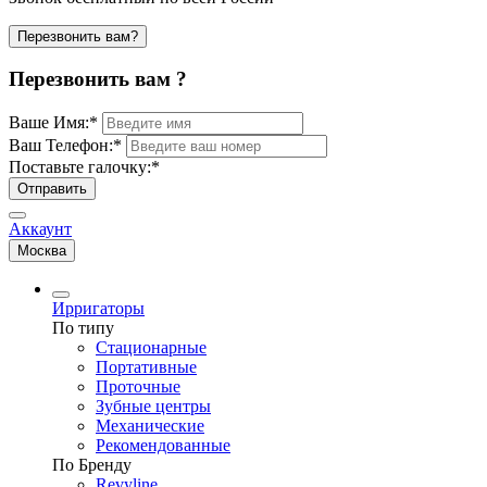
Перезвонить вам?
Перезвонить вам ?
Ваше Имя:
*
Ваш Телефон:
*
Поставьте галочку:
*
Отправить
Аккаунт
Москва
Ирригаторы
По типу
Стационарные
Портативные
Проточные
Зубные центры
Механические
Рекомендованные
По Бренду
Revyline