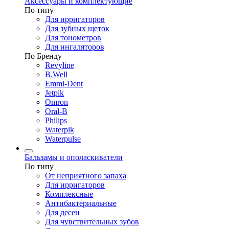
Аксессуары и комплектующие
По типу
Для ирригаторов
Для зубных щеток
Для тонометров
Для ингаляторов
По Бренду
Revyline
B.Well
Emmi-Dent
Jetpik
Omron
Oral-B
Philips
Waterpik
Waterpulse
Бальзамы и ополаскиватели
По типу
От неприятного запаха
Для ирригаторов
Комплексные
Антибактериальные
Для десен
Для чувствительных зубов