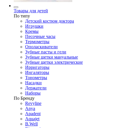
Товары для детей
По типу
Детский костюм доктора
Игрушки
Кремы
Песочные часы
Термометры
Ополаскиватели
Зубные пасты и гели
Зубные щетки мануальные
Зубные щетки электрические
Ирригаторы
Ингаляторы
Тонометры
Насадки
Держатели
Наборы
По Бренду
Revyline
Anya
Apadent
Aquajet
B.Well