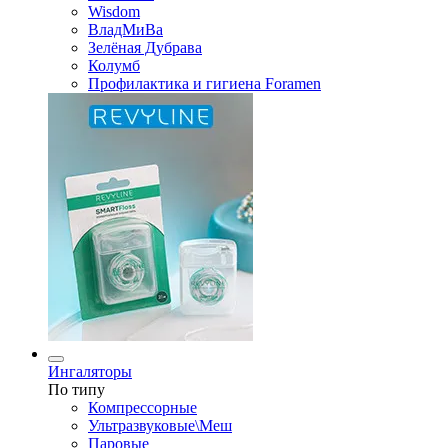
Wisdom
ВладМиВа
Зелёная Дубрава
Колумб
Профилактика и гигиена Foramen
Ингаляторы
По типу
Компрессорные
Ультразвуковые\Меш
Паровые