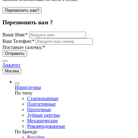
Перезвонить вам?
Перезвонить вам ?
Ваше Имя:
*
Ваш Телефон:
*
Поставьте галочку:
*
Отправить
Аккаунт
Москва
Ирригаторы
По типу
Стационарные
Портативные
Проточные
Зубные центры
Механические
Рекомендованные
По Бренду
Revyline