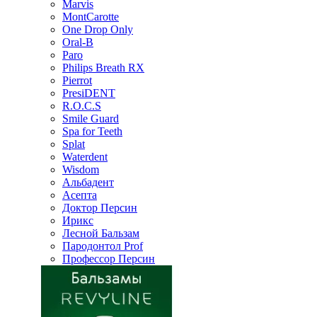
Marvis
MontCarotte
One Drop Only
Oral-B
Paro
Philips Breath RX
Pierrot
PresiDENT
R.O.C.S
Smile Guard
Spa for Teeth
Splat
Waterdent
Wisdom
Альбадент
Асепта
Доктор Персин
Ирикс
Лесной Бальзам
Пародонтол Prof
Профессор Персин