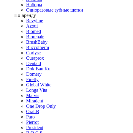
Наборы
Одноразовые зубные щетки
По Бренду
Revyline
Azotii
Biomed
Biorepair
BrushBaby
Buccotherm
Corlyse
Curaprox
Dentaid
Dok Bau Ku
Domery
Firefly
Global White
Longa Vita
Marvis
Miradent
One Drop Only
Oral-B
Paro
Pierrot
President
R.O.C.S.