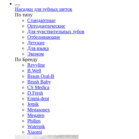
Насадки для зубных щеток
По типу
Стандартные
Ортодонтические
Для чувствительных зубов
Отбеливающие
Детские
Для языка
Эконом
По Бренду
Revyline
B.Well
Braun Oral-B
Brush Baby
CS Medica
D.Fresh
Emmi-dent
Jetpik
Megasonex
Megaten
Philips
Waterpik
Xiaomi