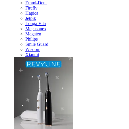
Emmi-Dent
Firefly
Hapica
Jetpik
Longa Vita
Megasonex
Megaten
Philips
Smile Guard
Wisdom
Xiaomi