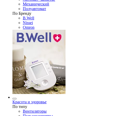
Механический
Полуавтомат
По Бренду
B.Well
Nissei
Omron
Красота и здоровье
По типу
Вентиляторы
Пульсоксиметры