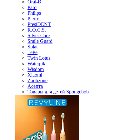
Oral-B
Paro
Philips
Pierrot
PresiDENT
R.O.C.S.
Silver Care
Smile Guard
Splat
TePe
Twin Lotus
Waterpik
Wisdom
Xiaomi
Zoobzone
Асепта
Товары для детей Spongebob