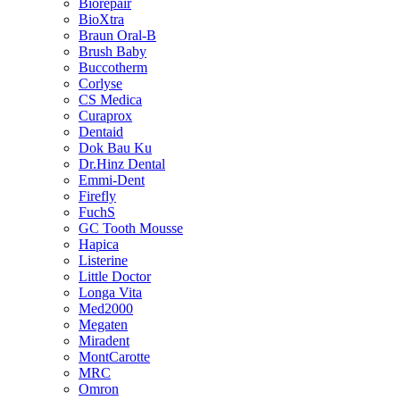
Biorepair
BioXtra
Braun Oral-B
Brush Baby
Buccotherm
Corlyse
CS Medica
Curaprox
Dentaid
Dok Bau Ku
Dr.Hinz Dental
Emmi-Dent
Firefly
FuchS
GC Tooth Mousse
Hapica
Listerine
Little Doctor
Longa Vita
Med2000
Megaten
Miradent
MontCarotte
MRC
Omron