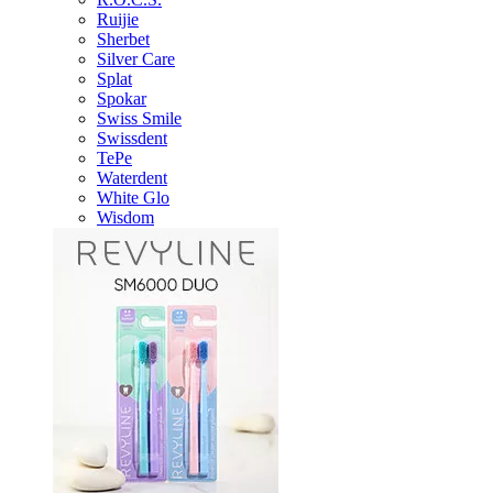
Ruijie
Sherbet
Silver Care
Splat
Spokar
Swiss Smile
Swissdent
TePe
Waterdent
White Glo
Wisdom