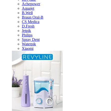
Achepower
Aquajet
B.Well
Braun Oral-B
CS Medica
D.Fresh
Jetpik
Philips
Spray Dent
Waterpik
Xiaomi