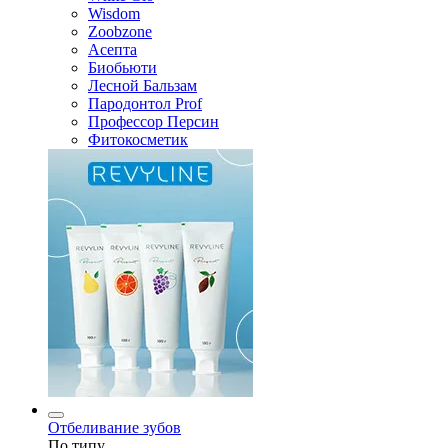
Wisdom
Zoobzone
Асепта
Биобьюти
Лесной Бальзам
Пародонтол Prof
Профессор Персин
Фитокосметик
Отбеливание зубов
По типу