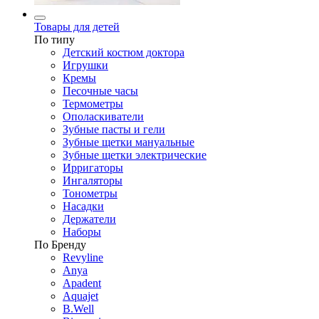
Товары для детей
По типу
Детский костюм доктора
Игрушки
Кремы
Песочные часы
Термометры
Ополаскиватели
Зубные пасты и гели
Зубные щетки мануальные
Зубные щетки электрические
Ирригаторы
Ингаляторы
Тонометры
Насадки
Держатели
Наборы
По Бренду
Revyline
Anya
Apadent
Aquajet
B.Well