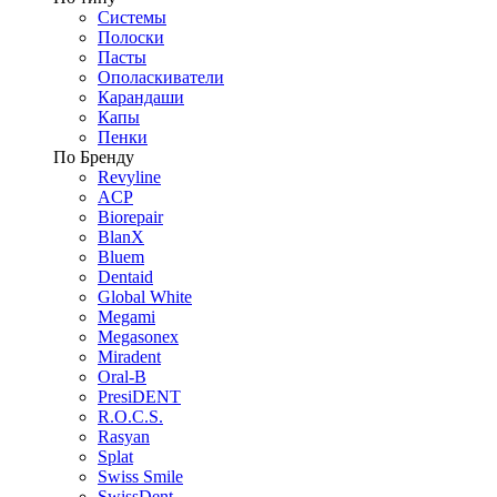
Системы
Полоски
Пасты
Ополаскиватели
Карандаши
Капы
Пенки
По Бренду
Revyline
ACP
Biorepair
BlanX
Bluem
Dentaid
Global White
Megami
Megasonex
Miradent
Oral-B
PresiDENT
R.O.C.S.
Rasyan
Splat
Swiss Smile
SwissDent