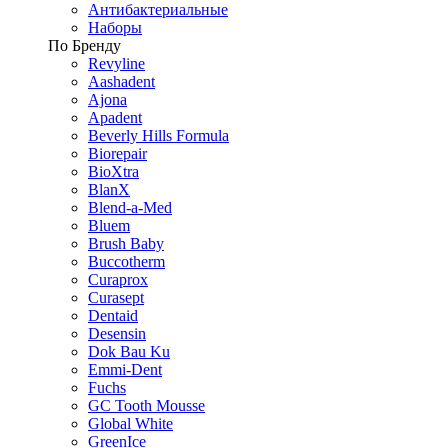
Антибактериальные
Наборы
По Бренду
Revyline
Aashadent
Ajona
Apadent
Beverly Hills Formula
Biorepair
BioXtra
BlanX
Blend-a-Med
Bluem
Brush Baby
Buccotherm
Curaprox
Curasept
Dentaid
Desensin
Dok Bau Ku
Emmi-Dent
Fuchs
GC Tooth Mousse
Global White
GreenIce