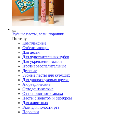
Зубные пасты, гели, порошки
По типу
Комплексные
Отбеливающие
Для десен
Для чувствительных зубов
Для укрепления эмали
Противовоспалительные
Детские
Зубные пасты для курящих
Для ультразвуковых щеток
Аюрведические
Ортодонтические
От неприятного запаха
Пасты с золотом и серебром
Для животных
Гели для полости рта
Порошки