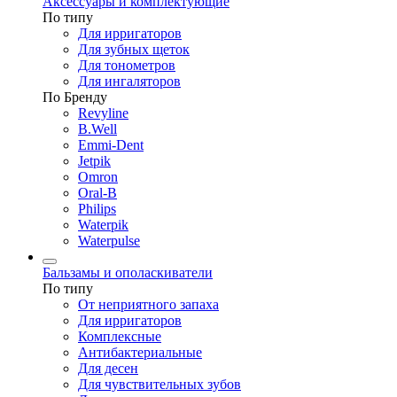
Аксессуары и комплектующие
По типу
Для ирригаторов
Для зубных щеток
Для тонометров
Для ингаляторов
По Бренду
Revyline
B.Well
Emmi-Dent
Jetpik
Omron
Oral-B
Philips
Waterpik
Waterpulse
Бальзамы и ополаскиватели
По типу
От неприятного запаха
Для ирригаторов
Комплексные
Антибактериальные
Для десен
Для чувствительных зубов