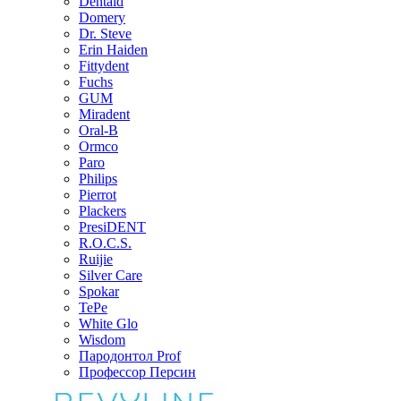
Dentaid
Domery
Dr. Steve
Erin Haiden
Fittydent
Fuchs
GUM
Miradent
Oral-B
Ormco
Paro
Philips
Pierrot
Plackers
PresiDENT
R.O.C.S.
Ruijie
Silver Care
Spokar
TePe
White Glo
Wisdom
Пародонтол Prof
Профессор Персин