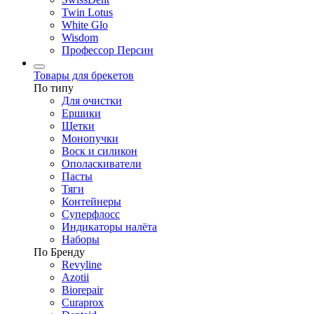
Twin Lotus
White Glo
Wisdom
Профессор Персин
Товары для брекетов
По типу
Для очистки
Ершики
Щетки
Монопучки
Воск и силикон
Ополаскиватели
Пасты
Тяги
Контейнеры
Суперфлосс
Индикаторы налёта
Наборы
По Бренду
Revyline
Azotii
Biorepair
Curaprox