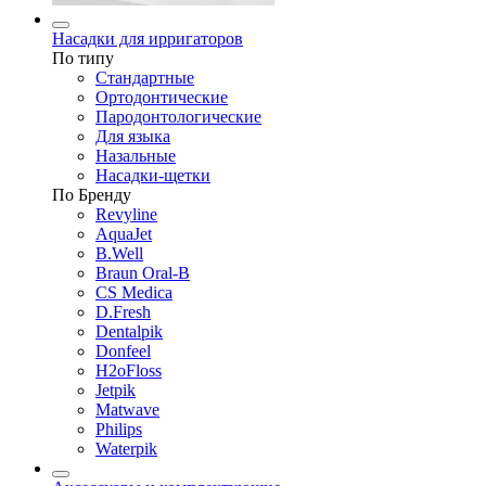
Насадки для ирригаторов
По типу
Стандартные
Ортодонтические
Пародонтологические
Для языка
Назальные
Насадки-щетки
По Бренду
Revyline
AquaJet
B.Well
Braun Oral-B
CS Medica
D.Fresh
Dentalpik
Donfeel
H2oFloss
Jetpik
Matwave
Philips
Waterpik