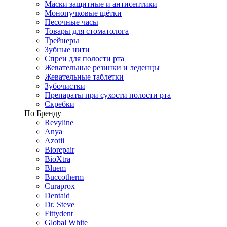
Маски защитные и антисептики
Монопучковые щётки
Песочные часы
Товары для стоматолога
Трейнеры
Зубные нити
Спреи для полости рта
Жевательные резинки и леденцы
Жевательные таблетки
Зубочистки
Препараты при сухости полости рта
Скребки
По Бренду
Revyline
Anya
Azotii
Biorepair
BioXtra
Bluem
Buccotherm
Curaprox
Dentaid
Dr. Steve
Fittydent
Global White