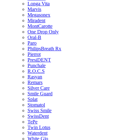
Longa Vita
Marvis
Megasonex
Miradent
MontCarotte
One Drop Only
Oral-B
Paro
PhilipsBreath Rx
Pierrot
PresiDENT
Punchale
R.O.C.S
Rasyan
Remars
Silver Care
Smile Guard
Splat
Stomatol
Swiss Smile
SwissDent
TePe
Twin Lotus
Waterdent
White Glo