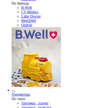
По Бренду
B.Well
CS Medica
Little Doctor
Med2000
Omron
Тонометры
По типу
Автомат - плечо
Автомат- запястье