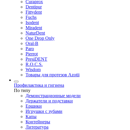
Curaprox
Dentipur
Fittydent
Fuchs
Isodent
Miradent
NaturDent
One Drop Only
Oral-B
Paro
Pierrot
PresiDENT
R.O.C.S.
Wisdom
Товары для протезов Azotii
Профилактика и гигиена
По типу
Демонстрационные модели
Держатели и подставки
Ершики
Игрушки с зубами
Капы
Контейнеры
Литература