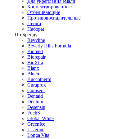
Для укрепления эмали
Концентрированные
Отбеливающие
Противовоспалительные
Пенки
Наборы
По Бренду
Revyline
Beverly Hills Formula
Biomed
Biorepair
BioXtra
Blanx
Bluem
Buccotherm
Curaprox
Curasept
Dentaid
Dentum
Desensin
FuchS
Global White
GreenIce
Listerine
Longa Vita