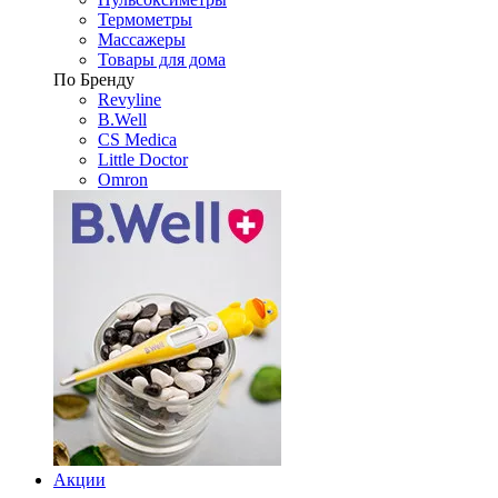
Термометры
Массажеры
Товары для дома
По Бренду
Revyline
B.Well
CS Medica
Little Doctor
Omron
Акции