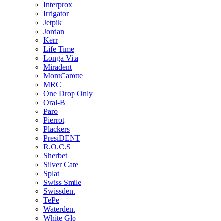
Interprox
Irrigator
Jetpik
Jordan
Kerr
Life Time
Longa Vita
Miradent
MontCarotte
MRC
One Drop Only
Oral-B
Paro
Pierrot
Plackers
PresiDENT
R.O.C.S
Sherbet
Silver Care
Splat
Swiss Smile
Swissdent
TePe
Waterdent
White Glo