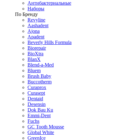
Антибактериальные
Наборы
По Бренду
Revyline
Aashadent
Ajona
Apadent
Beverly Hills Formula
Biorepair
BioXtra
BlanX
Blend-a-Med
Bluem
Brush Baby
Buccotherm
Curaprox
Curasept
Dentaid
Desensin
Dok Bau Ku
Emmi-Dent
Fuchs
GC Tooth Mousse
Global White
GreenIce