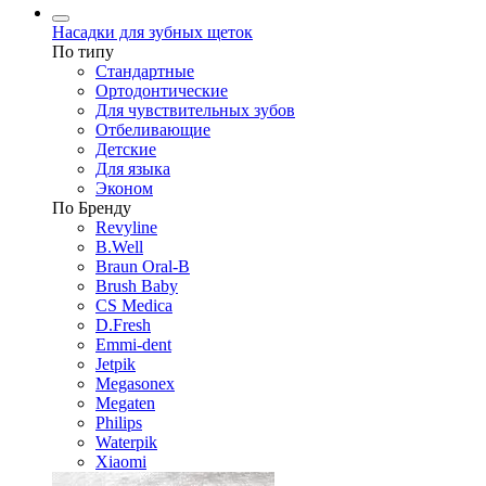
Насадки для зубных щеток
По типу
Стандартные
Ортодонтические
Для чувствительных зубов
Отбеливающие
Детские
Для языка
Эконом
По Бренду
Revyline
B.Well
Braun Oral-B
Brush Baby
CS Medica
D.Fresh
Emmi-dent
Jetpik
Megasonex
Megaten
Philips
Waterpik
Xiaomi