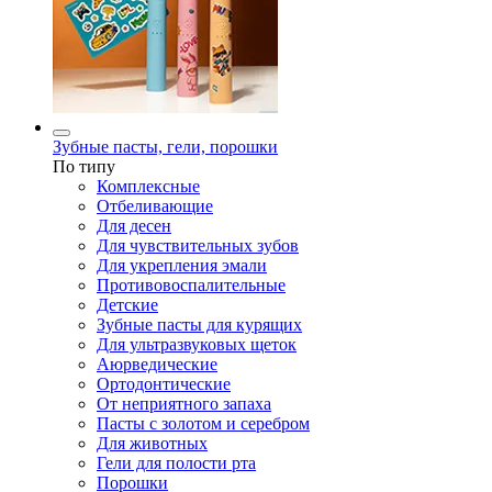
Зубные пасты, гели, порошки
По типу
Комплексные
Отбеливающие
Для десен
Для чувствительных зубов
Для укрепления эмали
Противовоспалительные
Детские
Зубные пасты для курящих
Для ультразвуковых щеток
Аюрведические
Ортодонтические
От неприятного запаха
Пасты с золотом и серебром
Для животных
Гели для полости рта
Порошки