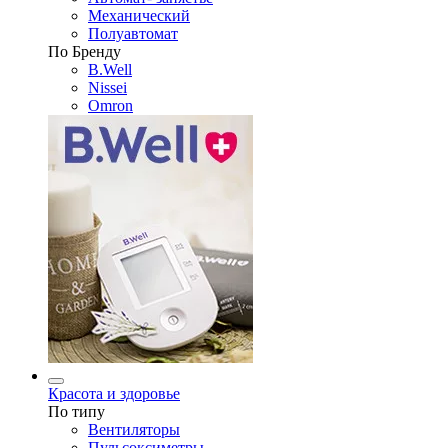
Механический
Полуавтомат
По Бренду
B.Well
Nissei
Omron
Красота и здоровье
По типу
Вентиляторы
Пульсоксиметры