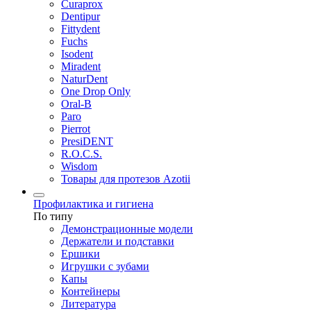
Curaprox
Dentipur
Fittydent
Fuchs
Isodent
Miradent
NaturDent
One Drop Only
Oral-B
Paro
Pierrot
PresiDENT
R.O.C.S.
Wisdom
Товары для протезов Azotii
Профилактика и гигиена
По типу
Демонстрационные модели
Держатели и подставки
Ершики
Игрушки с зубами
Капы
Контейнеры
Литература