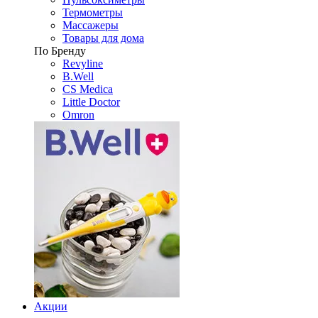
Термометры
Массажеры
Товары для дома
По Бренду
Revyline
B.Well
CS Medica
Little Doctor
Omron
Акции