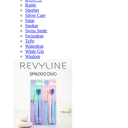
Ruijie
Sherbet
Silver Care
Splat
Spokar
Swiss Smile
Swissdent
TePe
Waterdent
White Glo
Wisdom