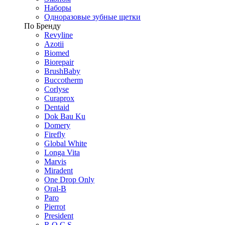
Наборы
Одноразовые зубные щетки
По Бренду
Revyline
Azotii
Biomed
Biorepair
BrushBaby
Buccotherm
Corlyse
Curaprox
Dentaid
Dok Bau Ku
Domery
Firefly
Global White
Longa Vita
Marvis
Miradent
One Drop Only
Oral-B
Paro
Pierrot
President
R.O.C.S.