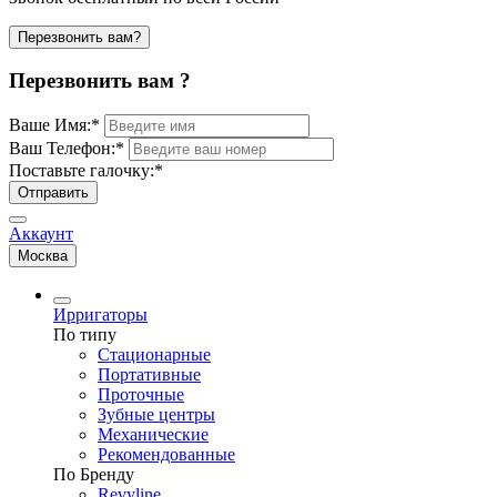
Перезвонить вам?
Перезвонить вам ?
Ваше Имя:
*
Ваш Телефон:
*
Поставьте галочку:
*
Отправить
Аккаунт
Москва
Ирригаторы
По типу
Стационарные
Портативные
Проточные
Зубные центры
Механические
Рекомендованные
По Бренду
Revyline