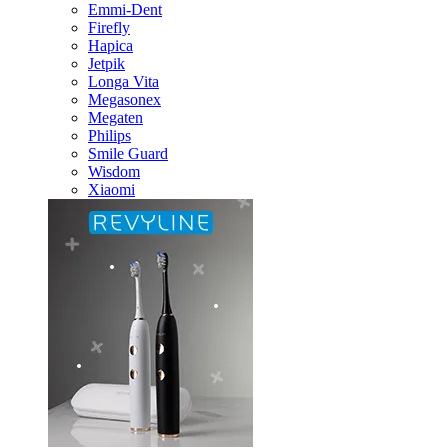
Emmi-Dent
Firefly
Hapica
Jetpik
Longa Vita
Megasonex
Megaten
Philips
Smile Guard
Wisdom
Xiaomi