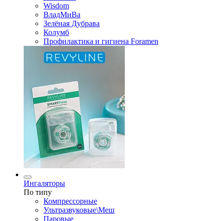
Wisdom
ВладМиВа
Зелёная Дубрава
Колумб
Профилактика и гигиена Foramen
Ингаляторы
По типу
Компрессорные
Ультразвуковые\Меш
Паровые