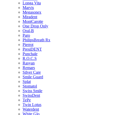
Longa Vita
Marvis
Megasonex
Miradent
MontCarotte
One Drop Only
Oral-B
Paro
PhilipsBreath Rx
Pierrot
PresiDENT
Punchale
R.O.C.S
Rasyan
Remars
Silver Care
Smile Guard
Splat
Stomatol
Swiss Smile
SwissDent
TePe
Twin Lotus
Waterdent
White Glo