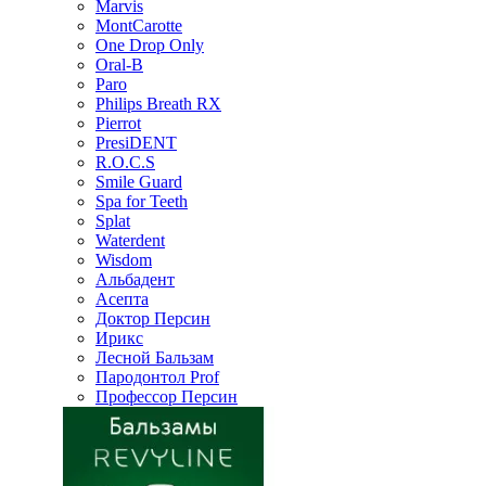
Marvis
MontCarotte
One Drop Only
Oral-B
Paro
Philips Breath RX
Pierrot
PresiDENT
R.O.C.S
Smile Guard
Spa for Teeth
Splat
Waterdent
Wisdom
Альбадент
Асепта
Доктор Персин
Ирикс
Лесной Бальзам
Пародонтол Prof
Профессор Персин