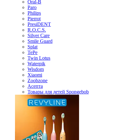
Oral-B
Paro
Philips
Pierrot
PresiDENT
R.O.C.S.
Silver Care
Smile Guard
Splat
TePe
Twin Lotus
Waterpik
Wisdom
Xiaomi
Zoobzone
Асепта
Товары для детей Spongebob