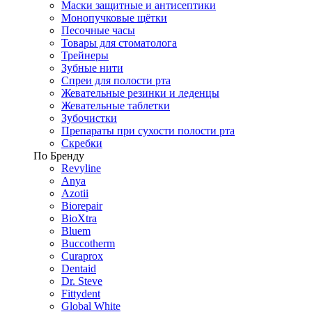
Маски защитные и антисептики
Монопучковые щётки
Песочные часы
Товары для стоматолога
Трейнеры
Зубные нити
Спреи для полости рта
Жевательные резинки и леденцы
Жевательные таблетки
Зубочистки
Препараты при сухости полости рта
Скребки
По Бренду
Revyline
Anya
Azotii
Biorepair
BioXtra
Bluem
Buccotherm
Curaprox
Dentaid
Dr. Steve
Fittydent
Global White