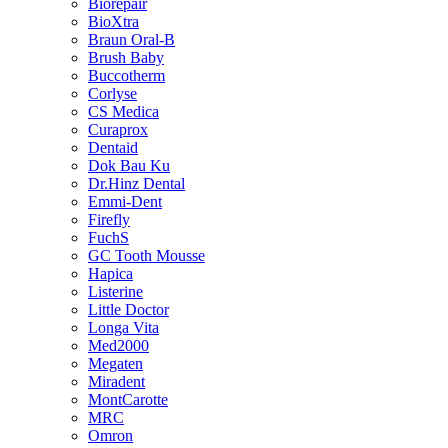
Biorepair
BioXtra
Braun Oral-B
Brush Baby
Buccotherm
Corlyse
CS Medica
Curaprox
Dentaid
Dok Bau Ku
Dr.Hinz Dental
Emmi-Dent
Firefly
FuchS
GC Tooth Mousse
Hapica
Listerine
Little Doctor
Longa Vita
Med2000
Megaten
Miradent
MontCarotte
MRC
Omron