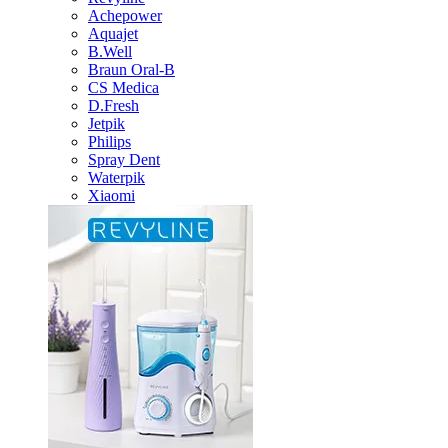
Achepower
Aquajet
B.Well
Braun Oral-B
CS Medica
D.Fresh
Jetpik
Philips
Spray Dent
Waterpik
Xiaomi