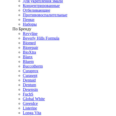
Для укрепления эмали
Концентрированные
Отбеливающие
Противовоспалительные
Пенки
Наборы
По Бренду
Revyline
Beverly Hills Formula
Biomed
Biorepair
BioXtra
Blanx
Bluem
Buccotherm
Curaprox
Curasept
Dentaid
Dentum
Desensin
FuchS
Global White
GreenIce
Listerine
Longa Vita