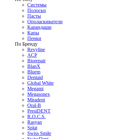
Системы
Полоски
Пасты
Ополаскиватели
Карандаши
Капы
Пенки
По Бренду
Revyline
ACP
Biorepair
BlanX
Bluem
Dentaid
Global White
Megami
Megasonex
Miradent
Oral-B
PresiDENT
R.O.C.S.
Rasyan
Splat
Swiss Smile
SwissDent