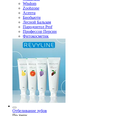
Wisdom
Zoobzone
Асепта
Биобьюти
Лесной Бальзам
Пародонтол Prof
Профессор Персин
Фитокосметик
Отбеливание зубов
По типу