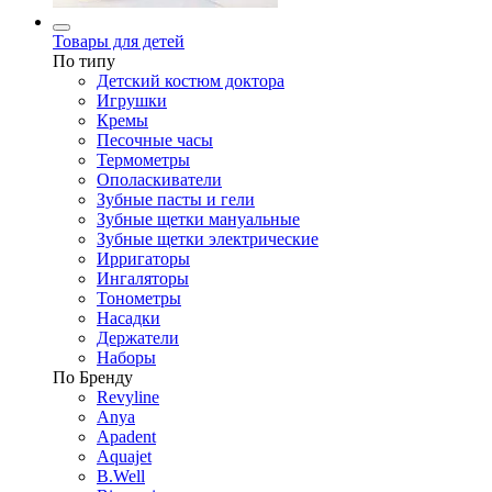
Товары для детей
По типу
Детский костюм доктора
Игрушки
Кремы
Песочные часы
Термометры
Ополаскиватели
Зубные пасты и гели
Зубные щетки мануальные
Зубные щетки электрические
Ирригаторы
Ингаляторы
Тонометры
Насадки
Держатели
Наборы
По Бренду
Revyline
Anya
Apadent
Aquajet
B.Well