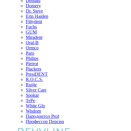
Dentaid
Domery
Dr. Steve
Erin Haiden
Fittydent
Fuchs
GUM
Miradent
Oral-B
Ormco
Paro
Philips
Pierrot
Plackers
PresiDENT
R.O.C.S.
Ruijie
Silver Care
Spokar
TePe
White Glo
Wisdom
Пародонтол Prof
Профессор Персин