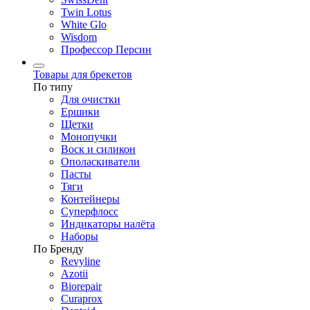
Twin Lotus
White Glo
Wisdom
Профессор Персин
Товары для брекетов
По типу
Для очистки
Ершики
Щетки
Монопучки
Воск и силикон
Ополаскиватели
Пасты
Тяги
Контейнеры
Суперфлосс
Индикаторы налёта
Наборы
По Бренду
Revyline
Azotii
Biorepair
Curaprox