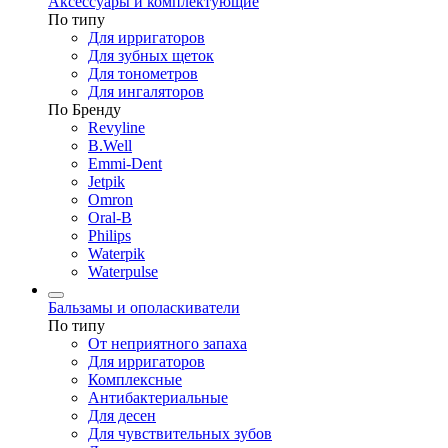
Аксессуары и комплектующие
По типу
Для ирригаторов
Для зубных щеток
Для тонометров
Для ингаляторов
По Бренду
Revyline
B.Well
Emmi-Dent
Jetpik
Omron
Oral-B
Philips
Waterpik
Waterpulse
Бальзамы и ополаскиватели
По типу
От неприятного запаха
Для ирригаторов
Комплексные
Антибактериальные
Для десен
Для чувствительных зубов