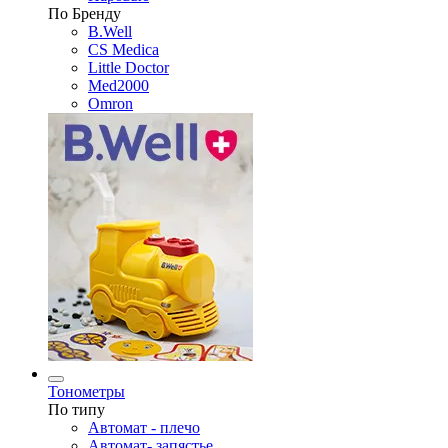
По Бренду
B.Well
CS Medica
Little Doctor
Med2000
Omron
Тонометры
По типу
Автомат - плечо
Автомат- запястье