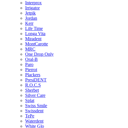
Interprox
Irrigator
Jetpik
Jordan
Kerr
Life Time
Longa Vita
Miradent
MontCarotte
MRC
One Drop Only
Oral-B
Paro
Pierrot
Plackers
PresiDENT
R.O.C.S
Sherbet
Silver Care
Splat
Swiss Smile
Swissdent
TePe
Waterdent
White Glo