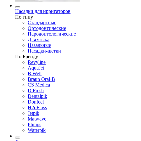
Насадки для ирригаторов
По типу
Стандартные
Ортодонтические
Пародонтологические
Для языка
Назальные
Насадки-щетки
По Бренду
Revyline
AquaJet
B.Well
Braun Oral-B
CS Medica
D.Fresh
Dentalpik
Donfeel
H2oFloss
Jetpik
Matwave
Philips
Waterpik