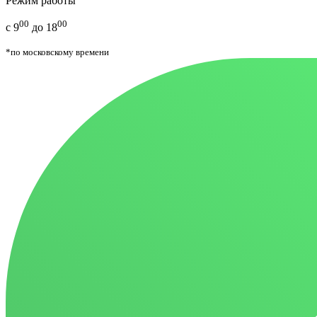
Режим работы
00
00
с 9
до 18
*по московскому времени