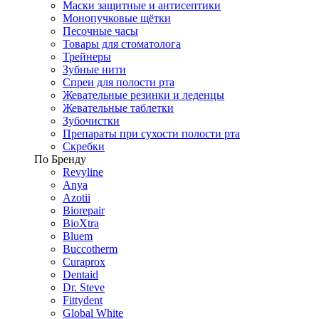
Маски защитные и антисептики
Монопучковые щётки
Песочные часы
Товары для стоматолога
Трейнеры
Зубные нити
Спреи для полости рта
Жевательные резинки и леденцы
Жевательные таблетки
Зубочистки
Препараты при сухости полости рта
Скребки
По Бренду
Revyline
Anya
Azotii
Biorepair
BioXtra
Bluem
Buccotherm
Curaprox
Dentaid
Dr. Steve
Fittydent
Global White