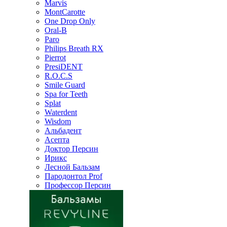
Marvis
MontCarotte
One Drop Only
Oral-B
Paro
Philips Breath RX
Pierrot
PresiDENT
R.O.C.S
Smile Guard
Spa for Teeth
Splat
Waterdent
Wisdom
Альбадент
Асепта
Доктор Персин
Ирикс
Лесной Бальзам
Пародонтол Prof
Профессор Персин