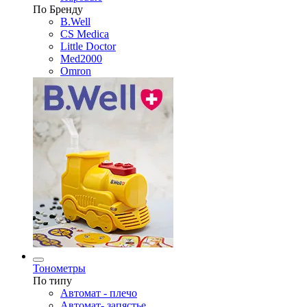
По Бренду
B.Well
CS Medica
Little Doctor
Med2000
Omron
Тонометры
По типу
Автомат - плечо
Автомат- запястье