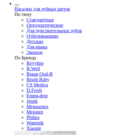
Насадки для зубных щеток
По типу
Стандартные
Ортодонтические
Для чувствительных зубов
Отбеливающие
Детские
Для языка
Эконом
По Бренду
Revyline
B.Well
Braun Oral-B
Brush Baby
CS Medica
D.Fresh
Emmi-dent
Jetpik
Megasonex
Megaten
Philips
Waterpik
Xiaomi