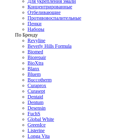
Для укрепления эмали
Концентрированные
Отбеливающие
Противовоспалительные
Пенки
Наборы
По Бренду
Revyline
Beverly Hills Formula
Biomed
Biorepair
BioXtra
Blanx
Bluem
Buccotherm
Curaprox
Curasept
Dentaid
Dentum
Desensin
FuchS
Global White
GreenIce
Listerine
Longa Vita