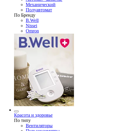
Механический
Полуавтомат
По Бренду
B.Well
Nissei
Omron
Красота и здоровье
По типу
Вентиляторы
Пульсоксиметры