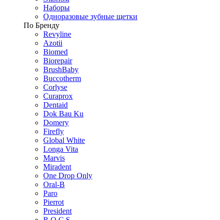
Наборы
Одноразовые зубные щетки
По Бренду
Revyline
Azotii
Biomed
Biorepair
BrushBaby
Buccotherm
Corlyse
Curaprox
Dentaid
Dok Bau Ku
Domery
Firefly
Global White
Longa Vita
Marvis
Miradent
One Drop Only
Oral-B
Paro
Pierrot
President
R.O.C.S.