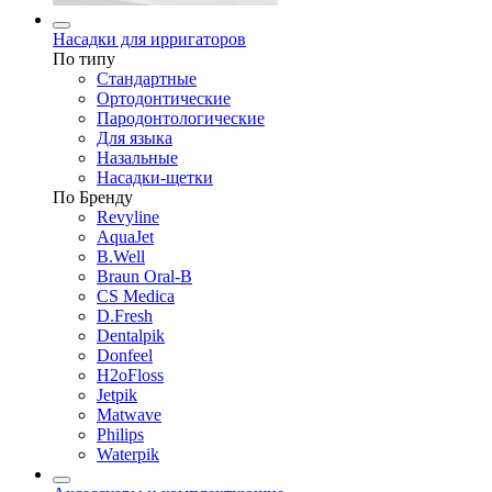
Насадки для ирригаторов
По типу
Стандартные
Ортодонтические
Пародонтологические
Для языка
Назальные
Насадки-щетки
По Бренду
Revyline
AquaJet
B.Well
Braun Oral-B
CS Medica
D.Fresh
Dentalpik
Donfeel
H2oFloss
Jetpik
Matwave
Philips
Waterpik