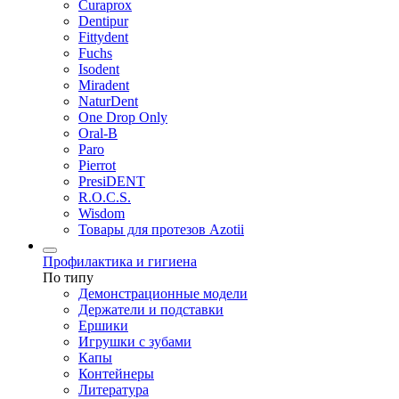
Curaprox
Dentipur
Fittydent
Fuchs
Isodent
Miradent
NaturDent
One Drop Only
Oral-B
Paro
Pierrot
PresiDENT
R.O.C.S.
Wisdom
Товары для протезов Azotii
Профилактика и гигиена
По типу
Демонстрационные модели
Держатели и подставки
Ершики
Игрушки с зубами
Капы
Контейнеры
Литература