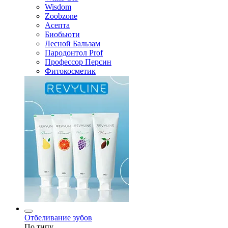
Wisdom
Zoobzone
Асепта
Биобьюти
Лесной Бальзам
Пародонтол Prof
Профессор Персин
Фитокосметик
Отбеливание зубов
По типу