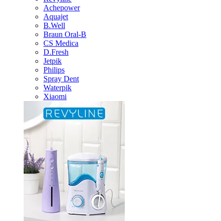
Achepower
Aquajet
B.Well
Braun Oral-B
CS Medica
D.Fresh
Jetpik
Philips
Spray Dent
Waterpik
Xiaomi