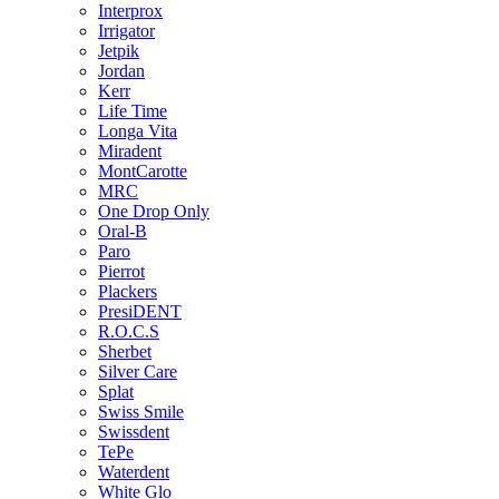
Interprox
Irrigator
Jetpik
Jordan
Kerr
Life Time
Longa Vita
Miradent
MontCarotte
MRC
One Drop Only
Oral-B
Paro
Pierrot
Plackers
PresiDENT
R.O.C.S
Sherbet
Silver Care
Splat
Swiss Smile
Swissdent
TePe
Waterdent
White Glo