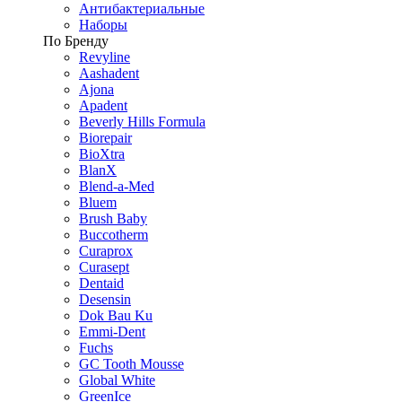
Антибактериальные
Наборы
По Бренду
Revyline
Aashadent
Ajona
Apadent
Beverly Hills Formula
Biorepair
BioXtra
BlanX
Blend-a-Med
Bluem
Brush Baby
Buccotherm
Curaprox
Curasept
Dentaid
Desensin
Dok Bau Ku
Emmi-Dent
Fuchs
GC Tooth Mousse
Global White
GreenIce