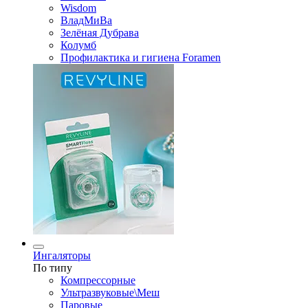
Wisdom
ВладМиВа
Зелёная Дубрава
Колумб
Профилактика и гигиена Foramen
Ингаляторы
По типу
Компрессорные
Ультразвуковые\Меш
Паровые