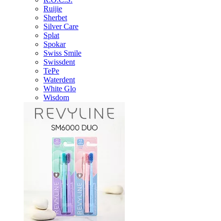
Ruijie
Sherbet
Silver Care
Splat
Spokar
Swiss Smile
Swissdent
TePe
Waterdent
White Glo
Wisdom