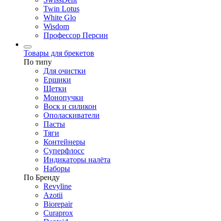
Twin Lotus
White Glo
Wisdom
Профессор Персин
Товары для брекетов
По типу
Для очистки
Ершики
Щетки
Монопучки
Воск и силикон
Ополаскиватели
Пасты
Тяги
Контейнеры
Суперфлосс
Индикаторы налёта
Наборы
По Бренду
Revyline
Azotii
Biorepair
Curaprox