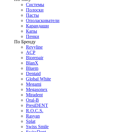
Системы
Полоски
Пасты
Ополаскиватели
Карандаши
Капы
Пенки
По Бренду
Revyline
ACP
Biorepair
BlanX
Bluem
Dentaid
Global White
Megami
Megasonex
Miradent
Oral-B
PresiDENT
R.O.C.S.
Rasyan
Splat
Swiss Smile
SwissDent