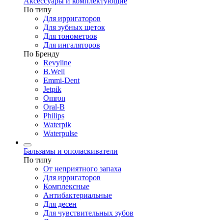
Аксессуары и комплектующие
По типу
Для ирригаторов
Для зубных щеток
Для тонометров
Для ингаляторов
По Бренду
Revyline
B.Well
Emmi-Dent
Jetpik
Omron
Oral-B
Philips
Waterpik
Waterpulse
Бальзамы и ополаскиватели
По типу
От неприятного запаха
Для ирригаторов
Комплексные
Антибактериальные
Для десен
Для чувствительных зубов