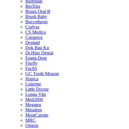
Biorepair
BioXtra
Braun Oral-B
Brush Baby
Buccotherm
Corlyse
CS Medica
Curaprox
Dentaid
Dok Bau Ku
Dr.Hinz Dental
Emmi-Dent
Firefly
FuchS
GC Tooth Mousse
Hapica
Listerine
Little Doctor
Longa Vita
Med2000
Megaten
Miradent
MontCarotte
MRC
Omron