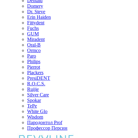
Dentaid
Domery
Dr. Steve
Erin Haiden
Fittydent
Fuchs
GUM
Miradent
Oral-B
Ormco
Paro
Philips
Pierrot
Plackers
PresiDENT
R.O.C.S.
Ruijie
Silver Care
Spokar
TePe
White Glo
Wisdom
Пародонтол Prof
Профессор Персин