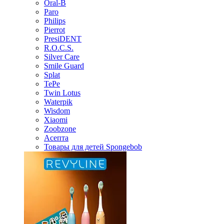
Oral-B
Paro
Philips
Pierrot
PresiDENT
R.O.C.S.
Silver Care
Smile Guard
Splat
TePe
Twin Lotus
Waterpik
Wisdom
Xiaomi
Zoobzone
Асепта
Товары для детей Spongebob