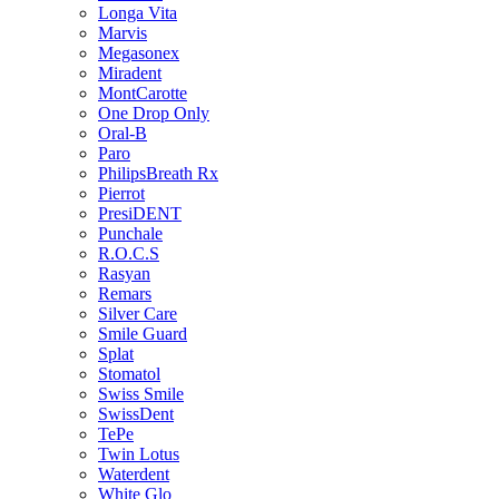
Longa Vita
Marvis
Megasonex
Miradent
MontCarotte
One Drop Only
Oral-B
Paro
PhilipsBreath Rx
Pierrot
PresiDENT
Punchale
R.O.C.S
Rasyan
Remars
Silver Care
Smile Guard
Splat
Stomatol
Swiss Smile
SwissDent
TePe
Twin Lotus
Waterdent
White Glo