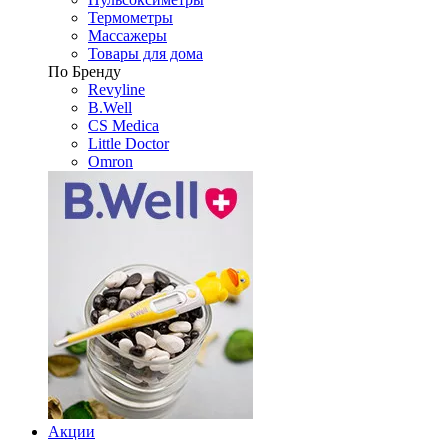
Термометры
Массажеры
Товары для дома
По Бренду
Revyline
B.Well
CS Medica
Little Doctor
Omron
Акции