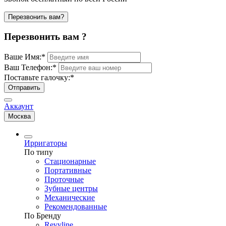
Перезвонить вам?
Перезвонить вам ?
Ваше Имя:
*
Ваш Телефон:
*
Поставьте галочку:
*
Отправить
Аккаунт
Москва
Ирригаторы
По типу
Стационарные
Портативные
Проточные
Зубные центры
Механические
Рекомендованные
По Бренду
Revyline