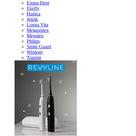
Emmi-Dent
Firefly
Hapica
Jetpik
Longa Vita
Megasonex
Megaten
Philips
Smile Guard
Wisdom
Xiaomi