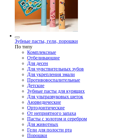
Зубные пасты, гели, порошки
По типу
Комплексные
Отбеливающие
Для десен
Для чувствительных зубов
Для укрепления эмали
Противовоспалительные
Детские
Зубные пасты для курящих
Для ультразвуковых щеток
Аюрведические
Ортодонтические
От неприятного запаха
Пасты с золотом и серебром
Для животных
Гели для полости рта
Порошки