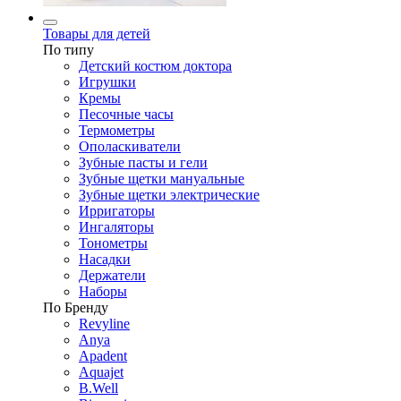
Товары для детей
По типу
Детский костюм доктора
Игрушки
Кремы
Песочные часы
Термометры
Ополаскиватели
Зубные пасты и гели
Зубные щетки мануальные
Зубные щетки электрические
Ирригаторы
Ингаляторы
Тонометры
Насадки
Держатели
Наборы
По Бренду
Revyline
Anya
Apadent
Aquajet
B.Well