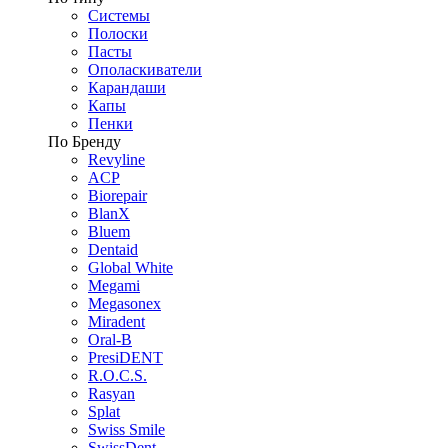
Системы
Полоски
Пасты
Ополаскиватели
Карандаши
Капы
Пенки
По Бренду
Revyline
ACP
Biorepair
BlanX
Bluem
Dentaid
Global White
Megami
Megasonex
Miradent
Oral-B
PresiDENT
R.O.C.S.
Rasyan
Splat
Swiss Smile
SwissDent