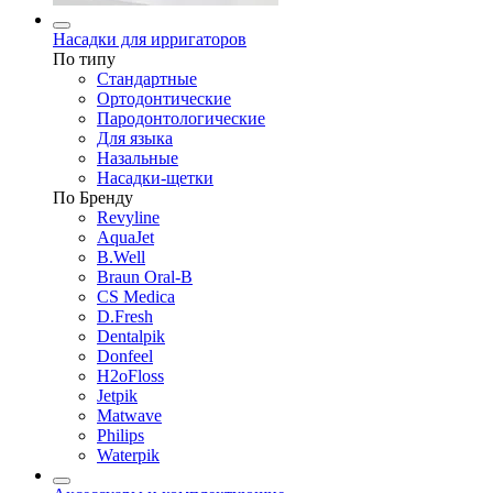
Насадки для ирригаторов
По типу
Стандартные
Ортодонтические
Пародонтологические
Для языка
Назальные
Насадки-щетки
По Бренду
Revyline
AquaJet
B.Well
Braun Oral-B
CS Medica
D.Fresh
Dentalpik
Donfeel
H2oFloss
Jetpik
Matwave
Philips
Waterpik