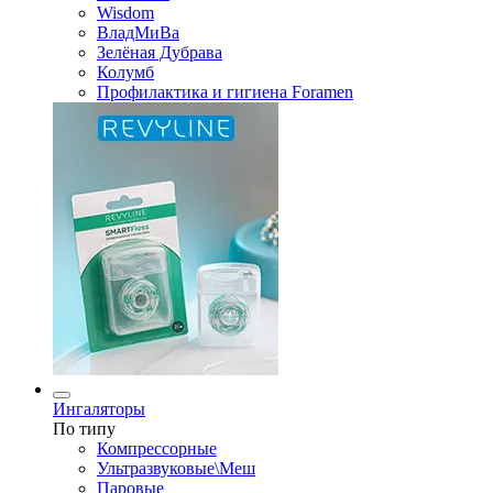
Wisdom
ВладМиВа
Зелёная Дубрава
Колумб
Профилактика и гигиена Foramen
Ингаляторы
По типу
Компрессорные
Ультразвуковые\Меш
Паровые