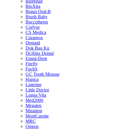
Biorepair
BioXtra
Braun Oral-B
Brush Baby
Buccotherm
Corlyse
CS Medica
Curaprox
Dentaid
Dok Bau Ku
Dr.Hinz Dental
Emmi-Dent
Firefly
FuchS
GC Tooth Mousse
Hapica
Listerine
Little Doctor
Longa Vita
Med2000
Megaten
Miradent
MontCarotte
MRC
Omron