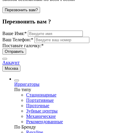
Перезвонить вам?
Перезвонить вам ?
Ваше Имя:
*
Ваш Телефон:
*
Поставьте галочку:
*
Отправить
Аккаунт
Москва
Ирригаторы
По типу
Стационарные
Портативные
Проточные
Зубные центры
Механические
Рекомендованные
По Бренду
Revyline