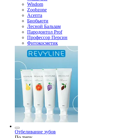
Wisdom
Zoobzone
Асепта
Биобьюти
Лесной Бальзам
Пародонтол Prof
Профессор Персин
Фитокосметик
Отбеливание зубов
По типу