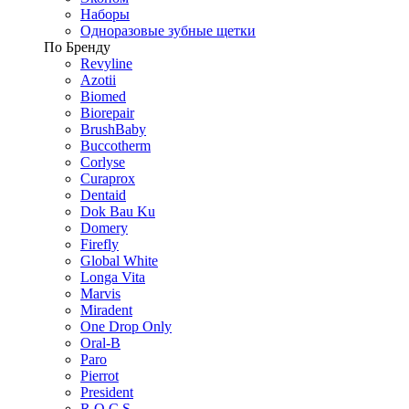
Наборы
Одноразовые зубные щетки
По Бренду
Revyline
Azotii
Biomed
Biorepair
BrushBaby
Buccotherm
Corlyse
Curaprox
Dentaid
Dok Bau Ku
Domery
Firefly
Global White
Longa Vita
Marvis
Miradent
One Drop Only
Oral-B
Paro
Pierrot
President
R.O.C.S.