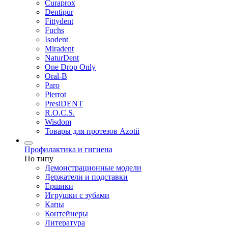
Curaprox
Dentipur
Fittydent
Fuchs
Isodent
Miradent
NaturDent
One Drop Only
Oral-B
Paro
Pierrot
PresiDENT
R.O.C.S.
Wisdom
Товары для протезов Azotii
Профилактика и гигиена
По типу
Демонстрационные модели
Держатели и подставки
Ершики
Игрушки с зубами
Капы
Контейнеры
Литература