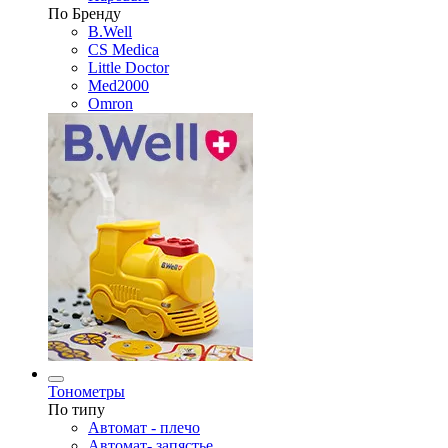
По Бренду
B.Well
CS Medica
Little Doctor
Med2000
Omron
Тонометры
По типу
Автомат - плечо
Автомат- запястье