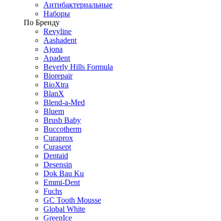
Антибактериальные
Наборы
По Бренду
Revyline
Aashadent
Ajona
Apadent
Beverly Hills Formula
Biorepair
BioXtra
BlanX
Blend-a-Med
Bluem
Brush Baby
Buccotherm
Curaprox
Curasept
Dentaid
Desensin
Dok Bau Ku
Emmi-Dent
Fuchs
GC Tooth Mousse
Global White
GreenIce