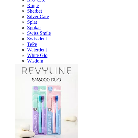
Ruijie
Sherbet
Silver Care
Splat
Spokar
Swiss Smile
Swissdent
TePe
Waterdent
White Glo
Wisdom