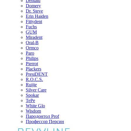
Dentaid
Domery
Dr. Steve
Erin Haiden
Fittydent
Fuchs
GUM
Miradent
Oral-B
Ormco
Paro
Philips
Pierrot
Plackers
PresiDENT
R.O.C.S.
Ruijie
Silver Care
Spokar
TePe
White Glo
Wisdom
Пародонтол Prof
Профессор Персин