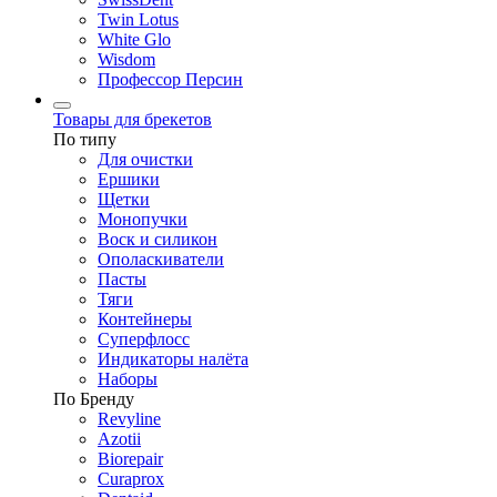
Twin Lotus
White Glo
Wisdom
Профессор Персин
Товары для брекетов
По типу
Для очистки
Ершики
Щетки
Монопучки
Воск и силикон
Ополаскиватели
Пасты
Тяги
Контейнеры
Суперфлосс
Индикаторы налёта
Наборы
По Бренду
Revyline
Azotii
Biorepair
Curaprox