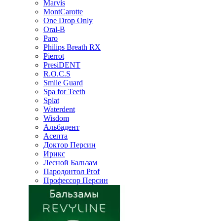
Marvis
MontCarotte
One Drop Only
Oral-B
Paro
Philips Breath RX
Pierrot
PresiDENT
R.O.C.S
Smile Guard
Spa for Teeth
Splat
Waterdent
Wisdom
Альбадент
Асепта
Доктор Персин
Ирикс
Лесной Бальзам
Пародонтол Prof
Профессор Персин