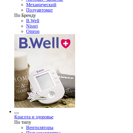
Механический
Полуавтомат
По Бренду
B.Well
Nissei
Omron
Красота и здоровье
По типу
Вентиляторы
Пульсоксиметры