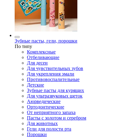
Зубные пасты, гели, порошки
По типу
Комплексные
Отбеливающие
Для десен
Для чувствительных зубов
Для укрепления эмали
Противовоспалительные
Детские
Зубные пасты для курящих
Для ультразвуковых щеток
Аюрведические
Ортодонтические
От неприятного запаха
Пасты с золотом и серебром
Для животных
Гели для полости рта
Порошки