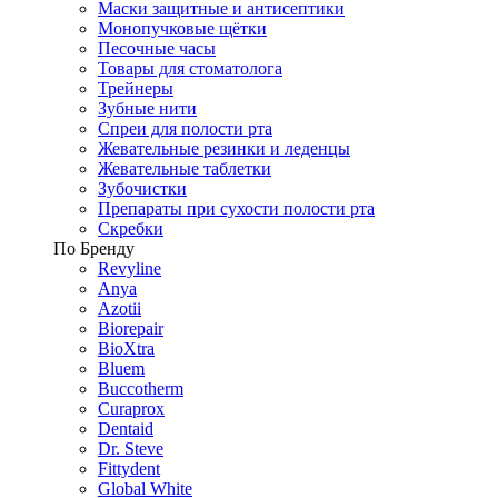
Маски защитные и антисептики
Монопучковые щётки
Песочные часы
Товары для стоматолога
Трейнеры
Зубные нити
Спреи для полости рта
Жевательные резинки и леденцы
Жевательные таблетки
Зубочистки
Препараты при сухости полости рта
Скребки
По Бренду
Revyline
Anya
Azotii
Biorepair
BioXtra
Bluem
Buccotherm
Curaprox
Dentaid
Dr. Steve
Fittydent
Global White