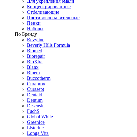
Для укрепления эмали
Концентрированные
Отбеливающие
Противовоспалительные
Пенки
Наборы
По Бренду
Revyline
Beverly Hills Formula
Biomed
Biorepair
BioXtra
Blanx
Bluem
Buccotherm
Curaprox
Curasept
Dentaid
Dentum
Desensin
FuchS
Global White
GreenIce
Listerine
Longa Vita