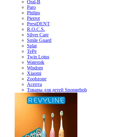
Oral-B
Paro
Philips
Pierrot
PresiDENT
R.O.C.S.
Silver Care
Smile Guard
Splat
TePe
Twin Lotus
Waterpik
Wisdom
Xiaomi
Zoobzone
Асепта
Товары для детей Spongebob