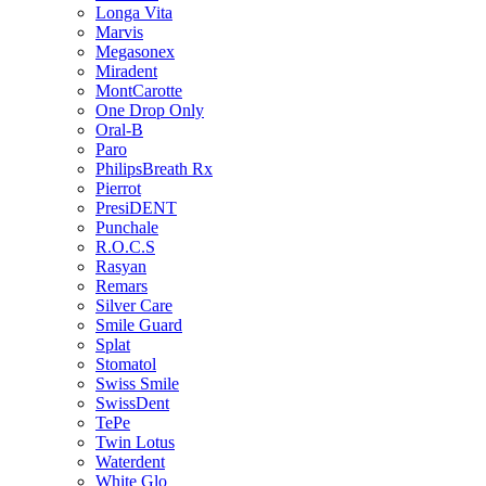
Longa Vita
Marvis
Megasonex
Miradent
MontCarotte
One Drop Only
Oral-B
Paro
PhilipsBreath Rx
Pierrot
PresiDENT
Punchale
R.O.C.S
Rasyan
Remars
Silver Care
Smile Guard
Splat
Stomatol
Swiss Smile
SwissDent
TePe
Twin Lotus
Waterdent
White Glo