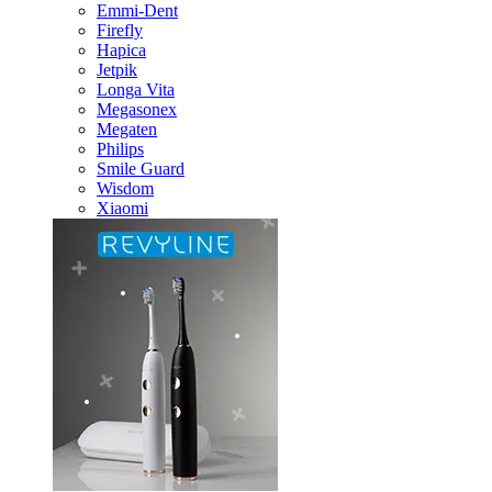
Emmi-Dent
Firefly
Hapica
Jetpik
Longa Vita
Megasonex
Megaten
Philips
Smile Guard
Wisdom
Xiaomi