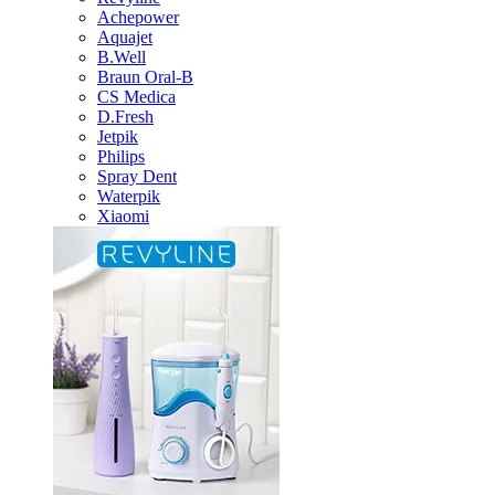
Achepower
Aquajet
B.Well
Braun Oral-B
CS Medica
D.Fresh
Jetpik
Philips
Spray Dent
Waterpik
Xiaomi