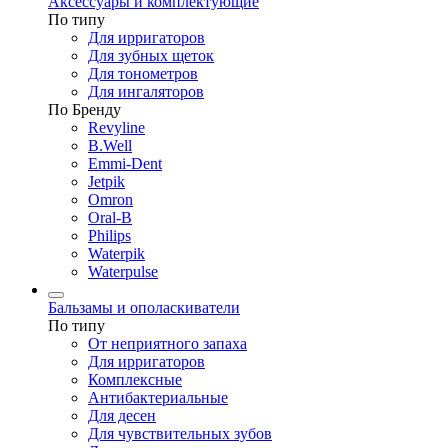
Аксессуары и комплектующие
По типу
Для ирригаторов
Для зубных щеток
Для тонометров
Для ингаляторов
По Бренду
Revyline
B.Well
Emmi-Dent
Jetpik
Omron
Oral-B
Philips
Waterpik
Waterpulse
Бальзамы и ополаскиватели
По типу
От неприятного запаха
Для ирригаторов
Комплексные
Антибактериальные
Для десен
Для чувствительных зубов