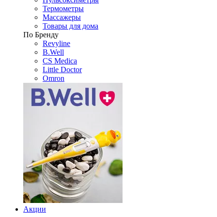
Термометры
Массажеры
Товары для дома
По Бренду
Revyline
B.Well
CS Medica
Little Doctor
Omron
Акции