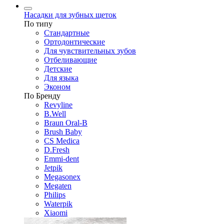
Насадки для зубных щеток
По типу
Стандартные
Ортодонтические
Для чувствительных зубов
Отбеливающие
Детские
Для языка
Эконом
По Бренду
Revyline
B.Well
Braun Oral-B
Brush Baby
CS Medica
D.Fresh
Emmi-dent
Jetpik
Megasonex
Megaten
Philips
Waterpik
Xiaomi