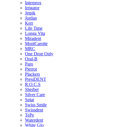
Interprox
Irrigator
Jetpik
Jordan
Kerr
Life Time
Longa Vita
Miradent
MontCarotte
MRC
One Drop Only
Oral-B
Paro
Pierrot
Plackers
PresiDENT
R.O.C.S
Sherbet
Silver Care
Splat
Swiss Smile
Swissdent
TePe
Waterdent
White Glo