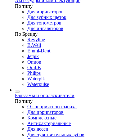
Аксессуары и комплектующие
По типу
Для ирригаторов
Для зубных щеток
Для тонометров
Для ингаляторов
По Бренду
Revyline
B.Well
Emmi-Dent
Jetpik
Omron
Oral-B
Philips
Waterpik
Waterpulse
Бальзамы и ополаскиватели
По типу
От неприятного запаха
Для ирригаторов
Комплексные
Антибактериальные
Для десен
Для чувствительных зубов