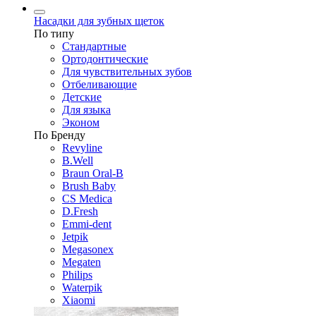
Насадки для зубных щеток
По типу
Стандартные
Ортодонтические
Для чувствительных зубов
Отбеливающие
Детские
Для языка
Эконом
По Бренду
Revyline
B.Well
Braun Oral-B
Brush Baby
CS Medica
D.Fresh
Emmi-dent
Jetpik
Megasonex
Megaten
Philips
Waterpik
Xiaomi