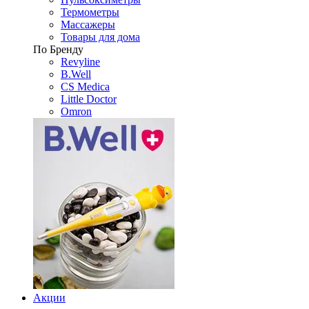
Термометры
Массажеры
Товары для дома
По Бренду
Revyline
B.Well
CS Medica
Little Doctor
Omron
Акции