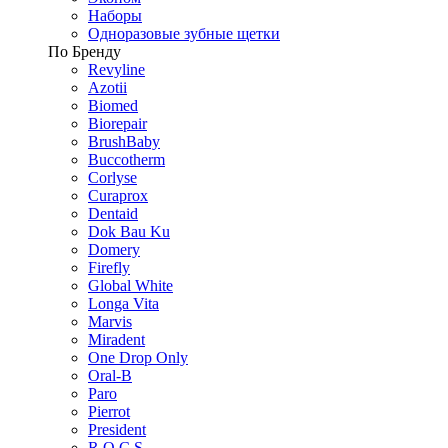
Наборы
Одноразовые зубные щетки
По Бренду
Revyline
Azotii
Biomed
Biorepair
BrushBaby
Buccotherm
Corlyse
Curaprox
Dentaid
Dok Bau Ku
Domery
Firefly
Global White
Longa Vita
Marvis
Miradent
One Drop Only
Oral-B
Paro
Pierrot
President
R.O.C.S.