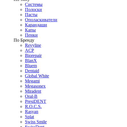
Системы
Полоски
Пасты
Ополаскиватели
Карандаши
Капы
Пенки
По Бренду
Revyline
ACP
Biorepair
BlanX
Bluem
Dentaid
Global White
Megami
Megasonex
Miradent
Oral-B
PresiDENT
R.O.C.S.
Rasyan
Splat
Swiss Smile
SwissDent