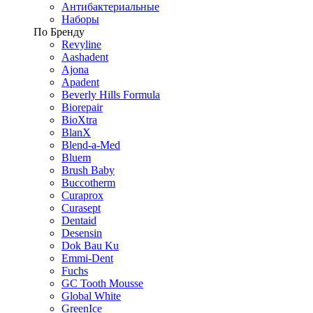
Антибактериальные
Наборы
По Бренду
Revyline
Aashadent
Ajona
Apadent
Beverly Hills Formula
Biorepair
BioXtra
BlanX
Blend-a-Med
Bluem
Brush Baby
Buccotherm
Curaprox
Curasept
Dentaid
Desensin
Dok Bau Ku
Emmi-Dent
Fuchs
GC Tooth Mousse
Global White
GreenIce