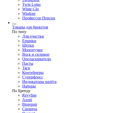
Twin Lotus
White Glo
Wisdom
Профессор Персин
Товары для брекетов
По типу
Для очистки
Ершики
Щетки
Монопучки
Воск и силикон
Ополаскиватели
Пасты
Тяги
Контейнеры
Суперфлосс
Индикаторы налёта
Наборы
По Бренду
Revyline
Azotii
Biorepair
Curaprox