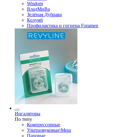
Wisdom
ВладМиВа
Зелёная Дубрава
Колумб
Профилактика и гигиена Foramen
Ингаляторы
По типу
Компрессорные
Ультразвуковые\Меш
Паровые