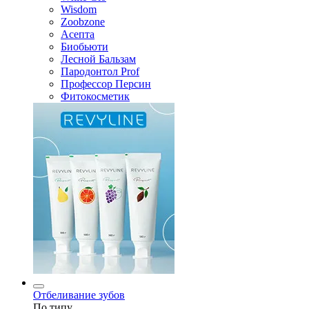
Wisdom
Zoobzone
Асепта
Биобьюти
Лесной Бальзам
Пародонтол Prof
Профессор Персин
Фитокосметик
Отбеливание зубов
По типу