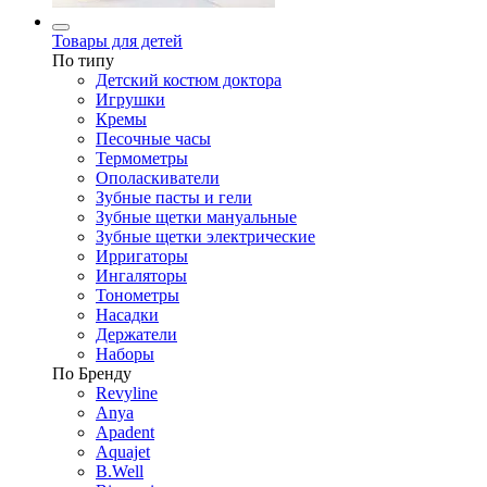
Товары для детей
По типу
Детский костюм доктора
Игрушки
Кремы
Песочные часы
Термометры
Ополаскиватели
Зубные пасты и гели
Зубные щетки мануальные
Зубные щетки электрические
Ирригаторы
Ингаляторы
Тонометры
Насадки
Держатели
Наборы
По Бренду
Revyline
Anya
Apadent
Aquajet
B.Well