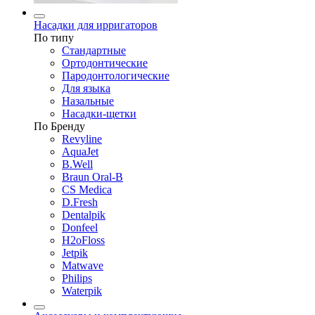
Насадки для ирригаторов
По типу
Стандартные
Ортодонтические
Пародонтологические
Для языка
Назальные
Насадки-щетки
По Бренду
Revyline
AquaJet
B.Well
Braun Oral-B
CS Medica
D.Fresh
Dentalpik
Donfeel
H2oFloss
Jetpik
Matwave
Philips
Waterpik