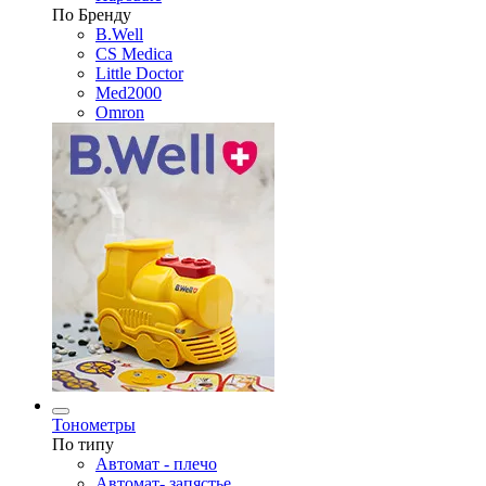
По Бренду
B.Well
CS Medica
Little Doctor
Med2000
Omron
Тонометры
По типу
Автомат - плечо
Автомат- запястье