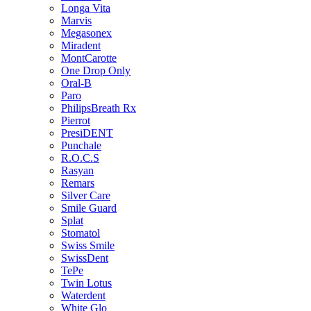
Longa Vita
Marvis
Megasonex
Miradent
MontCarotte
One Drop Only
Oral-B
Paro
PhilipsBreath Rx
Pierrot
PresiDENT
Punchale
R.O.C.S
Rasyan
Remars
Silver Care
Smile Guard
Splat
Stomatol
Swiss Smile
SwissDent
TePe
Twin Lotus
Waterdent
White Glo