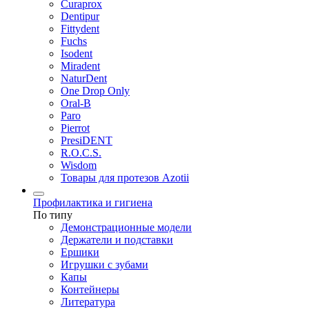
Curaprox
Dentipur
Fittydent
Fuchs
Isodent
Miradent
NaturDent
One Drop Only
Oral-B
Paro
Pierrot
PresiDENT
R.O.C.S.
Wisdom
Товары для протезов Azotii
Профилактика и гигиена
По типу
Демонстрационные модели
Держатели и подставки
Ершики
Игрушки с зубами
Капы
Контейнеры
Литература