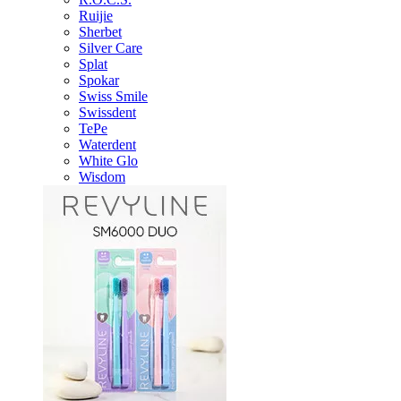
Ruijie
Sherbet
Silver Care
Splat
Spokar
Swiss Smile
Swissdent
TePe
Waterdent
White Glo
Wisdom