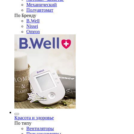
Механический
Полуавтомат
По Бренду
B.Well
Nissei
Omron
Красота и здоровье
По типу
Вентиляторы
Пульсоксиметры