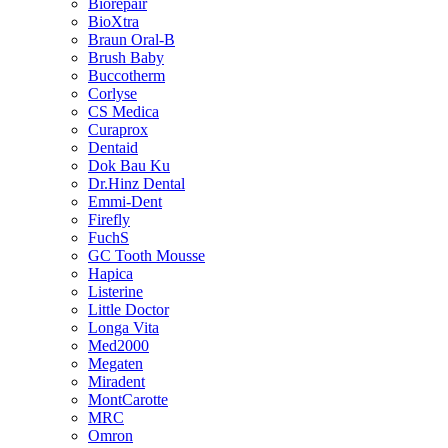
Biorepair
BioXtra
Braun Oral-B
Brush Baby
Buccotherm
Corlyse
CS Medica
Curaprox
Dentaid
Dok Bau Ku
Dr.Hinz Dental
Emmi-Dent
Firefly
FuchS
GC Tooth Mousse
Hapica
Listerine
Little Doctor
Longa Vita
Med2000
Megaten
Miradent
MontCarotte
MRC
Omron