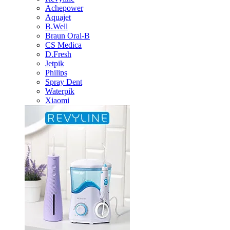
Achepower
Aquajet
B.Well
Braun Oral-B
CS Medica
D.Fresh
Jetpik
Philips
Spray Dent
Waterpik
Xiaomi