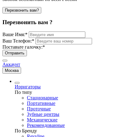
Перезвонить вам?
Перезвонить вам ?
Ваше Имя:
*
Ваш Телефон:
*
Поставьте галочку:
*
Отправить
Аккаунт
Москва
Ирригаторы
По типу
Стационарные
Портативные
Проточные
Зубные центры
Механические
Рекомендованные
По Бренду
Revyline