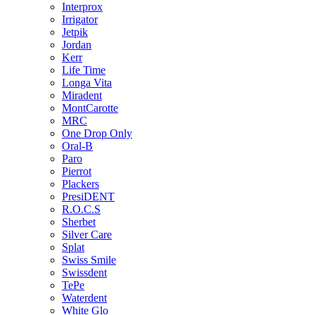
Interprox
Irrigator
Jetpik
Jordan
Kerr
Life Time
Longa Vita
Miradent
MontCarotte
MRC
One Drop Only
Oral-B
Paro
Pierrot
Plackers
PresiDENT
R.O.C.S
Sherbet
Silver Care
Splat
Swiss Smile
Swissdent
TePe
Waterdent
White Glo