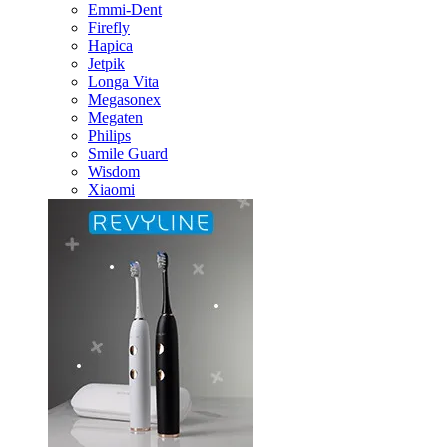
Emmi-Dent
Firefly
Hapica
Jetpik
Longa Vita
Megasonex
Megaten
Philips
Smile Guard
Wisdom
Xiaomi