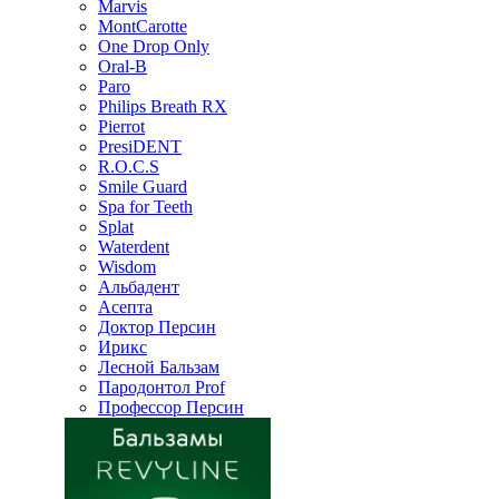
Marvis
MontCarotte
One Drop Only
Oral-B
Paro
Philips Breath RX
Pierrot
PresiDENT
R.O.C.S
Smile Guard
Spa for Teeth
Splat
Waterdent
Wisdom
Альбадент
Асепта
Доктор Персин
Ирикс
Лесной Бальзам
Пародонтол Prof
Профессор Персин