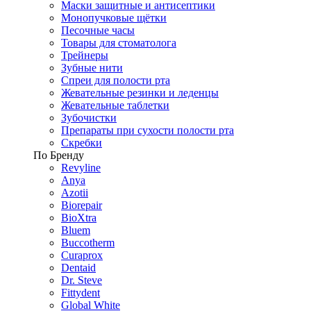
Маски защитные и антисептики
Монопучковые щётки
Песочные часы
Товары для стоматолога
Трейнеры
Зубные нити
Спреи для полости рта
Жевательные резинки и леденцы
Жевательные таблетки
Зубочистки
Препараты при сухости полости рта
Скребки
По Бренду
Revyline
Anya
Azotii
Biorepair
BioXtra
Bluem
Buccotherm
Curaprox
Dentaid
Dr. Steve
Fittydent
Global White