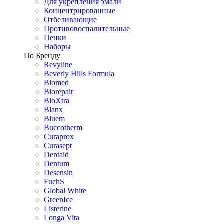
Для укрепления эмали
Концентрированные
Отбеливающие
Противовоспалительные
Пенки
Наборы
По Бренду
Revyline
Beverly Hills Formula
Biomed
Biorepair
BioXtra
Blanx
Bluem
Buccotherm
Curaprox
Curasept
Dentaid
Dentum
Desensin
FuchS
Global White
GreenIce
Listerine
Longa Vita