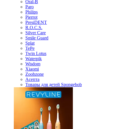
Oral-B
Paro
Philips
Pierrot
PresiDENT
R.O.C.S.
Silver Care
Smile Guard
Splat
TePe
Twin Lotus
Waterpik
Wisdom
Xiaomi
Zoobzone
Асепта
Товары для детей Spongebob