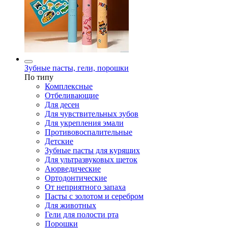
Зубные пасты, гели, порошки
По типу
Комплексные
Отбеливающие
Для десен
Для чувствительных зубов
Для укрепления эмали
Противовоспалительные
Детские
Зубные пасты для курящих
Для ультразвуковых щеток
Аюрведические
Ортодонтические
От неприятного запаха
Пасты с золотом и серебром
Для животных
Гели для полости рта
Порошки