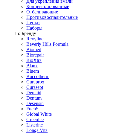
Для укрепления эмали
Концентрированные
Отбеливающие
Противовоспалительные
Пенки
Наборы
По Бренду
Revyline
Beverly Hills Formula
Biomed
Biorepair
BioXtra
Blanx
Bluem
Buccotherm
Curaprox
Curasept
Dentaid
Dentum
Desensin
FuchS
Global White
GreenIce
Listerine
Longa Vita