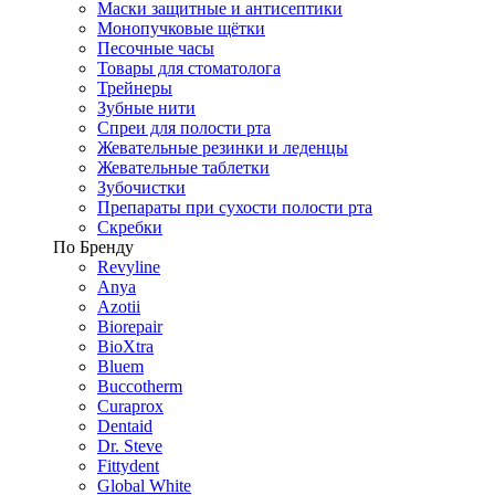
Маски защитные и антисептики
Монопучковые щётки
Песочные часы
Товары для стоматолога
Трейнеры
Зубные нити
Спреи для полости рта
Жевательные резинки и леденцы
Жевательные таблетки
Зубочистки
Препараты при сухости полости рта
Скребки
По Бренду
Revyline
Anya
Azotii
Biorepair
BioXtra
Bluem
Buccotherm
Curaprox
Dentaid
Dr. Steve
Fittydent
Global White