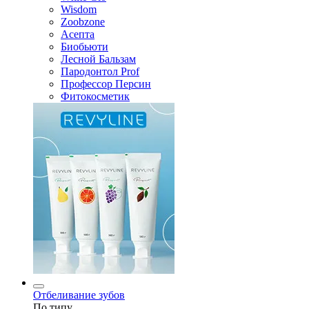
Wisdom
Zoobzone
Асепта
Биобьюти
Лесной Бальзам
Пародонтол Prof
Профессор Персин
Фитокосметик
Отбеливание зубов
По типу