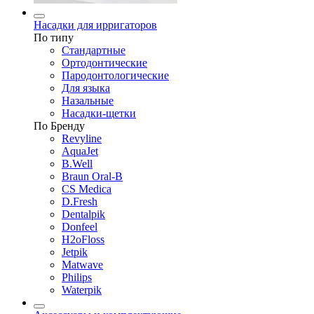
Насадки для ирригаторов
По типу
Стандартные
Ортодонтические
Пародонтологические
Для языка
Назальные
Насадки-щетки
По Бренду
Revyline
AquaJet
B.Well
Braun Oral-B
CS Medica
D.Fresh
Dentalpik
Donfeel
H2oFloss
Jetpik
Matwave
Philips
Waterpik