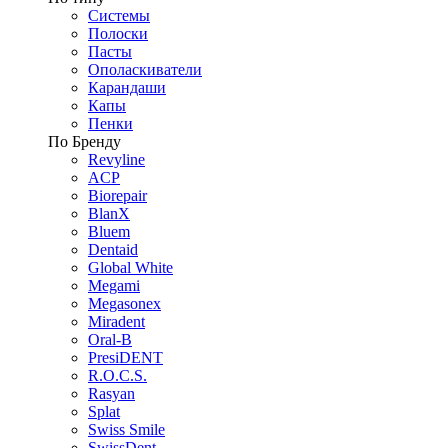
Системы
Полоски
Пасты
Ополаскиватели
Карандаши
Капы
Пенки
По Бренду
Revyline
ACP
Biorepair
BlanX
Bluem
Dentaid
Global White
Megami
Megasonex
Miradent
Oral-B
PresiDENT
R.O.C.S.
Rasyan
Splat
Swiss Smile
SwissDent