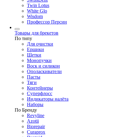
Twin Lotus
White Glo
Wisdom
Профессор Персин
Товары для брекетов
По типу
Для очистки
Ершики
Щетки
Монопучки
Воск и силикон
Ополаскиватели
Пасты
Тяги
Контейнеры
Суперфлосс
Индикаторы налёта
Наборы
По Бренду
Revyline
Azotii
Biorepair
Curaprox