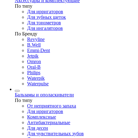
Аксессуары и комплектующие
По типу
Для ирригаторов
Для зубных щеток
Для тонометров
Для ингаляторов
По Бренду
Revyline
B.Well
Emmi-Dent
Jetpik
Omron
Oral-B
Philips
Waterpik
Waterpulse
Бальзамы и ополаскиватели
По типу
От неприятного запаха
Для ирригаторов
Комплексные
Антибактериальные
Для десен
Для чувствительных зубов