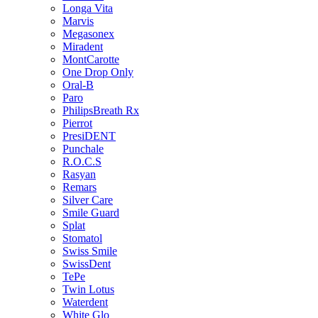
Longa Vita
Marvis
Megasonex
Miradent
MontCarotte
One Drop Only
Oral-B
Paro
PhilipsBreath Rx
Pierrot
PresiDENT
Punchale
R.O.C.S
Rasyan
Remars
Silver Care
Smile Guard
Splat
Stomatol
Swiss Smile
SwissDent
TePe
Twin Lotus
Waterdent
White Glo