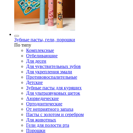
Зубные пасты, гели, порошки
По типу
Комплексные
Отбеливающие
Для десен
Для чувствительных зубов
Для укрепления эмали
Противовоспалительные
Детские
Зубные пасты для курящих
Для ультразвуковых щеток
Аюрведические
Ортодонтические
От неприятного запаха
Пасты с золотом и серебром
Для животных
Гели для полости рта
Порошки