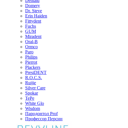
Dentaid
Domery
Dr. Steve
Erin Haiden
Fittydent
Fuchs
GUM
Miradent
Oral-B
Ormco
Paro
Philips
Pierrot
Plackers
PresiDENT
R.O.C.S.
Ruijie
Silver Care
Spokar
TePe
White Glo
Wisdom
Пародонтол Prof
Профессор Персин