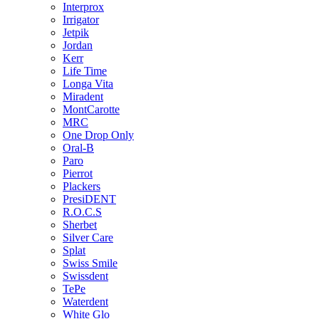
Interprox
Irrigator
Jetpik
Jordan
Kerr
Life Time
Longa Vita
Miradent
MontCarotte
MRC
One Drop Only
Oral-B
Paro
Pierrot
Plackers
PresiDENT
R.O.C.S
Sherbet
Silver Care
Splat
Swiss Smile
Swissdent
TePe
Waterdent
White Glo