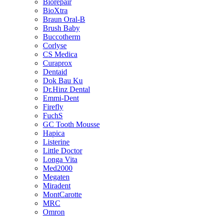
Biorepair
BioXtra
Braun Oral-B
Brush Baby
Buccotherm
Corlyse
CS Medica
Curaprox
Dentaid
Dok Bau Ku
Dr.Hinz Dental
Emmi-Dent
Firefly
FuchS
GC Tooth Mousse
Hapica
Listerine
Little Doctor
Longa Vita
Med2000
Megaten
Miradent
MontCarotte
MRC
Omron