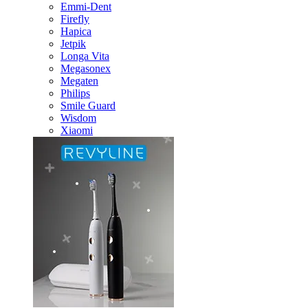
Emmi-Dent
Firefly
Hapica
Jetpik
Longa Vita
Megasonex
Megaten
Philips
Smile Guard
Wisdom
Xiaomi