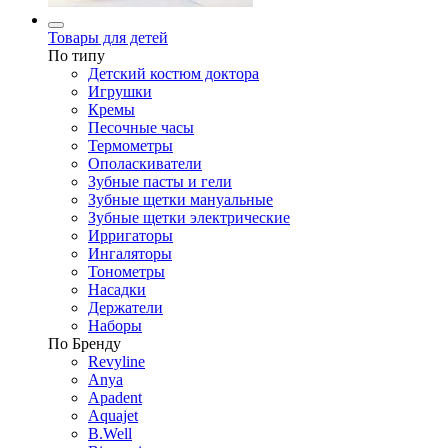
Товары для детей
По типу
Детский костюм доктора
Игрушки
Кремы
Песочные часы
Термометры
Ополаскиватели
Зубные пасты и гели
Зубные щетки мануальные
Зубные щетки электрические
Ирригаторы
Ингаляторы
Тонометры
Насадки
Держатели
Наборы
По Бренду
Revyline
Anya
Apadent
Aquajet
B.Well