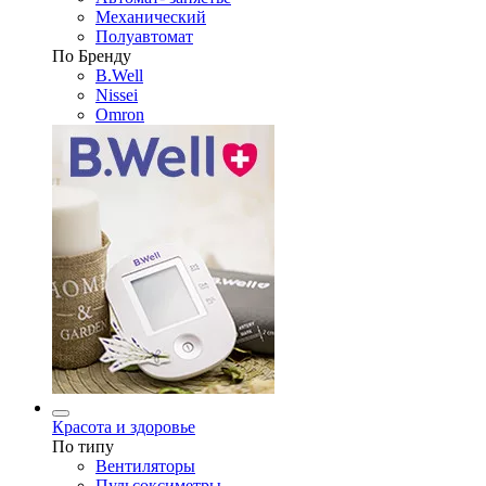
Механический
Полуавтомат
По Бренду
B.Well
Nissei
Omron
Красота и здоровье
По типу
Вентиляторы
Пульсоксиметры