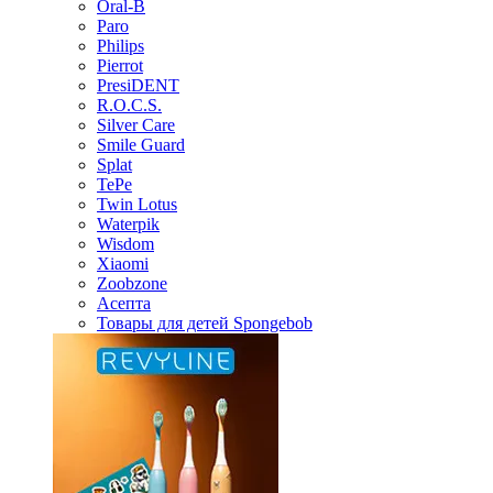
Oral-B
Paro
Philips
Pierrot
PresiDENT
R.O.C.S.
Silver Care
Smile Guard
Splat
TePe
Twin Lotus
Waterpik
Wisdom
Xiaomi
Zoobzone
Асепта
Товары для детей Spongebob