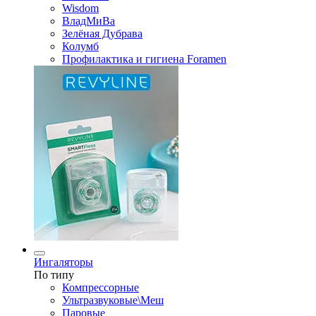
Wisdom
ВладМиВа
Зелёная Дубрава
Колумб
Профилактика и гигиена Foramen
Ингаляторы
По типу
Компрессорные
Ультразвуковые\Меш
Паровые