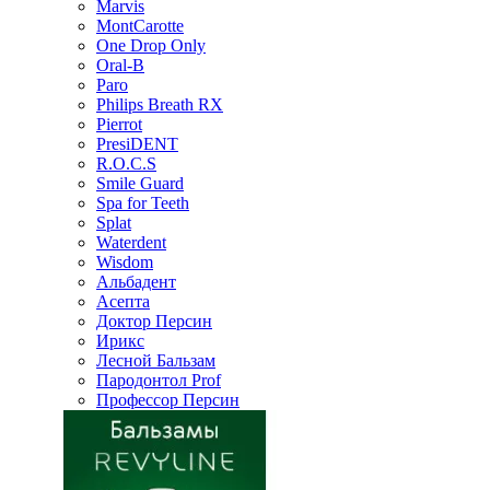
Marvis
MontCarotte
One Drop Only
Oral-B
Paro
Philips Breath RX
Pierrot
PresiDENT
R.O.C.S
Smile Guard
Spa for Teeth
Splat
Waterdent
Wisdom
Альбадент
Асепта
Доктор Персин
Ирикс
Лесной Бальзам
Пародонтол Prof
Профессор Персин