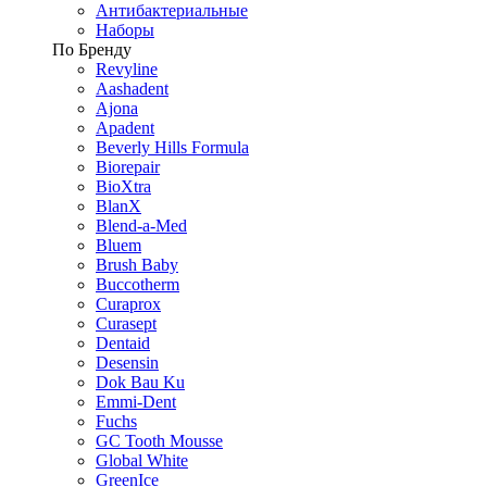
Антибактериальные
Наборы
По Бренду
Revyline
Aashadent
Ajona
Apadent
Beverly Hills Formula
Biorepair
BioXtra
BlanX
Blend-a-Med
Bluem
Brush Baby
Buccotherm
Curaprox
Curasept
Dentaid
Desensin
Dok Bau Ku
Emmi-Dent
Fuchs
GC Tooth Mousse
Global White
GreenIce