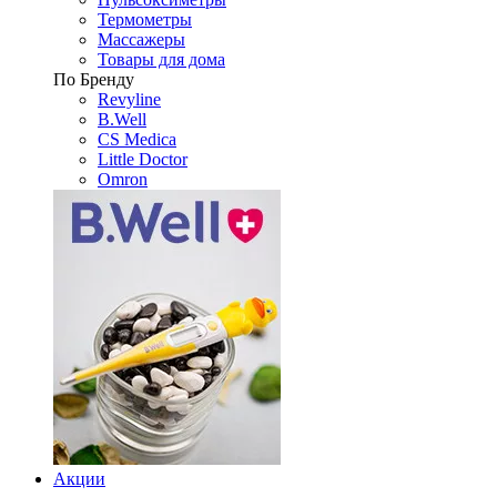
Термометры
Массажеры
Товары для дома
По Бренду
Revyline
B.Well
CS Medica
Little Doctor
Omron
Акции