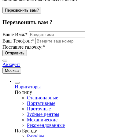
Перезвонить вам?
Перезвонить вам ?
Ваше Имя:
*
Ваш Телефон:
*
Поставьте галочку:
*
Отправить
Аккаунт
Москва
Ирригаторы
По типу
Стационарные
Портативные
Проточные
Зубные центры
Механические
Рекомендованные
По Бренду
Revyline