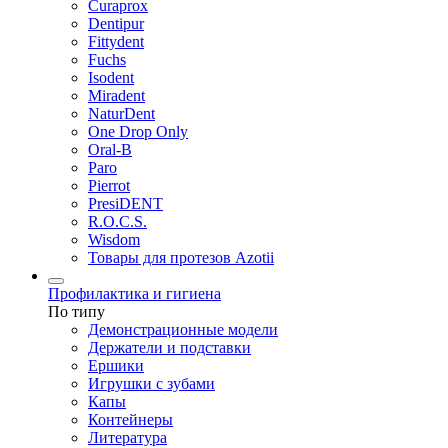
Curaprox
Dentipur
Fittydent
Fuchs
Isodent
Miradent
NaturDent
One Drop Only
Oral-B
Paro
Pierrot
PresiDENT
R.O.C.S.
Wisdom
Товары для протезов Azotii
Профилактика и гигиена
По типу
Демонстрационные модели
Держатели и подставки
Ершики
Игрушки с зубами
Капы
Контейнеры
Литература