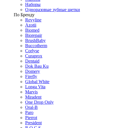
Наборы
Одноразовые зубные щетки
По Бренду
Revyline
Azotii
Biomed
Biorepair
BrushBaby
Buccotherm
Corlyse
Curaprox
Dentaid
Dok Bau Ku
Domery
Firefly
Global White
Longa Vita
Marvis
Miradent
One Drop Only
Oral-B
Paro
Pierrot
President
R.O.C.S.