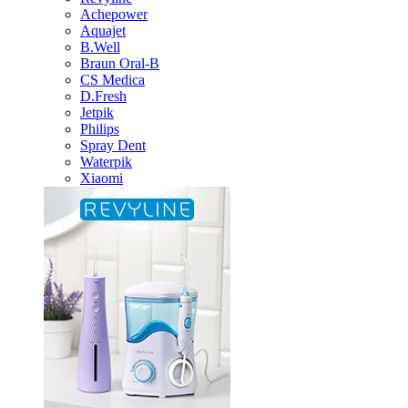
Achepower
Aquajet
B.Well
Braun Oral-B
CS Medica
D.Fresh
Jetpik
Philips
Spray Dent
Waterpik
Xiaomi