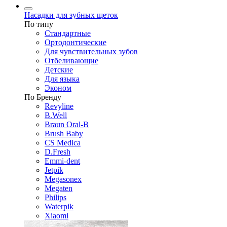
Насадки для зубных щеток
По типу
Стандартные
Ортодонтические
Для чувствительных зубов
Отбеливающие
Детские
Для языка
Эконом
По Бренду
Revyline
B.Well
Braun Oral-B
Brush Baby
CS Medica
D.Fresh
Emmi-dent
Jetpik
Megasonex
Megaten
Philips
Waterpik
Xiaomi