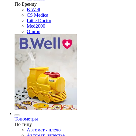
По Бренду
B.Well
CS Medica
Little Doctor
Med2000
Omron
Тонометры
По типу
Автомат - плечо
Автомат- запястье