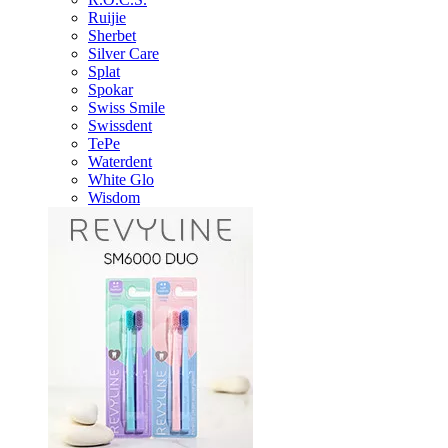
Ruijie
Sherbet
Silver Care
Splat
Spokar
Swiss Smile
Swissdent
TePe
Waterdent
White Glo
Wisdom