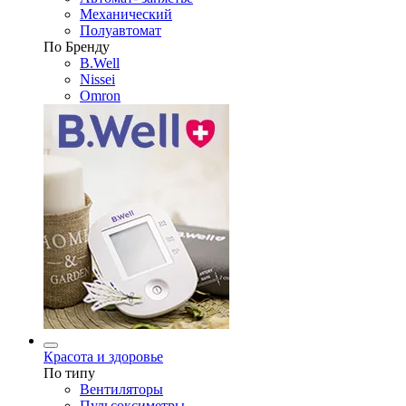
Механический
Полуавтомат
По Бренду
B.Well
Nissei
Omron
Красота и здоровье
По типу
Вентиляторы
Пульсоксиметры