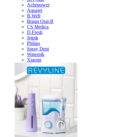
Achepower
Aquajet
B.Well
Braun Oral-B
CS Medica
D.Fresh
Jetpik
Philips
Spray Dent
Waterpik
Xiaomi