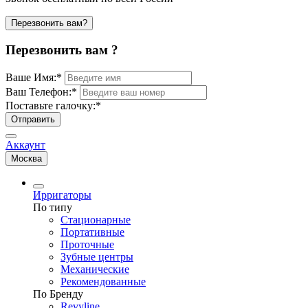
Перезвонить вам?
Перезвонить вам ?
Ваше Имя:
*
Ваш Телефон:
*
Поставьте галочку:
*
Отправить
Аккаунт
Москва
Ирригаторы
По типу
Стационарные
Портативные
Проточные
Зубные центры
Механические
Рекомендованные
По Бренду
Revyline