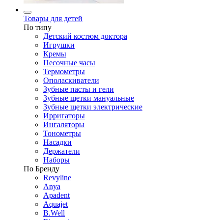
Товары для детей
По типу
Детский костюм доктора
Игрушки
Кремы
Песочные часы
Термометры
Ополаскиватели
Зубные пасты и гели
Зубные щетки мануальные
Зубные щетки электрические
Ирригаторы
Ингаляторы
Тонометры
Насадки
Держатели
Наборы
По Бренду
Revyline
Anya
Apadent
Aquajet
B.Well