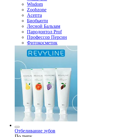
Wisdom
Zoobzone
Асепта
Биобьюти
Лесной Бальзам
Пародонтол Prof
Профессор Персин
Фитокосметик
Отбеливание зубов
По типу