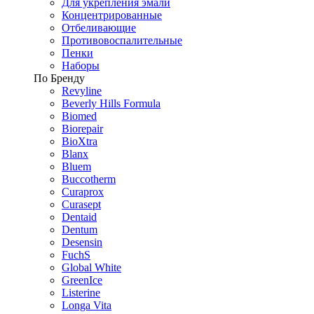
Для укрепления эмали
Концентрированные
Отбеливающие
Противовоспалительные
Пенки
Наборы
По Бренду
Revyline
Beverly Hills Formula
Biomed
Biorepair
BioXtra
Blanx
Bluem
Buccotherm
Curaprox
Curasept
Dentaid
Dentum
Desensin
FuchS
Global White
GreenIce
Listerine
Longa Vita