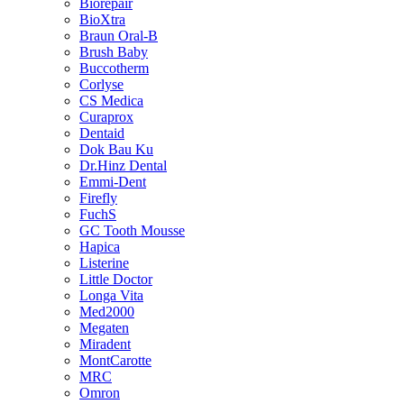
Biorepair
BioXtra
Braun Oral-B
Brush Baby
Buccotherm
Corlyse
CS Medica
Curaprox
Dentaid
Dok Bau Ku
Dr.Hinz Dental
Emmi-Dent
Firefly
FuchS
GC Tooth Mousse
Hapica
Listerine
Little Doctor
Longa Vita
Med2000
Megaten
Miradent
MontCarotte
MRC
Omron