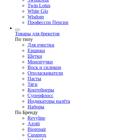
Twin Lotus
White Glo
Wisdom
Профессор Персин
Товары для брекетов
По типу
Для очистки
Ершики
Щетки
Монопучки
Воск и силикон
Ополаскиватели
Пасты
Тяги
Контейнеры
Суперфлосс
Индикаторы налёта
Наборы
По Бренду
Revyline
Azotii
Biorepair
Curaprox