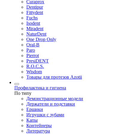
Curaprox
Dentipur
Fittydent
Fuchs
Isodent
Miradent
NaturDent
One Drop Only
Oral-B
Paro
Pierrot
PresiDENT
R.O.C.S.
Wisdom
Товары для протезов Azotii
Профилактика и гигиена
По типу
Демонстрационные модели
Держатели и подставки
Ершики
Игрушки с зубами
Капы
Контейнеры
Литература