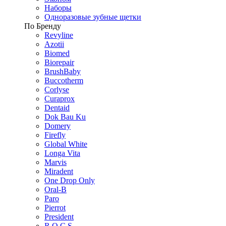
Наборы
Одноразовые зубные щетки
По Бренду
Revyline
Azotii
Biomed
Biorepair
BrushBaby
Buccotherm
Corlyse
Curaprox
Dentaid
Dok Bau Ku
Domery
Firefly
Global White
Longa Vita
Marvis
Miradent
One Drop Only
Oral-B
Paro
Pierrot
President
R.O.C.S.