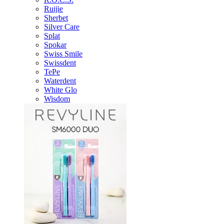
Ruijie
Sherbet
Silver Care
Splat
Spokar
Swiss Smile
Swissdent
TePe
Waterdent
White Glo
Wisdom