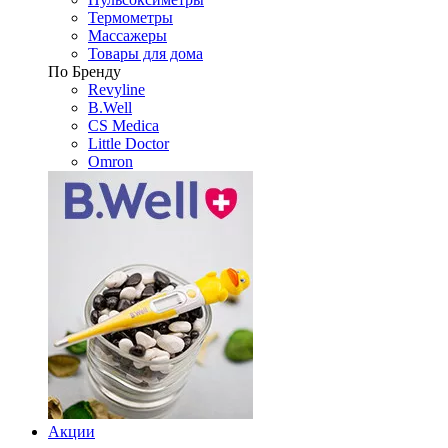
Термометры
Массажеры
Товары для дома
По Бренду
Revyline
B.Well
CS Medica
Little Doctor
Omron
Акции