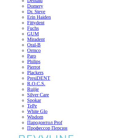
Dentaid
Domery
Dr. Steve
Erin Haiden
Fittydent
Fuchs
GUM
Miradent
Oral-B
Ormco
Paro
Philips
Pierrot
Plackers
PresiDENT
R.O.C.S.
Ruijie
Silver Care
Spokar
TePe
White Glo
Wisdom
Пародонтол Prof
Профессор Персин