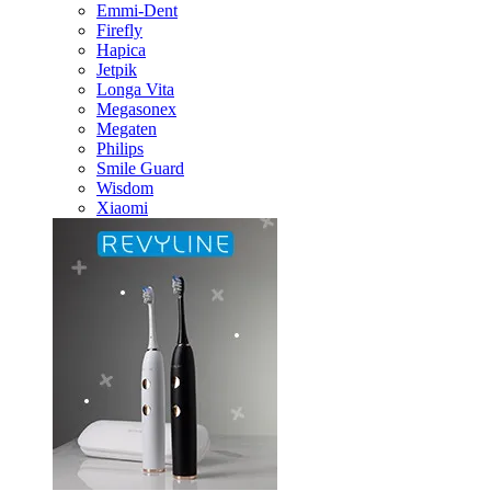
Emmi-Dent
Firefly
Hapica
Jetpik
Longa Vita
Megasonex
Megaten
Philips
Smile Guard
Wisdom
Xiaomi