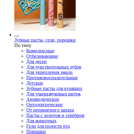
Зубные пасты, гели, порошки
По типу
Комплексные
Отбеливающие
Для десен
Для чувствительных зубов
Для укрепления эмали
Противовоспалительные
Детские
Зубные пасты для курящих
Для ультразвуковых щеток
Аюрведические
Ортодонтические
От неприятного запаха
Пасты с золотом и серебром
Для животных
Гели для полости рта
Порошки