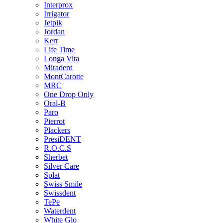
Interprox
Irrigator
Jetpik
Jordan
Kerr
Life Time
Longa Vita
Miradent
MontCarotte
MRC
One Drop Only
Oral-B
Paro
Pierrot
Plackers
PresiDENT
R.O.C.S
Sherbet
Silver Care
Splat
Swiss Smile
Swissdent
TePe
Waterdent
White Glo