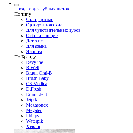
Насадки для зубных щеток
По типу
Стандартные
Ортодонтические
Для чувствительных зубов
Отбеливающие
Детские
Для языка
Эконом
По Бренду
Revyline
B.Well
Braun Oral-B
Brush Baby
CS Medica
D.Fresh
Emmi-dent
Jetpik
Megasonex
Megaten
Philips
Waterpik
Xiaomi