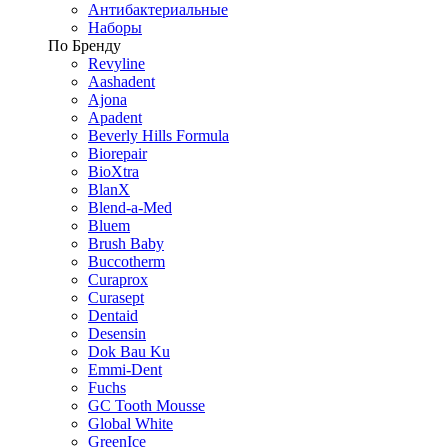
Антибактериальные
Наборы
По Бренду
Revyline
Aashadent
Ajona
Apadent
Beverly Hills Formula
Biorepair
BioXtra
BlanX
Blend-a-Med
Bluem
Brush Baby
Buccotherm
Curaprox
Curasept
Dentaid
Desensin
Dok Bau Ku
Emmi-Dent
Fuchs
GC Tooth Mousse
Global White
GreenIce