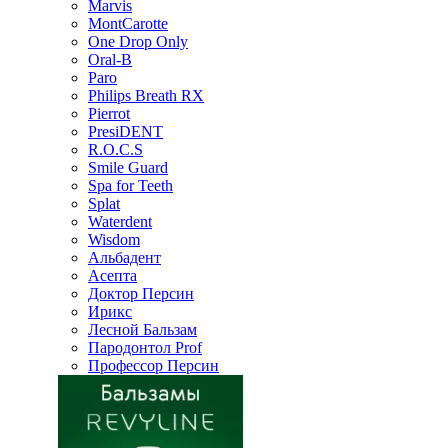
Marvis
MontCarotte
One Drop Only
Oral-B
Paro
Philips Breath RX
Pierrot
PresiDENT
R.O.C.S
Smile Guard
Spa for Teeth
Splat
Waterdent
Wisdom
Альбадент
Асепта
Доктор Персин
Ирикс
Лесной Бальзам
Пародонтол Prof
Профессор Персин