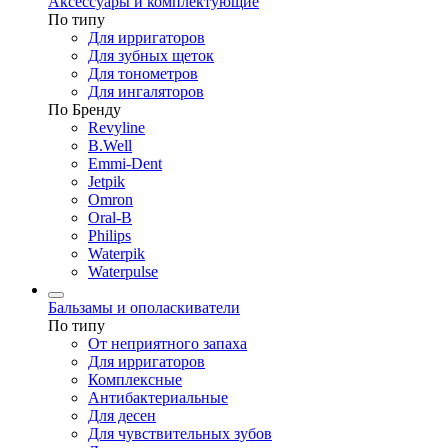
Аксессуары и комплектующие
По типу
Для ирригаторов
Для зубных щеток
Для тонометров
Для ингаляторов
По Бренду
Revyline
B.Well
Emmi-Dent
Jetpik
Omron
Oral-B
Philips
Waterpik
Waterpulse
Бальзамы и ополаскиватели
По типу
От неприятного запаха
Для ирригаторов
Комплексные
Антибактериальные
Для десен
Для чувствительных зубов