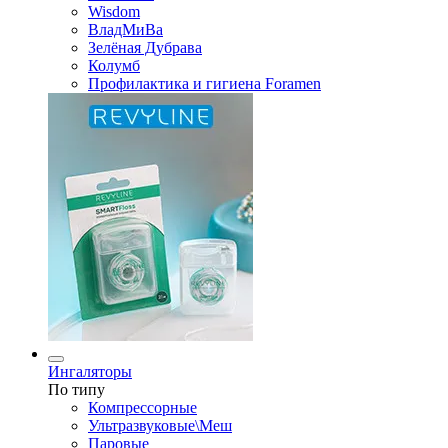
Wisdom
ВладМиВа
Зелёная Дубрава
Колумб
Профилактика и гигиена Foramen
Ингаляторы
По типу
Компрессорные
Ультразвуковые\Меш
Паровые