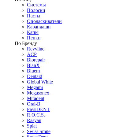
Системы
Полоски
Пасты
Ополаскиватели
Карандаши
Капы
Пенки
По Бренду
Revyline
ACP
Biorepair
BlanX
Bluem
Dentaid
Global White
Megami
Megasonex
Miradent
Oral-B
PresiDENT
R.O.C.S.
Rasyan
Splat
Swiss Smile
SwissDent