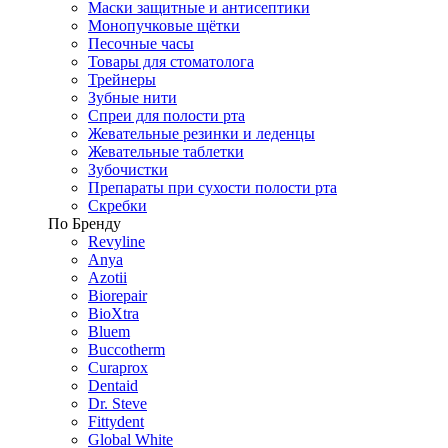
Маски защитные и антисептики
Монопучковые щётки
Песочные часы
Товары для стоматолога
Трейнеры
Зубные нити
Спреи для полости рта
Жевательные резинки и леденцы
Жевательные таблетки
Зубочистки
Препараты при сухости полости рта
Скребки
По Бренду
Revyline
Anya
Azotii
Biorepair
BioXtra
Bluem
Buccotherm
Curaprox
Dentaid
Dr. Steve
Fittydent
Global White