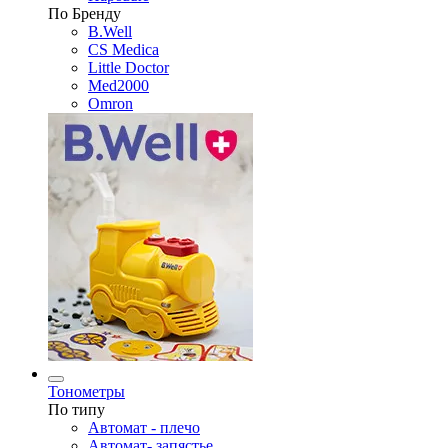
По Бренду
B.Well
CS Medica
Little Doctor
Med2000
Omron
Тонометры
По типу
Автомат - плечо
Автомат- запястье