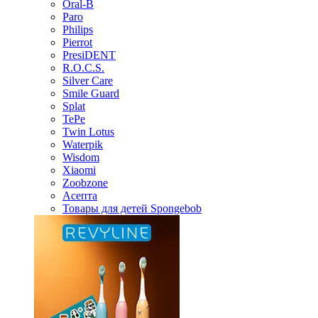
Oral-B
Paro
Philips
Pierrot
PresiDENT
R.O.C.S.
Silver Care
Smile Guard
Splat
TePe
Twin Lotus
Waterpik
Wisdom
Xiaomi
Zoobzone
Асепта
Товары для детей Spongebob