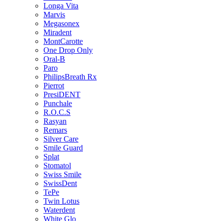
Longa Vita
Marvis
Megasonex
Miradent
MontCarotte
One Drop Only
Oral-B
Paro
PhilipsBreath Rx
Pierrot
PresiDENT
Punchale
R.O.C.S
Rasyan
Remars
Silver Care
Smile Guard
Splat
Stomatol
Swiss Smile
SwissDent
TePe
Twin Lotus
Waterdent
White Glo