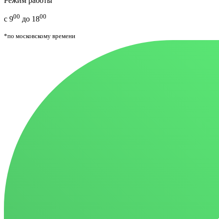
Режим работы
00
00
с 9
до 18
*по московскому времени