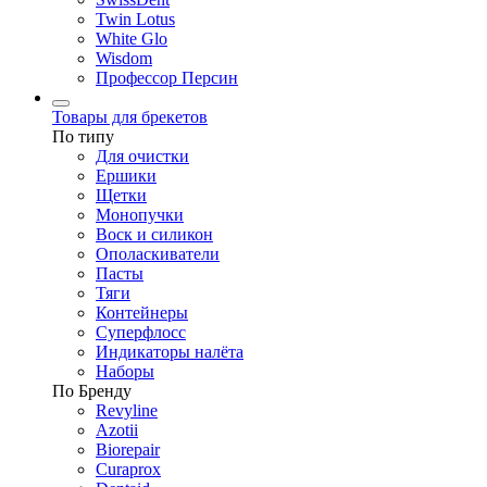
Twin Lotus
White Glo
Wisdom
Профессор Персин
Товары для брекетов
По типу
Для очистки
Ершики
Щетки
Монопучки
Воск и силикон
Ополаскиватели
Пасты
Тяги
Контейнеры
Суперфлосс
Индикаторы налёта
Наборы
По Бренду
Revyline
Azotii
Biorepair
Curaprox