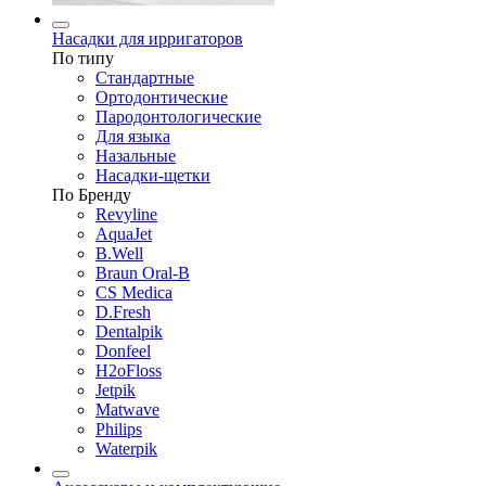
Насадки для ирригаторов
По типу
Стандартные
Ортодонтические
Пародонтологические
Для языка
Назальные
Насадки-щетки
По Бренду
Revyline
AquaJet
B.Well
Braun Oral-B
CS Medica
D.Fresh
Dentalpik
Donfeel
H2oFloss
Jetpik
Matwave
Philips
Waterpik