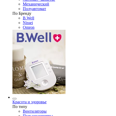
Механический
Полуавтомат
По Бренду
B.Well
Nissei
Omron
Красота и здоровье
По типу
Вентиляторы
Пульсоксиметры