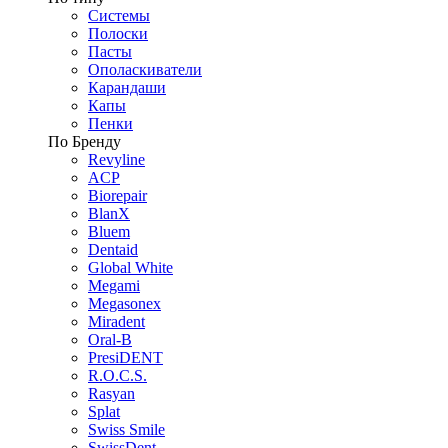
Системы
Полоски
Пасты
Ополаскиватели
Карандаши
Капы
Пенки
По Бренду
Revyline
ACP
Biorepair
BlanX
Bluem
Dentaid
Global White
Megami
Megasonex
Miradent
Oral-B
PresiDENT
R.O.C.S.
Rasyan
Splat
Swiss Smile
SwissDent