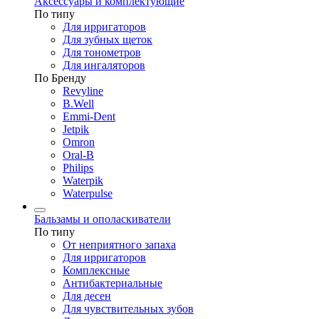
Аксессуары и комплектующие
По типу
Для ирригаторов
Для зубных щеток
Для тонометров
Для ингаляторов
По Бренду
Revyline
B.Well
Emmi-Dent
Jetpik
Omron
Oral-B
Philips
Waterpik
Waterpulse
Бальзамы и ополаскиватели
По типу
От неприятного запаха
Для ирригаторов
Комплексные
Антибактериальные
Для десен
Для чувствительных зубов