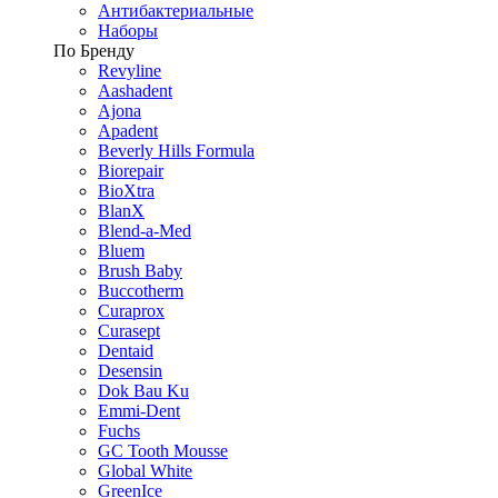
Антибактериальные
Наборы
По Бренду
Revyline
Aashadent
Ajona
Apadent
Beverly Hills Formula
Biorepair
BioXtra
BlanX
Blend-a-Med
Bluem
Brush Baby
Buccotherm
Curaprox
Curasept
Dentaid
Desensin
Dok Bau Ku
Emmi-Dent
Fuchs
GC Tooth Mousse
Global White
GreenIce