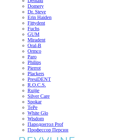
Dentaid
Domery
Dr. Steve
Erin Haiden
Fittydent
Fuchs
GUM
Miradent
Oral-B
Ormco
Paro
Philips
Pierrot
Plackers
PresiDENT
R.O.C.S.
Ruijie
Silver Care
Spokar
TePe
White Glo
Wisdom
Пародонтол Prof
Профессор Персин