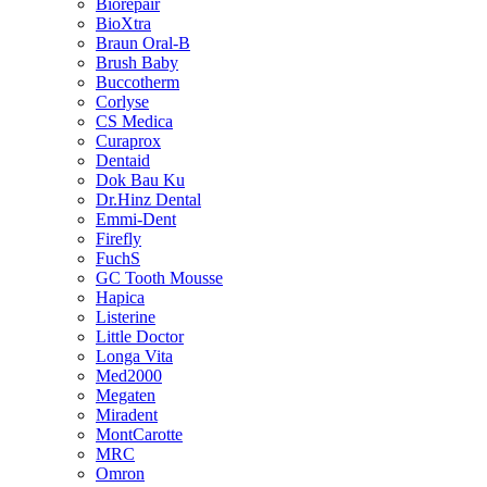
Biorepair
BioXtra
Braun Oral-B
Brush Baby
Buccotherm
Corlyse
CS Medica
Curaprox
Dentaid
Dok Bau Ku
Dr.Hinz Dental
Emmi-Dent
Firefly
FuchS
GC Tooth Mousse
Hapica
Listerine
Little Doctor
Longa Vita
Med2000
Megaten
Miradent
MontCarotte
MRC
Omron