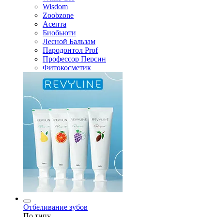
Wisdom
Zoobzone
Асепта
Биобьюти
Лесной Бальзам
Пародонтол Prof
Профессор Персин
Фитокосметик
Отбеливание зубов
По типу