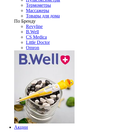
Термометры
Массажеры
Товары для дома
По Бренду
Revyline
B.Well
CS Medica
Little Doctor
Omron
Акции