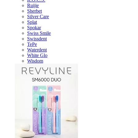
Ruijie
Sherbet
Silver Care
Splat
Spokar
Swiss Smile
Swissdent
TePe
Waterdent
White Glo
Wisdom