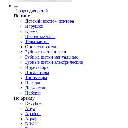
Товары для детей
По типу
Детский костюм доктора
Игрушки
Кремы
Песочные часы
Термометры
Ополаскиватели
Зубные пасты и гели
Зубные щетки мануальные
Зубные щетки электрические
Ирригаторы
Ингаляторы
Тонометры
Насадки
Держатели
Наборы
По Бренду
Revyline
Anya
Apadent
Aquajet
B.Well