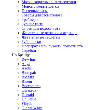
Маски защитные и антисептики
Монопучковые щётки
Песочные часы
Товары для стоматолога
Трейнеры
Зубные нити
Спреи для полости рта
Жевательные резинки и леденцы
Жевательные таблетки
Зубочистки
Препараты при сухости полости рта
Скребки
По Бренду
Revyline
Anya
Azotii
Biorepair
BioXtra
Bluem
Buccotherm
Curaprox
Dentaid
Dr. Steve
Fittydent
Global White