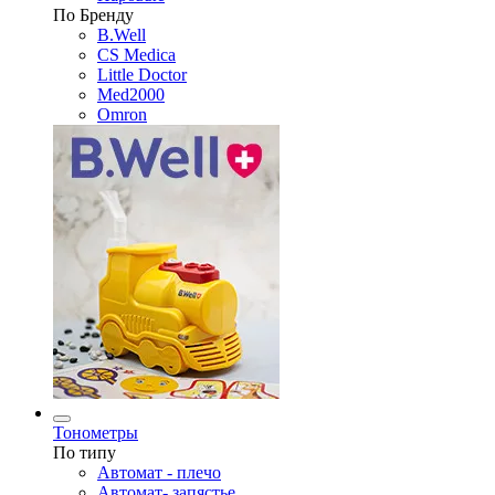
По Бренду
B.Well
CS Medica
Little Doctor
Med2000
Omron
Тонометры
По типу
Автомат - плечо
Автомат- запястье