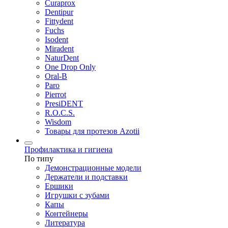
Curaprox
Dentipur
Fittydent
Fuchs
Isodent
Miradent
NaturDent
One Drop Only
Oral-B
Paro
Pierrot
PresiDENT
R.O.C.S.
Wisdom
Товары для протезов Azotii
Профилактика и гигиена
По типу
Демонстрационные модели
Держатели и подставки
Ершики
Игрушки с зубами
Капы
Контейнеры
Литература