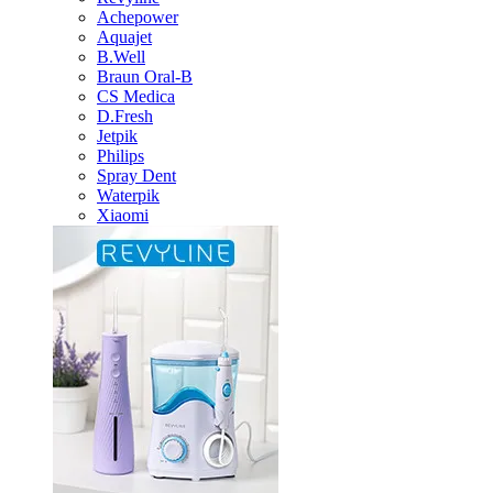
Achepower
Aquajet
B.Well
Braun Oral-B
CS Medica
D.Fresh
Jetpik
Philips
Spray Dent
Waterpik
Xiaomi