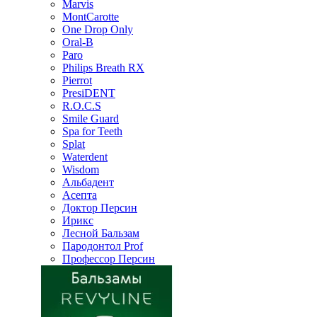
Marvis
MontCarotte
One Drop Only
Oral-B
Paro
Philips Breath RX
Pierrot
PresiDENT
R.O.C.S
Smile Guard
Spa for Teeth
Splat
Waterdent
Wisdom
Альбадент
Асепта
Доктор Персин
Ирикс
Лесной Бальзам
Пародонтол Prof
Профессор Персин