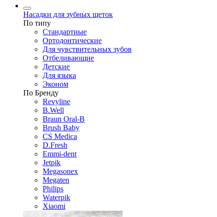
Насадки для зубных щеток
По типу
Стандартные
Ортодонтические
Для чувствительных зубов
Отбеливающие
Детские
Для языка
Эконом
По Бренду
Revyline
B.Well
Braun Oral-B
Brush Baby
CS Medica
D.Fresh
Emmi-dent
Jetpik
Megasonex
Megaten
Philips
Waterpik
Xiaomi