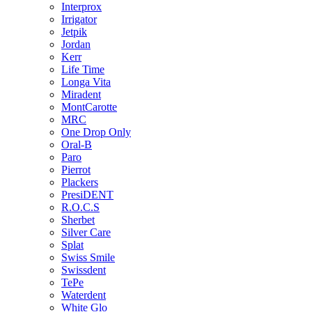
Interprox
Irrigator
Jetpik
Jordan
Kerr
Life Time
Longa Vita
Miradent
MontCarotte
MRC
One Drop Only
Oral-B
Paro
Pierrot
Plackers
PresiDENT
R.O.C.S
Sherbet
Silver Care
Splat
Swiss Smile
Swissdent
TePe
Waterdent
White Glo