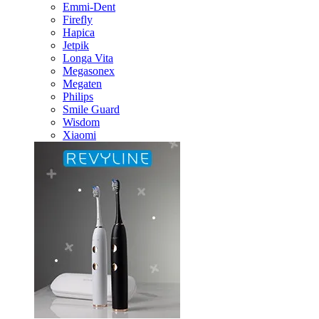
Emmi-Dent
Firefly
Hapica
Jetpik
Longa Vita
Megasonex
Megaten
Philips
Smile Guard
Wisdom
Xiaomi