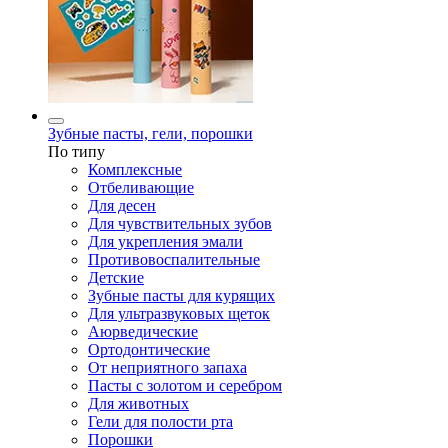
Зубные пасты, гели, порошки
По типу
Комплексные
Отбеливающие
Для десен
Для чувствительных зубов
Для укрепления эмали
Противовоспалительные
Детские
Зубные пасты для курящих
Для ультразвуковых щеток
Аюрведические
Ортодонтические
От неприятного запаха
Пасты с золотом и серебром
Для животных
Гели для полости рта
Порошки