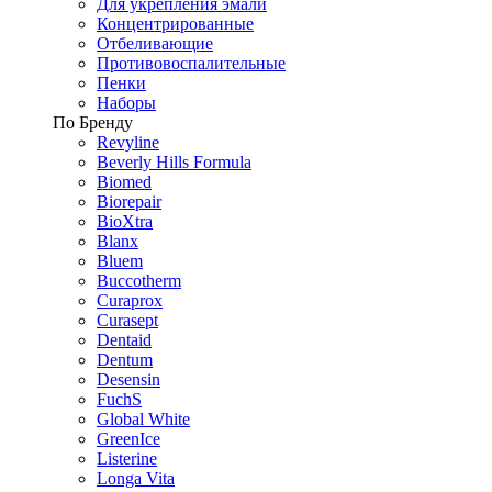
Для укрепления эмали
Концентрированные
Отбеливающие
Противовоспалительные
Пенки
Наборы
По Бренду
Revyline
Beverly Hills Formula
Biomed
Biorepair
BioXtra
Blanx
Bluem
Buccotherm
Curaprox
Curasept
Dentaid
Dentum
Desensin
FuchS
Global White
GreenIce
Listerine
Longa Vita