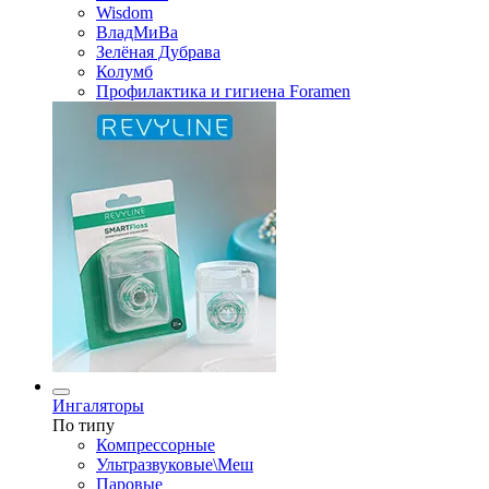
Wisdom
ВладМиВа
Зелёная Дубрава
Колумб
Профилактика и гигиена Foramen
Ингаляторы
По типу
Компрессорные
Ультразвуковые\Меш
Паровые