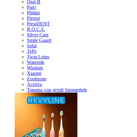
Oral-B
Paro
Philips
Pierrot
PresiDENT
R.O.C.S.
Silver Care
Smile Guard
Splat
TePe
Twin Lotus
Waterpik
Wisdom
Xiaomi
Zoobzone
Асепта
Товары для детей Spongebob