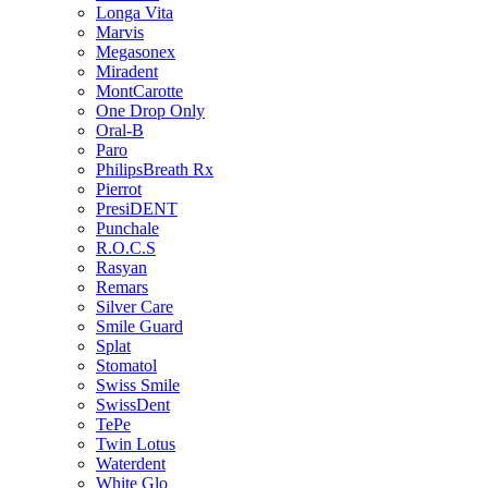
Longa Vita
Marvis
Megasonex
Miradent
MontCarotte
One Drop Only
Oral-B
Paro
PhilipsBreath Rx
Pierrot
PresiDENT
Punchale
R.O.C.S
Rasyan
Remars
Silver Care
Smile Guard
Splat
Stomatol
Swiss Smile
SwissDent
TePe
Twin Lotus
Waterdent
White Glo