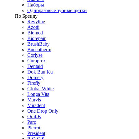
Наборы
Одноразовые зубные щетки
По Бренду
Revyline
Azotii
Biomed
Biorepair
BrushBaby
Buccotherm
Corlyse
Curaprox
Dentaid
Dok Bau Ku
Domery
Firefly
Global White
Longa Vita
Marvis
Miradent
One Drop Only
Oral-B
Paro
Pierrot
President
R.O.C.S.