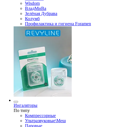
Wisdom
ВладМиВа
Зелёная Дубрава
Колумб
Профилактика и гигиена Foramen
Ингаляторы
По типу
Компрессорные
Ультразвуковые\Меш
Паровые