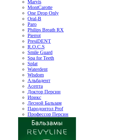
Marvis
MontCarotte
One Drop Only
Oral-B
Paro
Philips Breath RX
Pierrot
PresiDENT
R.O.C.S
Smile Guard
Spa for Teeth
Splat
Waterdent
Wisdom
Альбадент
Асепта
Доктор Персин
Ирикс
Лесной Бальзам
Пародонтол Prof
Профессор Персин