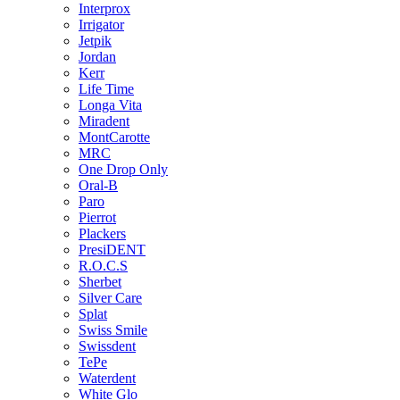
Interprox
Irrigator
Jetpik
Jordan
Kerr
Life Time
Longa Vita
Miradent
MontCarotte
MRC
One Drop Only
Oral-B
Paro
Pierrot
Plackers
PresiDENT
R.O.C.S
Sherbet
Silver Care
Splat
Swiss Smile
Swissdent
TePe
Waterdent
White Glo