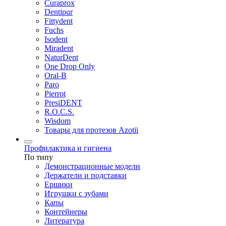
Curaprox
Dentipur
Fittydent
Fuchs
Isodent
Miradent
NaturDent
One Drop Only
Oral-B
Paro
Pierrot
PresiDENT
R.O.C.S.
Wisdom
Товары для протезов Azotii
Профилактика и гигиена
По типу
Демонстрационные модели
Держатели и подставки
Ершики
Игрушки с зубами
Капы
Контейнеры
Литература