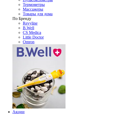
Термометры
Массажеры
Товары для дома
По Бренду
Revyline
B.Well
CS Medica
Little Doctor
Omron
Акции