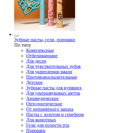
Зубные пасты, гели, порошки
По типу
Комплексные
Отбеливающие
Для десен
Для чувствительных зубов
Для укрепления эмали
Противовоспалительные
Детские
Зубные пасты для курящих
Для ультразвуковых щеток
Аюрведические
Ортодонтические
От неприятного запаха
Пасты с золотом и серебром
Для животных
Гели для полости рта
Порошки