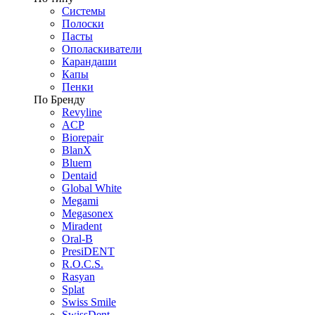
Системы
Полоски
Пасты
Ополаскиватели
Карандаши
Капы
Пенки
По Бренду
Revyline
ACP
Biorepair
BlanX
Bluem
Dentaid
Global White
Megami
Megasonex
Miradent
Oral-B
PresiDENT
R.O.C.S.
Rasyan
Splat
Swiss Smile
SwissDent