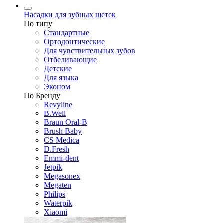
Насадки для зубных щеток
По типу
Стандартные
Ортодонтические
Для чувствительных зубов
Отбеливающие
Детские
Для языка
Эконом
По Бренду
Revyline
B.Well
Braun Oral-B
Brush Baby
CS Medica
D.Fresh
Emmi-dent
Jetpik
Megasonex
Megaten
Philips
Waterpik
Xiaomi