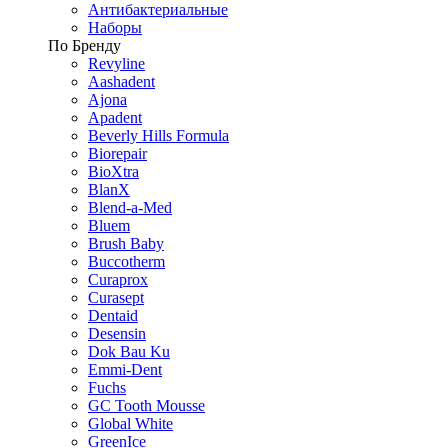
Антибактериальные
Наборы
По Бренду
Revyline
Aashadent
Ajona
Apadent
Beverly Hills Formula
Biorepair
BioXtra
BlanX
Blend-a-Med
Bluem
Brush Baby
Buccotherm
Curaprox
Curasept
Dentaid
Desensin
Dok Bau Ku
Emmi-Dent
Fuchs
GC Tooth Mousse
Global White
GreenIce