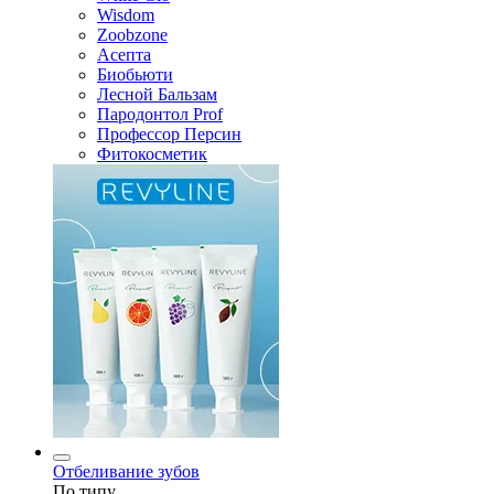
Wisdom
Zoobzone
Асепта
Биобьюти
Лесной Бальзам
Пародонтол Prof
Профессор Персин
Фитокосметик
Отбеливание зубов
По типу