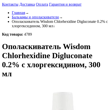
Контакты
Доставка
Оплата
Гарантия и возврат
Главная
→
Бальзамы и ополаскиватели
→
Ополаскиватель Wisdom Chlorhexidine Digluconate 0.2% с
хлоргексидином, 300 мл
↓
Код товара:
4789
Ополаскиватель Wisdom
Chlorhexidine Digluconate
0.2% с хлоргексидином, 300
мл