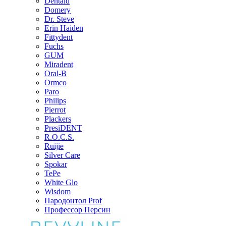
Dentaid
Domery
Dr. Steve
Erin Haiden
Fittydent
Fuchs
GUM
Miradent
Oral-B
Ormco
Paro
Philips
Pierrot
Plackers
PresiDENT
R.O.C.S.
Ruijie
Silver Care
Spokar
TePe
White Glo
Wisdom
Пародонтол Prof
Профессор Персин