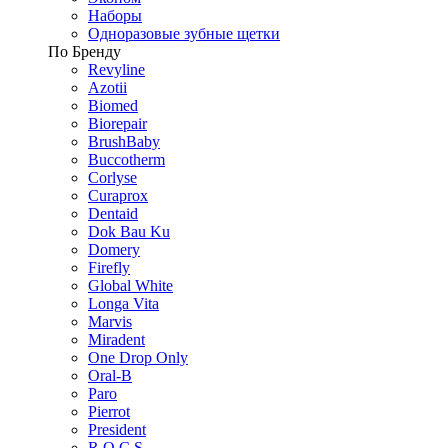
Наборы
Одноразовые зубные щетки
По Бренду
Revyline
Azotii
Biomed
Biorepair
BrushBaby
Buccotherm
Corlyse
Curaprox
Dentaid
Dok Bau Ku
Domery
Firefly
Global White
Longa Vita
Marvis
Miradent
One Drop Only
Oral-B
Paro
Pierrot
President
R.O.C.S.