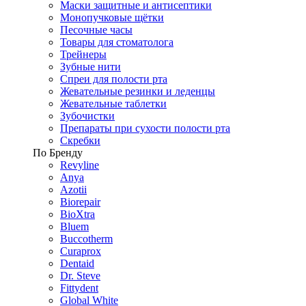
Маски защитные и антисептики
Монопучковые щётки
Песочные часы
Товары для стоматолога
Трейнеры
Зубные нити
Спреи для полости рта
Жевательные резинки и леденцы
Жевательные таблетки
Зубочистки
Препараты при сухости полости рта
Скребки
По Бренду
Revyline
Anya
Azotii
Biorepair
BioXtra
Bluem
Buccotherm
Curaprox
Dentaid
Dr. Steve
Fittydent
Global White