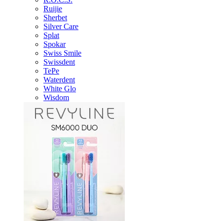
Ruijie
Sherbet
Silver Care
Splat
Spokar
Swiss Smile
Swissdent
TePe
Waterdent
White Glo
Wisdom