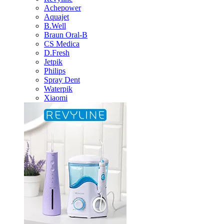
Achepower
Aquajet
B.Well
Braun Oral-B
CS Medica
D.Fresh
Jetpik
Philips
Spray Dent
Waterpik
Xiaomi