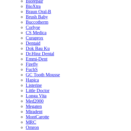
Biorepair
BioXtra
Braun Oral-B
Brush Baby
Buccotherm
Corlyse
CS Medica
Curaprox
Dentaid
Dok Bau Ku
Dr.Hinz Dental
Emmi-Dent
Firefly
FuchS
GC Tooth Mousse
Hapica
Listerine
Little Doctor
Longa Vita
Med2000
Megaten
Miradent
MontCarotte
MRC
Omron