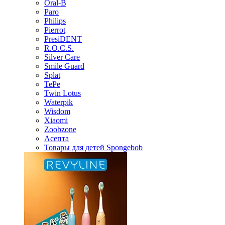
Oral-B
Paro
Philips
Pierrot
PresiDENT
R.O.C.S.
Silver Care
Smile Guard
Splat
TePe
Twin Lotus
Waterpik
Wisdom
Xiaomi
Zoobzone
Асепта
Товары для детей Spongebob