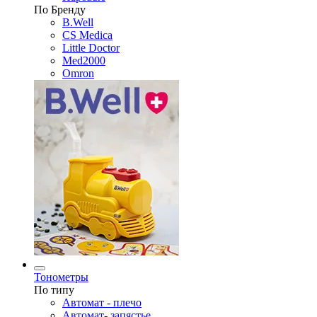
По Бренду
B.Well
CS Medica
Little Doctor
Med2000
Omron
Тонометры
По типу
Автомат - плечо
Автомат- запястье