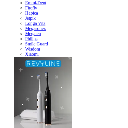
Emmi-Dent
Firefly
Hapica
Jetpik
Longa Vita
Megasonex
Megaten
Philips
Smile Guard
Wisdom
Xiaomi