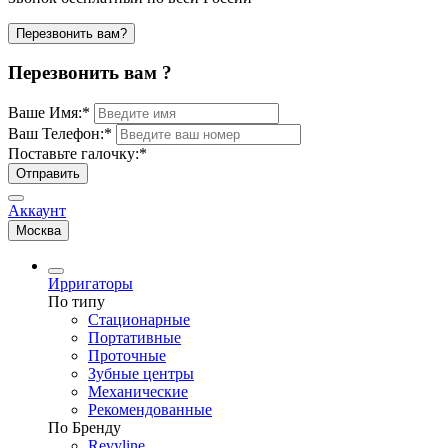
Перезвонить вам?
Перезвонить вам ?
Ваше Имя:
*
Ваш Телефон:
*
Поставьте галочку:
*
Отправить
Аккаунт
Москва
Ирригаторы
По типу
Стационарные
Портативные
Проточные
Зубные центры
Механические
Рекомендованные
По Бренду
Revyline