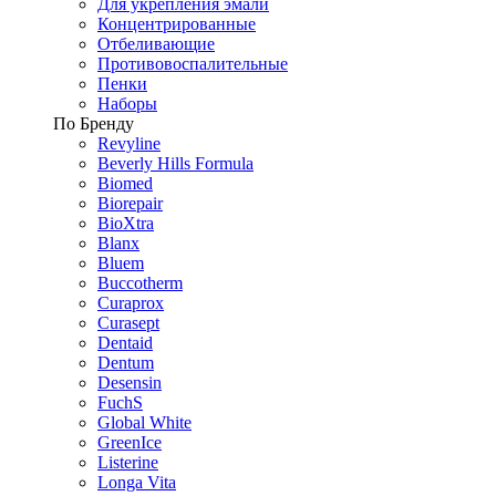
Для укрепления эмали
Концентрированные
Отбеливающие
Противовоспалительные
Пенки
Наборы
По Бренду
Revyline
Beverly Hills Formula
Biomed
Biorepair
BioXtra
Blanx
Bluem
Buccotherm
Curaprox
Curasept
Dentaid
Dentum
Desensin
FuchS
Global White
GreenIce
Listerine
Longa Vita