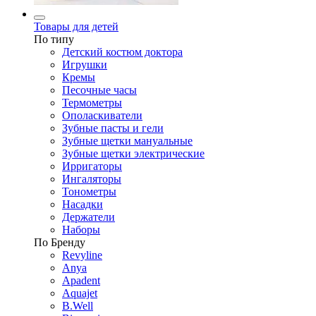
Товары для детей
По типу
Детский костюм доктора
Игрушки
Кремы
Песочные часы
Термометры
Ополаскиватели
Зубные пасты и гели
Зубные щетки мануальные
Зубные щетки электрические
Ирригаторы
Ингаляторы
Тонометры
Насадки
Держатели
Наборы
По Бренду
Revyline
Anya
Apadent
Aquajet
B.Well