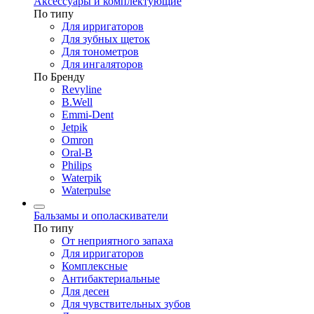
Аксессуары и комплектующие
По типу
Для ирригаторов
Для зубных щеток
Для тонометров
Для ингаляторов
По Бренду
Revyline
B.Well
Emmi-Dent
Jetpik
Omron
Oral-B
Philips
Waterpik
Waterpulse
Бальзамы и ополаскиватели
По типу
От неприятного запаха
Для ирригаторов
Комплексные
Антибактериальные
Для десен
Для чувствительных зубов