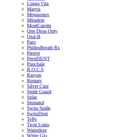
Longa Vita
Marvis
Megasonex
Miradent
MontCarotte
One Drop Only
Oral-B
Paro
PhilipsBreath Rx
Pierrot
PresiDENT
Punchale
R.O.C.S
Rasyan
Remars
Silver Care
Smile Guard
Splat
Stomatol
Swiss Smile
SwissDent
TePe
Twin Lotus
Waterdent
White Glo