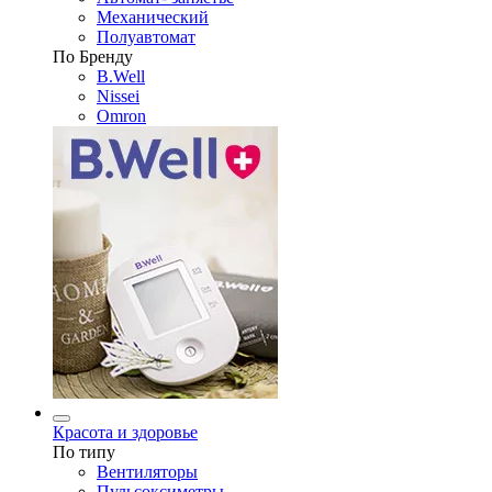
Механический
Полуавтомат
По Бренду
B.Well
Nissei
Omron
Красота и здоровье
По типу
Вентиляторы
Пульсоксиметры