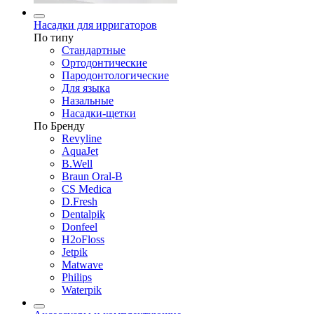
Насадки для ирригаторов
По типу
Стандартные
Ортодонтические
Пародонтологические
Для языка
Назальные
Насадки-щетки
По Бренду
Revyline
AquaJet
B.Well
Braun Oral-B
CS Medica
D.Fresh
Dentalpik
Donfeel
H2oFloss
Jetpik
Matwave
Philips
Waterpik