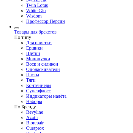
Twin Lotus
White Glo
Wisdom
Профессор Персин
Товары для брекетов
По типу
Для очистки
Ершики
Щетки
Монопучки
Воск и силикон
Ополаскиватели
Пасты
Тяги
Контейнеры
Суперфлосс
Индикаторы налёта
Наборы
По Бренду
Revyline
Azotii
Biorepair
Curaprox