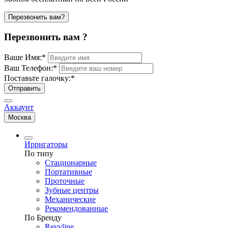
Перезвонить вам?
Перезвонить вам ?
Ваше Имя:
*
Ваш Телефон:
*
Поставьте галочку:
*
Отправить
Аккаунт
Москва
Ирригаторы
По типу
Стационарные
Портативные
Проточные
Зубные центры
Механические
Рекомендованные
По Бренду
Revyline