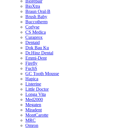
Biorepair
BioXtra
Braun Oral-B
Brush Baby
Buccotherm
Corlyse
CS Medica
Curaprox
Dentaid
Dok Bau Ku
Dr.Hinz Dental
Emmi-Dent
Firefly
FuchS
GC Tooth Mousse
Hapica
Listerine
Little Doctor
Longa Vita
Med2000
Megaten
Miradent
MontCarotte
MRC
Omron