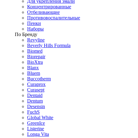
Для укрепления эмали
Концентрированные
Отбеливающие
Противовоспалительные
Пенки
Наборы
По Бренду
Revyline
Beverly Hills Formula
Biomed
Biorepair
BioXtra
Blanx
Bluem
Buccotherm
Curaprox
Curasept
Dentaid
Dentum
Desensin
FuchS
Global White
GreenIce
Listerine
Longa Vita