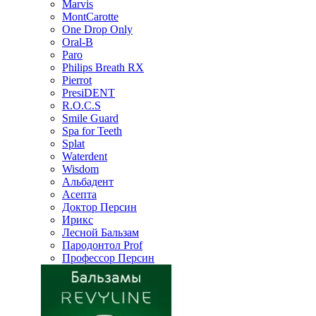
Marvis
MontCarotte
One Drop Only
Oral-B
Paro
Philips Breath RX
Pierrot
PresiDENT
R.O.C.S
Smile Guard
Spa for Teeth
Splat
Waterdent
Wisdom
Альбадент
Асепта
Доктор Персин
Ирикс
Лесной Бальзам
Пародонтол Prof
Профессор Персин