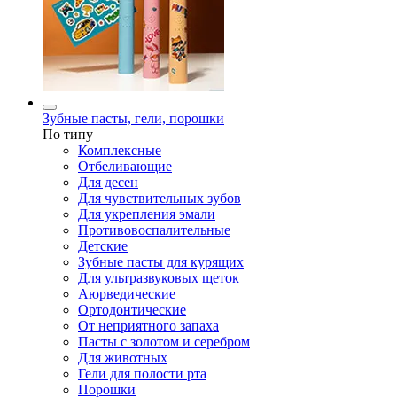
Зубные пасты, гели, порошки
По типу
Комплексные
Отбеливающие
Для десен
Для чувствительных зубов
Для укрепления эмали
Противовоспалительные
Детские
Зубные пасты для курящих
Для ультразвуковых щеток
Аюрведические
Ортодонтические
От неприятного запаха
Пасты с золотом и серебром
Для животных
Гели для полости рта
Порошки