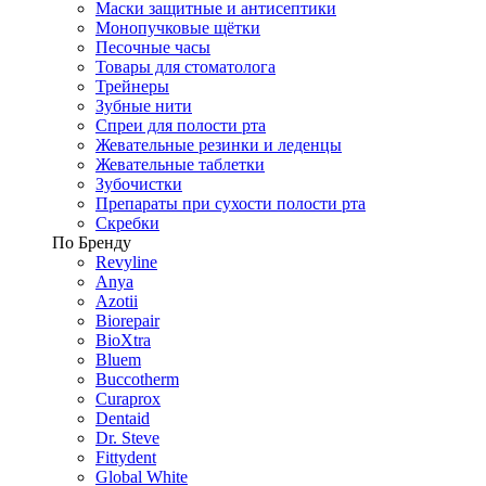
Маски защитные и антисептики
Монопучковые щётки
Песочные часы
Товары для стоматолога
Трейнеры
Зубные нити
Спреи для полости рта
Жевательные резинки и леденцы
Жевательные таблетки
Зубочистки
Препараты при сухости полости рта
Скребки
По Бренду
Revyline
Anya
Azotii
Biorepair
BioXtra
Bluem
Buccotherm
Curaprox
Dentaid
Dr. Steve
Fittydent
Global White