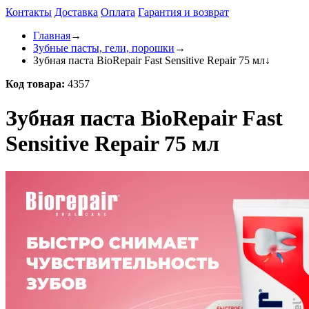
Контакты
Доставка
Оплата
Гарантия и возврат
Главная
→
Зубные пасты, гели, порошки
→
Зубная паста BioRepair Fast Sensitive Repair 75 мл
↓
Код товара:
4357
Зубная паста BioRepair Fast
Sensitive Repair 75 мл