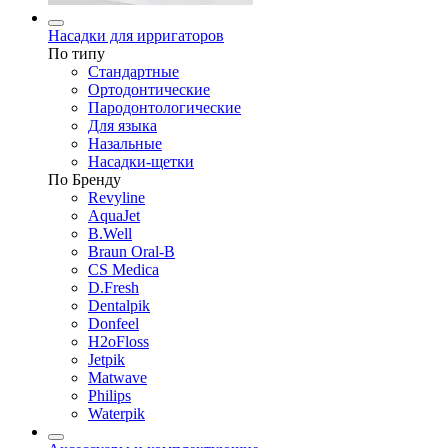
Насадки для ирригаторов
По типу
Стандартные
Ортодонтические
Пародонтологические
Для языка
Назальные
Насадки-щетки
По Бренду
Revyline
AquaJet
B.Well
Braun Oral-B
CS Medica
D.Fresh
Dentalpik
Donfeel
H2oFloss
Jetpik
Matwave
Philips
Waterpik