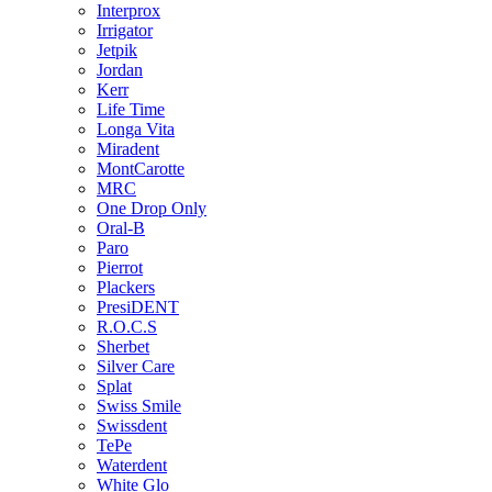
Interprox
Irrigator
Jetpik
Jordan
Kerr
Life Time
Longa Vita
Miradent
MontCarotte
MRC
One Drop Only
Oral-B
Paro
Pierrot
Plackers
PresiDENT
R.O.C.S
Sherbet
Silver Care
Splat
Swiss Smile
Swissdent
TePe
Waterdent
White Glo