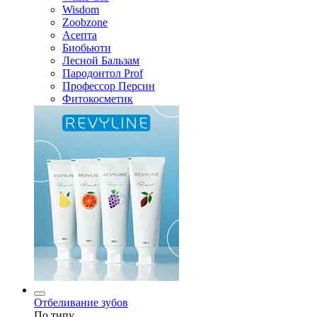
Wisdom
Zoobzone
Асепта
Биобьюти
Лесной Бальзам
Пародонтол Prof
Профессор Персин
Фитокосметик
Отбеливание зубов
По типу