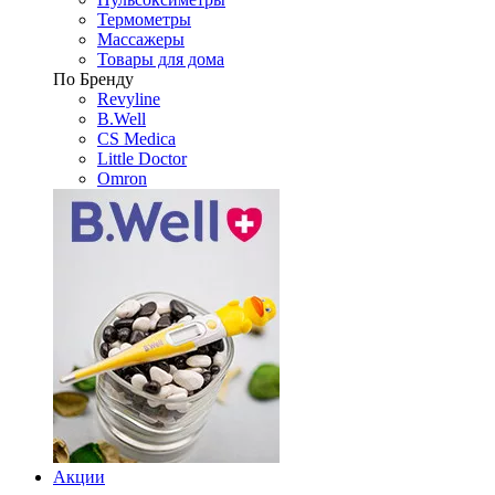
Термометры
Массажеры
Товары для дома
По Бренду
Revyline
B.Well
CS Medica
Little Doctor
Omron
Акции