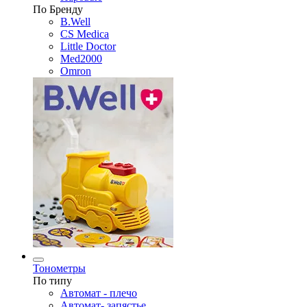
По Бренду
B.Well
CS Medica
Little Doctor
Med2000
Omron
Тонометры
По типу
Автомат - плечо
Автомат- запястье