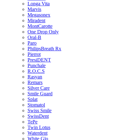
Longa Vita
Marvis
Megasonex
Miradent
MontCarotte
One Drop Only
Oral-B
Paro
PhilipsBreath Rx
Pierrot
PresiDENT
Punchale
R.O.C.S
Rasyan
Remars
Silver Care
Smile Guard
Splat
Stomatol
Swiss Smile
SwissDent
TePe
Twin Lotus
Waterdent
White Glo