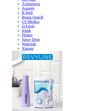
Achepower
Aquajet
B.Well
Braun Oral-B
CS Medica
D.Fresh
Jetpik
Philips
Spray Dent
Waterpik
Xiaomi