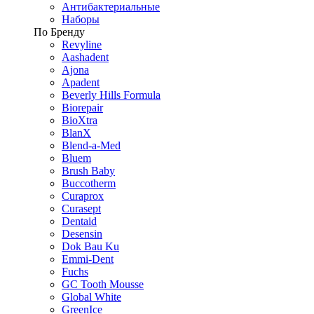
Антибактериальные
Наборы
По Бренду
Revyline
Aashadent
Ajona
Apadent
Beverly Hills Formula
Biorepair
BioXtra
BlanX
Blend-a-Med
Bluem
Brush Baby
Buccotherm
Curaprox
Curasept
Dentaid
Desensin
Dok Bau Ku
Emmi-Dent
Fuchs
GC Tooth Mousse
Global White
GreenIce