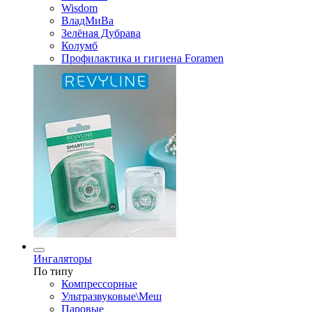
Wisdom
ВладМиВа
Зелёная Дубрава
Колумб
Профилактика и гигиена Foramen
Ингаляторы
По типу
Компрессорные
Ультразвуковые\Меш
Паровые