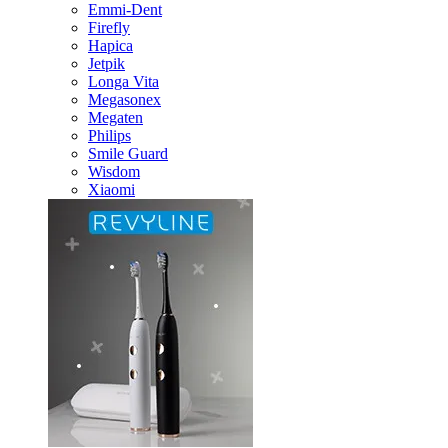
Emmi-Dent
Firefly
Hapica
Jetpik
Longa Vita
Megasonex
Megaten
Philips
Smile Guard
Wisdom
Xiaomi