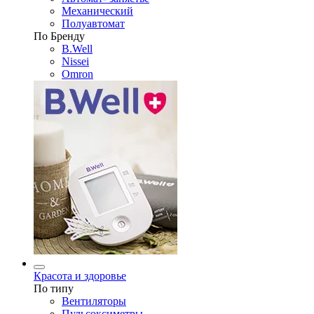
Механический
Полуавтомат
По Бренду
B.Well
Nissei
Omron
Красота и здоровье
По типу
Вентиляторы
Пульсоксиметры