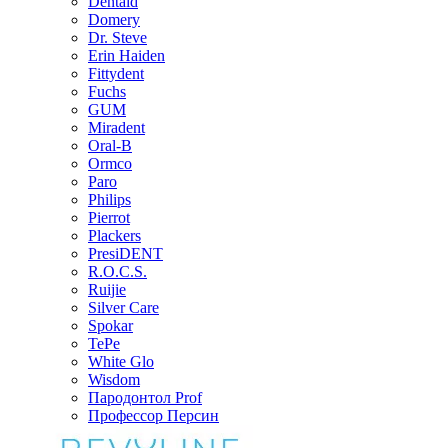
Dentaid
Domery
Dr. Steve
Erin Haiden
Fittydent
Fuchs
GUM
Miradent
Oral-B
Ormco
Paro
Philips
Pierrot
Plackers
PresiDENT
R.O.C.S.
Ruijie
Silver Care
Spokar
TePe
White Glo
Wisdom
Пародонтол Prof
Профессор Персин