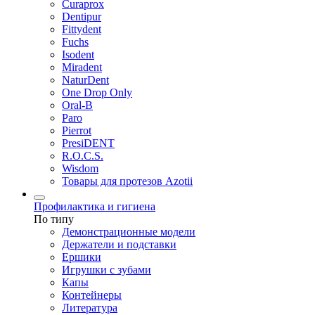
Curaprox
Dentipur
Fittydent
Fuchs
Isodent
Miradent
NaturDent
One Drop Only
Oral-B
Paro
Pierrot
PresiDENT
R.O.C.S.
Wisdom
Товары для протезов Azotii
Профилактика и гигиена
По типу
Демонстрационные модели
Держатели и подставки
Ершики
Игрушки с зубами
Капы
Контейнеры
Литература