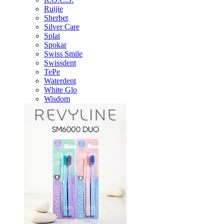
Ruijie
Sherbet
Silver Care
Splat
Spokar
Swiss Smile
Swissdent
TePe
Waterdent
White Glo
Wisdom