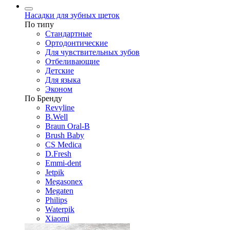
Насадки для зубных щеток
По типу
Стандартные
Ортодонтические
Для чувствительных зубов
Отбеливающие
Детские
Для языка
Эконом
По Бренду
Revyline
B.Well
Braun Oral-B
Brush Baby
CS Medica
D.Fresh
Emmi-dent
Jetpik
Megasonex
Megaten
Philips
Waterpik
Xiaomi