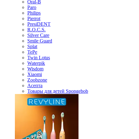
Oral-B
Paro
Philips
Pierrot
PresiDENT
R.O.C.S.
Silver Care
Smile Guard
Splat
TePe
Twin Lotus
Waterpik
Wisdom
Xiaomi
Zoobzone
Асепта
Товары для детей Spongebob