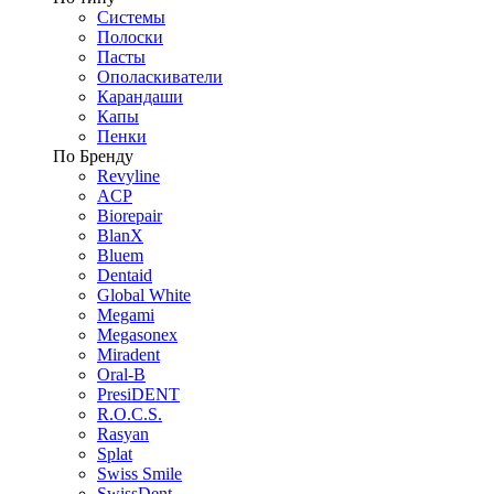
Системы
Полоски
Пасты
Ополаскиватели
Карандаши
Капы
Пенки
По Бренду
Revyline
ACP
Biorepair
BlanX
Bluem
Dentaid
Global White
Megami
Megasonex
Miradent
Oral-B
PresiDENT
R.O.C.S.
Rasyan
Splat
Swiss Smile
SwissDent