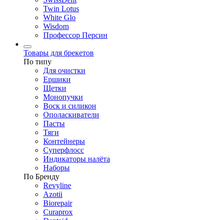
Twin Lotus
White Glo
Wisdom
Профессор Персин
Товары для брекетов
По типу
Для очистки
Ершики
Щетки
Монопучки
Воск и силикон
Ополаскиватели
Пасты
Тяги
Контейнеры
Суперфлосс
Индикаторы налёта
Наборы
По Бренду
Revyline
Azotii
Biorepair
Curaprox