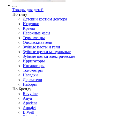
Товары для детей
По типу
Детский костюм доктора
Игрушки
Кремы
Песочные часы
Термометры
Ополаскиватели
Зубные пасты и гели
Зубные щетки мануальные
Зубные щетки электрические
Ирригаторы
Ингаляторы
Тонометры
Насадки
Держатели
Наборы
По Бренду
Revyline
Anya
Apadent
Aquajet
B.Well