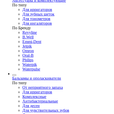
Аксессуары и комплектующие
По типу
Для ирригаторов
Для зубных щеток
Для тонометров
Для ингаляторов
По Бренду
Revyline
B.Well
Emmi-Dent
Jetpik
Omron
Oral-B
Philips
Waterpik
Waterpulse
Бальзамы и ополаскиватели
По типу
От неприятного запаха
Для ирригаторов
Комплексные
Антибактериальные
Для десен
Для чувствительных зубов