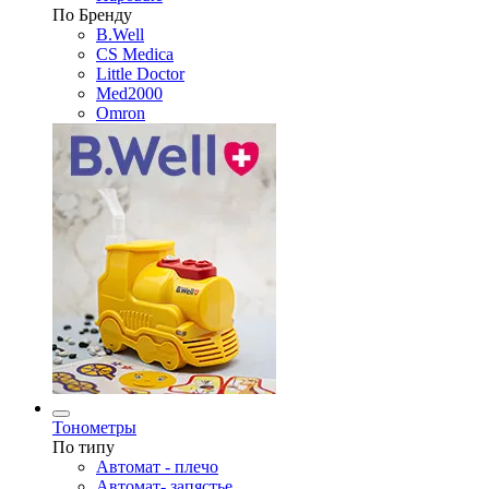
По Бренду
B.Well
CS Medica
Little Doctor
Med2000
Omron
Тонометры
По типу
Автомат - плечо
Автомат- запястье