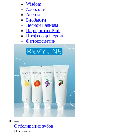
Wisdom
Zoobzone
Асепта
Биобьюти
Лесной Бальзам
Пародонтол Prof
Профессор Персин
Фитокосметик
Отбеливание зубов
По типу