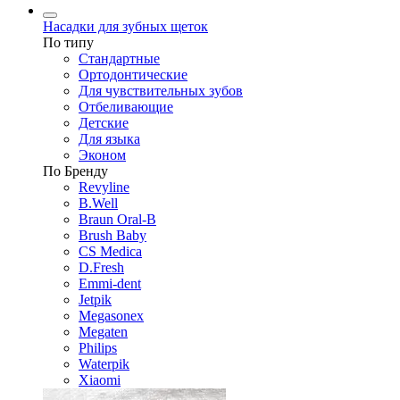
Насадки для зубных щеток
По типу
Стандартные
Ортодонтические
Для чувствительных зубов
Отбеливающие
Детские
Для языка
Эконом
По Бренду
Revyline
B.Well
Braun Oral-B
Brush Baby
CS Medica
D.Fresh
Emmi-dent
Jetpik
Megasonex
Megaten
Philips
Waterpik
Xiaomi