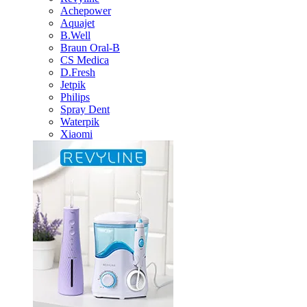
Achepower
Aquajet
B.Well
Braun Oral-B
CS Medica
D.Fresh
Jetpik
Philips
Spray Dent
Waterpik
Xiaomi