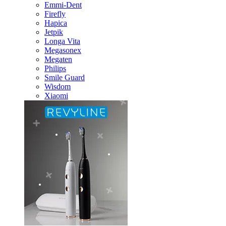
Emmi-Dent
Firefly
Hapica
Jetpik
Longa Vita
Megasonex
Megaten
Philips
Smile Guard
Wisdom
Xiaomi