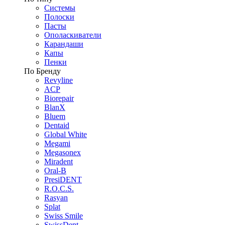
Системы
Полоски
Пасты
Ополаскиватели
Карандаши
Капы
Пенки
По Бренду
Revyline
ACP
Biorepair
BlanX
Bluem
Dentaid
Global White
Megami
Megasonex
Miradent
Oral-B
PresiDENT
R.O.C.S.
Rasyan
Splat
Swiss Smile
SwissDent