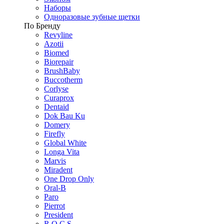
Наборы
Одноразовые зубные щетки
По Бренду
Revyline
Azotii
Biomed
Biorepair
BrushBaby
Buccotherm
Corlyse
Curaprox
Dentaid
Dok Bau Ku
Domery
Firefly
Global White
Longa Vita
Marvis
Miradent
One Drop Only
Oral-B
Paro
Pierrot
President
R.O.C.S.