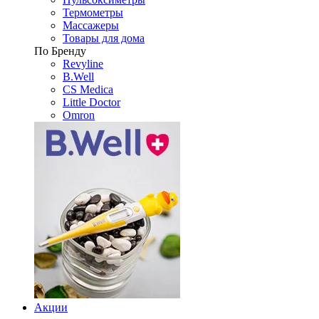
Термометры
Массажеры
Товары для дома
По Бренду
Revyline
B.Well
CS Medica
Little Doctor
Omron
Акции