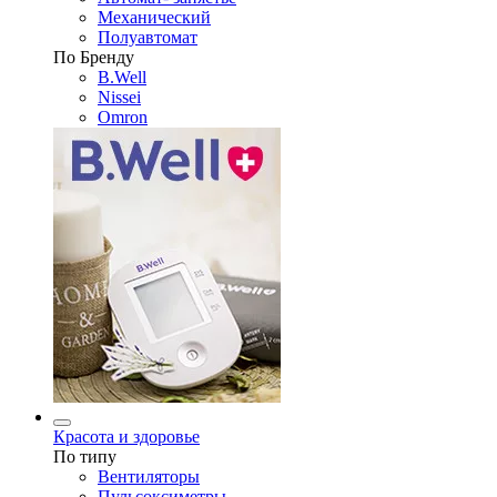
Механический
Полуавтомат
По Бренду
B.Well
Nissei
Omron
Красота и здоровье
По типу
Вентиляторы
Пульсоксиметры