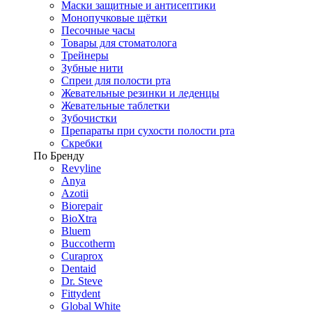
Маски защитные и антисептики
Монопучковые щётки
Песочные часы
Товары для стоматолога
Трейнеры
Зубные нити
Спреи для полости рта
Жевательные резинки и леденцы
Жевательные таблетки
Зубочистки
Препараты при сухости полости рта
Скребки
По Бренду
Revyline
Anya
Azotii
Biorepair
BioXtra
Bluem
Buccotherm
Curaprox
Dentaid
Dr. Steve
Fittydent
Global White