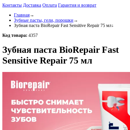
Контакты
Доставка
Оплата
Гарантия и возврат
Главная
→
Зубные пасты, гели, порошки
→
Зубная паста BioRepair Fast Sensitive Repair 75 мл
↓
Код товара:
4357
Зубная паста BioRepair Fast
Sensitive Repair 75 мл