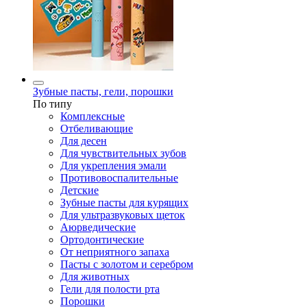
Зубные пасты, гели, порошки
По типу
Комплексные
Отбеливающие
Для десен
Для чувствительных зубов
Для укрепления эмали
Противовоспалительные
Детские
Зубные пасты для курящих
Для ультразвуковых щеток
Аюрведические
Ортодонтические
От неприятного запаха
Пасты с золотом и серебром
Для животных
Гели для полости рта
Порошки