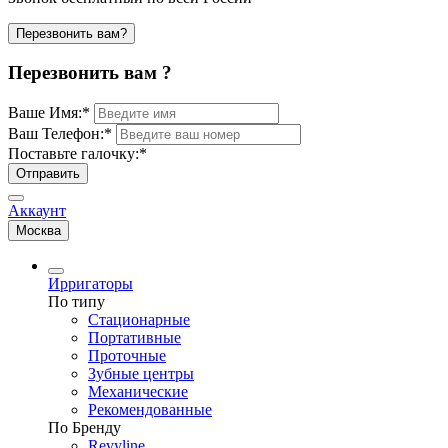
Перезвонить вам?
Перезвонить вам ?
Ваше Имя:
*
Ваш Телефон:
*
Поставьте галочку:
*
Отправить
Аккаунт
Москва
Ирригаторы
По типу
Стационарные
Портативные
Проточные
Зубные центры
Механические
Рекомендованные
По Бренду
Revyline