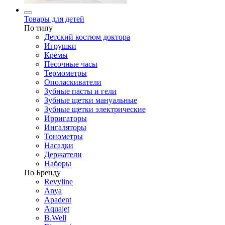
Товары для детей
По типу
Детский костюм доктора
Игрушки
Кремы
Песочные часы
Термометры
Ополаскиватели
Зубные пасты и гели
Зубные щетки мануальные
Зубные щетки электрические
Ирригаторы
Ингаляторы
Тонометры
Насадки
Держатели
Наборы
По Бренду
Revyline
Anya
Apadent
Aquajet
B.Well