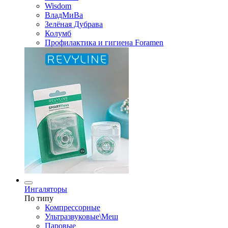
Wisdom
ВладМиВа
Зелёная Дубрава
Колумб
Профилактика и гигиена Foramen
Ингаляторы
По типу
Компрессорные
Ультразвуковые\Меш
Паровые