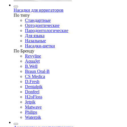
Насадки для ирригаторов
По типу
Стандартные
Ортодонтические
Пародонтологические
Для языка
Назальные
Насадки-щетки
По Бренду
Revyline
AquaJet
B.Well
Braun Oral-B
CS Medica
D.Fresh
Dentalpik
Donfeel
H2oFloss
Jetpik
Matwave
Philips
Waterpik