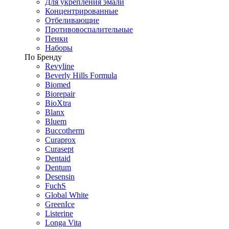
Для укрепления эмали
Концентрированные
Отбеливающие
Противовоспалительные
Пенки
Наборы
По Бренду
Revyline
Beverly Hills Formula
Biomed
Biorepair
BioXtra
Blanx
Bluem
Buccotherm
Curaprox
Curasept
Dentaid
Dentum
Desensin
FuchS
Global White
GreenIce
Listerine
Longa Vita