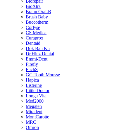
Biorepair
BioXtra
Braun Oral-B
Brush Baby
Buccotherm
Corlyse
CS Medica
Curaprox
Dentaid
Dok Bau Ku
Dr.Hinz Dental
Emmi-Dent
Firefly
FuchS
GC Tooth Mousse
Hapica
Listerine
Little Doctor
Longa Vita
Med2000
Megaten
Miradent
MontCarotte
MRC
Omron