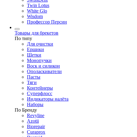
Twin Lotus
White Glo
Wisdom
Профессор Персин
Товары для брекетов
По типу
Для очистки
Ершики
Щетки
Монопучки
Воск и силикон
Ополаскиватели
Пасты
Тяги
Контейнеры
Суперфлосс
Индикаторы налёта
Наборы
По Бренду
Revyline
Azotii
Biorepair
Curaprox