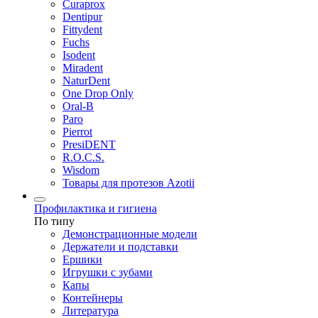
Curaprox
Dentipur
Fittydent
Fuchs
Isodent
Miradent
NaturDent
One Drop Only
Oral-B
Paro
Pierrot
PresiDENT
R.O.C.S.
Wisdom
Товары для протезов Azotii
Профилактика и гигиена
По типу
Демонстрационные модели
Держатели и подставки
Ершики
Игрушки с зубами
Капы
Контейнеры
Литература