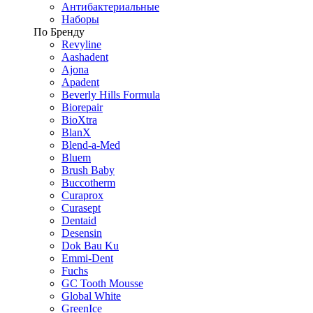
Антибактериальные
Наборы
По Бренду
Revyline
Aashadent
Ajona
Apadent
Beverly Hills Formula
Biorepair
BioXtra
BlanX
Blend-a-Med
Bluem
Brush Baby
Buccotherm
Curaprox
Curasept
Dentaid
Desensin
Dok Bau Ku
Emmi-Dent
Fuchs
GC Tooth Mousse
Global White
GreenIce