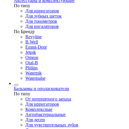
Аксессуары и комплектующие
По типу
Для ирригаторов
Для зубных щеток
Для тонометров
Для ингаляторов
По Бренду
Revyline
B.Well
Emmi-Dent
Jetpik
Omron
Oral-B
Philips
Waterpik
Waterpulse
Бальзамы и ополаскиватели
По типу
От неприятного запаха
Для ирригаторов
Комплексные
Антибактериальные
Для десен
Для чувствительных зубов