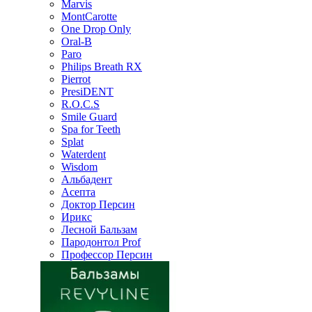
Marvis
MontCarotte
One Drop Only
Oral-B
Paro
Philips Breath RX
Pierrot
PresiDENT
R.O.C.S
Smile Guard
Spa for Teeth
Splat
Waterdent
Wisdom
Альбадент
Асепта
Доктор Персин
Ирикс
Лесной Бальзам
Пародонтол Prof
Профессор Персин