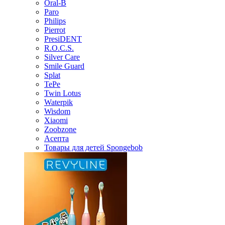
Oral-B
Paro
Philips
Pierrot
PresiDENT
R.O.C.S.
Silver Care
Smile Guard
Splat
TePe
Twin Lotus
Waterpik
Wisdom
Xiaomi
Zoobzone
Асепта
Товары для детей Spongebob