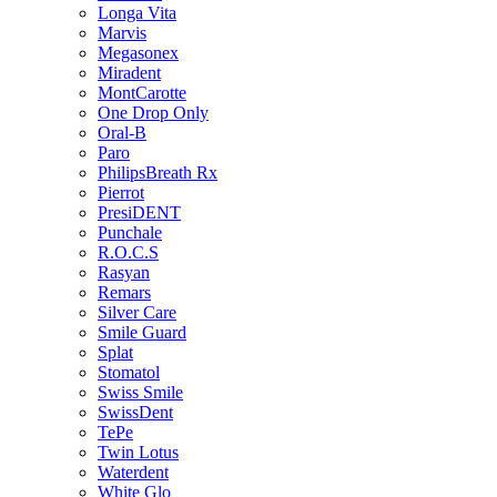
Longa Vita
Marvis
Megasonex
Miradent
MontCarotte
One Drop Only
Oral-B
Paro
PhilipsBreath Rx
Pierrot
PresiDENT
Punchale
R.O.C.S
Rasyan
Remars
Silver Care
Smile Guard
Splat
Stomatol
Swiss Smile
SwissDent
TePe
Twin Lotus
Waterdent
White Glo