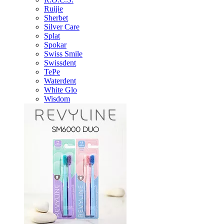
Ruijie
Sherbet
Silver Care
Splat
Spokar
Swiss Smile
Swissdent
TePe
Waterdent
White Glo
Wisdom