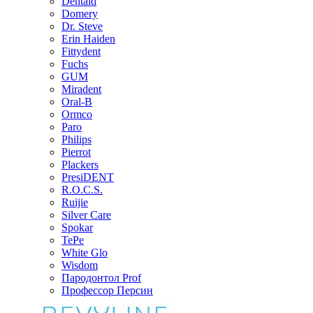
Dentaid
Domery
Dr. Steve
Erin Haiden
Fittydent
Fuchs
GUM
Miradent
Oral-B
Ormco
Paro
Philips
Pierrot
Plackers
PresiDENT
R.O.C.S.
Ruijie
Silver Care
Spokar
TePe
White Glo
Wisdom
Пародонтол Prof
Профессор Персин