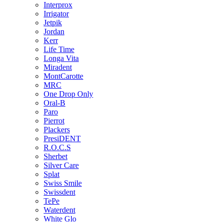
Interprox
Irrigator
Jetpik
Jordan
Kerr
Life Time
Longa Vita
Miradent
MontCarotte
MRC
One Drop Only
Oral-B
Paro
Pierrot
Plackers
PresiDENT
R.O.C.S
Sherbet
Silver Care
Splat
Swiss Smile
Swissdent
TePe
Waterdent
White Glo