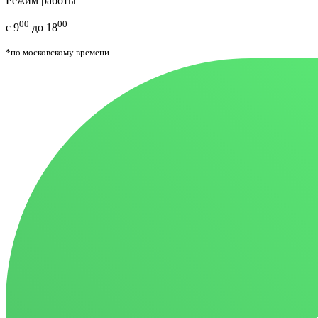
Режим работы
00
00
с 9
до 18
*по московскому времени